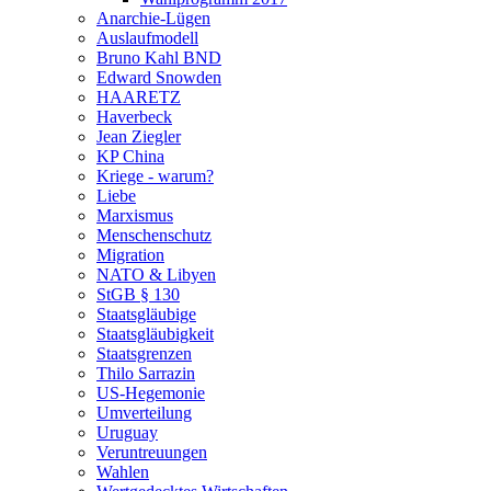
Anarchie-Lügen
Auslaufmodell
Bruno Kahl BND
Edward Snowden
HAARETZ
Haverbeck
Jean Ziegler
KP China
Kriege - warum?
Liebe
Marxismus
Menschenschutz
Migration
NATO & Libyen
StGB § 130
Staatsgläubige
Staatsgläubigkeit
Staatsgrenzen
Thilo Sarrazin
US-Hegemonie
Umverteilung
Uruguay
Veruntreuungen
Wahlen