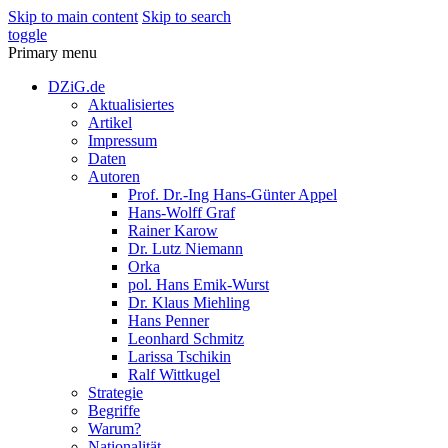
Skip to main content
Skip to search
toggle
Primary menu
DZiG.de
Aktualisiertes
Artikel
Impressum
Daten
Autoren
Prof. Dr.-Ing Hans-Günter Appel
Hans-Wolff Graf
Rainer Karow
Dr. Lutz Niemann
Orka
pol. Hans Emik-Wurst
Dr. Klaus Miehling
Hans Penner
Leonhard Schmitz
Larissa Tschikin
Ralf Wittkugel
Strategie
Begriffe
Warum?
Nationalität