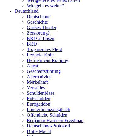
Wertgedecktes Wirtschaften
Wie geht es weiter?
Deutschland
Deutschland
Geschichte
Großes Theater
Zerstörung?
BRD auflösen
BRD
Trojanisches Pferd
Leopold Kohr
Herman van Rompuy
Angst
Geschäftsführung
Alternativlos
Merkelhaft
Versailles
Schuldenblase
Entschulden
Eurogeddon
Länderfinanzausgleich
Öffentliche Schulden
Benjamin Harrison Freedman
Deutschland-Protokoll
Dritte Macht