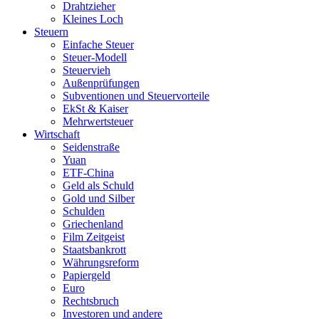
Drahtzieher
Kleines Loch
Steuern
Einfache Steuer
Steuer-Modell
Steuervieh
Außenprüfungen
Subventionen und Steuervorteile
EkSt & Kaiser
Mehrwertsteuer
Wirtschaft
Seidenstraße
Yuan
ETF-China
Geld als Schuld
Gold und Silber
Schulden
Griechenland
Film Zeitgeist
Staatsbankrott
Währungsreform
Papiergeld
Euro
Rechtsbruch
Investoren und andere