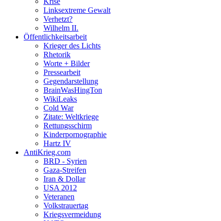
Krise
Linksextreme Gewalt
Verhetzt?
Wilhelm II.
Öffentlichkeitsarbeit
Krieger des Lichts
Rhetorik
Worte + Bilder
Pressearbeit
Gegendarstellung
BrainWasHingTon
WikiLeaks
Cold War
Zitate: Weltkriege
Rettungsschirm
Kinderpornographie
Hartz IV
AntiKrieg.com
BRD - Syrien
Gaza-Streifen
Iran & Dollar
USA 2012
Veteranen
Volkstrauertag
Kriegsvermeidung