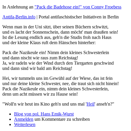
In Anlehnung an
"Pack die Badehose ein!" von Conny Froebess
Antifa-Berlin.info
| Portal antifaschistischer Initiativen in Berlin
Wenn man in der Uni sitzt, über seinen Büchern schwitzt,
und es lacht der Sonnenschein, dann möcht' man draußen sein!
Ist die Lesung endlich aus, geh'n die Studis froh nach Haus
und der kleine Klaus ruft dem Hänschen hinterher:
Pack die Nazikeule ein! Nimm dein kleines Schwesterlein
und dann nischt wie raus zum Reichstag!
Ja, wir radeln wie der Wind durch den Tiergarten geschwind
und dann sind wir bald am Reichstag!
Hei, wir tummeln uns im Gewühl auf der Wiese, das ist fein
und nur deine kleine Schwester, nee, die traut sich nicht hinein!
Pack die Nazikeule ein, nimm dein kleines Schwesterlein,
denn um acht müssen wir zu Hause sein!
"Woll'n wir heut ins Kino geh'n und uns mal '
Heil
' anseh'n?"
Blog von pol. Hans Emik-Wurst
Anmelden
um Kommentare zu schreiben
Weiterlesen