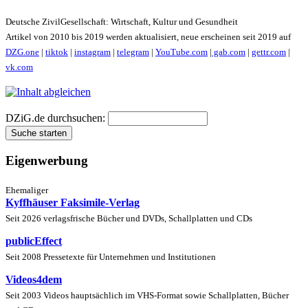
Deutsche ZivilGesellschaft: Wirtschaft, Kultur und Gesundheit
Artikel von 2010 bis 2019 werden aktualisiert, neue erscheinen seit 2019 auf
DZG.one
|
tiktok
|
instagram
|
telegram
|
YouTube.com
|
gab.com
|
gettr.com
|
vk.com
DZiG.de durchsuchen:
Eigenwerbung
Ehemaliger
Kyffhäuser Faksimile-Verlag
Seit 2026 verlagsfrische Bücher und DVDs, Schallplatten und CDs
publicEffect
Seit 2008 Pressetexte für Unternehmen und Institutionen
Videos4dem
Seit 2003 Videos hauptsächlich im VHS-Format sowie Schallplatten, Bücher