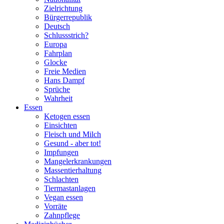
Zielrichtung
Bürgerrepublik
Deutsch
Schlussstrich?
Europa
Fahrplan
Glocke
Freie Medien
Hans Dampf
Sprüche
Wahrheit
Essen
Ketogen essen
Einsichten
Fleisch und Milch
Gesund - aber tot!
Impfungen
Mangelerkrankungen
Massentierhaltung
Schlachten
Tiermastanlagen
Vegan essen
Vorräte
Zahnpflege