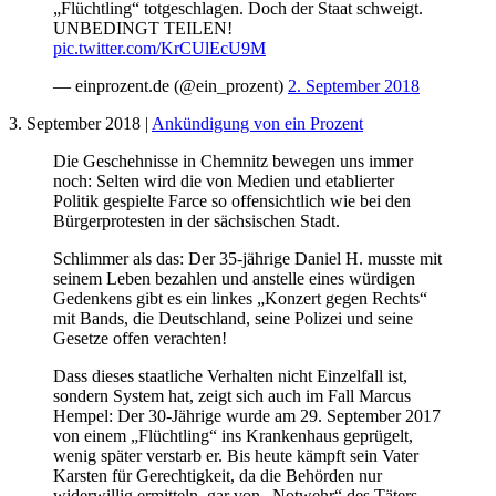
„Flüchtling“ totgeschlagen. Doch der Staat schweigt.
UNBEDINGT TEILEN!
pic.twitter.com/KrCUlEcU9M
— einprozent.de (@ein_prozent)
2. September 2018
3. September 2018 |
Ankündigung von ein Prozent
Die Geschehnisse in Chemnitz bewegen uns immer
noch: Selten wird die von Medien und etablierter
Politik gespielte Farce so offensichtlich wie bei den
Bürgerprotesten in der sächsischen Stadt.
Schlimmer als das: Der 35-jährige Daniel H. musste mit
seinem Leben bezahlen und anstelle eines würdigen
Gedenkens gibt es ein linkes „Konzert gegen Rechts“
mit Bands, die Deutschland, seine Polizei und seine
Gesetze offen verachten!
Dass dieses staatliche Verhalten nicht Einzelfall ist,
sondern System hat, zeigt sich auch im Fall Marcus
Hempel: Der 30-Jährige wurde am 29. September 2017
von einem „Flüchtling“ ins Krankenhaus geprügelt,
wenig später verstarb er. Bis heute kämpft sein Vater
Karsten für Gerechtigkeit, da die Behörden nur
widerwillig ermitteln, gar von „Notwehr“ des Täters