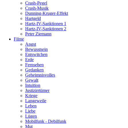
Crash-Pegel
Crash-Musik
Dunning-Kruger-Effekt
Hartgeld
Hartz-IV-Sanktionen 1
Hartz-IV-Sanktionen 2
Peter Ziemann
Filme
Angst
Bewusstsein
Entswitchen
Erde
Fernsehen
Gedanken
Geheimnisvolles
Gewalt
Intuition
Justizirrtümer
Kriege
Langeweile
Leben
Liebe
Lügen
Mobilfunk - Debilfunk
Mut