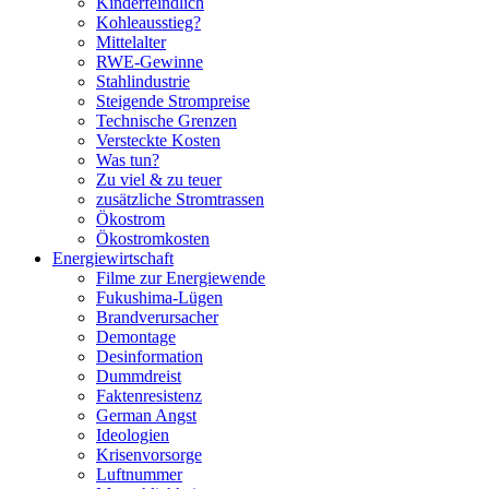
Kinderfeindlich
Kohleausstieg?
Mittelalter
RWE-Gewinne
Stahlindustrie
Steigende Strompreise
Technische Grenzen
Versteckte Kosten
Was tun?
Zu viel & zu teuer
zusätzliche Stromtrassen
Ökostrom
Ökostromkosten
Energiewirtschaft
Filme zur Energiewende
Fukushima-Lügen
Brandverursacher
Demontage
Desinformation
Dummdreist
Faktenresistenz
German Angst
Ideologien
Krisenvorsorge
Luftnummer