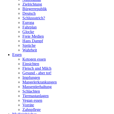
Zielrichtung
Bürgerrepublik
Deutsch
Schlussstrich?
Europa
Fahrplan
Glocke
Freie Medien
Hans Dampf
Sprüche
Wahrheit
Essen
Ketogen essen
Einsichten
Fleisch und Milch
Gesund - aber tot!
Impfungen
Mangelerkrankungen
Massentierhaltung
Schlachten
Tiermastanlagen
Vegan essen
Vorräte
Zahnpflege