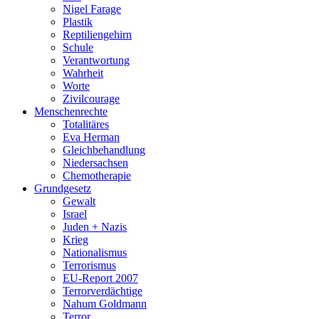
Nigel Farage
Plastik
Reptiliengehirn
Schule
Verantwortung
Wahrheit
Worte
Zivilcourage
Menschenrechte
Totalitäres
Eva Herman
Gleichbehandlung
Niedersachsen
Chemotherapie
Grundgesetz
Gewalt
Israel
Juden + Nazis
Krieg
Nationalismus
Terrorismus
EU-Report 2007
Terrorverdächtige
Nahum Goldmann
Terror