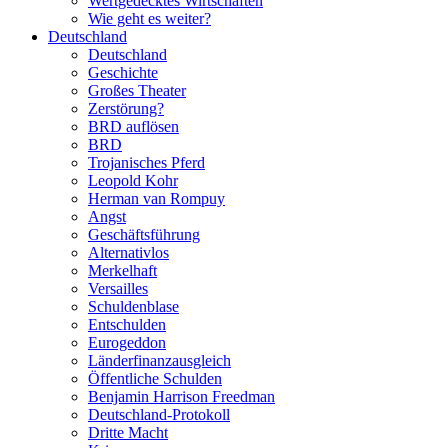
Wertgedecktes Wirtschaften
Wie geht es weiter?
Deutschland
Deutschland
Geschichte
Großes Theater
Zerstörung?
BRD auflösen
BRD
Trojanisches Pferd
Leopold Kohr
Herman van Rompuy
Angst
Geschäftsführung
Alternativlos
Merkelhaft
Versailles
Schuldenblase
Entschulden
Eurogeddon
Länderfinanzausgleich
Öffentliche Schulden
Benjamin Harrison Freedman
Deutschland-Protokoll
Dritte Macht