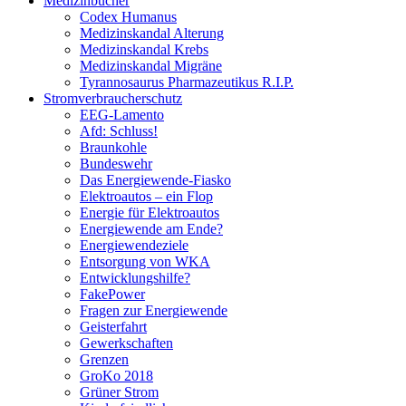
Medizinbücher
Codex Humanus
Medizinskandal Alterung
Medizinskandal Krebs
Medizinskandal Migräne
Tyrannosaurus Pharmazeutikus R.I.P.
Stromverbraucherschutz
EEG-Lamento
Afd: Schluss!
Braunkohle
Bundeswehr
Das Energiewende-Fiasko
Elektroautos – ein Flop
Energie für Elektroautos
Energiewende am Ende?
Energiewendeziele
Entsorgung von WKA
Entwicklungshilfe?
FakePower
Fragen zur Energiewende
Geisterfahrt
Gewerkschaften
Grenzen
GroKo 2018
Grüner Strom