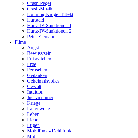
Crash-Pegel
Crash-Musik
Dunning-Kruger-Effekt
Hartgeld
Hartz-IV-Sanktionen 1
Hartz-IV-Sanktionen 2
Peter Ziemann
Filme
Angst
Bewusstsein
Entswitchen
Erde
Fernsehen
Gedanken
Geheimnisvolles
Gewalt
Intuition
Justizirrtümer
Kriege
Langeweile
Leben
Liebe
Lügen
Mobilfunk - Debilfunk
Mut