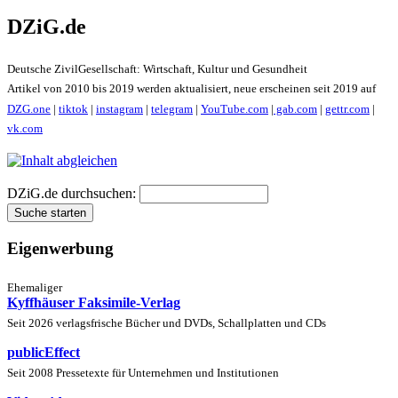
DZiG.de
Deutsche ZivilGesellschaft: Wirtschaft, Kultur und Gesundheit
Artikel von 2010 bis 2019 werden aktualisiert, neue erscheinen seit 2019 auf
DZG.one
|
tiktok
|
instagram
|
telegram
|
YouTube.com
|
gab.com
|
gettr.com
|
vk.com
DZiG.de durchsuchen:
Eigenwerbung
Ehemaliger
Kyffhäuser Faksimile-Verlag
Seit 2026 verlagsfrische Bücher und DVDs, Schallplatten und CDs
publicEffect
Seit 2008 Pressetexte für Unternehmen und Institutionen