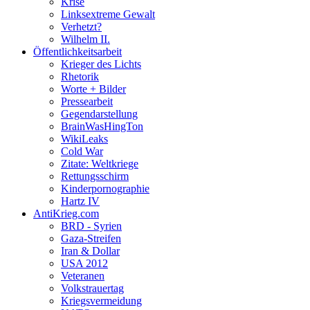
Krise
Linksextreme Gewalt
Verhetzt?
Wilhelm II.
Öffentlichkeitsarbeit
Krieger des Lichts
Rhetorik
Worte + Bilder
Pressearbeit
Gegendarstellung
BrainWasHingTon
WikiLeaks
Cold War
Zitate: Weltkriege
Rettungsschirm
Kinderpornographie
Hartz IV
AntiKrieg.com
BRD - Syrien
Gaza-Streifen
Iran & Dollar
USA 2012
Veteranen
Volkstrauertag
Kriegsvermeidung