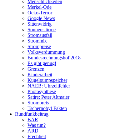
Menschlichkeiten
Merkel-Ode
Oeko-Terror
Google News
Sittenwidrig
Sonnenstürme
Stromausfall
Strommix
Strompreise
Volksverdummung
Bundesrechnungshof 2018
Es gibt genug!
Grenzen
Kinderarbeit
Kugelpumpspeicher
NAEB: Uhrzeitfehler
Photosynthese
Satire: Peter Altmaier
Strompreis
Tschernobyl-Fakten
Rundfunkbeitrag
BAR
Was tun?
ARD
Frechheit