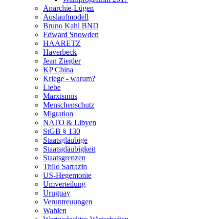
Anarchie-Lügen
Auslaufmodell
Bruno Kahl BND
Edward Snowden
HAARETZ
Haverbeck
Jean Ziegler
KP China
Kriege - warum?
Liebe
Marxismus
Menschenschutz
Migration
NATO & Libyen
StGB § 130
Staatsgläubige
Staatsgläubigkeit
Staatsgrenzen
Thilo Sarrazin
US-Hegemonie
Umverteilung
Uruguay
Veruntreuungen
Wahlen