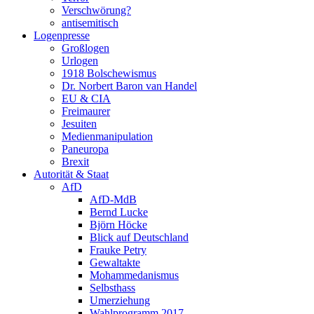
Verschwörung?
antisemitisch
Logenpresse
Großlogen
Urlogen
1918 Bolschewismus
Dr. Norbert Baron van Handel
EU & CIA
Freimaurer
Jesuiten
Medienmanipulation
Paneuropa
Brexit
Autorität & Staat
AfD
AfD-MdB
Bernd Lucke
Björn Höcke
Blick auf Deutschland
Frauke Petry
Gewaltakte
Mohammedanismus
Selbsthass
Umerziehung
Wahlprogramm 2017