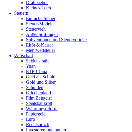
Drahtzieher
Kleines Loch
Steuern
Einfache Steuer
Steuer-Modell
Steuervieh
Außenprüfungen
Subventionen und Steuervorteile
EkSt & Kaiser
Mehrwertsteuer
Wirtschaft
Seidenstraße
Yuan
ETF-China
Geld als Schuld
Gold und Silber
Schulden
Griechenland
Film Zeitgeist
Staatsbankrott
Währungsreform
Papiergeld
Euro
Rechtsbruch
Investoren und andere