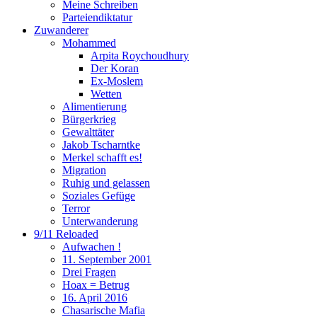
Meine Schreiben
Parteiendiktatur
Zuwanderer
Mohammed
Arpita Roychoudhury
Der Koran
Ex-Moslem
Wetten
Alimentierung
Bürgerkrieg
Gewalttäter
Jakob Tscharntke
Merkel schafft es!
Migration
Ruhig und gelassen
Soziales Gefüge
Terror
Unterwanderung
9/11 Reloaded
Aufwachen !
11. September 2001
Drei Fragen
Hoax = Betrug
16. April 2016
Chasarische Mafia