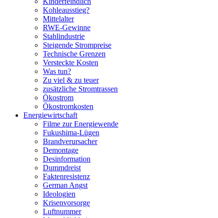
Kinderfeindlich
Kohleausstieg?
Mittelalter
RWE-Gewinne
Stahlindustrie
Steigende Strompreise
Technische Grenzen
Versteckte Kosten
Was tun?
Zu viel & zu teuer
zusätzliche Stromtrassen
Ökostrom
Ökostromkosten
Energiewirtschaft
Filme zur Energiewende
Fukushima-Lügen
Brandverursacher
Demontage
Desinformation
Dummdreist
Faktenresistenz
German Angst
Ideologien
Krisenvorsorge
Luftnummer