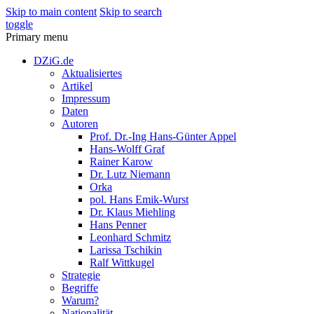
Skip to main content
Skip to search
toggle
Primary menu
DZiG.de
Aktualisiertes
Artikel
Impressum
Daten
Autoren
Prof. Dr.-Ing Hans-Günter Appel
Hans-Wolff Graf
Rainer Karow
Dr. Lutz Niemann
Orka
pol. Hans Emik-Wurst
Dr. Klaus Miehling
Hans Penner
Leonhard Schmitz
Larissa Tschikin
Ralf Wittkugel
Strategie
Begriffe
Warum?
Nationalität