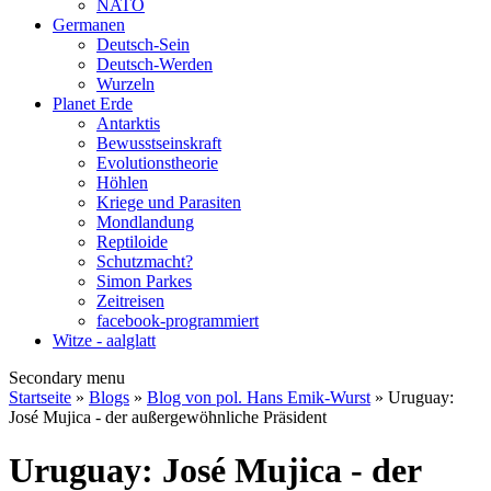
NATO
Germanen
Deutsch-Sein
Deutsch-Werden
Wurzeln
Planet Erde
Antarktis
Bewusstseinskraft
Evolutionstheorie
Höhlen
Kriege und Parasiten
Mondlandung
Reptiloide
Schutzmacht?
Simon Parkes
Zeitreisen
facebook-programmiert
Witze - aalglatt
Secondary menu
Startseite
»
Blogs
»
Blog von pol. Hans Emik-Wurst
» Uruguay:
José Mujica - der außergewöhnliche Präsident
Uruguay: José Mujica - der