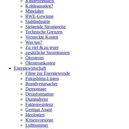
Kinderfeindlich
Kohleausstieg?
Mittelalter
RWE-Gewinne
Stahlindustrie
Steigende Strompreise
Technische Grenzen
Versteckte Kosten
Was tun?
Zu viel & zu teuer
zusätzliche Stromtrassen
Ökostrom
Ökostromkosten
Energiewirtschaft
Filme zur Energiewende
Fukushima-Lügen
Brandverursacher
Demontage
Desinformation
Dummdreist
Faktenresistenz
German Angst
Ideologien
Krisenvorsorge
Luftnummer