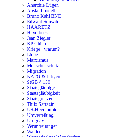
Anarchie-Lügen
Auslaufmodell
Bruno Kahl BND
Edward Snowden
HAARETZ
Haverbeck
Jean Ziegler
KP China
Kriege - warum?
Liebe
Marxismus
Menschenschutz
Migration
NATO & Libyen
StGB § 130
Staatsgläubige
Staatsgläubigkeit
Staatsgrenzen
Thilo Sarrazin
US-Hegemonie
Umverteilung
Uruguay
Veruntreuungen
Wahlen