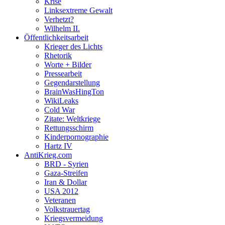
Krise
Linksextreme Gewalt
Verhetzt?
Wilhelm II.
Öffentlichkeitsarbeit
Krieger des Lichts
Rhetorik
Worte + Bilder
Pressearbeit
Gegendarstellung
BrainWasHingTon
WikiLeaks
Cold War
Zitate: Weltkriege
Rettungsschirm
Kinderpornographie
Hartz IV
AntiKrieg.com
BRD - Syrien
Gaza-Streifen
Iran & Dollar
USA 2012
Veteranen
Volkstrauertag
Kriegsvermeidung