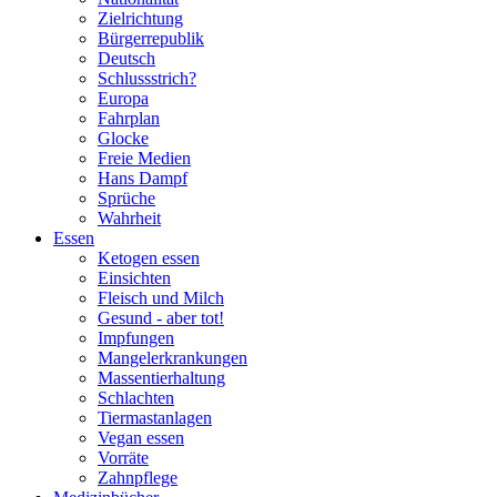
Zielrichtung
Bürgerrepublik
Deutsch
Schlussstrich?
Europa
Fahrplan
Glocke
Freie Medien
Hans Dampf
Sprüche
Wahrheit
Essen
Ketogen essen
Einsichten
Fleisch und Milch
Gesund - aber tot!
Impfungen
Mangelerkrankungen
Massentierhaltung
Schlachten
Tiermastanlagen
Vegan essen
Vorräte
Zahnpflege