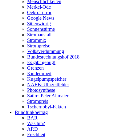
Menschlichkeiten
Merkel-Ode
Oeko-Terror
Google News
Sittenwidrig
Sonnenstürme
Stromausfall
Strommix
Strompreise
Volksverdummung
Bundesrechnungshof 2018
Es gibt genug!
Grenzen
Kinderarbeit
Kugelpumpspeicher
NAEB: Uhrzeitfehler
Photosynthese
Satire: Peter Altmaier
Strompreis
Tschernobyl-Fakten
Rundfunkbeitrag
BAR
Was tun?
ARD
Frechheit