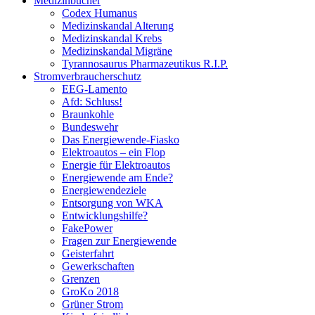
Medizinbücher
Codex Humanus
Medizinskandal Alterung
Medizinskandal Krebs
Medizinskandal Migräne
Tyrannosaurus Pharmazeutikus R.I.P.
Stromverbraucherschutz
EEG-Lamento
Afd: Schluss!
Braunkohle
Bundeswehr
Das Energiewende-Fiasko
Elektroautos – ein Flop
Energie für Elektroautos
Energiewende am Ende?
Energiewendeziele
Entsorgung von WKA
Entwicklungshilfe?
FakePower
Fragen zur Energiewende
Geisterfahrt
Gewerkschaften
Grenzen
GroKo 2018
Grüner Strom