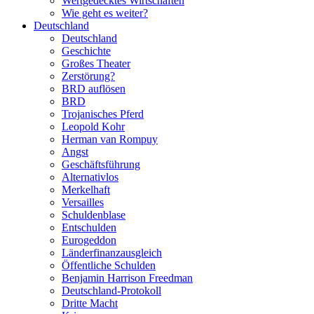
Wertgedecktes Wirtschaften
Wie geht es weiter?
Deutschland
Deutschland
Geschichte
Großes Theater
Zerstörung?
BRD auflösen
BRD
Trojanisches Pferd
Leopold Kohr
Herman van Rompuy
Angst
Geschäftsführung
Alternativlos
Merkelhaft
Versailles
Schuldenblase
Entschulden
Eurogeddon
Länderfinanzausgleich
Öffentliche Schulden
Benjamin Harrison Freedman
Deutschland-Protokoll
Dritte Macht