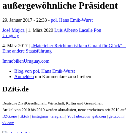
außergewöhnliche Präsident
29. Januar 2017 - 22:33 -
pol. Hans Emik-Wurst
José Mujica
| 1. März 2020
Luis Alberto Lacalle Pou
|
Uruguay
4. März 2017 |
„Materieller Reichtum ist kein Garant für Glück“ –
Eine andere Staatsführung
ImmobilienUruguay.com
Blog von pol. Hans Emik-Wurst
Anmelden
um Kommentare zu schreiben
DZiG.de
Deutsche ZivilGesellschaft: Wirtschaft, Kultur und Gesundheit
Artikel von 2010 bis 2019 werden aktualisiert, neue erscheinen seit 2019 auf
DZG.one
|
tiktok
|
instagram
|
telegram
|
YouTube.com
|
gab.com
|
gettr.com
|
vk.com