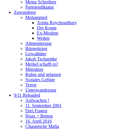
Meine Schreiben
Parteiendiktatur
Zuwanderer
Mohammed
Arpita Roychoudhury
Der Koran
Ex-Moslem
Wetten
Alimentierung
Bürgerkrieg
Gewalttäter
Jakob Tscharntke
Merkel schafft es!
Migration
Ruhig und gelassen
Soziales Gefüge
Terror
Unterwanderung
9/11 Reloaded
Aufwachen !
11. September 2001
Drei Fragen
Hoax = Betrug
16. April 2016
Chasarische Mafia