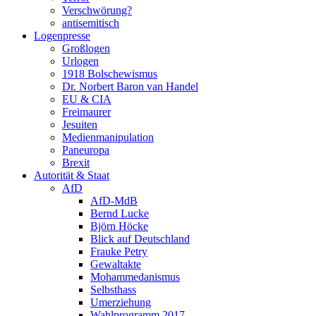
Verschwörung?
antisemitisch
Logenpresse
Großlogen
Urlogen
1918 Bolschewismus
Dr. Norbert Baron van Handel
EU & CIA
Freimaurer
Jesuiten
Medienmanipulation
Paneuropa
Brexit
Autorität & Staat
AfD
AfD-MdB
Bernd Lucke
Björn Höcke
Blick auf Deutschland
Frauke Petry
Gewaltakte
Mohammedanismus
Selbsthass
Umerziehung
Wahlprogramm 2017