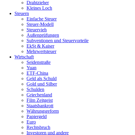
Drahtzieher
Kleines Loch
Steuern
Einfache Steuer
Steuer-Modell
Steuervieh
Außenprüfungen
Subventionen und Steuervorteile
EkSt & Kaiser
Mehrwertsteuer
Wirtschaft
Seidenstraße
Yuan
ETF-China
Geld als Schuld
Gold und Silber
Schulden
Griechenland
Film Zeitgeist
Staatsbankrott
Währungsreform
Papiergeld
Euro
Rechtsbruch
Investoren und andere