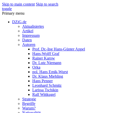
Skip to main content
Skip to search
toggle
Primary menu
DZiG.de
Aktualisiertes
Artikel
Impressum
Daten
Autoren
Prof. Dr.-Ing Hans-Günter Appel
Hans-Wolff Graf
Rainer Karow
Dr. Lutz Niemann
Orka
pol. Hans Emik-Wurst
Dr. Klaus Miehling
Hans Penner
Leonhard Schmitz
Larissa Tschikin
Ralf Wittkugel
Strategie
Begriffe
Warum?
Nationalität