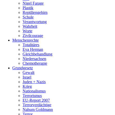
Nigel Farage
Plastik
Reptiliengehirn
Schule
Verantwortung
Wahrheit
Worte
Zivilcourage
Menschenrechte
Totalitäres
Eva Herman
Gleichbehandlung
Niedersachsen
Chemotherapie
Grundgesetz
Gewalt
Israel
Juden + Nazis
Krieg
Nationalismus
Terrorismus
EU-Report 2007
Terrorverdächtige
Nahum Goldmann
Terror