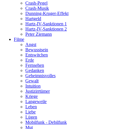
Crash-Pegel
Crash-Musik
Dunning-Kruger-Effekt
Hartgeld
Hartz-IV-Sanktionen 1
Hartz-IV-Sanktionen 2
Peter Ziemann
Filme
Angst
Bewusstsein
Entswitchen
Erde
Fernsehen
Gedanken
Geheimnisvolles
Gewalt
Intuition
Justizirrtümer
Kriege
Langeweile
Leben
Liebe
Lügen
Mobilfunk - Debilfunk
Mut