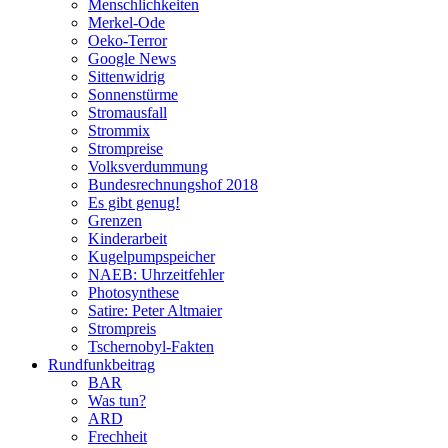
Menschlichkeiten
Merkel-Ode
Oeko-Terror
Google News
Sittenwidrig
Sonnenstürme
Stromausfall
Strommix
Strompreise
Volksverdummung
Bundesrechnungshof 2018
Es gibt genug!
Grenzen
Kinderarbeit
Kugelpumpspeicher
NAEB: Uhrzeitfehler
Photosynthese
Satire: Peter Altmaier
Strompreis
Tschernobyl-Fakten
Rundfunkbeitrag
BAR
Was tun?
ARD
Frechheit