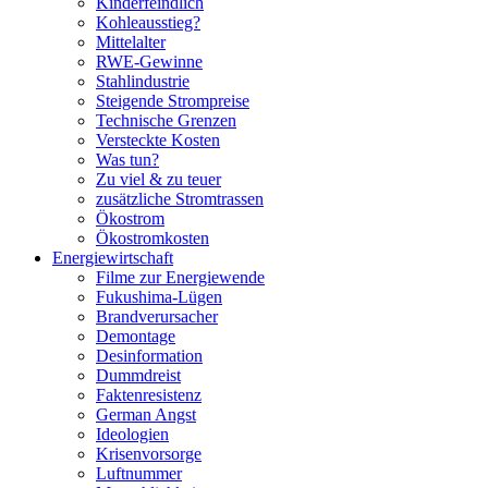
Kinderfeindlich
Kohleausstieg?
Mittelalter
RWE-Gewinne
Stahlindustrie
Steigende Strompreise
Technische Grenzen
Versteckte Kosten
Was tun?
Zu viel & zu teuer
zusätzliche Stromtrassen
Ökostrom
Ökostromkosten
Energiewirtschaft
Filme zur Energiewende
Fukushima-Lügen
Brandverursacher
Demontage
Desinformation
Dummdreist
Faktenresistenz
German Angst
Ideologien
Krisenvorsorge
Luftnummer