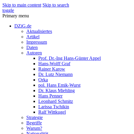
Skip to main content
Skip to search
toggle
Primary menu
DZiG.de
Aktualisiertes
Artikel
Impressum
Daten
Autoren
Prof. Dr.-Ing Hans-Günter Appel
Hans-Wolff Graf
Rainer Karow
Dr. Lutz Niemann
Orka
pol. Hans Emik-Wurst
Dr. Klaus Miehling
Hans Penner
Leonhard Schmitz
Larissa Tschikin
Ralf Wittkugel
Strategie
Begriffe
Warum?
Nationalität