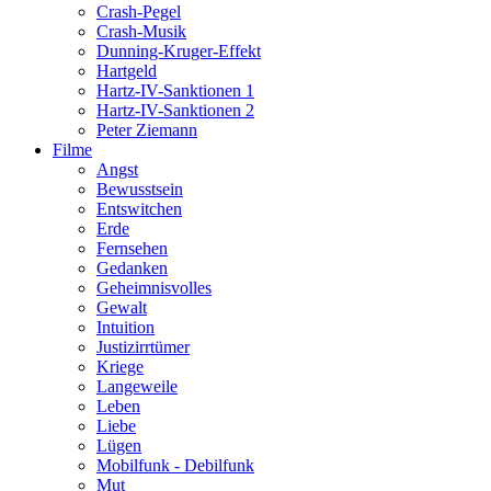
Crash-Pegel
Crash-Musik
Dunning-Kruger-Effekt
Hartgeld
Hartz-IV-Sanktionen 1
Hartz-IV-Sanktionen 2
Peter Ziemann
Filme
Angst
Bewusstsein
Entswitchen
Erde
Fernsehen
Gedanken
Geheimnisvolles
Gewalt
Intuition
Justizirrtümer
Kriege
Langeweile
Leben
Liebe
Lügen
Mobilfunk - Debilfunk
Mut