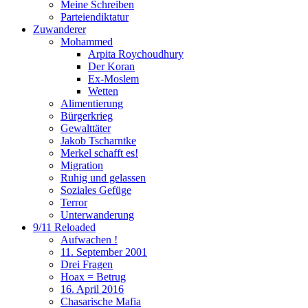
Meine Schreiben
Parteiendiktatur
Zuwanderer
Mohammed
Arpita Roychoudhury
Der Koran
Ex-Moslem
Wetten
Alimentierung
Bürgerkrieg
Gewalttäter
Jakob Tscharntke
Merkel schafft es!
Migration
Ruhig und gelassen
Soziales Gefüge
Terror
Unterwanderung
9/11 Reloaded
Aufwachen !
11. September 2001
Drei Fragen
Hoax = Betrug
16. April 2016
Chasarische Mafia