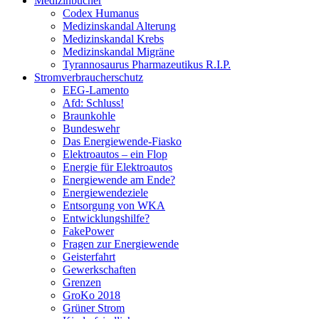
Medizinbücher
Codex Humanus
Medizinskandal Alterung
Medizinskandal Krebs
Medizinskandal Migräne
Tyrannosaurus Pharmazeutikus R.I.P.
Stromverbraucherschutz
EEG-Lamento
Afd: Schluss!
Braunkohle
Bundeswehr
Das Energiewende-Fiasko
Elektroautos – ein Flop
Energie für Elektroautos
Energiewende am Ende?
Energiewendeziele
Entsorgung von WKA
Entwicklungshilfe?
FakePower
Fragen zur Energiewende
Geisterfahrt
Gewerkschaften
Grenzen
GroKo 2018
Grüner Strom