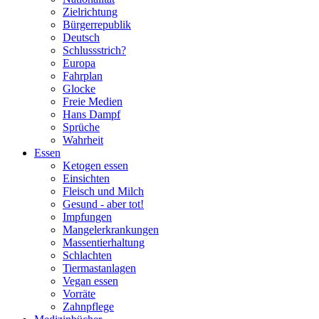
Zielrichtung
Bürgerrepublik
Deutsch
Schlussstrich?
Europa
Fahrplan
Glocke
Freie Medien
Hans Dampf
Sprüche
Wahrheit
Essen
Ketogen essen
Einsichten
Fleisch und Milch
Gesund - aber tot!
Impfungen
Mangelerkrankungen
Massentierhaltung
Schlachten
Tiermastanlagen
Vegan essen
Vorräte
Zahnpflege