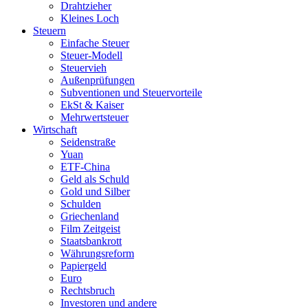
Drahtzieher
Kleines Loch
Steuern
Einfache Steuer
Steuer-Modell
Steuervieh
Außenprüfungen
Subventionen und Steuervorteile
EkSt & Kaiser
Mehrwertsteuer
Wirtschaft
Seidenstraße
Yuan
ETF-China
Geld als Schuld
Gold und Silber
Schulden
Griechenland
Film Zeitgeist
Staatsbankrott
Währungsreform
Papiergeld
Euro
Rechtsbruch
Investoren und andere