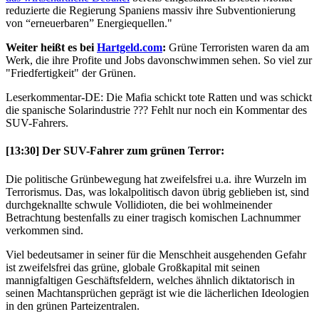
reduzierte die Regierung Spaniens massiv ihre Subventionierung
von “erneuerbaren” Energiequellen."
Weiter heißt es bei
Hartgeld.com
:
Grüne Terroristen waren da am
Werk, die ihre Profite und Jobs davonschwimmen sehen. So viel zur
"Friedfertigkeit" der Grünen.
Leserkommentar-DE: Die Mafia schickt tote Ratten und was schickt
die spanische Solarindustrie ??? Fehlt nur noch ein Kommentar des
SUV-Fahrers.
[13:30] Der SUV-Fahrer zum grünen Terror:
Die politische Grünbewegung hat zweifelsfrei u.a. ihre Wurzeln im
Terrorismus. Das, was lokalpolitisch davon übrig geblieben ist, sind
durchgeknallte schwule Vollidioten, die bei wohlmeinender
Betrachtung bestenfalls zu einer tragisch komischen Lachnummer
verkommen sind.
Viel bedeutsamer in seiner für die Menschheit ausgehenden Gefahr
ist zweifelsfrei das grüne, globale Großkapital mit seinen
mannigfaltigen Geschäftsfeldern, welches ähnlich diktatorisch in
seinen Machtansprüchen geprägt ist wie die lächerlichen Ideologien
in den grünen Parteizentralen.