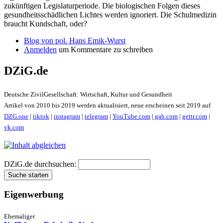
zukünftigen Legislaturperiode. Die biologischen Folgen dieses
gesundheitsschädlichen Lichtes werden ignoriert. Die Schulmedizin
braucht Kundschaft, oder?
Blog von pol. Hans Emik-Wurst
Anmelden
um Kommentare zu schreiben
DZiG.de
Deutsche ZivilGesellschaft: Wirtschaft, Kultur und Gesundheit
Artikel von 2010 bis 2019 werden aktualisiert, neue erscheinen seit 2019 auf
DZG.one
|
tiktok
|
instagram
|
telegram
|
YouTube.com
|
gab.com
|
gettr.com
|
vk.com
DZiG.de durchsuchen:
Eigenwerbung
Ehemaliger