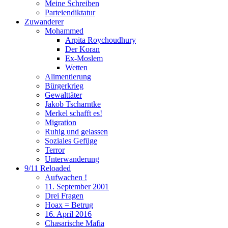
Meine Schreiben
Parteiendiktatur
Zuwanderer
Mohammed
Arpita Roychoudhury
Der Koran
Ex-Moslem
Wetten
Alimentierung
Bürgerkrieg
Gewalttäter
Jakob Tscharntke
Merkel schafft es!
Migration
Ruhig und gelassen
Soziales Gefüge
Terror
Unterwanderung
9/11 Reloaded
Aufwachen !
11. September 2001
Drei Fragen
Hoax = Betrug
16. April 2016
Chasarische Mafia