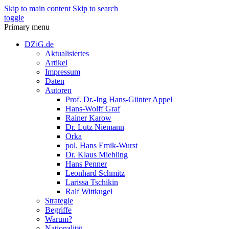
Skip to main content
Skip to search
toggle
Primary menu
DZiG.de
Aktualisiertes
Artikel
Impressum
Daten
Autoren
Prof. Dr.-Ing Hans-Günter Appel
Hans-Wolff Graf
Rainer Karow
Dr. Lutz Niemann
Orka
pol. Hans Emik-Wurst
Dr. Klaus Miehling
Hans Penner
Leonhard Schmitz
Larissa Tschikin
Ralf Wittkugel
Strategie
Begriffe
Warum?
Nationalität