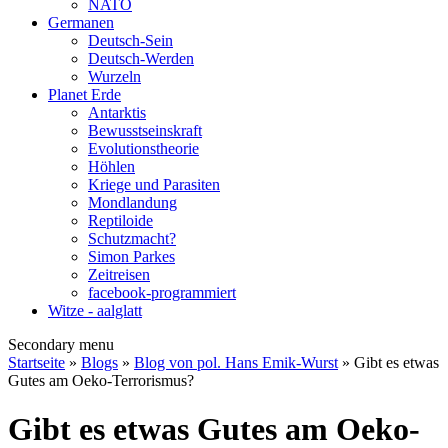
NATO
Germanen
Deutsch-Sein
Deutsch-Werden
Wurzeln
Planet Erde
Antarktis
Bewusstseinskraft
Evolutionstheorie
Höhlen
Kriege und Parasiten
Mondlandung
Reptiloide
Schutzmacht?
Simon Parkes
Zeitreisen
facebook-programmiert
Witze - aalglatt
Secondary menu
Startseite
»
Blogs
»
Blog von pol. Hans Emik-Wurst
» Gibt es etwas
Gutes am Oeko-Terrorismus?
Gibt es etwas Gutes am Oeko-