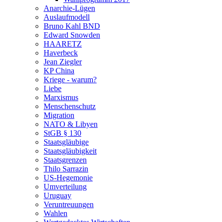
Anarchie-Lügen
Auslaufmodell
Bruno Kahl BND
Edward Snowden
HAARETZ
Haverbeck
Jean Ziegler
KP China
Kriege - warum?
Liebe
Marxismus
Menschenschutz
Migration
NATO & Libyen
StGB § 130
Staatsgläubige
Staatsgläubigkeit
Staatsgrenzen
Thilo Sarrazin
US-Hegemonie
Umverteilung
Uruguay
Veruntreuungen
Wahlen