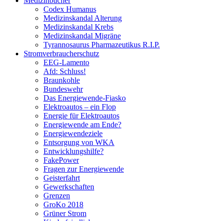
Medizinbücher
Codex Humanus
Medizinskandal Alterung
Medizinskandal Krebs
Medizinskandal Migräne
Tyrannosaurus Pharmazeutikus R.I.P.
Stromverbraucherschutz
EEG-Lamento
Afd: Schluss!
Braunkohle
Bundeswehr
Das Energiewende-Fiasko
Elektroautos – ein Flop
Energie für Elektroautos
Energiewende am Ende?
Energiewendeziele
Entsorgung von WKA
Entwicklungshilfe?
FakePower
Fragen zur Energiewende
Geisterfahrt
Gewerkschaften
Grenzen
GroKo 2018
Grüner Strom