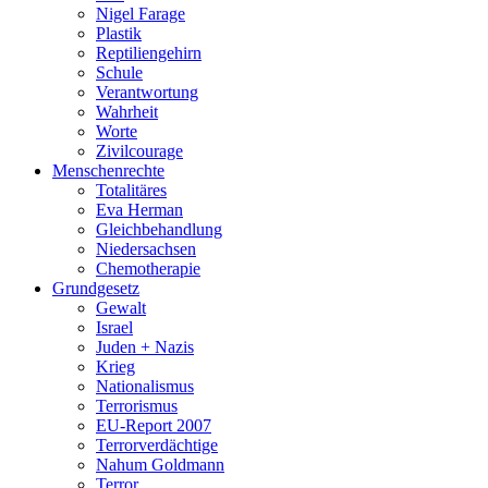
Nigel Farage
Plastik
Reptiliengehirn
Schule
Verantwortung
Wahrheit
Worte
Zivilcourage
Menschenrechte
Totalitäres
Eva Herman
Gleichbehandlung
Niedersachsen
Chemotherapie
Grundgesetz
Gewalt
Israel
Juden + Nazis
Krieg
Nationalismus
Terrorismus
EU-Report 2007
Terrorverdächtige
Nahum Goldmann
Terror