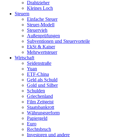
Drahtzieher
Kleines Loch
Steuern
Einfache Steuer
Steuer-Modell
Steuervieh
Außenprüfungen
Subventionen und Steuervorteile
EkSt & Kaiser
Mehrwertsteuer
Wirtschaft
Seidenstraße
Yuan
ETF-China
Geld als Schuld
Gold und Silber
Schulden
Griechenland
Film Zeitgeist
Staatsbankrott
Währungsreform
Papiergeld
Euro
Rechtsbruch
Investoren und andere