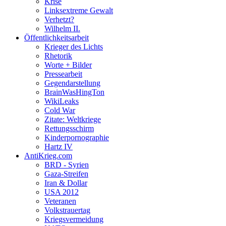
Krise
Linksextreme Gewalt
Verhetzt?
Wilhelm II.
Öffentlichkeitsarbeit
Krieger des Lichts
Rhetorik
Worte + Bilder
Pressearbeit
Gegendarstellung
BrainWasHingTon
WikiLeaks
Cold War
Zitate: Weltkriege
Rettungsschirm
Kinderpornographie
Hartz IV
AntiKrieg.com
BRD - Syrien
Gaza-Streifen
Iran & Dollar
USA 2012
Veteranen
Volkstrauertag
Kriegsvermeidung