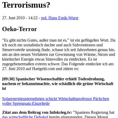
Terrorismus?
27. Juni 2010 - 14:22 -
pol. Hans Emik-Wurst
Oeko-Terror
"Es gibt nichts Gutes, außer man tut es." ist ein geflügeltes Wort. Da
ich noch nie sozialistisch dachte und auch Subventionen und
Steuervorteile unsinnig finde, schaue ich seit Jahrzehnten genau hin,
um an den neuen Verfahren zur Gewinnung von Wärme, Strom und
kinetischer Energie etwas Sinnvolles zu entdecken. Es ist
zugegebenermaßen extrem schwer. Das Folgende entdeckte ich am
27. Juni 2010 auf Hartgeld.com und zitiere es:
[09:30] Spanischer Wissenschaftler erhielt Todesdrohung,
nachem er bekanntmachte, wie schädlich die grüne Wirtschaft
ist
Solarenergieunternehmen schickt Wirtschaftsprofessor Päckchen
voller Sprengsatz-Einzelteile
Zitat aus dem Beitrag von Infokrieg.tv:
"Spaniens Regierung hat
das wirtschaftliche Debakel
bereits eingestanden. Diesen Monat