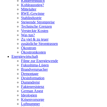
Kinderfeindlich
Kohleausstieg?
Mittelalter
RWE-Gewinne
Stahlindustrie
Steigende Strompreise
Technische Grenzen
Versteckte Kosten
Was tun?
Zu viel & zu teuer
zusätzliche Stromtrassen
Ökostrom
Ökostromkosten
Energiewirtschaft
Filme zur Energiewende
Fukushima-Lügen
Brandverursacher
Demontage
Desinformation
Dummdreist
Faktenresistenz
German Angst
Ideologien
Krisenvorsorge
Luftnummer