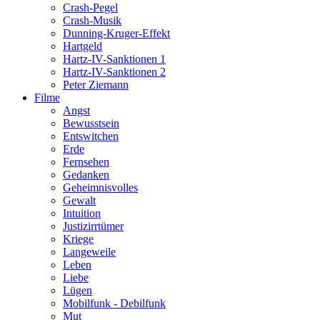
Crash-Pegel
Crash-Musik
Dunning-Kruger-Effekt
Hartgeld
Hartz-IV-Sanktionen 1
Hartz-IV-Sanktionen 2
Peter Ziemann
Filme
Angst
Bewusstsein
Entswitchen
Erde
Fernsehen
Gedanken
Geheimnisvolles
Gewalt
Intuition
Justizirrtümer
Kriege
Langeweile
Leben
Liebe
Lügen
Mobilfunk - Debilfunk
Mut