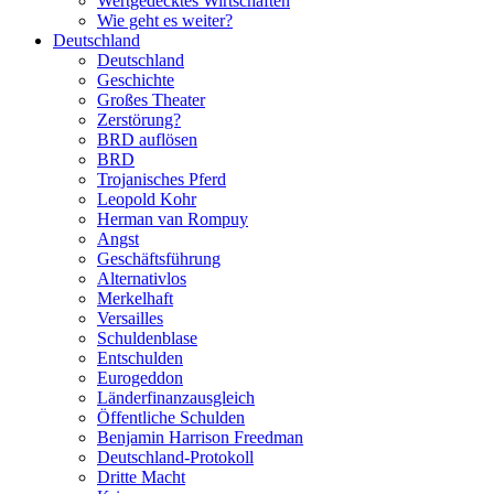
Wertgedecktes Wirtschaften
Wie geht es weiter?
Deutschland
Deutschland
Geschichte
Großes Theater
Zerstörung?
BRD auflösen
BRD
Trojanisches Pferd
Leopold Kohr
Herman van Rompuy
Angst
Geschäftsführung
Alternativlos
Merkelhaft
Versailles
Schuldenblase
Entschulden
Eurogeddon
Länderfinanzausgleich
Öffentliche Schulden
Benjamin Harrison Freedman
Deutschland-Protokoll
Dritte Macht