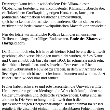
Deswegen kann ich nur wiederholen: Die Allianz dieser
Ökobanditen bestehend aus inkompetenter Klimaschutzbürokratie,
einflußreichem Großkapital, gierigen Konzernen, korrupten
politischen Machthabern westlicher Demokratturen,
speichelleckenden Journalisten und anderen. Sie hat sich zu einem
verfilzten und bedeutsamen weltpolitischen Machtfaktor entwickelt.
Nur der totale wirtschaftliche Kollaps kann diesem unseligen
Treiben ein längst überfälliges Ende setzen.
Ende des Zitates von
Hartgeld.com
Da fällt mir noch ein: Ich habe als kleines Kind bereits die Umwelt
geschützt, als diverse Ideologen noch nicht wußten, daß es Natur
und Umwelt gibt. Ich bin Jahrgang 1953. Es schmerzte mich sehr,
den trüben chemikalien- und schwebstoffverseuchten Rhein in
meiner Geburtsstadt Neuwied zu erleben, in dem wir Anfang der
Sechziger Jahre nicht mehr schwimmen konnten und wollten. Jetzt
ist der Rhein wieder klar und sauber.
Früher haben schwarze und rote Terroristen die Umwelt vergiftet.
Heute zerstören grünen Ideologen die Wirtschaftskraft, indem sie
Gelder umverteilen und Rohstoffe verschwenden. Giftig sind sie
aber auch: Die Verseuchung der Umwelt durch die
quecksilberhaltigen Energiesparlampen ist nicht einmal im Ansatz
reguliert. Sie geschieht einfach - mit unabsehbaren Folgen in einer