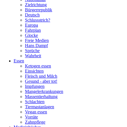
Zielrichtung
Bürgerrepublik
Deutsch
Schlussstrich?
Europa
Fahrplan
Glocke
Freie Medien
Hans Dampf
Sprüche
Wahrheit
Essen
Ketogen essen
Einsichten
Fleisch und Milch
Gesund - aber tot!
Impfungen
Mangelerkrankungen
Massentierhaltung
Schlachten
Tiermastanlagen
Vegan essen
Vorräte
Zahnpflege