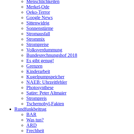
Menschlichkeiten
Merkel-Ode
Oeko-Terror
Google News
Sittenwidrig
Sonnenstürme
Stromausfall
Strommix
Strompreise
Volksverdummung
Bundesrechnungshof 2018
Es gibt genug!
Grenzen
Kinderarbeit
Kugelpumpspeicher
NAEB: Uhrzeitfehler
Photosynthese
Satire: Peter Altmaier
Strompreis
Tschernobyl-Fakten
Rundfunkbeitrag
BAR
Was tun?
ARD
Frechheit