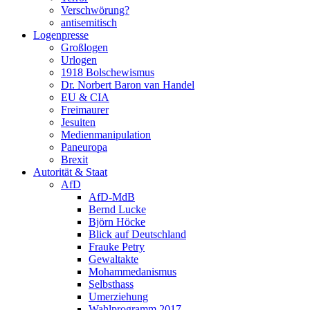
Verschwörung?
antisemitisch
Logenpresse
Großlogen
Urlogen
1918 Bolschewismus
Dr. Norbert Baron van Handel
EU & CIA
Freimaurer
Jesuiten
Medienmanipulation
Paneuropa
Brexit
Autorität & Staat
AfD
AfD-MdB
Bernd Lucke
Björn Höcke
Blick auf Deutschland
Frauke Petry
Gewaltakte
Mohammedanismus
Selbsthass
Umerziehung
Wahlprogramm 2017