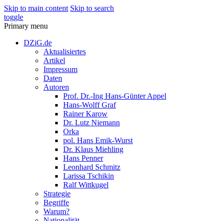
Skip to main content
Skip to search
toggle
Primary menu
DZiG.de
Aktualisiertes
Artikel
Impressum
Daten
Autoren
Prof. Dr.-Ing Hans-Günter Appel
Hans-Wolff Graf
Rainer Karow
Dr. Lutz Niemann
Orka
pol. Hans Emik-Wurst
Dr. Klaus Miehling
Hans Penner
Leonhard Schmitz
Larissa Tschikin
Ralf Wittkugel
Strategie
Begriffe
Warum?
Nationalität