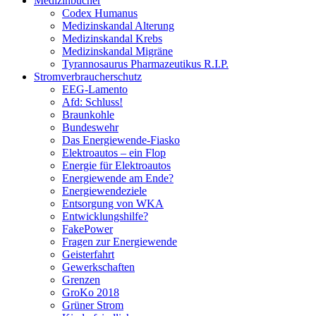
Medizinbücher
Codex Humanus
Medizinskandal Alterung
Medizinskandal Krebs
Medizinskandal Migräne
Tyrannosaurus Pharmazeutikus R.I.P.
Stromverbraucherschutz
EEG-Lamento
Afd: Schluss!
Braunkohle
Bundeswehr
Das Energiewende-Fiasko
Elektroautos – ein Flop
Energie für Elektroautos
Energiewende am Ende?
Energiewendeziele
Entsorgung von WKA
Entwicklungshilfe?
FakePower
Fragen zur Energiewende
Geisterfahrt
Gewerkschaften
Grenzen
GroKo 2018
Grüner Strom