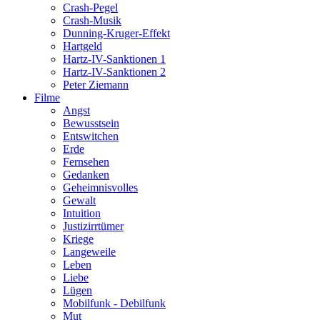
Crash-Pegel
Crash-Musik
Dunning-Kruger-Effekt
Hartgeld
Hartz-IV-Sanktionen 1
Hartz-IV-Sanktionen 2
Peter Ziemann
Filme
Angst
Bewusstsein
Entswitchen
Erde
Fernsehen
Gedanken
Geheimnisvolles
Gewalt
Intuition
Justizirrtümer
Kriege
Langeweile
Leben
Liebe
Lügen
Mobilfunk - Debilfunk
Mut