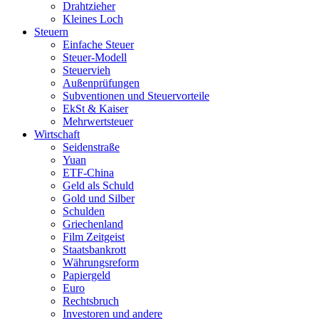
Drahtzieher
Kleines Loch
Steuern
Einfache Steuer
Steuer-Modell
Steuervieh
Außenprüfungen
Subventionen und Steuervorteile
EkSt & Kaiser
Mehrwertsteuer
Wirtschaft
Seidenstraße
Yuan
ETF-China
Geld als Schuld
Gold und Silber
Schulden
Griechenland
Film Zeitgeist
Staatsbankrott
Währungsreform
Papiergeld
Euro
Rechtsbruch
Investoren und andere