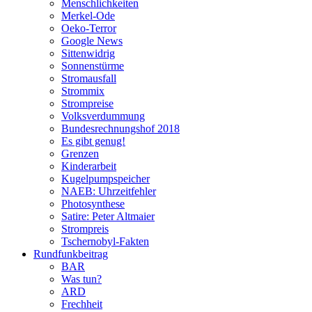
Menschlichkeiten
Merkel-Ode
Oeko-Terror
Google News
Sittenwidrig
Sonnenstürme
Stromausfall
Strommix
Strompreise
Volksverdummung
Bundesrechnungshof 2018
Es gibt genug!
Grenzen
Kinderarbeit
Kugelpumpspeicher
NAEB: Uhrzeitfehler
Photosynthese
Satire: Peter Altmaier
Strompreis
Tschernobyl-Fakten
Rundfunkbeitrag
BAR
Was tun?
ARD
Frechheit