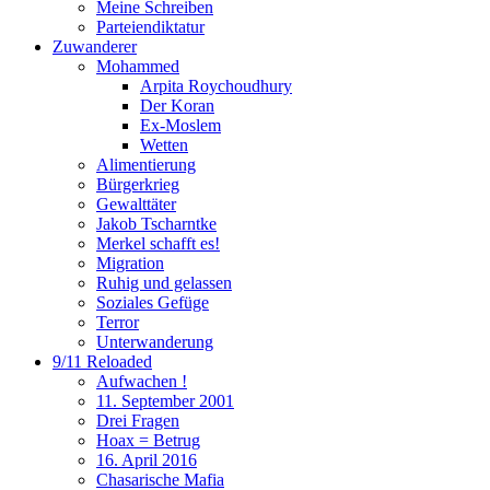
Meine Schreiben
Parteiendiktatur
Zuwanderer
Mohammed
Arpita Roychoudhury
Der Koran
Ex-Moslem
Wetten
Alimentierung
Bürgerkrieg
Gewalttäter
Jakob Tscharntke
Merkel schafft es!
Migration
Ruhig und gelassen
Soziales Gefüge
Terror
Unterwanderung
9/11 Reloaded
Aufwachen !
11. September 2001
Drei Fragen
Hoax = Betrug
16. April 2016
Chasarische Mafia