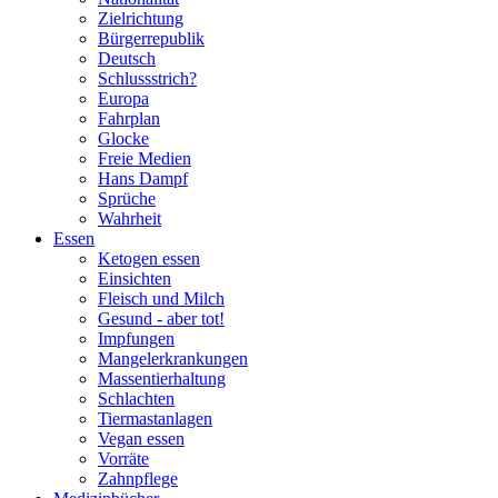
Zielrichtung
Bürgerrepublik
Deutsch
Schlussstrich?
Europa
Fahrplan
Glocke
Freie Medien
Hans Dampf
Sprüche
Wahrheit
Essen
Ketogen essen
Einsichten
Fleisch und Milch
Gesund - aber tot!
Impfungen
Mangelerkrankungen
Massentierhaltung
Schlachten
Tiermastanlagen
Vegan essen
Vorräte
Zahnpflege