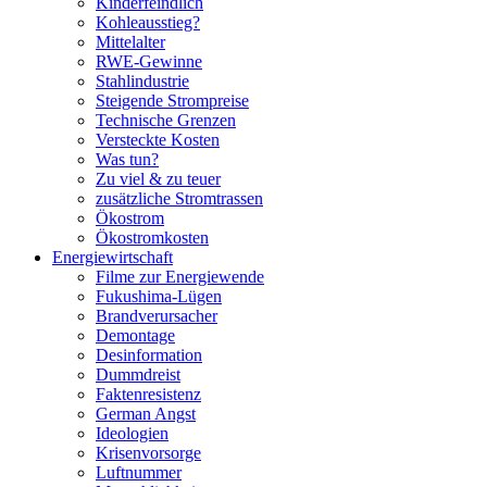
Kinderfeindlich
Kohleausstieg?
Mittelalter
RWE-Gewinne
Stahlindustrie
Steigende Strompreise
Technische Grenzen
Versteckte Kosten
Was tun?
Zu viel & zu teuer
zusätzliche Stromtrassen
Ökostrom
Ökostromkosten
Energiewirtschaft
Filme zur Energiewende
Fukushima-Lügen
Brandverursacher
Demontage
Desinformation
Dummdreist
Faktenresistenz
German Angst
Ideologien
Krisenvorsorge
Luftnummer