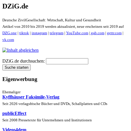
DZiG.de
Deutsche ZivilGesellschaft: Wirtschaft, Kultur und Gesundheit
Artikel von 2010 bis 2019 werden aktualisiert, neue erscheinen seit 2019 auf
DZG.one
|
tiktok
|
instagram
|
telegram
|
YouTube.com
|
gab.com
|
gettr.com
|
vk.com
DZiG.de durchsuchen:
Eigenwerbung
Ehemaliger
Kyffhäuser Faksimile-Verlag
Seit 2026 verlagsfrische Bücher und DVDs, Schallplatten und CDs
publicEffect
Seit 2008 Pressetexte für Unternehmen und Institutionen
Videos4dem