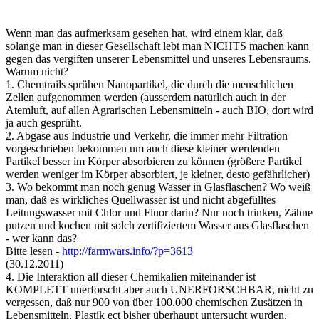
Wenn man das aufmerksam gesehen hat, wird einem klar, daß
solange man in dieser Gesellschaft lebt man NICHTS machen kann
gegen das vergiften unserer Lebensmittel und unseres Lebensraums.
Warum nicht?
1. Chemtrails sprühen Nanopartikel, die durch die menschlichen
Zellen aufgenommen werden (ausserdem natürlich auch in der
Atemluft, auf allen Agrarischen Lebensmitteln - auch BIO, dort wird
ja auch gesprüht.
2. Abgase aus Industrie und Verkehr, die immer mehr Filtration
vorgeschrieben bekommen um auch diese kleiner werdenden
Partikel besser im Körper absorbieren zu können (größere Partikel
werden weniger im Körper absorbiert, je kleiner, desto gefährlicher)
3. Wo bekommt man noch genug Wasser in Glasflaschen? Wo weiß
man, daß es wirkliches Quellwasser ist und nicht abgefülltes
Leitungswasser mit Chlor und Fluor darin? Nur noch trinken, Zähne
putzen und kochen mit solch zertifiziertem Wasser aus Glasflaschen
- wer kann das?
Bitte lesen -
http://farmwars.info/?p=3613
(30.12.2011)
4. Die Interaktion all dieser Chemikalien miteinander ist
KOMPLETT unerforscht aber auch UNERFORSCHBAR, nicht zu
vergessen, daß nur 900 von über 100.000 chemischen Zusätzen in
Lebensmitteln, Plastik ect bisher überhaupt untersucht wurden.