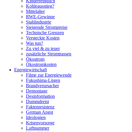
Kinderfeindlich
Kohleausstieg?
Mittelalter
RWE-Gewinne
Stahlindustrie
Steigende Strompreise
Technische Grenzen
Versteckte Kosten
Was tun?
Zu viel & zu teuer
zusätzliche Stromtrassen
Ökostrom
Ökostromkosten
Energiewirtschaft
Filme zur Energiewende
Fukushima-Lügen
Brandverursacher
Demontage
Desinformation
Dummdreist
Faktenresistenz
German Angst
Ideologien
Krisenvorsorge
Luftnummer