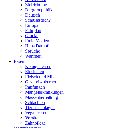
Zielrichtung
Bürgerrepublik
Deutsch
Schlussstrich?
Europa
Fahrplan
Glocke
Freie Medien
Hans Dampf
Sprüche
Wahrheit
Essen
Ketogen essen
Einsichten
Fleisch und Milch
Gesund - aber tot!
Impfungen
Mangelerkrankungen
Massentierhaltung
Schlachten
Tiermastanlagen
Vegan essen
Vorräte
Zahnpflege