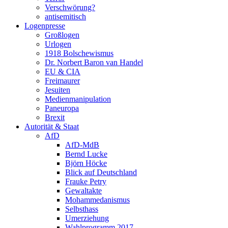
Verschwörung?
antisemitisch
Logenpresse
Großlogen
Urlogen
1918 Bolschewismus
Dr. Norbert Baron van Handel
EU & CIA
Freimaurer
Jesuiten
Medienmanipulation
Paneuropa
Brexit
Autorität & Staat
AfD
AfD-MdB
Bernd Lucke
Björn Höcke
Blick auf Deutschland
Frauke Petry
Gewaltakte
Mohammedanismus
Selbsthass
Umerziehung
Wahlprogramm 2017