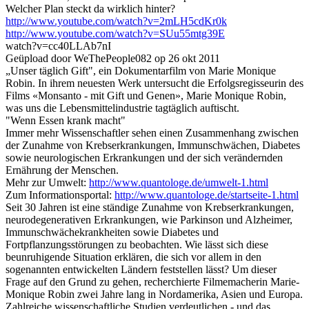
Welcher Plan steckt da wirklich hinter?
http://www.youtube.com/watch?v=2mLH5cdKr0k
http://www.youtube.com/watch?v=SUu55mtg39E
watch?v=cc40LLAb7nI
Geüpload door WeThePeople082 op 26 okt 2011
„Unser täglich Gift", ein Dokumentarfilm von Marie Monique
Robin. In ihrem neuesten Werk untersucht die Erfolgsregisseurin des
Films «Monsanto - mit Gift und Genen», Marie Monique Robin,
was uns die Lebensmittelindustrie tagtäglich auftischt.
"Wenn Essen krank macht"
Immer mehr Wissenschaftler sehen einen Zusammenhang zwischen
der Zunahme von Krebserkrankungen, Immunschwächen, Diabetes
sowie neurologischen Erkrankungen und der sich verändernden
Ernährung der Menschen.
Mehr zur Umwelt:
http://www.quantologe.de/umwelt-1.html
Zum Informationsportal:
http://www.quantologe.de/startseite-1.html
Seit 30 Jahren ist eine ständige Zunahme von Krebserkrankungen,
neurodegenerativen Erkrankungen, wie Parkinson und Alzheimer,
Immunschwächekrankheiten sowie Diabetes und
Fortpflanzungsstörungen zu beobachten. Wie lässt sich diese
beunruhigende Situation erklären, die sich vor allem in den
sogenannten entwickelten Ländern feststellen lässt? Um dieser
Frage auf den Grund zu gehen, recherchierte Filmemacherin Marie-
Monique Robin zwei Jahre lang in Nordamerika, Asien und Europa.
Zahlreiche wissenschaftliche Studien verdeutlichen - und das