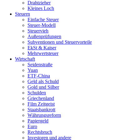
Drahtzieher
Kleines Loch
Steuern
Einfache Steuer
Steuer-Modell
Steuervieh
Außenprüfungen
Subventionen und Steuervorteile
EkSt & Kaiser
Mehrwertsteuer
Wirtschaft
Seidenstraße
Yuan
ETF-China
Geld als Schuld
Gold und Silber
Schulden
Griechenland
Film Zeitgeist
Staatsbankrott
Währungsreform
Papiergeld
Euro
Rechtsbruch
Investoren und andere