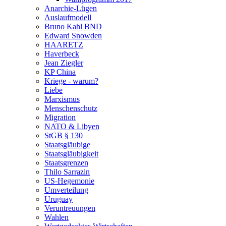
Anarchie-Lügen
Auslaufmodell
Bruno Kahl BND
Edward Snowden
HAARETZ
Haverbeck
Jean Ziegler
KP China
Kriege - warum?
Liebe
Marxismus
Menschenschutz
Migration
NATO & Libyen
StGB § 130
Staatsgläubige
Staatsgläubigkeit
Staatsgrenzen
Thilo Sarrazin
US-Hegemonie
Umverteilung
Uruguay
Veruntreuungen
Wahlen