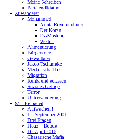
Meine Schreiben
Parteiendiktatur
Zuwanderer
Mohammed
Arpita Roychoudhury
Der Koran
Ex-Moslem
Wetten
Alimentierung
Bürgerkrieg
Gewalttäter
Jakob Tscharntke
Merkel schafft es!
Migration
Ruhig und gelassen
Soziales Gefüge
Terror
Unterwanderung
9/11 Reloaded
Aufwachen !
11. September 2001
Drei Fragen
Hoax = Betrug
16. April 2016
Chasarische Mafia