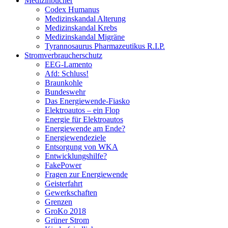
Medizinbücher
Codex Humanus
Medizinskandal Alterung
Medizinskandal Krebs
Medizinskandal Migräne
Tyrannosaurus Pharmazeutikus R.I.P.
Stromverbraucherschutz
EEG-Lamento
Afd: Schluss!
Braunkohle
Bundeswehr
Das Energiewende-Fiasko
Elektroautos – ein Flop
Energie für Elektroautos
Energiewende am Ende?
Energiewendeziele
Entsorgung von WKA
Entwicklungshilfe?
FakePower
Fragen zur Energiewende
Geisterfahrt
Gewerkschaften
Grenzen
GroKo 2018
Grüner Strom