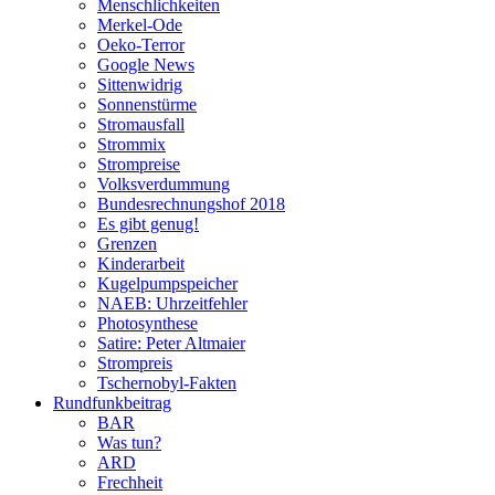
Menschlichkeiten
Merkel-Ode
Oeko-Terror
Google News
Sittenwidrig
Sonnenstürme
Stromausfall
Strommix
Strompreise
Volksverdummung
Bundesrechnungshof 2018
Es gibt genug!
Grenzen
Kinderarbeit
Kugelpumpspeicher
NAEB: Uhrzeitfehler
Photosynthese
Satire: Peter Altmaier
Strompreis
Tschernobyl-Fakten
Rundfunkbeitrag
BAR
Was tun?
ARD
Frechheit