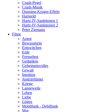
Crash-Pegel
Crash-Musik
Dunning-Kruger-Effekt
Hartgeld
Hartz-IV-Sanktionen 1
Hartz-IV-Sanktionen 2
Peter Ziemann
Filme
Angst
Bewusstsein
Entswitchen
Erde
Fernsehen
Gedanken
Geheimnisvolles
Gewalt
Intuition
Justizirrtümer
Kriege
Langeweile
Leben
Liebe
Lügen
Mobilfunk - Debilfunk
Mut