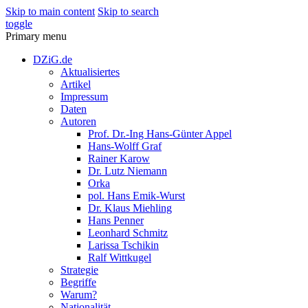
Skip to main content
Skip to search
toggle
Primary menu
DZiG.de
Aktualisiertes
Artikel
Impressum
Daten
Autoren
Prof. Dr.-Ing Hans-Günter Appel
Hans-Wolff Graf
Rainer Karow
Dr. Lutz Niemann
Orka
pol. Hans Emik-Wurst
Dr. Klaus Miehling
Hans Penner
Leonhard Schmitz
Larissa Tschikin
Ralf Wittkugel
Strategie
Begriffe
Warum?
Nationalität