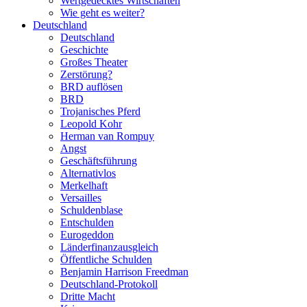
Wertgedecktes Wirtschaften
Wie geht es weiter?
Deutschland
Deutschland
Geschichte
Großes Theater
Zerstörung?
BRD auflösen
BRD
Trojanisches Pferd
Leopold Kohr
Herman van Rompuy
Angst
Geschäftsführung
Alternativlos
Merkelhaft
Versailles
Schuldenblase
Entschulden
Eurogeddon
Länderfinanzausgleich
Öffentliche Schulden
Benjamin Harrison Freedman
Deutschland-Protokoll
Dritte Macht