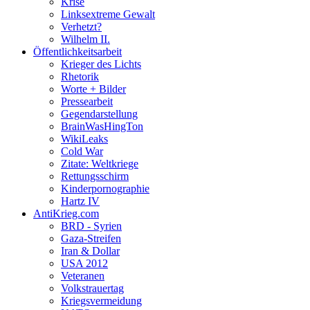
Krise
Linksextreme Gewalt
Verhetzt?
Wilhelm II.
Öffentlichkeitsarbeit
Krieger des Lichts
Rhetorik
Worte + Bilder
Pressearbeit
Gegendarstellung
BrainWasHingTon
WikiLeaks
Cold War
Zitate: Weltkriege
Rettungsschirm
Kinderpornographie
Hartz IV
AntiKrieg.com
BRD - Syrien
Gaza-Streifen
Iran & Dollar
USA 2012
Veteranen
Volkstrauertag
Kriegsvermeidung