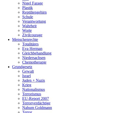
Nigel Farage
Plastik
Reptiliengehirn
Schule
Verantwortung
Wahrheit
Worte
Zivilcourage
Menschenrechte
Totalitäres
Eva Herman
Gleichbehandlung
Niedersachsen
Chemotherapie
Grundgesetz
Gewalt
Israel
Juden + Nazis
Krieg
Nationalismus
Terrorismus
EU-Report 2007
Terrorverdächtige
Nahum Goldmann
Terror