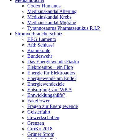
Medizinbücher
Codex Humanus
Medizinskandal Alterung
Medizinskandal Krebs
Medizinskandal Migräne
Tyrannosaurus Pharmazeutikus R.I.P.
Stromverbraucherschutz
EEG-Lamento
Afd: Schluss!
Braunkohle
Bundeswehr
Das Energiewende-Fiasko
Elektroautos – ein Flop
Energie für Elektroautos
Energiewende am Ende?
Energiewendeziele
Entsorgung von WKA
Entwicklungshilfe?
FakePower
Fragen zur Energiewende
Geisterfahrt
Gewerkschaften
Grenzen
GroKo 2018
Grüner Strom