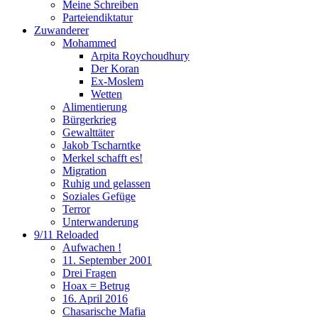
Meine Schreiben
Parteiendiktatur
Zuwanderer
Mohammed
Arpita Roychoudhury
Der Koran
Ex-Moslem
Wetten
Alimentierung
Bürgerkrieg
Gewalttäter
Jakob Tscharntke
Merkel schafft es!
Migration
Ruhig und gelassen
Soziales Gefüge
Terror
Unterwanderung
9/11 Reloaded
Aufwachen !
11. September 2001
Drei Fragen
Hoax = Betrug
16. April 2016
Chasarische Mafia