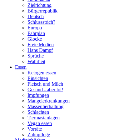
Zielrichtung
Bürgerrepublik
Deutsch
Schlussstrich?
Europa
Fahrplan
Glocke
Freie Medien
Hans Dampf
Sprüche
Wahrheit
Essen
Ketogen essen
Einsichten
Fleisch und Milch
Gesund - aber tot!
Impfungen
Mangelerkrankungen
Massentierhaltung
Schlachten
Tiermastanlagen
Vegan essen
Vorräte
Zahnpflege