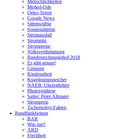
Menschlichkeiten
Merkel-Ode
Oeko-Terror
Google News
Sittenwidrig
Sonnenstürme
Stromausfall
Strommix
Strompreise
Volksverdummung
Bundesrechnungshof 2018
Es gibt genug!
Grenzen
Kinderarbeit
Kugelpumpspeicher
NAEB: Uhrzeitfehler
Photosynthese
Satire: Peter Altmaier
Strompreis
Tschernobyl-Fakten
Rundfunkbeitrag
BAR
Was tun?
ARD
Frechheit