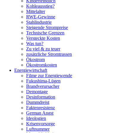
Kinderfeindlich
Kohleausstieg?
Mittelalter
RWE-Gewinne
Stahlindustrie
Steigende Strompreise
Technische Grenzen
Versteckte Kosten
Was tun?
Zu viel & zu teuer
zusätzliche Stromtrassen
Ökostrom
Ökostromkosten
Energiewirtschaft
Filme zur Energiewende
Fukushima-Lügen
Brandverursacher
Demontage
Desinformation
Dummdreist
Faktenresistenz
German Angst
Ideologien
Krisenvorsorge
Luftnummer