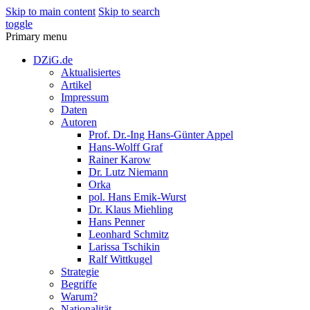
Skip to main content
Skip to search
toggle
Primary menu
DZiG.de
Aktualisiertes
Artikel
Impressum
Daten
Autoren
Prof. Dr.-Ing Hans-Günter Appel
Hans-Wolff Graf
Rainer Karow
Dr. Lutz Niemann
Orka
pol. Hans Emik-Wurst
Dr. Klaus Miehling
Hans Penner
Leonhard Schmitz
Larissa Tschikin
Ralf Wittkugel
Strategie
Begriffe
Warum?
Nationalität