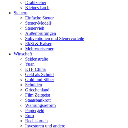
Drahtzieher
Kleines Loch
Steuern
Einfache Steuer
Steuer-Modell
Steuervieh
Außenprüfungen
Subventionen und Steuervorteile
EkSt & Kaiser
Mehrwertsteuer
Wirtschaft
Seidenstraße
Yuan
ETF-China
Geld als Schuld
Gold und Silber
Schulden
Griechenland
Film Zeitgeist
Staatsbankrott
Währungsreform
Papiergeld
Euro
Rechtsbruch
Investoren und andere