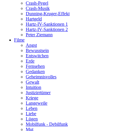
Crash-Pegel
Crash-Musik
Dunning-Kruger-Effekt
Hartgeld
Hartz-IV-Sanktionen 1
Hartz-IV-Sanktionen 2
Peter Ziemann
Filme
Angst
Bewusstsein
Entswitchen
Erde
Fernsehen
Gedanken
Geheimnisvolles
Gewalt
Intuition
Justizirrtümer
Kriege
Langeweile
Leben
Liebe
Lügen
Mobilfunk - Debilfunk
Mut