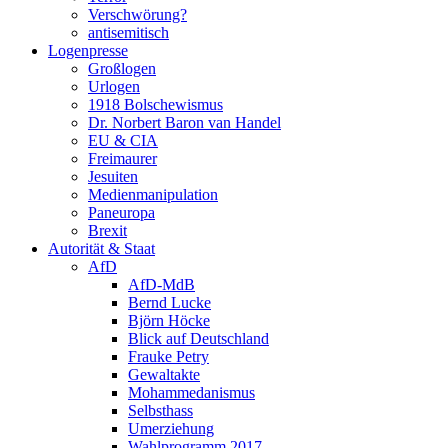
Verschwörung?
antisemitisch
Logenpresse
Großlogen
Urlogen
1918 Bolschewismus
Dr. Norbert Baron van Handel
EU & CIA
Freimaurer
Jesuiten
Medienmanipulation
Paneuropa
Brexit
Autorität & Staat
AfD
AfD-MdB
Bernd Lucke
Björn Höcke
Blick auf Deutschland
Frauke Petry
Gewaltakte
Mohammedanismus
Selbsthass
Umerziehung
Wahlprogramm 2017