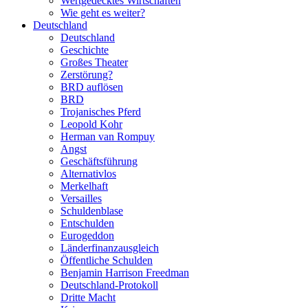
Wertgedecktes Wirtschaften
Wie geht es weiter?
Deutschland
Deutschland
Geschichte
Großes Theater
Zerstörung?
BRD auflösen
BRD
Trojanisches Pferd
Leopold Kohr
Herman van Rompuy
Angst
Geschäftsführung
Alternativlos
Merkelhaft
Versailles
Schuldenblase
Entschulden
Eurogeddon
Länderfinanzausgleich
Öffentliche Schulden
Benjamin Harrison Freedman
Deutschland-Protokoll
Dritte Macht