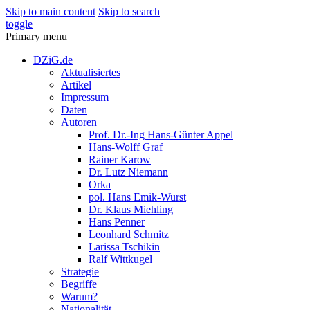
Skip to main content
Skip to search
toggle
Primary menu
DZiG.de
Aktualisiertes
Artikel
Impressum
Daten
Autoren
Prof. Dr.-Ing Hans-Günter Appel
Hans-Wolff Graf
Rainer Karow
Dr. Lutz Niemann
Orka
pol. Hans Emik-Wurst
Dr. Klaus Miehling
Hans Penner
Leonhard Schmitz
Larissa Tschikin
Ralf Wittkugel
Strategie
Begriffe
Warum?
Nationalität