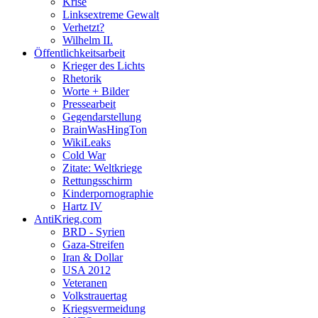
Krise
Linksextreme Gewalt
Verhetzt?
Wilhelm II.
Öffentlichkeitsarbeit
Krieger des Lichts
Rhetorik
Worte + Bilder
Pressearbeit
Gegendarstellung
BrainWasHingTon
WikiLeaks
Cold War
Zitate: Weltkriege
Rettungsschirm
Kinderpornographie
Hartz IV
AntiKrieg.com
BRD - Syrien
Gaza-Streifen
Iran & Dollar
USA 2012
Veteranen
Volkstrauertag
Kriegsvermeidung