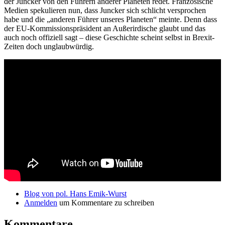
der Juncker von den Führern anderer Planeten redet. Französische
Medien spekulieren nun, dass Juncker sich schlicht versprochen
habe und die „anderen Führer unseres Planeten“ meinte. Denn dass
der EU-Kommissionspräsident an Außerirdische glaubt und das
auch noch offiziell sagt – diese Geschichte scheint selbst in Brexit-
Zeiten doch unglaubwürdig.
Blog von pol. Hans Emik-Wurst
Anmelden
um Kommentare zu schreiben
Kommentare