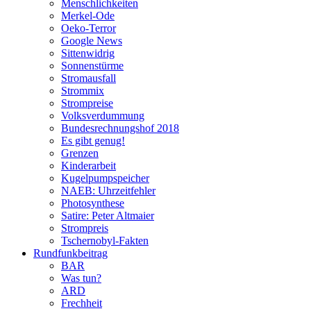
Menschlichkeiten
Merkel-Ode
Oeko-Terror
Google News
Sittenwidrig
Sonnenstürme
Stromausfall
Strommix
Strompreise
Volksverdummung
Bundesrechnungshof 2018
Es gibt genug!
Grenzen
Kinderarbeit
Kugelpumpspeicher
NAEB: Uhrzeitfehler
Photosynthese
Satire: Peter Altmaier
Strompreis
Tschernobyl-Fakten
Rundfunkbeitrag
BAR
Was tun?
ARD
Frechheit