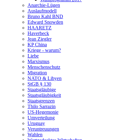
Anarchie-Lügen
Auslaufmodell
Bruno Kahl BND
Edward Snowden
HAARETZ
Haverbeck
Jean Ziegler
KP China
Kriege - warum?
Liebe
Marxismus
Menschenschutz
Migration
NATO & Libyen
StGB § 130
Staatsgläubige
Staatsgläubigkeit
Staatsgrenzen
Thilo Sarrazin
US-Hegemonie
Umverteilung
Uruguay
Veruntreuungen
Wahlen