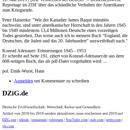
Reportage im ZDF über das schändliche Verhalten der Amerikaner
zum Kriegsende.
Peter Haisenko: "Wie der Kanadier James Baque minutiös
nachweist, sind unter amerikanischer Herrschaft in den Jahren 1945
bis 1949 mindestens 13,4 Millionen Deutsche eines vorzeitigen
Todes gestorben. Das weise auch ich in meinem Buch “England, die
Deutschen, die Juden und das 20. Jahrhundert” unzweifelhaft nach."
Konrad Adenauer: Erinnerungen 1945 - 1953
Er schreibt auf Seite 191, zitiert von Konrad-Adenauer.de aus dem
608-seitigen Buch, das als pdf-Datei vorgehalten wird: ...
pol. Emik-Wurst, Hans
Anmelden
um Kommentare zu schreiben
DZiG.de
Deutsche ZivilGesellschaft: Wirtschaft, Kultur und Gesundheit
Artikel von 2010 bis 2019 werden aktualisiert, neue erscheinen seit 2019 auf
DZG.one
|
tiktok
|
instagram
|
telegram
|
YouTube.com
|
gab.com
|
gettr.com
|
vk.com