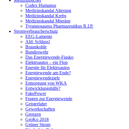
Medizinbücher
Codex Humanus
Medizinskandal Alterung
Medizinskandal Krebs
Medizinskandal Migräne
Tyrannosaurus Pharmazeutikus R.I.P.
Stromverbraucherschutz
EEG-Lamento
Afd: Schluss!
Braunkohle
Bundeswehr
Das Energiewende-Fiasko
Elektroautos – ein Flop
Energie für Elektroautos
Energiewende am Ende?
Energiewendeziele
Entsorgung von WKA
Entwicklungshilfe?
FakePower
Fragen zur Energiewende
Geisterfahrt
Gewerkschaften
Grenzen
GroKo 2018
Grüner Strom