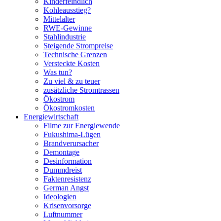
Kinderfeindlich
Kohleausstieg?
Mittelalter
RWE-Gewinne
Stahlindustrie
Steigende Strompreise
Technische Grenzen
Versteckte Kosten
Was tun?
Zu viel & zu teuer
zusätzliche Stromtrassen
Ökostrom
Ökostromkosten
Energiewirtschaft
Filme zur Energiewende
Fukushima-Lügen
Brandverursacher
Demontage
Desinformation
Dummdreist
Faktenresistenz
German Angst
Ideologien
Krisenvorsorge
Luftnummer