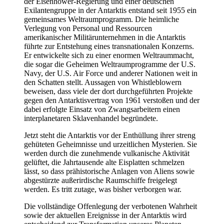
der Eisenhower-Regierung und einer deutschen
Exilantengruppe in der Antarktis entstand seit 1955 ein
gemeinsames Weltraumprogramm. Die heimliche
Verlegung von Personal und Ressourcen
amerikanischer Militärunternehmen in die Antarktis
führte zur Entstehung eines transnationalen Konzerns.
Er entwickelte sich zu einer enormen Weltraummacht,
die sogar die Geheimen Weltraumprogramme der U.S.
Navy, der U.S. Air Force und anderer Nationen weit in
den Schatten stellt. Aussagen von Whistleblowern
beweisen, dass viele der dort durchgeführten Projekte
gegen den Antarktisvertrag von 1961 verstoßen und der
dabei erfolgte Einsatz von Zwangsarbeitern einen
interplanetaren Sklavenhandel begründete.
Jetzt steht die Antarktis vor der Enthüllung ihrer streng
gehüteten Geheimnisse und urzeitlichen Mysterien. Sie
werden durch die zunehmende vulkanische Aktivität
gelüftet, die Jahrtausende alte Eisplatten schmelzen
lässt, so dass prähistorische Anlagen von Aliens sowie
abgestürzte außerirdische Raumschiffe freigelegt
werden. Es tritt zutage, was bisher verborgen war.
Die vollständige Offenlegung der verbotenen Wahrheit
sowie der aktuellen Ereignisse in der Antarktis wird