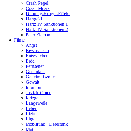
Crash-Pegel
Crash-Musik
Dunning-Kruger-Effekt
Hartgeld
Hartz-IV-Sanktionen 1
Hartz-IV-Sanktionen 2
Peter Ziemann
Filme
Angst
Bewusstsein
Entswitchen
Erde
Fernsehen
Gedanken
Geheimnisvolles
Gewalt
Intuition
Justizirrtümer
Kriege
Langeweile
Leben
Liebe
Lügen
Mobilfunk - Debilfunk
Mut