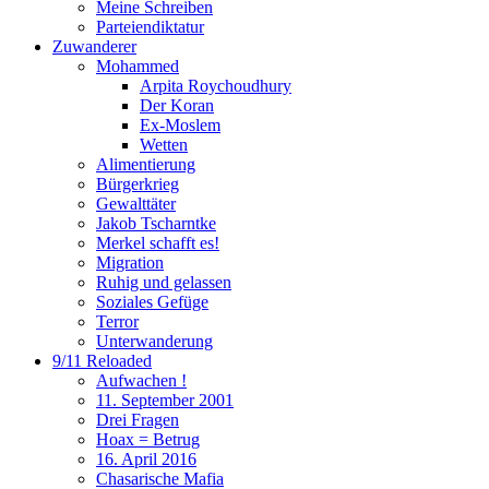
Meine Schreiben
Parteiendiktatur
Zuwanderer
Mohammed
Arpita Roychoudhury
Der Koran
Ex-Moslem
Wetten
Alimentierung
Bürgerkrieg
Gewalttäter
Jakob Tscharntke
Merkel schafft es!
Migration
Ruhig und gelassen
Soziales Gefüge
Terror
Unterwanderung
9/11 Reloaded
Aufwachen !
11. September 2001
Drei Fragen
Hoax = Betrug
16. April 2016
Chasarische Mafia