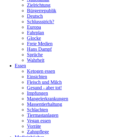
Zielrichtung
Bürgerrepublik
Deutsch
Schlussstrich?
Europa
Fahrplan
Glocke
Freie Medien
Hans Dampf
Sprüche
Wahrheit
Essen
Ketogen essen
Einsichten
Fleisch und Milch
Gesund - aber tot!
Impfungen
Mangelerkrankungen
Massentierhaltung
Schlachten
Tiermastanlagen
Vegan essen
Vorräte
Zahnpflege