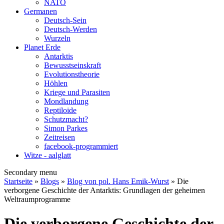
NATO
Germanen
Deutsch-Sein
Deutsch-Werden
Wurzeln
Planet Erde
Antarktis
Bewusstseinskraft
Evolutionstheorie
Höhlen
Kriege und Parasiten
Mondlandung
Reptiloide
Schutzmacht?
Simon Parkes
Zeitreisen
facebook-programmiert
Witze - aalglatt
Secondary menu
Startseite
»
Blogs
»
Blog von pol. Hans Emik-Wurst
» Die
verborgene Geschichte der Antarktis: Grundlagen der geheimen
Weltraumprogramme
Die verborgene Geschichte der