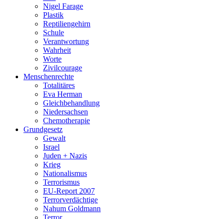
Nigel Farage
Plastik
Reptiliengehirn
Schule
Verantwortung
Wahrheit
Worte
Zivilcourage
Menschenrechte
Totalitäres
Eva Herman
Gleichbehandlung
Niedersachsen
Chemotherapie
Grundgesetz
Gewalt
Israel
Juden + Nazis
Krieg
Nationalismus
Terrorismus
EU-Report 2007
Terrorverdächtige
Nahum Goldmann
Terror