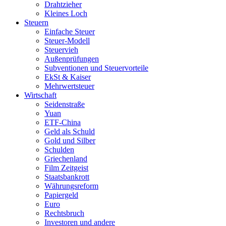
Drahtzieher
Kleines Loch
Steuern
Einfache Steuer
Steuer-Modell
Steuervieh
Außenprüfungen
Subventionen und Steuervorteile
EkSt & Kaiser
Mehrwertsteuer
Wirtschaft
Seidenstraße
Yuan
ETF-China
Geld als Schuld
Gold und Silber
Schulden
Griechenland
Film Zeitgeist
Staatsbankrott
Währungsreform
Papiergeld
Euro
Rechtsbruch
Investoren und andere