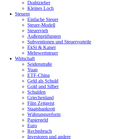
Drahtzieher
Kleines Loch
Steuern
Einfache Steuer
Steuer-Modell
Steuervieh
Außenprüfungen
Subventionen und Steuervorteile
EkSt & Kaiser
Mehrwertsteuer
Wirtschaft
Seidenstraße
Yuan
ETF-China
Geld als Schuld
Gold und Silber
Schulden
Griechenland
Film Zeitgeist
Staatsbankrott
Währungsreform
Papiergeld
Euro
Rechtsbruch
Investoren und andere