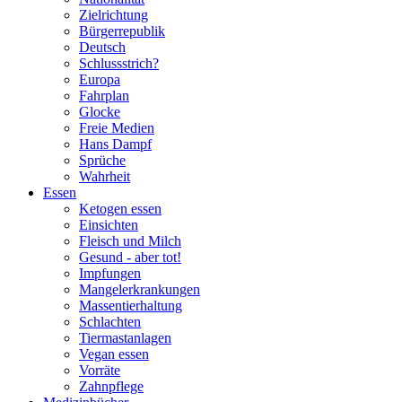
Zielrichtung
Bürgerrepublik
Deutsch
Schlussstrich?
Europa
Fahrplan
Glocke
Freie Medien
Hans Dampf
Sprüche
Wahrheit
Essen
Ketogen essen
Einsichten
Fleisch und Milch
Gesund - aber tot!
Impfungen
Mangelerkrankungen
Massentierhaltung
Schlachten
Tiermastanlagen
Vegan essen
Vorräte
Zahnpflege