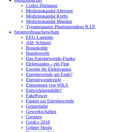
Medizinbücher
Codex Humanus
Medizinskandal Alterung
Medizinskandal Krebs
Medizinskandal Migräne
Tyrannosaurus Pharmazeutikus R.I.P.
Stromverbraucherschutz
EEG-Lamento
Afd: Schluss!
Braunkohle
Bundeswehr
Das Energiewende-Fiasko
Elektroautos – ein Flop
Energie für Elektroautos
Energiewende am Ende?
Energiewendeziele
Entsorgung von WKA
Entwicklungshilfe?
FakePower
Fragen zur Energiewende
Geisterfahrt
Gewerkschaften
Grenzen
GroKo 2018
Grüner Strom