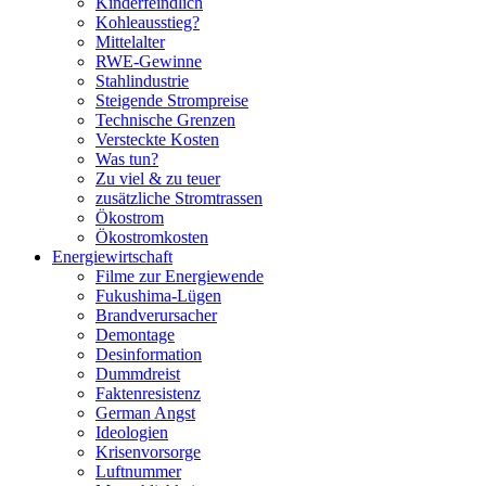
Kinderfeindlich
Kohleausstieg?
Mittelalter
RWE-Gewinne
Stahlindustrie
Steigende Strompreise
Technische Grenzen
Versteckte Kosten
Was tun?
Zu viel & zu teuer
zusätzliche Stromtrassen
Ökostrom
Ökostromkosten
Energiewirtschaft
Filme zur Energiewende
Fukushima-Lügen
Brandverursacher
Demontage
Desinformation
Dummdreist
Faktenresistenz
German Angst
Ideologien
Krisenvorsorge
Luftnummer