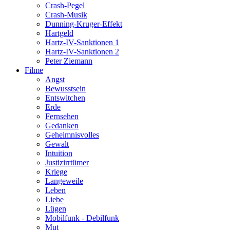
Crash-Pegel
Crash-Musik
Dunning-Kruger-Effekt
Hartgeld
Hartz-IV-Sanktionen 1
Hartz-IV-Sanktionen 2
Peter Ziemann
Filme
Angst
Bewusstsein
Entswitchen
Erde
Fernsehen
Gedanken
Geheimnisvolles
Gewalt
Intuition
Justizirrtümer
Kriege
Langeweile
Leben
Liebe
Lügen
Mobilfunk - Debilfunk
Mut