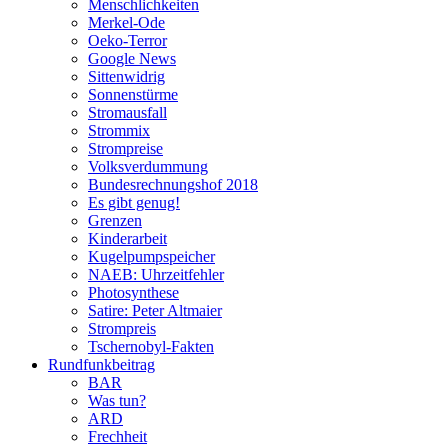
Menschlichkeiten
Merkel-Ode
Oeko-Terror
Google News
Sittenwidrig
Sonnenstürme
Stromausfall
Strommix
Strompreise
Volksverdummung
Bundesrechnungshof 2018
Es gibt genug!
Grenzen
Kinderarbeit
Kugelpumpspeicher
NAEB: Uhrzeitfehler
Photosynthese
Satire: Peter Altmaier
Strompreis
Tschernobyl-Fakten
Rundfunkbeitrag
BAR
Was tun?
ARD
Frechheit