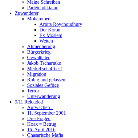
Meine Schreiben
Parteiendiktatur
Zuwanderer
Mohammed
Arpita Roychoudhury
Der Koran
Ex-Moslem
Wetten
Alimentierung
Bürgerkrieg
Gewalttäter
Jakob Tscharntke
Merkel schafft es!
Migration
Ruhig und gelassen
Soziales Gefüge
Terror
Unterwanderung
9/11 Reloaded
Aufwachen !
11. September 2001
Drei Fragen
Hoax = Betrug
16. April 2016
Chasarische Mafia