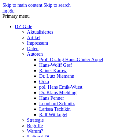
Skip to main content
Skip to search
toggle
Primary menu
DZiG.de
Aktualisiertes
Artikel
Impressum
Daten
Autoren
Prof. Dr.-Ing Hans-Günter Appel
Hans-Wolff Graf
Rainer Karow
Dr. Lutz Niemann
Orka
pol. Hans Emik-Wurst
Dr. Klaus Miehling
Hans Penner
Leonhard Schmitz
Larissa Tschikin
Ralf Wittkugel
Strategie
Begriffe
Warum?
Nationalität