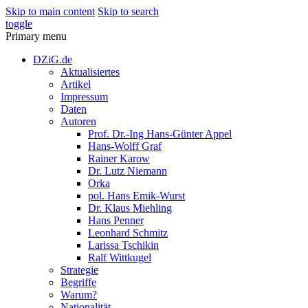
Skip to main content
Skip to search
toggle
Primary menu
DZiG.de
Aktualisiertes
Artikel
Impressum
Daten
Autoren
Prof. Dr.-Ing Hans-Günter Appel
Hans-Wolff Graf
Rainer Karow
Dr. Lutz Niemann
Orka
pol. Hans Emik-Wurst
Dr. Klaus Miehling
Hans Penner
Leonhard Schmitz
Larissa Tschikin
Ralf Wittkugel
Strategie
Begriffe
Warum?
Nationalität