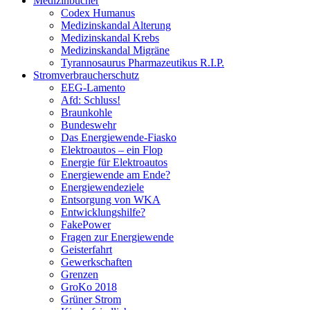
Medizinbücher
Codex Humanus
Medizinskandal Alterung
Medizinskandal Krebs
Medizinskandal Migräne
Tyrannosaurus Pharmazeutikus R.I.P.
Stromverbraucherschutz
EEG-Lamento
Afd: Schluss!
Braunkohle
Bundeswehr
Das Energiewende-Fiasko
Elektroautos – ein Flop
Energie für Elektroautos
Energiewende am Ende?
Energiewendeziele
Entsorgung von WKA
Entwicklungshilfe?
FakePower
Fragen zur Energiewende
Geisterfahrt
Gewerkschaften
Grenzen
GroKo 2018
Grüner Strom