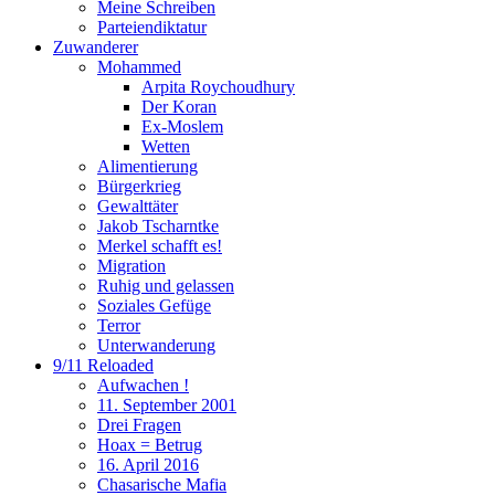
Meine Schreiben
Parteiendiktatur
Zuwanderer
Mohammed
Arpita Roychoudhury
Der Koran
Ex-Moslem
Wetten
Alimentierung
Bürgerkrieg
Gewalttäter
Jakob Tscharntke
Merkel schafft es!
Migration
Ruhig und gelassen
Soziales Gefüge
Terror
Unterwanderung
9/11 Reloaded
Aufwachen !
11. September 2001
Drei Fragen
Hoax = Betrug
16. April 2016
Chasarische Mafia