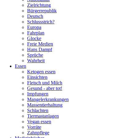
Zielrichtung
Bürgerrepublik
Deutsch
Schlussstrich?
Europa
Fahrplan
Glocke
Freie Medien
Hans Dampf
Sprüche
Wahrheit
Essen
Ketogen essen
Einsichten
Fleisch und Milch
Gesund - aber tot!
Impfungen
Mangelerkrankungen
Massentierhaltung
Schlachten
Tiermastanlagen
Vegan essen
Vorräte
Zahnpflege