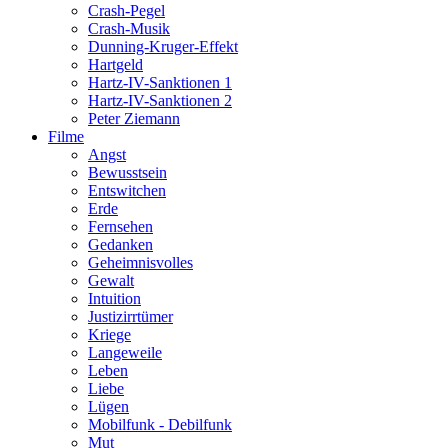
Crash-Pegel
Crash-Musik
Dunning-Kruger-Effekt
Hartgeld
Hartz-IV-Sanktionen 1
Hartz-IV-Sanktionen 2
Peter Ziemann
Filme
Angst
Bewusstsein
Entswitchen
Erde
Fernsehen
Gedanken
Geheimnisvolles
Gewalt
Intuition
Justizirrtümer
Kriege
Langeweile
Leben
Liebe
Lügen
Mobilfunk - Debilfunk
Mut