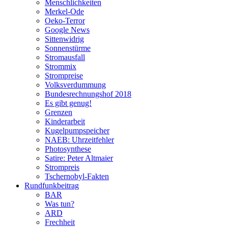
Menschlichkeiten
Merkel-Ode
Oeko-Terror
Google News
Sittenwidrig
Sonnenstürme
Stromausfall
Strommix
Strompreise
Volksverdummung
Bundesrechnungshof 2018
Es gibt genug!
Grenzen
Kinderarbeit
Kugelpumpspeicher
NAEB: Uhrzeitfehler
Photosynthese
Satire: Peter Altmaier
Strompreis
Tschernobyl-Fakten
Rundfunkbeitrag
BAR
Was tun?
ARD
Frechheit