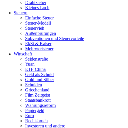
Drahtzieher
Kleines Loch
Steuern
Einfache Steuer
Steuer-Modell
Steuervieh
Außenprüfungen
Subventionen und Steuervorteile
EkSt & Kaiser
Mehrwertsteuer
Wirtschaft
Seidenstraße
Yuan
ETF-China
Geld als Schuld
Gold und Silber
Schulden
Griechenland
Film Zeitgeist
Staatsbankrott
Währungsreform
Papiergeld
Euro
Rechtsbruch
Investoren und andere