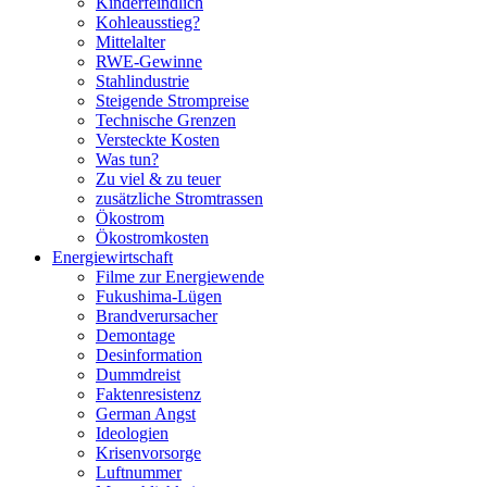
Kinderfeindlich
Kohleausstieg?
Mittelalter
RWE-Gewinne
Stahlindustrie
Steigende Strompreise
Technische Grenzen
Versteckte Kosten
Was tun?
Zu viel & zu teuer
zusätzliche Stromtrassen
Ökostrom
Ökostromkosten
Energiewirtschaft
Filme zur Energiewende
Fukushima-Lügen
Brandverursacher
Demontage
Desinformation
Dummdreist
Faktenresistenz
German Angst
Ideologien
Krisenvorsorge
Luftnummer