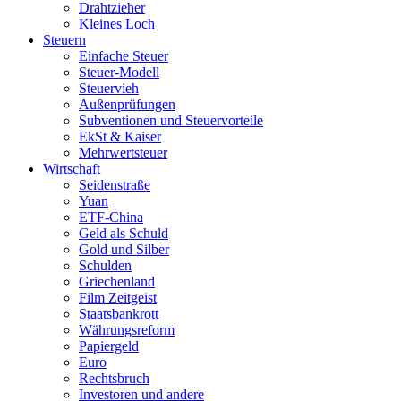
Drahtzieher
Kleines Loch
Steuern
Einfache Steuer
Steuer-Modell
Steuervieh
Außenprüfungen
Subventionen und Steuervorteile
EkSt & Kaiser
Mehrwertsteuer
Wirtschaft
Seidenstraße
Yuan
ETF-China
Geld als Schuld
Gold und Silber
Schulden
Griechenland
Film Zeitgeist
Staatsbankrott
Währungsreform
Papiergeld
Euro
Rechtsbruch
Investoren und andere