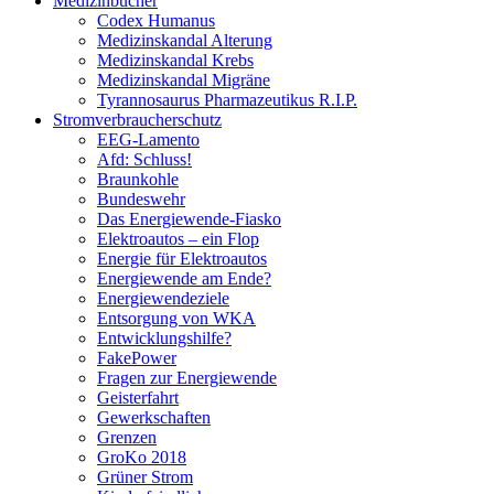
Medizinbücher
Codex Humanus
Medizinskandal Alterung
Medizinskandal Krebs
Medizinskandal Migräne
Tyrannosaurus Pharmazeutikus R.I.P.
Stromverbraucherschutz
EEG-Lamento
Afd: Schluss!
Braunkohle
Bundeswehr
Das Energiewende-Fiasko
Elektroautos – ein Flop
Energie für Elektroautos
Energiewende am Ende?
Energiewendeziele
Entsorgung von WKA
Entwicklungshilfe?
FakePower
Fragen zur Energiewende
Geisterfahrt
Gewerkschaften
Grenzen
GroKo 2018
Grüner Strom