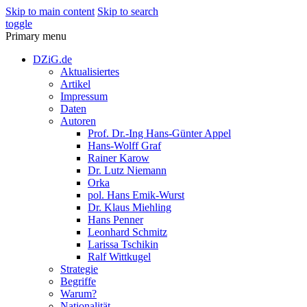
Skip to main content
Skip to search
toggle
Primary menu
DZiG.de
Aktualisiertes
Artikel
Impressum
Daten
Autoren
Prof. Dr.-Ing Hans-Günter Appel
Hans-Wolff Graf
Rainer Karow
Dr. Lutz Niemann
Orka
pol. Hans Emik-Wurst
Dr. Klaus Miehling
Hans Penner
Leonhard Schmitz
Larissa Tschikin
Ralf Wittkugel
Strategie
Begriffe
Warum?
Nationalität