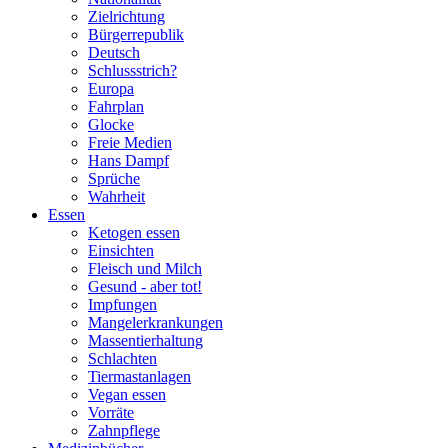
Zielrichtung
Bürgerrepublik
Deutsch
Schlussstrich?
Europa
Fahrplan
Glocke
Freie Medien
Hans Dampf
Sprüche
Wahrheit
Essen
Ketogen essen
Einsichten
Fleisch und Milch
Gesund - aber tot!
Impfungen
Mangelerkrankungen
Massentierhaltung
Schlachten
Tiermastanlagen
Vegan essen
Vorräte
Zahnpflege