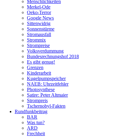
Menschlichkeiten
Merkel-Ode
Oeko-Terror
Google News
Sittenwidrig
Sonnenstürme
Stromausfall
Strommix
Strompreise
Volksverdummung
Bundesrechnungshof 2018
Es gibt genug!
Grenzen
Kinderarbeit
Kugelpumpspeicher
NAEB: Uhrzeitfehler
Photosynthese
Satire: Peter Altmaier
Strompreis
Tschernobyl-Fakten
Rundfunkbeitrag
BAR
Was tun?
ARD
Frechheit