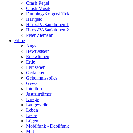
Crash-Pegel
Crash-Musik
Dunning-Kruger-Effekt
Hartgeld
Hartz-IV-Sanktionen 1
Hartz-IV-Sanktionen 2
Peter Ziemann
Filme
Angst
Bewusstsein
Entswitchen
Erde
Fernsehen
Gedanken
Geheimnisvolles
Gewalt
Intuition
Justizirrtümer
Kriege
Langeweile
Leben
Liebe
Lügen
Mobilfunk - Debilfunk
Mut