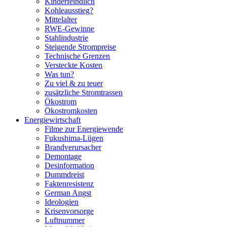
Kinderfeindlich
Kohleausstieg?
Mittelalter
RWE-Gewinne
Stahlindustrie
Steigende Strompreise
Technische Grenzen
Versteckte Kosten
Was tun?
Zu viel & zu teuer
zusätzliche Stromtrassen
Ökostrom
Ökostromkosten
Energiewirtschaft
Filme zur Energiewende
Fukushima-Lügen
Brandverursacher
Demontage
Desinformation
Dummdreist
Faktenresistenz
German Angst
Ideologien
Krisenvorsorge
Luftnummer