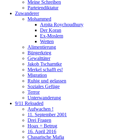
Meine Schreiben
Parteiendiktatur
Zuwanderer
Mohammed
Arpita Roychoudhury
Der Koran
Ex-Moslem
Wetten
Alimentierung
Bürgerkrieg
Gewalttäter
Jakob Tscharntke
Merkel schafft es!
Migration
Ruhig und gelassen
Soziales Gefüge
Terror
Unterwanderung
9/11 Reloaded
Aufwachen !
11. September 2001
Drei Fragen
Hoax = Betrug
16. April 2016
Chasarische Mafia