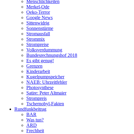
Menschlichkeiten
Merkel-Ode
Oeko-Terror
Google News
Sittenwidrig
Sonnenstürme
Stromausfall
Strommix
Strompreise
Volksverdummung
Bundesrechnungshof 2018
Es gibt genug!
Grenzen
Kinderarbeit
Kugelpumpspeicher
NAEB: Uhrzeitfehler
Photosynthese
Satire: Peter Altmaier
Strompreis
Tschernobyl-Fakten
Rundfunkbeitrag
BAR
Was tun?
ARD
Frechheit