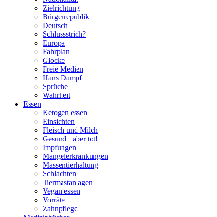
Zielrichtung
Bürgerrepublik
Deutsch
Schlussstrich?
Europa
Fahrplan
Glocke
Freie Medien
Hans Dampf
Sprüche
Wahrheit
Essen
Ketogen essen
Einsichten
Fleisch und Milch
Gesund - aber tot!
Impfungen
Mangelerkrankungen
Massentierhaltung
Schlachten
Tiermastanlagen
Vegan essen
Vorräte
Zahnpflege