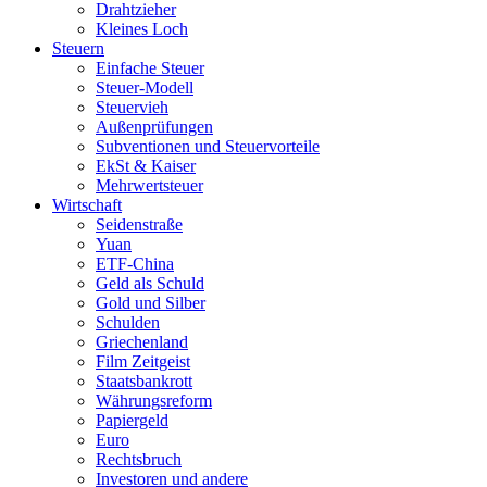
Drahtzieher
Kleines Loch
Steuern
Einfache Steuer
Steuer-Modell
Steuervieh
Außenprüfungen
Subventionen und Steuervorteile
EkSt & Kaiser
Mehrwertsteuer
Wirtschaft
Seidenstraße
Yuan
ETF-China
Geld als Schuld
Gold und Silber
Schulden
Griechenland
Film Zeitgeist
Staatsbankrott
Währungsreform
Papiergeld
Euro
Rechtsbruch
Investoren und andere