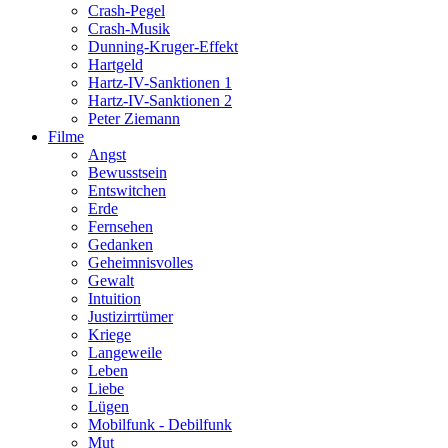
Crash-Pegel
Crash-Musik
Dunning-Kruger-Effekt
Hartgeld
Hartz-IV-Sanktionen 1
Hartz-IV-Sanktionen 2
Peter Ziemann
Filme
Angst
Bewusstsein
Entswitchen
Erde
Fernsehen
Gedanken
Geheimnisvolles
Gewalt
Intuition
Justizirrtümer
Kriege
Langeweile
Leben
Liebe
Lügen
Mobilfunk - Debilfunk
Mut