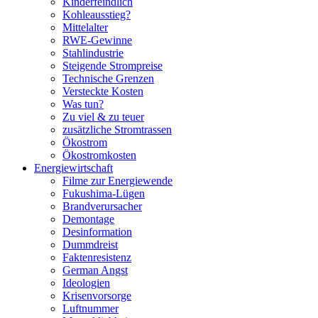
Kinderfeindlich
Kohleausstieg?
Mittelalter
RWE-Gewinne
Stahlindustrie
Steigende Strompreise
Technische Grenzen
Versteckte Kosten
Was tun?
Zu viel & zu teuer
zusätzliche Stromtrassen
Ökostrom
Ökostromkosten
Energiewirtschaft
Filme zur Energiewende
Fukushima-Lügen
Brandverursacher
Demontage
Desinformation
Dummdreist
Faktenresistenz
German Angst
Ideologien
Krisenvorsorge
Luftnummer