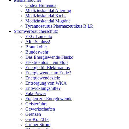
Medizinbücher
Codex Humanus
Medizinskandal Alterung
Medizinskandal Krebs
Medizinskandal Migräne
Tyrannosaurus Pharmazeutikus R.I.P.
Stromverbraucherschutz
EEG-Lamento
Afd: Schluss!
Braunkohle
Bundeswehr
Das Energiewende-Fiasko
Elektroautos – ein Flop
Energie für Elektroautos
Energiewende am Ende?
Energiewendeziele
Entsorgung von WKA
Entwicklungshilfe?
FakePower
Fragen zur Energiewende
Geisterfahrt
Gewerkschaften
Grenzen
GroKo 2018
Grüner Strom