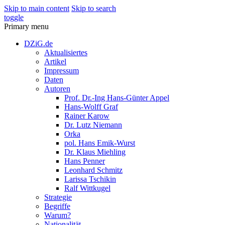
Skip to main content
Skip to search
toggle
Primary menu
DZiG.de
Aktualisiertes
Artikel
Impressum
Daten
Autoren
Prof. Dr.-Ing Hans-Günter Appel
Hans-Wolff Graf
Rainer Karow
Dr. Lutz Niemann
Orka
pol. Hans Emik-Wurst
Dr. Klaus Miehling
Hans Penner
Leonhard Schmitz
Larissa Tschikin
Ralf Wittkugel
Strategie
Begriffe
Warum?
Nationalität