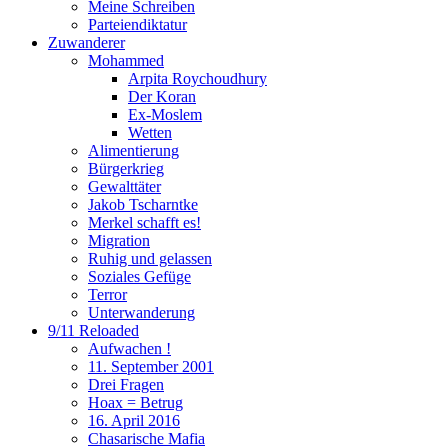
Meine Schreiben
Parteiendiktatur
Zuwanderer
Mohammed
Arpita Roychoudhury
Der Koran
Ex-Moslem
Wetten
Alimentierung
Bürgerkrieg
Gewalttäter
Jakob Tscharntke
Merkel schafft es!
Migration
Ruhig und gelassen
Soziales Gefüge
Terror
Unterwanderung
9/11 Reloaded
Aufwachen !
11. September 2001
Drei Fragen
Hoax = Betrug
16. April 2016
Chasarische Mafia