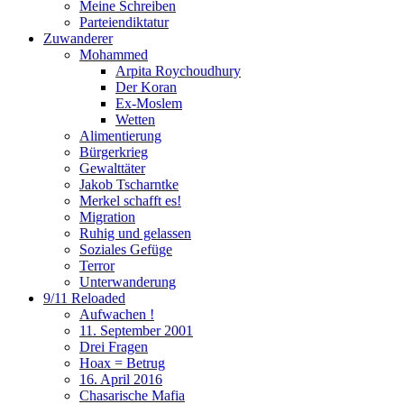
Meine Schreiben
Parteiendiktatur
Zuwanderer
Mohammed
Arpita Roychoudhury
Der Koran
Ex-Moslem
Wetten
Alimentierung
Bürgerkrieg
Gewalttäter
Jakob Tscharntke
Merkel schafft es!
Migration
Ruhig und gelassen
Soziales Gefüge
Terror
Unterwanderung
9/11 Reloaded
Aufwachen !
11. September 2001
Drei Fragen
Hoax = Betrug
16. April 2016
Chasarische Mafia