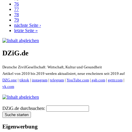
76
77
78
79
nächste Seite ›
letzte Seite »
DZiG.de
Deutsche ZivilGesellschaft: Wirtschaft, Kultur und Gesundheit
Artikel von 2010 bis 2019 werden aktualisiert, neue erscheinen seit 2019 auf
DZG.one
|
tiktok
|
instagram
|
telegram
|
YouTube.com
|
gab.com
|
gettr.com
|
vk.com
DZiG.de durchsuchen:
Eigenwerbung