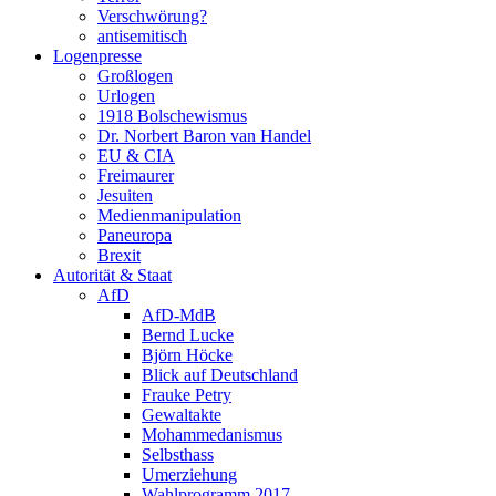
Verschwörung?
antisemitisch
Logenpresse
Großlogen
Urlogen
1918 Bolschewismus
Dr. Norbert Baron van Handel
EU & CIA
Freimaurer
Jesuiten
Medienmanipulation
Paneuropa
Brexit
Autorität & Staat
AfD
AfD-MdB
Bernd Lucke
Björn Höcke
Blick auf Deutschland
Frauke Petry
Gewaltakte
Mohammedanismus
Selbsthass
Umerziehung
Wahlprogramm 2017