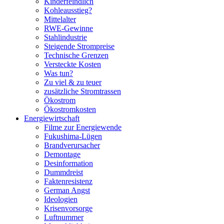
Kinderfeindlich
Kohleausstieg?
Mittelalter
RWE-Gewinne
Stahlindustrie
Steigende Strompreise
Technische Grenzen
Versteckte Kosten
Was tun?
Zu viel & zu teuer
zusätzliche Stromtrassen
Ökostrom
Ökostromkosten
Energiewirtschaft
Filme zur Energiewende
Fukushima-Lügen
Brandverursacher
Demontage
Desinformation
Dummdreist
Faktenresistenz
German Angst
Ideologien
Krisenvorsorge
Luftnummer