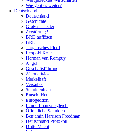
Wertgedecktes Wirtschaften
Wie geht es weiter?
Deutschland
Deutschland
Geschichte
Großes Theater
Zerstörung?
BRD auflösen
BRD
Trojanisches Pferd
Leopold Kohr
Herman van Rompuy
Angst
Geschäftsführung
Alternativlos
Merkelhaft
Versailles
Schuldenblase
Entschulden
Eurogeddon
Länderfinanzausgleich
Öffentliche Schulden
Benjamin Harrison Freedman
Deutschland-Protokoll
Dritte Macht