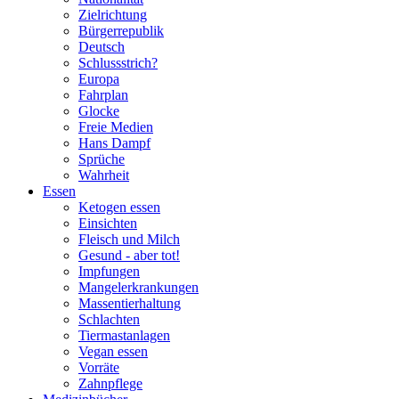
Zielrichtung
Bürgerrepublik
Deutsch
Schlussstrich?
Europa
Fahrplan
Glocke
Freie Medien
Hans Dampf
Sprüche
Wahrheit
Essen
Ketogen essen
Einsichten
Fleisch und Milch
Gesund - aber tot!
Impfungen
Mangelerkrankungen
Massentierhaltung
Schlachten
Tiermastanlagen
Vegan essen
Vorräte
Zahnpflege