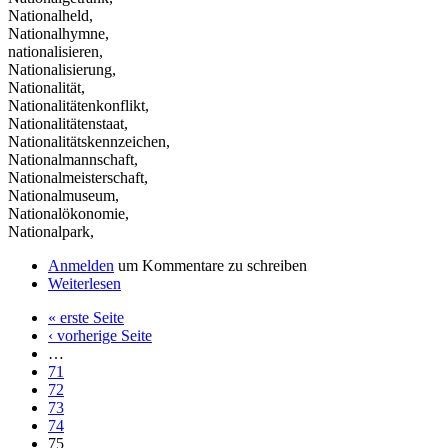
Nationalheld,
Nationalhymne,
nationalisieren,
Nationalisierung,
Nationalität,
Nationalitätenkonflikt,
Nationalitätenstaat,
Nationalitätskennzeichen,
Nationalmannschaft,
Nationalmeisterschaft,
Nationalmuseum,
Nationalökonomie,
Nationalpark,
Anmelden
um Kommentare zu schreiben
Weiterlesen
« erste Seite
‹ vorherige Seite
…
71
72
73
74
75