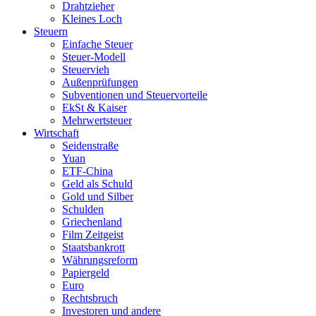
Drahtzieher
Kleines Loch
Steuern
Einfache Steuer
Steuer-Modell
Steuervieh
Außenprüfungen
Subventionen und Steuervorteile
EkSt & Kaiser
Mehrwertsteuer
Wirtschaft
Seidenstraße
Yuan
ETF-China
Geld als Schuld
Gold und Silber
Schulden
Griechenland
Film Zeitgeist
Staatsbankrott
Währungsreform
Papiergeld
Euro
Rechtsbruch
Investoren und andere