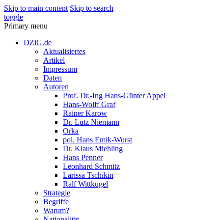
Skip to main content
Skip to search
toggle
Primary menu
DZiG.de
Aktualisiertes
Artikel
Impressum
Daten
Autoren
Prof. Dr.-Ing Hans-Günter Appel
Hans-Wolff Graf
Rainer Karow
Dr. Lutz Niemann
Orka
pol. Hans Emik-Wurst
Dr. Klaus Miehling
Hans Penner
Leonhard Schmitz
Larissa Tschikin
Ralf Wittkugel
Strategie
Begriffe
Warum?
Nationalität