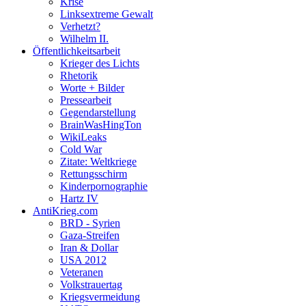
Krise
Linksextreme Gewalt
Verhetzt?
Wilhelm II.
Öffentlichkeitsarbeit
Krieger des Lichts
Rhetorik
Worte + Bilder
Pressearbeit
Gegendarstellung
BrainWasHingTon
WikiLeaks
Cold War
Zitate: Weltkriege
Rettungsschirm
Kinderpornographie
Hartz IV
AntiKrieg.com
BRD - Syrien
Gaza-Streifen
Iran & Dollar
USA 2012
Veteranen
Volkstrauertag
Kriegsvermeidung