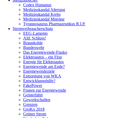
Medizinbücher
Codex Humanus
Medizinskandal Alterung
Medizinskandal Krebs
Medizinskandal Migräne
Tyrannosaurus Pharmazeutikus R.I.P.
Stromverbraucherschutz
EEG-Lamento
Afd: Schluss!
Braunkohle
Bundeswehr
Das Energiewende-Fiasko
Elektroautos – ein Flop
Energie für Elektroautos
Energiewende am Ende?
Energiewendeziele
Entsorgung von WKA
Entwicklungshilfe?
FakePower
Fragen zur Energiewende
Geisterfahrt
Gewerkschaften
Grenzen
GroKo 2018
Grüner Strom