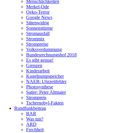
Menschlichkeiten
Merkel-Ode
Oeko-Terror
Google News
Sittenwidrig
Sonnenstürme
Stromausfall
Strommix
Strompreise
Volksverdummung
Bundesrechnungshof 2018
Es gibt genug!
Grenzen
Kinderarbeit
Kugelpumpspeicher
NAEB: Uhrzeitfehler
Photosynthese
Satire: Peter Altmaier
Strompreis
Tschernobyl-Fakten
Rundfunkbeitrag
BAR
Was tun?
ARD
Frechheit