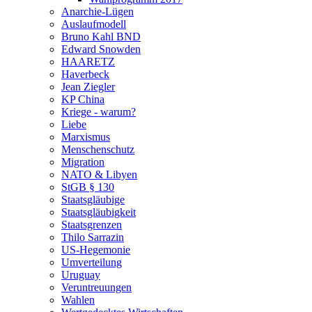
Anarchie-Lügen
Auslaufmodell
Bruno Kahl BND
Edward Snowden
HAARETZ
Haverbeck
Jean Ziegler
KP China
Kriege - warum?
Liebe
Marxismus
Menschenschutz
Migration
NATO & Libyen
StGB § 130
Staatsgläubige
Staatsgläubigkeit
Staatsgrenzen
Thilo Sarrazin
US-Hegemonie
Umverteilung
Uruguay
Veruntreuungen
Wahlen