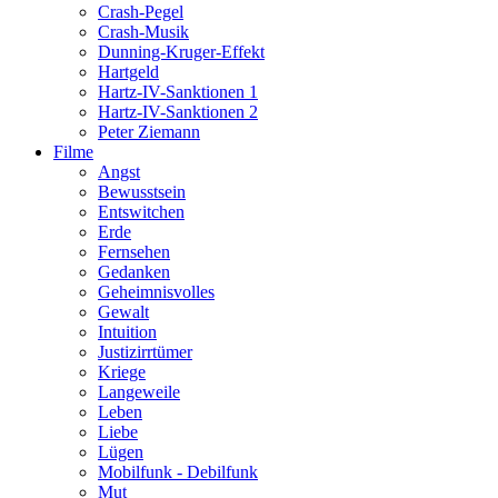
Crash-Pegel
Crash-Musik
Dunning-Kruger-Effekt
Hartgeld
Hartz-IV-Sanktionen 1
Hartz-IV-Sanktionen 2
Peter Ziemann
Filme
Angst
Bewusstsein
Entswitchen
Erde
Fernsehen
Gedanken
Geheimnisvolles
Gewalt
Intuition
Justizirrtümer
Kriege
Langeweile
Leben
Liebe
Lügen
Mobilfunk - Debilfunk
Mut