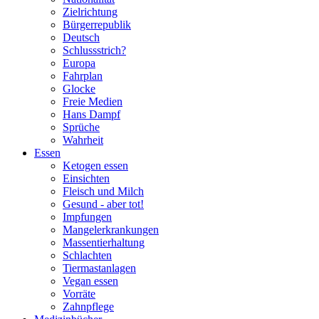
Zielrichtung
Bürgerrepublik
Deutsch
Schlussstrich?
Europa
Fahrplan
Glocke
Freie Medien
Hans Dampf
Sprüche
Wahrheit
Essen
Ketogen essen
Einsichten
Fleisch und Milch
Gesund - aber tot!
Impfungen
Mangelerkrankungen
Massentierhaltung
Schlachten
Tiermastanlagen
Vegan essen
Vorräte
Zahnpflege