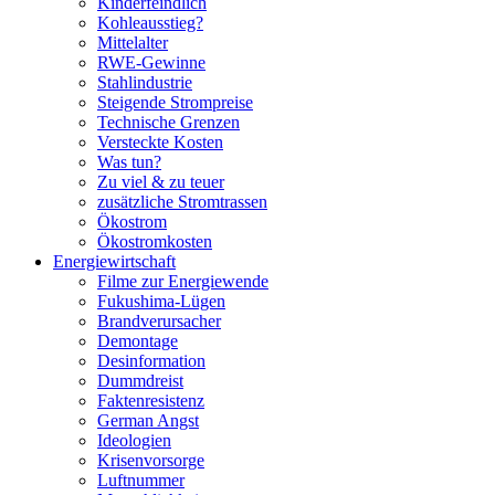
Kinderfeindlich
Kohleausstieg?
Mittelalter
RWE-Gewinne
Stahlindustrie
Steigende Strompreise
Technische Grenzen
Versteckte Kosten
Was tun?
Zu viel & zu teuer
zusätzliche Stromtrassen
Ökostrom
Ökostromkosten
Energiewirtschaft
Filme zur Energiewende
Fukushima-Lügen
Brandverursacher
Demontage
Desinformation
Dummdreist
Faktenresistenz
German Angst
Ideologien
Krisenvorsorge
Luftnummer