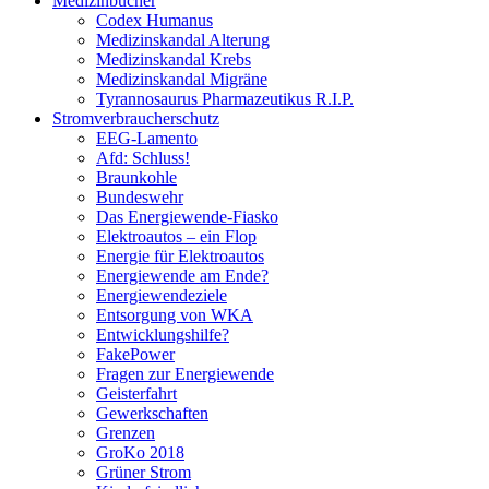
Medizinbücher
Codex Humanus
Medizinskandal Alterung
Medizinskandal Krebs
Medizinskandal Migräne
Tyrannosaurus Pharmazeutikus R.I.P.
Stromverbraucherschutz
EEG-Lamento
Afd: Schluss!
Braunkohle
Bundeswehr
Das Energiewende-Fiasko
Elektroautos – ein Flop
Energie für Elektroautos
Energiewende am Ende?
Energiewendeziele
Entsorgung von WKA
Entwicklungshilfe?
FakePower
Fragen zur Energiewende
Geisterfahrt
Gewerkschaften
Grenzen
GroKo 2018
Grüner Strom