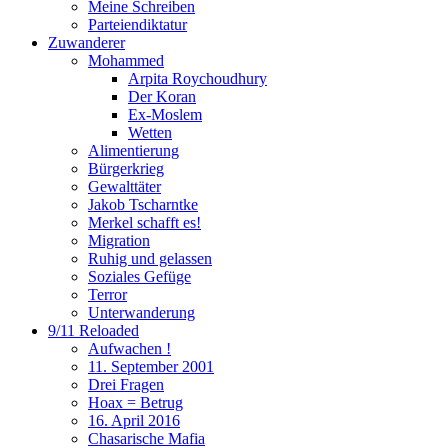
Meine Schreiben
Parteiendiktatur
Zuwanderer
Mohammed
Arpita Roychoudhury
Der Koran
Ex-Moslem
Wetten
Alimentierung
Bürgerkrieg
Gewalttäter
Jakob Tscharntke
Merkel schafft es!
Migration
Ruhig und gelassen
Soziales Gefüge
Terror
Unterwanderung
9/11 Reloaded
Aufwachen !
11. September 2001
Drei Fragen
Hoax = Betrug
16. April 2016
Chasarische Mafia