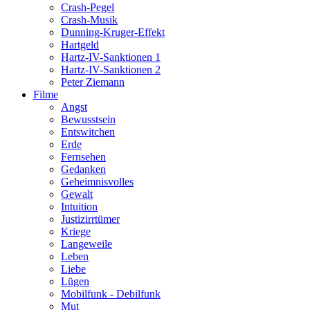
Crash-Pegel
Crash-Musik
Dunning-Kruger-Effekt
Hartgeld
Hartz-IV-Sanktionen 1
Hartz-IV-Sanktionen 2
Peter Ziemann
Filme
Angst
Bewusstsein
Entswitchen
Erde
Fernsehen
Gedanken
Geheimnisvolles
Gewalt
Intuition
Justizirrtümer
Kriege
Langeweile
Leben
Liebe
Lügen
Mobilfunk - Debilfunk
Mut