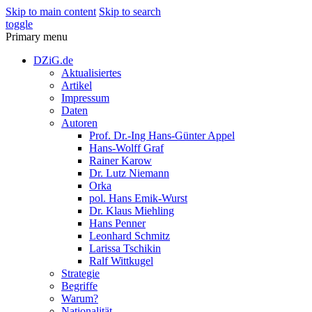
Skip to main content
Skip to search
toggle
Primary menu
DZiG.de
Aktualisiertes
Artikel
Impressum
Daten
Autoren
Prof. Dr.-Ing Hans-Günter Appel
Hans-Wolff Graf
Rainer Karow
Dr. Lutz Niemann
Orka
pol. Hans Emik-Wurst
Dr. Klaus Miehling
Hans Penner
Leonhard Schmitz
Larissa Tschikin
Ralf Wittkugel
Strategie
Begriffe
Warum?
Nationalität