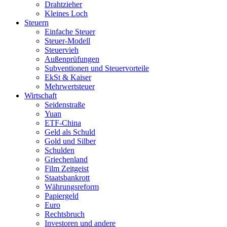
Drahtzieher
Kleines Loch
Steuern
Einfache Steuer
Steuer-Modell
Steuervieh
Außenprüfungen
Subventionen und Steuervorteile
EkSt & Kaiser
Mehrwertsteuer
Wirtschaft
Seidenstraße
Yuan
ETF-China
Geld als Schuld
Gold und Silber
Schulden
Griechenland
Film Zeitgeist
Staatsbankrott
Währungsreform
Papiergeld
Euro
Rechtsbruch
Investoren und andere