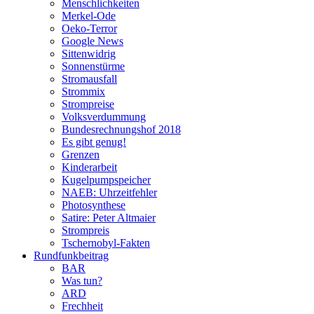
Menschlichkeiten
Merkel-Ode
Oeko-Terror
Google News
Sittenwidrig
Sonnenstürme
Stromausfall
Strommix
Strompreise
Volksverdummung
Bundesrechnungshof 2018
Es gibt genug!
Grenzen
Kinderarbeit
Kugelpumpspeicher
NAEB: Uhrzeitfehler
Photosynthese
Satire: Peter Altmaier
Strompreis
Tschernobyl-Fakten
Rundfunkbeitrag
BAR
Was tun?
ARD
Frechheit