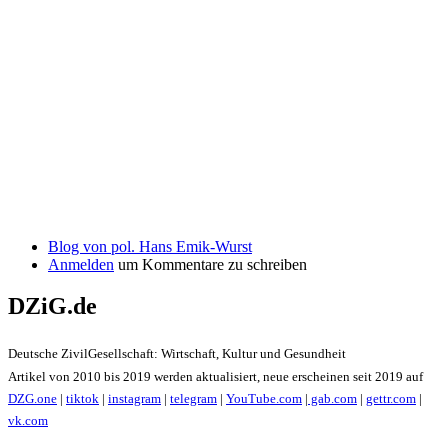
Blog von pol. Hans Emik-Wurst
Anmelden
um Kommentare zu schreiben
DZiG.de
Deutsche ZivilGesellschaft: Wirtschaft, Kultur und Gesundheit
Artikel von 2010 bis 2019 werden aktualisiert, neue erscheinen seit 2019 auf
DZG.one
|
tiktok
|
instagram
|
telegram
|
YouTube.com
|
gab.com
|
gettr.com
|
vk.com