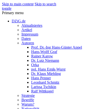
Skip to main content
Skip to search
toggle
Primary menu
DZiG.de
Aktualisiertes
Artikel
Impressum
Daten
Autoren
Prof. Dr.-Ing Hans-Günter Appel
Hans-Wolff Graf
Rainer Karow
Dr. Lutz Niemann
Orka
pol. Hans Emik-Wurst
Dr. Klaus Miehling
Hans Penner
Leonhard Schmitz
Larissa Tschikin
Ralf Wittkugel
Strategie
Begriffe
Warum?
Nationalität