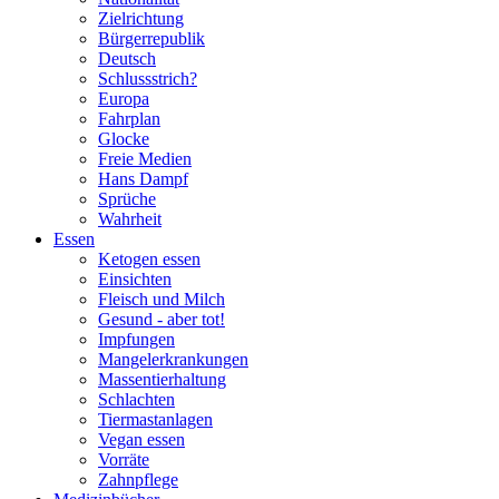
Zielrichtung
Bürgerrepublik
Deutsch
Schlussstrich?
Europa
Fahrplan
Glocke
Freie Medien
Hans Dampf
Sprüche
Wahrheit
Essen
Ketogen essen
Einsichten
Fleisch und Milch
Gesund - aber tot!
Impfungen
Mangelerkrankungen
Massentierhaltung
Schlachten
Tiermastanlagen
Vegan essen
Vorräte
Zahnpflege