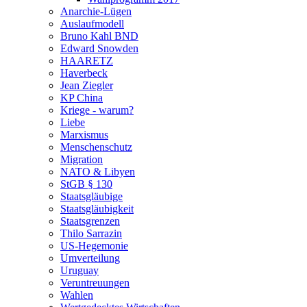
Anarchie-Lügen
Auslaufmodell
Bruno Kahl BND
Edward Snowden
HAARETZ
Haverbeck
Jean Ziegler
KP China
Kriege - warum?
Liebe
Marxismus
Menschenschutz
Migration
NATO & Libyen
StGB § 130
Staatsgläubige
Staatsgläubigkeit
Staatsgrenzen
Thilo Sarrazin
US-Hegemonie
Umverteilung
Uruguay
Veruntreuungen
Wahlen