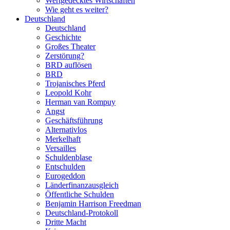
Wertgedecktes Wirtschaften
Wie geht es weiter?
Deutschland
Deutschland
Geschichte
Großes Theater
Zerstörung?
BRD auflösen
BRD
Trojanisches Pferd
Leopold Kohr
Herman van Rompuy
Angst
Geschäftsführung
Alternativlos
Merkelhaft
Versailles
Schuldenblase
Entschulden
Eurogeddon
Länderfinanzausgleich
Öffentliche Schulden
Benjamin Harrison Freedman
Deutschland-Protokoll
Dritte Macht