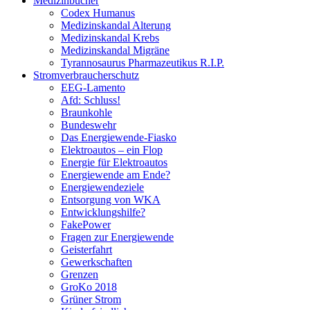
Medizinbücher
Codex Humanus
Medizinskandal Alterung
Medizinskandal Krebs
Medizinskandal Migräne
Tyrannosaurus Pharmazeutikus R.I.P.
Stromverbraucherschutz
EEG-Lamento
Afd: Schluss!
Braunkohle
Bundeswehr
Das Energiewende-Fiasko
Elektroautos – ein Flop
Energie für Elektroautos
Energiewende am Ende?
Energiewendeziele
Entsorgung von WKA
Entwicklungshilfe?
FakePower
Fragen zur Energiewende
Geisterfahrt
Gewerkschaften
Grenzen
GroKo 2018
Grüner Strom