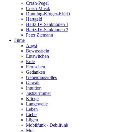
Crash-Pegel
Crash-Musik
Dunning-Kruger-Effekt
Hartgeld
Hartz-IV-Sanktionen 1
Hartz-IV-Sanktionen 2
Peter Ziemann
Filme
Angst
Bewusstsein
Entswitchen
Erde
Fernsehen
Gedanken
Geheimnisvolles
Gewalt
Intuition
Justizirrtümer
Kriege
Langeweile
Leben
Liebe
Lügen
Mobilfunk - Debilfunk
Mut