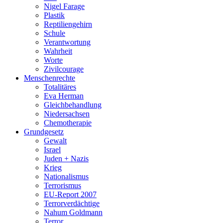
Nigel Farage
Plastik
Reptiliengehirn
Schule
Verantwortung
Wahrheit
Worte
Zivilcourage
Menschenrechte
Totalitäres
Eva Herman
Gleichbehandlung
Niedersachsen
Chemotherapie
Grundgesetz
Gewalt
Israel
Juden + Nazis
Krieg
Nationalismus
Terrorismus
EU-Report 2007
Terrorverdächtige
Nahum Goldmann
Terror