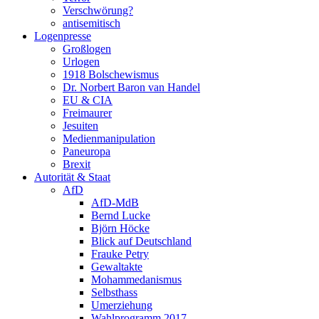
Verschwörung?
antisemitisch
Logenpresse
Großlogen
Urlogen
1918 Bolschewismus
Dr. Norbert Baron van Handel
EU & CIA
Freimaurer
Jesuiten
Medienmanipulation
Paneuropa
Brexit
Autorität & Staat
AfD
AfD-MdB
Bernd Lucke
Björn Höcke
Blick auf Deutschland
Frauke Petry
Gewaltakte
Mohammedanismus
Selbsthass
Umerziehung
Wahlprogramm 2017