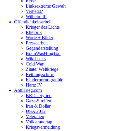
Krise
Linksextreme Gewalt
Verhetzt?
Wilhelm II.
Öffentlichkeitsarbeit
Krieger des Lichts
Rhetorik
Worte + Bilder
Pressearbeit
Gegendarstellung
BrainWasHingTon
WikiLeaks
Cold War
Zitate: Weltkriege
Rettungsschirm
Kinderpornographie
Hartz IV
AntiKrieg.com
BRD - Syrien
Gaza-Streifen
Iran & Dollar
USA 2012
Veteranen
Volkstrauertag
Kriegsvermeidung