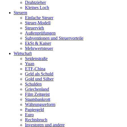
Drahtzieher
Kleines Loch
Steuern
Einfache Steuer
Steuer-Modell
Steuervieh
Außenprüfungen
Subventionen und Steuervorteile
EkSt & Kaiser
Mehrwertsteuer
Wirtschaft
Seidenstraße
Yuan
ETF-China
Geld als Schuld
Gold und Silber
Schulden
Griechenland
Film Zeitgeist
Staatsbankrott
Währungsreform
Papiergeld
Euro
Rechtsbruch
Investoren und andere