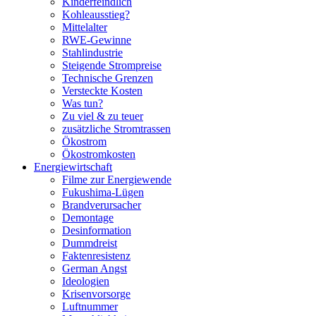
Kinderfeindlich
Kohleausstieg?
Mittelalter
RWE-Gewinne
Stahlindustrie
Steigende Strompreise
Technische Grenzen
Versteckte Kosten
Was tun?
Zu viel & zu teuer
zusätzliche Stromtrassen
Ökostrom
Ökostromkosten
Energiewirtschaft
Filme zur Energiewende
Fukushima-Lügen
Brandverursacher
Demontage
Desinformation
Dummdreist
Faktenresistenz
German Angst
Ideologien
Krisenvorsorge
Luftnummer