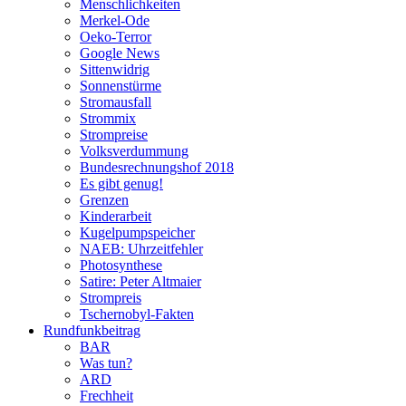
Menschlichkeiten
Merkel-Ode
Oeko-Terror
Google News
Sittenwidrig
Sonnenstürme
Stromausfall
Strommix
Strompreise
Volksverdummung
Bundesrechnungshof 2018
Es gibt genug!
Grenzen
Kinderarbeit
Kugelpumpspeicher
NAEB: Uhrzeitfehler
Photosynthese
Satire: Peter Altmaier
Strompreis
Tschernobyl-Fakten
Rundfunkbeitrag
BAR
Was tun?
ARD
Frechheit