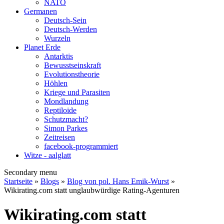
NATO
Germanen
Deutsch-Sein
Deutsch-Werden
Wurzeln
Planet Erde
Antarktis
Bewusstseinskraft
Evolutionstheorie
Höhlen
Kriege und Parasiten
Mondlandung
Reptiloide
Schutzmacht?
Simon Parkes
Zeitreisen
facebook-programmiert
Witze - aalglatt
Secondary menu
Startseite
»
Blogs
»
Blog von pol. Hans Emik-Wurst
»
Wikirating.com statt unglaubwürdige Rating-Agenturen
Wikirating.com statt