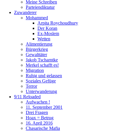
Meine Schreiben
Parteiendiktatur
Zuwanderer
Mohammed
Arpita Roychoudhury
Der Koran
Ex-Moslem
Wetten
Alimentierung
Bürgerkrieg
Gewalttäter
Jakob Tscharntke
Merkel schafft es!
Migration
Ruhig und gelassen
Soziales Gefüge
Terror
Unterwanderung
9/11 Reloaded
Aufwachen !
11. September 2001
Drei Fragen
Hoax = Betrug
16. April 2016
Chasarische Mafia