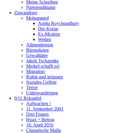
Meine Schreiben
Parteiendiktatur
Zuwanderer
Mohammed
Arpita Roychoudhury
Der Koran
Ex-Moslem
Wetten
Alimentierung
Bürgerkrieg
Gewalttäter
Jakob Tscharntke
Merkel schafft es!
Migration
Ruhig und gelassen
Soziales Gefüge
Terror
Unterwanderung
9/11 Reloaded
Aufwachen !
11. September 2001
Drei Fragen
Hoax = Betrug
16. April 2016
Chasarische Mafia