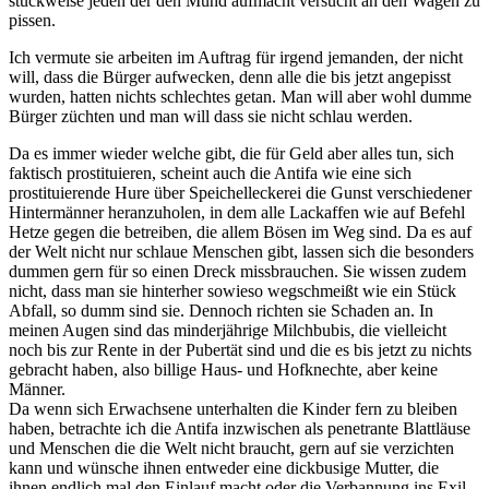
stückweise jeden der den Mund aufmacht versucht an den Wagen zu
pissen.
Ich vermute sie arbeiten im Auftrag für irgend jemanden, der nicht
will, dass die Bürger aufwecken, denn alle die bis jetzt angepisst
wurden, hatten nichts schlechtes getan. Man will aber wohl dumme
Bürger züchten und man will dass sie nicht schlau werden.
Da es immer wieder welche gibt, die für Geld aber alles tun, sich
faktisch prostituieren, scheint auch die Antifa wie eine sich
prostituierende Hure über Speichelleckerei die Gunst verschiedener
Hintermänner heranzuholen, in dem alle Lackaffen wie auf Befehl
Hetze gegen die betreiben, die allem Bösen im Weg sind. Da es auf
der Welt nicht nur schlaue Menschen gibt, lassen sich die besonders
dummen gern für so einen Dreck missbrauchen. Sie wissen zudem
nicht, dass man sie hinterher sowieso wegschmeißt wie ein Stück
Abfall, so dumm sind sie. Dennoch richten sie Schaden an. In
meinen Augen sind das minderjährige Milchbubis, die vielleicht
noch bis zur Rente in der Pubertät sind und die es bis jetzt zu nichts
gebracht haben, also billige Haus- und Hofknechte, aber keine
Männer.
Da wenn sich Erwachsene unterhalten die Kinder fern zu bleiben
haben, betrachte ich die Antifa inzwischen als penetrante Blattläuse
und Menschen die die Welt nicht braucht, gern auf sie verzichten
kann und wünsche ihnen entweder eine dickbusige Mutter, die
ihnen endlich mal den Einlauf macht oder die Verbannung ins Exil.