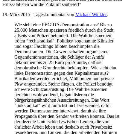
Hilfssalafisten wär die Zukunft sauberer!"
19. März 2015 | Tageskommentar von
Michael Winkler
:
Wie sieht eine PEGIDA-Demonstration aus? Bis zu
25.000 Menschen spazieren friedlich durch die Stadt,
allseits von Polizei behindert. Die Wahrheitsmedien
tröten "rechtsradikal", Politiker, sogenannte Künstler
und sogar Faschings-Idioten beschimpfen die
Demonstranten. Die Gewerkschaften organisieren
Gegendemonstrationen, die Schläger der Antifa
bekommen bis zu 25 Euro pro Stunde, daß sie
demokratische Grundrechte bekämpfen. Wie sieht eine
linke Demonstration gegen den Kapitalismus aus?
Barrikaden werden errichtet, Mülltonnen und private
Pkw angezündet, Steine fliegen, die Polizei benötigt
schwere Schutzausrüstung. Die Wahrheitsmedien
berichten wohlwollend, bagatellisieren die
bürgerkriegsähnlichen Ausschreitungen. Das Wort
"linksradikal" wird tunlichst nicht verwendet, dafür
werden Demonstranten interviewt, damit sie ihre
Propaganda über den Sender verbreiten können. Das ist
der dezente Unterschied zwischen Leuten, die von
ehrlicher Arbeit leben und deshalb auch Privatbesitz
respektieren, und Linken, die den arbeitenden Bürgern