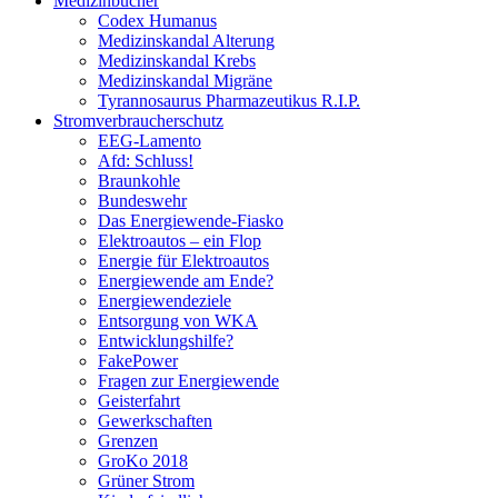
Medizinbücher
Codex Humanus
Medizinskandal Alterung
Medizinskandal Krebs
Medizinskandal Migräne
Tyrannosaurus Pharmazeutikus R.I.P.
Stromverbraucherschutz
EEG-Lamento
Afd: Schluss!
Braunkohle
Bundeswehr
Das Energiewende-Fiasko
Elektroautos – ein Flop
Energie für Elektroautos
Energiewende am Ende?
Energiewendeziele
Entsorgung von WKA
Entwicklungshilfe?
FakePower
Fragen zur Energiewende
Geisterfahrt
Gewerkschaften
Grenzen
GroKo 2018
Grüner Strom