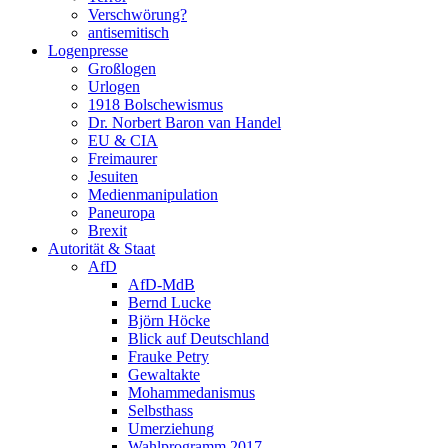
Verschwörung?
antisemitisch
Logenpresse
Großlogen
Urlogen
1918 Bolschewismus
Dr. Norbert Baron van Handel
EU & CIA
Freimaurer
Jesuiten
Medienmanipulation
Paneuropa
Brexit
Autorität & Staat
AfD
AfD-MdB
Bernd Lucke
Björn Höcke
Blick auf Deutschland
Frauke Petry
Gewaltakte
Mohammedanismus
Selbsthass
Umerziehung
Wahlprogramm 2017