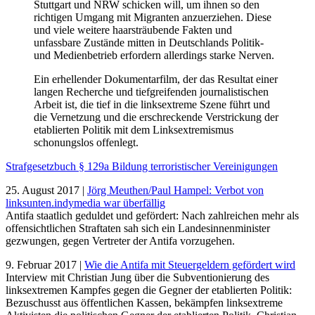
Stuttgart und NRW schicken will, um ihnen so den
richtigen Umgang mit Migranten anzuerziehen. Diese
und viele weitere haarsträubende Fakten und
unfassbare Zustände mitten in Deutschlands Politik-
und Medienbetrieb erfordern allerdings starke Nerven.
Ein erhellender Dokumentarfilm, der das Resultat einer
langen Recherche und tiefgreifenden journalistischen
Arbeit ist, die tief in die linksextreme Szene führt und
die Vernetzung und die erschreckende Verstrickung der
etablierten Politik mit dem Linksextremismus
schonungslos offenlegt.
Strafgesetzbuch § 129a Bildung terroristischer Vereinigungen
25. August 2017 |
Jörg Meuthen/Paul Hampel: Verbot von
linksunten.indymedia war überfällig
Antifa staatlich geduldet und gefördert: Nach zahlreichen mehr als
offensichtlichen Straftaten sah sich ein Landesinnenminister
gezwungen, gegen Vertreter der Antifa vorzugehen.
9. Februar 2017 |
Wie die Antifa mit Steuergeldern gefördert wird
Interview mit Christian Jung über die Subventionierung des
linksextremen Kampfes gegen die Gegner der etablierten Politik:
Bezuschusst aus öffentlichen Kassen, bekämpfen linksextreme