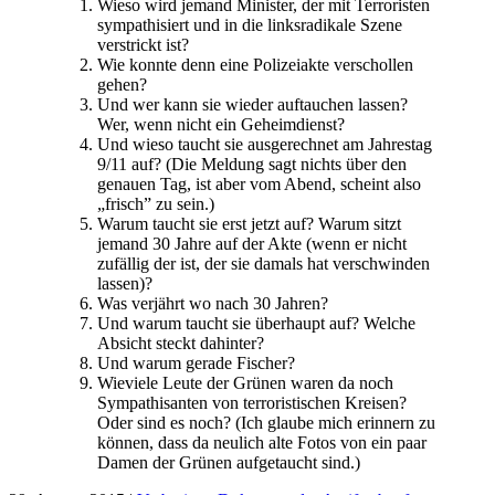
Wieso wird jemand Minister, der mit Terroristen
sympathisiert und in die linksradikale Szene
verstrickt ist?
Wie konnte denn eine Polizeiakte verschollen
gehen?
Und wer kann sie wieder auftauchen lassen?
Wer, wenn nicht ein Geheimdienst?
Und wieso taucht sie ausgerechnet am Jahrestag
9/11 auf? (Die Meldung sagt nichts über den
genauen Tag, ist aber vom Abend, scheint also
„frisch” zu sein.)
Warum taucht sie erst jetzt auf? Warum sitzt
jemand 30 Jahre auf der Akte (wenn er nicht
zufällig der ist, der sie damals hat verschwinden
lassen)?
Was verjährt wo nach 30 Jahren?
Und warum taucht sie überhaupt auf? Welche
Absicht steckt dahinter?
Und warum gerade Fischer?
Wieviele Leute der Grünen waren da noch
Sympathisanten von terroristischen Kreisen?
Oder sind es noch? (Ich glaube mich erinnern zu
können, dass da neulich alte Fotos von ein paar
Damen der Grünen aufgetaucht sind.)