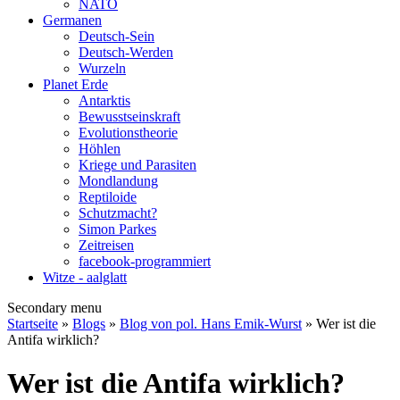
NATO
Germanen
Deutsch-Sein
Deutsch-Werden
Wurzeln
Planet Erde
Antarktis
Bewusstseinskraft
Evolutionstheorie
Höhlen
Kriege und Parasiten
Mondlandung
Reptiloide
Schutzmacht?
Simon Parkes
Zeitreisen
facebook-programmiert
Witze - aalglatt
Secondary menu
Startseite
»
Blogs
»
Blog von pol. Hans Emik-Wurst
» Wer ist die
Antifa wirklich?
Wer ist die Antifa wirklich?