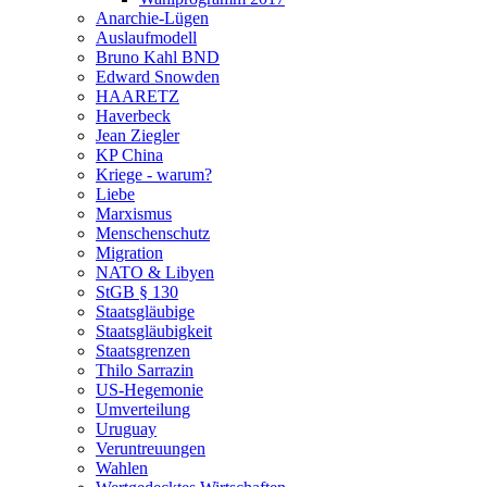
Anarchie-Lügen
Auslaufmodell
Bruno Kahl BND
Edward Snowden
HAARETZ
Haverbeck
Jean Ziegler
KP China
Kriege - warum?
Liebe
Marxismus
Menschenschutz
Migration
NATO & Libyen
StGB § 130
Staatsgläubige
Staatsgläubigkeit
Staatsgrenzen
Thilo Sarrazin
US-Hegemonie
Umverteilung
Uruguay
Veruntreuungen
Wahlen