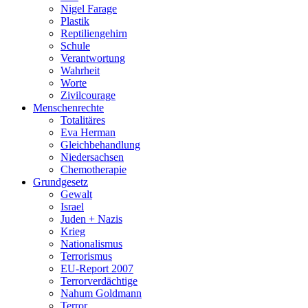
Nigel Farage
Plastik
Reptiliengehirn
Schule
Verantwortung
Wahrheit
Worte
Zivilcourage
Menschenrechte
Totalitäres
Eva Herman
Gleichbehandlung
Niedersachsen
Chemotherapie
Grundgesetz
Gewalt
Israel
Juden + Nazis
Krieg
Nationalismus
Terrorismus
EU-Report 2007
Terrorverdächtige
Nahum Goldmann
Terror