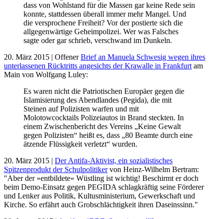
dass von Wohlstand für die Massen gar keine Rede sein
konnte, stattdessen überall immer mehr Mangel. Und
die versprochene Freiheit? Vor der postierte sich die
allgegenwärtige Geheimpolizei. Wer was Falsches
sagte oder gar schrieb, verschwand im Dunkeln.
20. März 2015 | Offener
Brief an Manuela Schwesig wegen ihres
unterlassenen Rücktritts angesichts der Krawalle in Frankfurt
am
Main von Wolfgang Luley:
Es waren nicht die Patriotischen Europäer gegen die
Islamisierung des Abendlandes (Pegida), die mit
Steinen auf Polizisten warfen und mit
Molotowcocktails Polizeiautos in Brand steckten. In
einem Zwischenbericht des Vereins „Keine Gewalt
gegen Polizisten“ heißt es, dass „80 Beamte durch eine
ätzende Flüssigkeit verletzt“ wurden.
20. März 2015 |
Der Antifa-Aktivist, ein sozialistisches
Spitzenprodukt der Schulpolitiker
von Heinz-Wilhelm Bertram:
"Aber der »entbildete« Wüstling ist wichtig! Beschirmt er doch
beim Demo-Einsatz gegen PEGIDA schlagkräftig seine Förderer
und Lenker aus Politik, Kultusministerium, Gewerkschaft und
Kirche. So erfährt auch Grobschlächtigkeit ihren Daseinssinn."