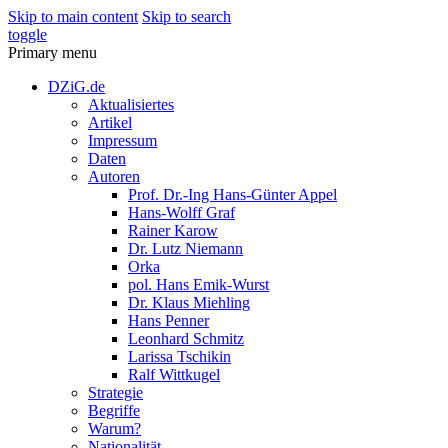
Skip to main content
Skip to search
toggle
Primary menu
DZiG.de
Aktualisiertes
Artikel
Impressum
Daten
Autoren
Prof. Dr.-Ing Hans-Günter Appel
Hans-Wolff Graf
Rainer Karow
Dr. Lutz Niemann
Orka
pol. Hans Emik-Wurst
Dr. Klaus Miehling
Hans Penner
Leonhard Schmitz
Larissa Tschikin
Ralf Wittkugel
Strategie
Begriffe
Warum?
Nationalität