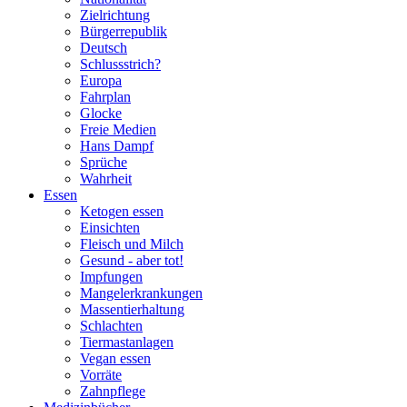
Zielrichtung
Bürgerrepublik
Deutsch
Schlussstrich?
Europa
Fahrplan
Glocke
Freie Medien
Hans Dampf
Sprüche
Wahrheit
Essen
Ketogen essen
Einsichten
Fleisch und Milch
Gesund - aber tot!
Impfungen
Mangelerkrankungen
Massentierhaltung
Schlachten
Tiermastanlagen
Vegan essen
Vorräte
Zahnpflege