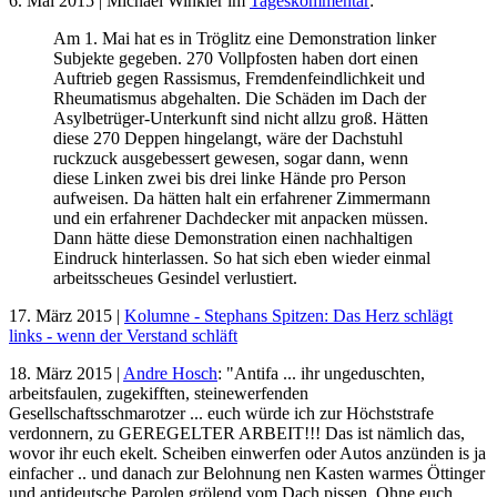
6. Mai 2015 | Michael Winkler im
Tageskommentar
:
Am 1. Mai hat es in Tröglitz eine Demonstration linker
Subjekte gegeben. 270 Vollpfosten haben dort einen
Auftrieb gegen Rassismus, Fremdenfeindlichkeit und
Rheumatismus abgehalten. Die Schäden im Dach der
Asylbetrüger-Unterkunft sind nicht allzu groß. Hätten
diese 270 Deppen hingelangt, wäre der Dachstuhl
ruckzuck ausgebessert gewesen, sogar dann, wenn
diese Linken zwei bis drei linke Hände pro Person
aufweisen. Da hätten halt ein erfahrener Zimmermann
und ein erfahrener Dachdecker mit anpacken müssen.
Dann hätte diese Demonstration einen nachhaltigen
Eindruck hinterlassen. So hat sich eben wieder einmal
arbeitsscheues Gesindel verlustiert.
17. März 2015 |
Kolumne - Stephans Spitzen: Das Herz schlägt
links - wenn der Verstand schläft
18. März 2015 |
Andre Hosch
: "Antifa ... ihr ungeduschten,
arbeitsfaulen, zugekifften, steinewerfenden
Gesellschaftsschmarotzer ... euch würde ich zur Höchststrafe
verdonnern, zu GEREGELTER ARBEIT!!! Das ist nämlich das,
wovor ihr euch ekelt. Scheiben einwerfen oder Autos anzünden is ja
einfacher .. und danach zur Belohnung nen Kasten warmes Öttinger
und antideutsche Parolen grölend vom Dach pissen. Ohne euch