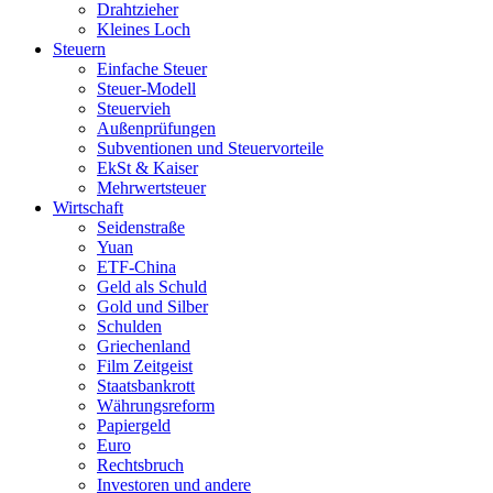
Drahtzieher
Kleines Loch
Steuern
Einfache Steuer
Steuer-Modell
Steuervieh
Außenprüfungen
Subventionen und Steuervorteile
EkSt & Kaiser
Mehrwertsteuer
Wirtschaft
Seidenstraße
Yuan
ETF-China
Geld als Schuld
Gold und Silber
Schulden
Griechenland
Film Zeitgeist
Staatsbankrott
Währungsreform
Papiergeld
Euro
Rechtsbruch
Investoren und andere