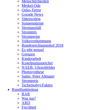
Menschlichkeiten
Merkel-Ode
Oeko-Terror
Google News
Sittenwidrig
Sonnenstürme
Stromausfall
Strommix
Strompreise
Volksverdummung
Bundesrechnungshof 2018
Es gibt genug!
Grenzen
Kinderarbeit
Kugelpumpspeicher
NAEB: Uhrzeitfehler
Photosynthese
Satire: Peter Altmaier
Strompreis
Tschernobyl-Fakten
Rundfunkbeitrag
BAR
Was tun?
ARD
Frechheit