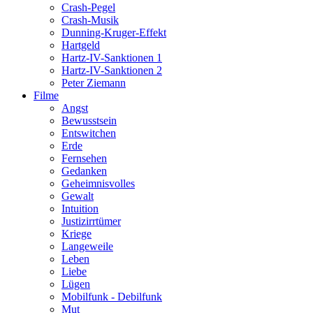
Crash-Pegel
Crash-Musik
Dunning-Kruger-Effekt
Hartgeld
Hartz-IV-Sanktionen 1
Hartz-IV-Sanktionen 2
Peter Ziemann
Filme
Angst
Bewusstsein
Entswitchen
Erde
Fernsehen
Gedanken
Geheimnisvolles
Gewalt
Intuition
Justizirrtümer
Kriege
Langeweile
Leben
Liebe
Lügen
Mobilfunk - Debilfunk
Mut