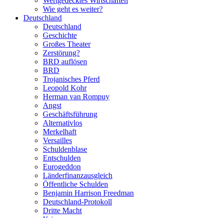
Wertgedecktes Wirtschaften
Wie geht es weiter?
Deutschland
Deutschland
Geschichte
Großes Theater
Zerstörung?
BRD auflösen
BRD
Trojanisches Pferd
Leopold Kohr
Herman van Rompuy
Angst
Geschäftsführung
Alternativlos
Merkelhaft
Versailles
Schuldenblase
Entschulden
Eurogeddon
Länderfinanzausgleich
Öffentliche Schulden
Benjamin Harrison Freedman
Deutschland-Protokoll
Dritte Macht