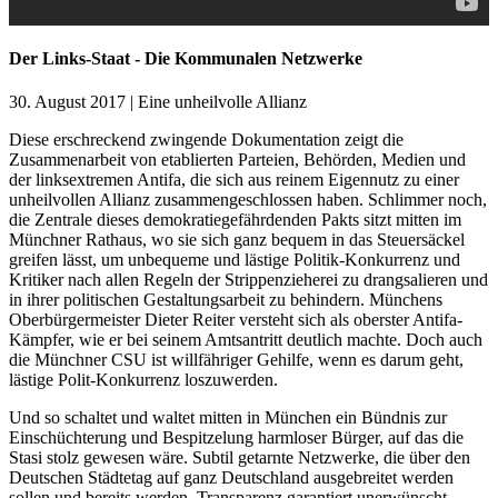
Der Links-Staat - Die Kommunalen Netzwerke
30. August 2017 | Eine unheilvolle Allianz
Diese erschreckend zwingende Dokumentation zeigt die
Zusammenarbeit von etablierten Parteien, Behörden, Medien und
der linksextremen Antifa, die sich aus reinem Eigennutz zu einer
unheilvollen Allianz zusammengeschlossen haben. Schlimmer noch,
die Zentrale dieses demokratiegefährdenden Pakts sitzt mitten im
Münchner Rathaus, wo sie sich ganz bequem in das Steuersäckel
greifen lässt, um unbequeme und lästige Politik-Konkurrenz und
Kritiker nach allen Regeln der Strippenzieherei zu drangsalieren und
in ihrer politischen Gestaltungsarbeit zu behindern. Münchens
Oberbürgermeister Dieter Reiter versteht sich als oberster Antifa-
Kämpfer, wie er bei seinem Amtsantritt deutlich machte. Doch auch
die Münchner CSU ist willfähriger Gehilfe, wenn es darum geht,
lästige Polit-Konkurrenz loszuwerden.
Und so schaltet und waltet mitten in München ein Bündnis zur
Einschüchterung und Bespitzelung harmloser Bürger, auf das die
Stasi stolz gewesen wäre. Subtil getarnte Netzwerke, die über den
Deutschen Städtetag auf ganz Deutschland ausgebreitet werden
sollen und bereits werden. Transparenz garantiert unerwünscht.