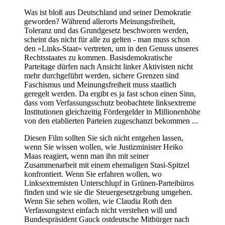
Was ist bloß aus Deutschland und seiner Demokratie
geworden? Während allerorts Meinungsfreiheit,
Toleranz und das Grundgesetz beschworen werden,
scheint das nicht für alle zu gelten - man muss schon
den »Links-Staat« vertreten, um in den Genuss unseres
Rechtsstaates zu kommen. Basisdemokratische
Parteitage dürfen nach Ansicht linker Aktivisten nicht
mehr durchgeführt werden, sichere Grenzen sind
Faschismus und Meinungsfreiheit muss staatlich
geregelt werden. Da ergibt es ja fast schon einen Sinn,
dass vom Verfassungsschutz beobachtete linksextreme
Institutionen gleichzeitig Fördergelder in Millionenhöhe
von den etablierten Parteien zugeschanzt bekommen ...
Diesen Film sollten Sie sich nicht entgehen lassen,
wenn Sie wissen wollen, wie Justizminister Heiko
Maas reagiert, wenn man ihn mit seiner
Zusammenarbeit mit einem ehemaligen Stasi-Spitzel
konfrontiert. Wenn Sie erfahren wollen, wo
Linksextremisten Unterschlupf in Grünen-Parteibüros
finden und wie sie die Steuergesetzgebung umgehen.
Wenn Sie sehen wollen, wie Claudia Roth den
Verfassungstext einfach nicht verstehen will und
Bundespräsident Gauck ostdeutsche Mitbürger nach