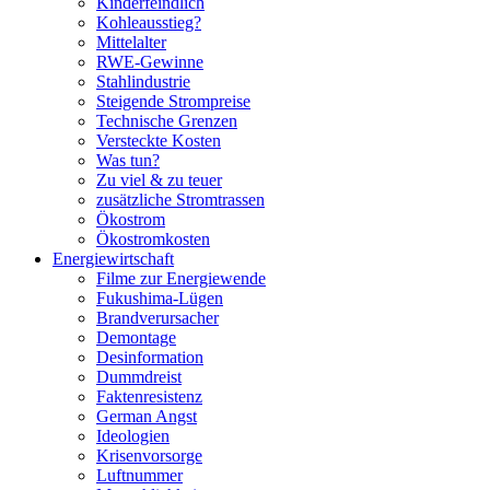
Kinderfeindlich
Kohleausstieg?
Mittelalter
RWE-Gewinne
Stahlindustrie
Steigende Strompreise
Technische Grenzen
Versteckte Kosten
Was tun?
Zu viel & zu teuer
zusätzliche Stromtrassen
Ökostrom
Ökostromkosten
Energiewirtschaft
Filme zur Energiewende
Fukushima-Lügen
Brandverursacher
Demontage
Desinformation
Dummdreist
Faktenresistenz
German Angst
Ideologien
Krisenvorsorge
Luftnummer