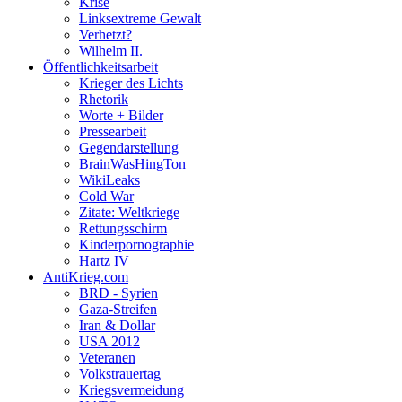
Krise
Linksextreme Gewalt
Verhetzt?
Wilhelm II.
Öffentlichkeitsarbeit
Krieger des Lichts
Rhetorik
Worte + Bilder
Pressearbeit
Gegendarstellung
BrainWasHingTon
WikiLeaks
Cold War
Zitate: Weltkriege
Rettungsschirm
Kinderpornographie
Hartz IV
AntiKrieg.com
BRD - Syrien
Gaza-Streifen
Iran & Dollar
USA 2012
Veteranen
Volkstrauertag
Kriegsvermeidung