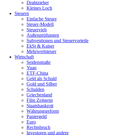
Drahtzieher
Kleines Loch
Steuern
Einfache Steuer
Steuer-Modell
Steuervieh
Außenprüfungen
Subventionen und Steuervorteile
EkSt & Kaiser
Mehrwertsteuer
Wirtschaft
Seidenstraße
Yuan
ETF-China
Geld als Schuld
Gold und Silber
Schulden
Griechenland
Film Zeitgeist
Staatsbankrott
Währungsreform
Papiergeld
Euro
Rechtsbruch
Investoren und andere