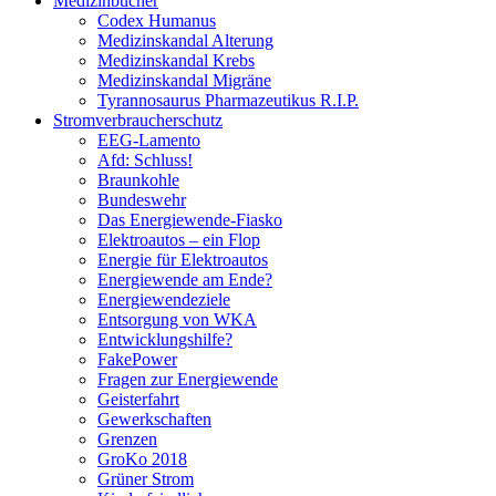
Medizinbücher
Codex Humanus
Medizinskandal Alterung
Medizinskandal Krebs
Medizinskandal Migräne
Tyrannosaurus Pharmazeutikus R.I.P.
Stromverbraucherschutz
EEG-Lamento
Afd: Schluss!
Braunkohle
Bundeswehr
Das Energiewende-Fiasko
Elektroautos – ein Flop
Energie für Elektroautos
Energiewende am Ende?
Energiewendeziele
Entsorgung von WKA
Entwicklungshilfe?
FakePower
Fragen zur Energiewende
Geisterfahrt
Gewerkschaften
Grenzen
GroKo 2018
Grüner Strom