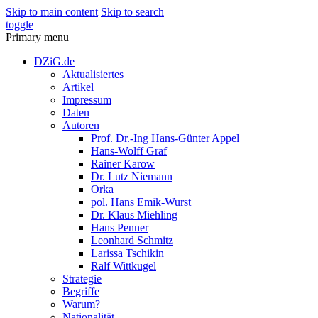
Skip to main content
Skip to search
toggle
Primary menu
DZiG.de
Aktualisiertes
Artikel
Impressum
Daten
Autoren
Prof. Dr.-Ing Hans-Günter Appel
Hans-Wolff Graf
Rainer Karow
Dr. Lutz Niemann
Orka
pol. Hans Emik-Wurst
Dr. Klaus Miehling
Hans Penner
Leonhard Schmitz
Larissa Tschikin
Ralf Wittkugel
Strategie
Begriffe
Warum?
Nationalität