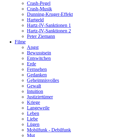
Crash-Pegel
Crash-Musik
Dunning-Kruger-Effekt
Hartgeld
Hartz-IV-Sanktionen 1
Hartz-IV-Sanktionen 2
Peter Ziemann
Filme
Angst
Bewusstsein
Entswitchen
Erde
Fernsehen
Gedanken
Geheimnisvolles
Gewalt
Intuition
Justizirrtümer
Kriege
Langeweile
Leben
Liebe
Lügen
Mobilfunk - Debilfunk
Mut