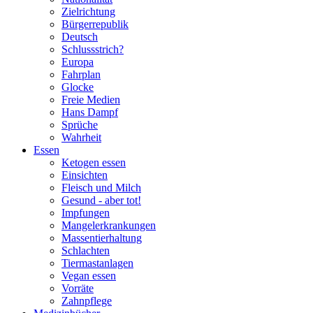
Zielrichtung
Bürgerrepublik
Deutsch
Schlussstrich?
Europa
Fahrplan
Glocke
Freie Medien
Hans Dampf
Sprüche
Wahrheit
Essen
Ketogen essen
Einsichten
Fleisch und Milch
Gesund - aber tot!
Impfungen
Mangelerkrankungen
Massentierhaltung
Schlachten
Tiermastanlagen
Vegan essen
Vorräte
Zahnpflege