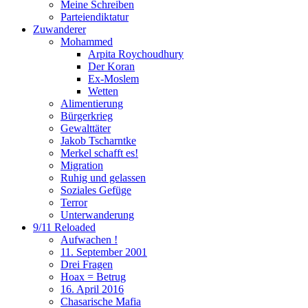
Meine Schreiben
Parteiendiktatur
Zuwanderer
Mohammed
Arpita Roychoudhury
Der Koran
Ex-Moslem
Wetten
Alimentierung
Bürgerkrieg
Gewalttäter
Jakob Tscharntke
Merkel schafft es!
Migration
Ruhig und gelassen
Soziales Gefüge
Terror
Unterwanderung
9/11 Reloaded
Aufwachen !
11. September 2001
Drei Fragen
Hoax = Betrug
16. April 2016
Chasarische Mafia