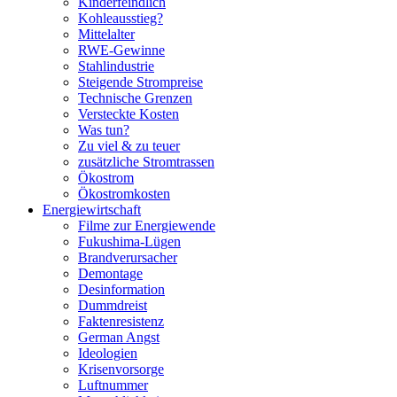
Kinderfeindlich
Kohleausstieg?
Mittelalter
RWE-Gewinne
Stahlindustrie
Steigende Strompreise
Technische Grenzen
Versteckte Kosten
Was tun?
Zu viel & zu teuer
zusätzliche Stromtrassen
Ökostrom
Ökostromkosten
Energiewirtschaft
Filme zur Energiewende
Fukushima-Lügen
Brandverursacher
Demontage
Desinformation
Dummdreist
Faktenresistenz
German Angst
Ideologien
Krisenvorsorge
Luftnummer