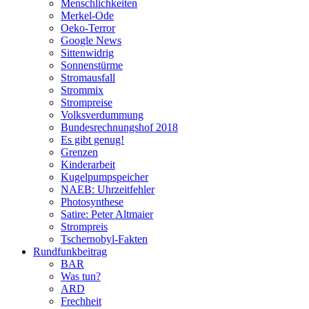
Menschlichkeiten
Merkel-Ode
Oeko-Terror
Google News
Sittenwidrig
Sonnenstürme
Stromausfall
Strommix
Strompreise
Volksverdummung
Bundesrechnungshof 2018
Es gibt genug!
Grenzen
Kinderarbeit
Kugelpumpspeicher
NAEB: Uhrzeitfehler
Photosynthese
Satire: Peter Altmaier
Strompreis
Tschernobyl-Fakten
Rundfunkbeitrag
BAR
Was tun?
ARD
Frechheit