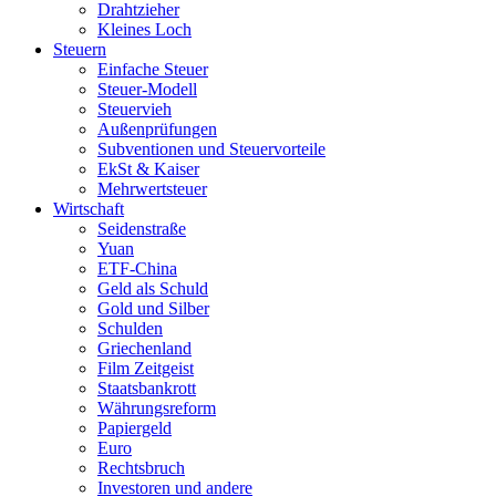
Drahtzieher
Kleines Loch
Steuern
Einfache Steuer
Steuer-Modell
Steuervieh
Außenprüfungen
Subventionen und Steuervorteile
EkSt & Kaiser
Mehrwertsteuer
Wirtschaft
Seidenstraße
Yuan
ETF-China
Geld als Schuld
Gold und Silber
Schulden
Griechenland
Film Zeitgeist
Staatsbankrott
Währungsreform
Papiergeld
Euro
Rechtsbruch
Investoren und andere