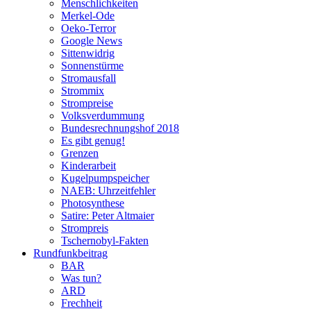
Menschlichkeiten
Merkel-Ode
Oeko-Terror
Google News
Sittenwidrig
Sonnenstürme
Stromausfall
Strommix
Strompreise
Volksverdummung
Bundesrechnungshof 2018
Es gibt genug!
Grenzen
Kinderarbeit
Kugelpumpspeicher
NAEB: Uhrzeitfehler
Photosynthese
Satire: Peter Altmaier
Strompreis
Tschernobyl-Fakten
Rundfunkbeitrag
BAR
Was tun?
ARD
Frechheit