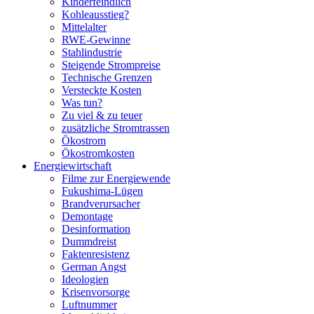
Kinderfeindlich
Kohleausstieg?
Mittelalter
RWE-Gewinne
Stahlindustrie
Steigende Strompreise
Technische Grenzen
Versteckte Kosten
Was tun?
Zu viel & zu teuer
zusätzliche Stromtrassen
Ökostrom
Ökostromkosten
Energiewirtschaft
Filme zur Energiewende
Fukushima-Lügen
Brandverursacher
Demontage
Desinformation
Dummdreist
Faktenresistenz
German Angst
Ideologien
Krisenvorsorge
Luftnummer