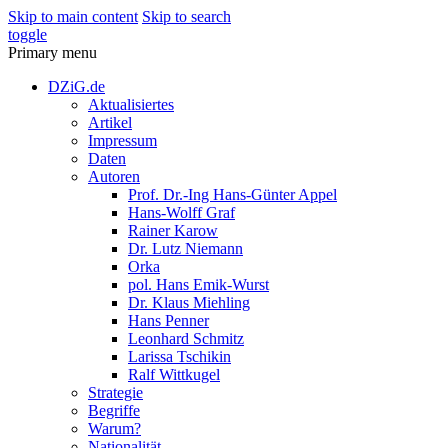
Skip to main content
Skip to search
toggle
Primary menu
DZiG.de
Aktualisiertes
Artikel
Impressum
Daten
Autoren
Prof. Dr.-Ing Hans-Günter Appel
Hans-Wolff Graf
Rainer Karow
Dr. Lutz Niemann
Orka
pol. Hans Emik-Wurst
Dr. Klaus Miehling
Hans Penner
Leonhard Schmitz
Larissa Tschikin
Ralf Wittkugel
Strategie
Begriffe
Warum?
Nationalität