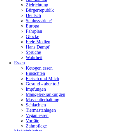
Zielrichtung
Bürgerrepublik
Deutsch
Schlussstrich?
Europa
Fahrplan
Glocke
Freie Medien
Hans Dampf
Sprüche
Wahrheit
Essen
Ketogen essen
Einsichten
Fleisch und Milch
Gesund - aber tot!
Impfungen
Mangelerkrankungen
Massentierhaltung
Schlachten
Tiermastanlagen
Vegan essen
Vorräte
Zahnpflege