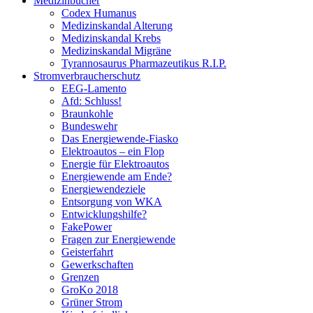
Medizinbücher
Codex Humanus
Medizinskandal Alterung
Medizinskandal Krebs
Medizinskandal Migräne
Tyrannosaurus Pharmazeutikus R.I.P.
Stromverbraucherschutz
EEG-Lamento
Afd: Schluss!
Braunkohle
Bundeswehr
Das Energiewende-Fiasko
Elektroautos – ein Flop
Energie für Elektroautos
Energiewende am Ende?
Energiewendeziele
Entsorgung von WKA
Entwicklungshilfe?
FakePower
Fragen zur Energiewende
Geisterfahrt
Gewerkschaften
Grenzen
GroKo 2018
Grüner Strom