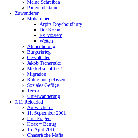
Meine Schreiben
Parteiendiktatur
Zuwanderer
Mohammed
Arpita Roychoudhury
Der Koran
Ex-Moslem
Wetten
Alimentierung
Bürgerkrieg
Gewalttäter
Jakob Tscharntke
Merkel schafft es!
Migration
Ruhig und gelassen
Soziales Gefüge
Terror
Unterwanderung
9/11 Reloaded
Aufwachen !
11. September 2001
Drei Fragen
Hoax = Betrug
16. April 2016
Chasarische Mafia