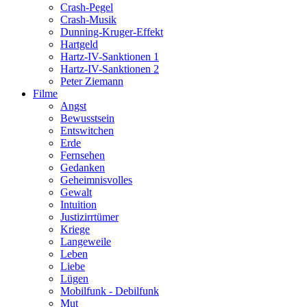
Crash-Pegel
Crash-Musik
Dunning-Kruger-Effekt
Hartgeld
Hartz-IV-Sanktionen 1
Hartz-IV-Sanktionen 2
Peter Ziemann
Filme
Angst
Bewusstsein
Entswitchen
Erde
Fernsehen
Gedanken
Geheimnisvolles
Gewalt
Intuition
Justizirrtümer
Kriege
Langeweile
Leben
Liebe
Lügen
Mobilfunk - Debilfunk
Mut