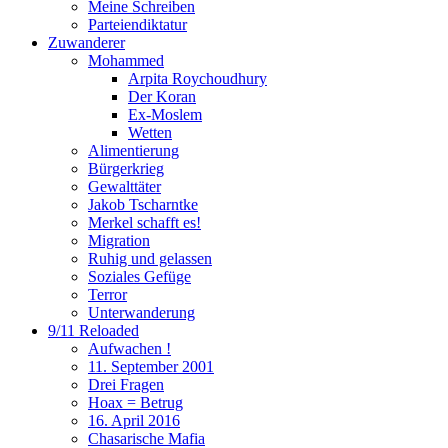
Meine Schreiben
Parteiendiktatur
Zuwanderer
Mohammed
Arpita Roychoudhury
Der Koran
Ex-Moslem
Wetten
Alimentierung
Bürgerkrieg
Gewalttäter
Jakob Tscharntke
Merkel schafft es!
Migration
Ruhig und gelassen
Soziales Gefüge
Terror
Unterwanderung
9/11 Reloaded
Aufwachen !
11. September 2001
Drei Fragen
Hoax = Betrug
16. April 2016
Chasarische Mafia