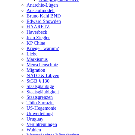
Anarchie-Lügen
Auslaufmodell
Bruno Kahl BND
Edward Snowden
HAARETZ
Haverbeck
Jean Ziegler
KP China
Kriege - warum?
Liebe
Marxismus
Menschenschutz
Migration
NATO & Libyen
StGB § 130
Staatsgläubige
Staatsgläubigkeit
Staatsgrenzen
Thilo Sarrazin
US-Hegemonie
Umverteilung
Uruguay
Veruntreuungen
Wahlen