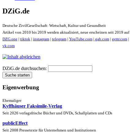
DZiG.de
Deutsche ZivilGesellschaft: Wirtschaft, Kultur und Gesundheit
Artikel von 2010 bis 2019 werden aktualisiert, neue erscheinen seit 2019 auf
DZG.one
|
tiktok
|
instagram
|
telegram
|
YouTube.com
|
gab.com
|
gettr.com
|
vk.com
DZiG.de durchsuchen:
Eigenwerbung
Ehemaliger
Kyffhäuser Faksimile-Verlag
Seit 2026 verlagsfrische Bücher und DVDs, Schallplatten und CDs
publicEffect
Seit 2008 Pressetexte für Unternehmen und Institutionen