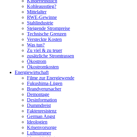
Kinderfeindlich
Kohleausstieg?
Mittelalter
RWE-Gewinne
Stahlindustrie
Steigende Strompreise
Technische Grenzen
Versteckte Kosten
Was tun?
Zu viel & zu teuer
zusätzliche Stromtrassen
Ökostrom
Ökostromkosten
Energiewirtschaft
Filme zur Energiewende
Fukushima-Lügen
Brandverursacher
Demontage
Desinformation
Dummdreist
Faktenresistenz
German Angst
Ideologien
Krisenvorsorge
Luftnummer