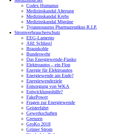
Medizinbücher
Codex Humanus
Medizinskandal Alterung
Medizinskandal Krebs
Medizinskandal Migräne
Tyrannosaurus Pharmazeutikus R.I.P.
Stromverbraucherschutz
EEG-Lamento
Afd: Schluss!
Braunkohle
Bundeswehr
Das Energiewende-Fiasko
Elektroautos – ein Flop
Energie für Elektroautos
Energiewende am Ende?
Energiewendeziele
Entsorgung von WKA
Entwicklungshilfe?
FakePower
Fragen zur Energiewende
Geisterfahrt
Gewerkschaften
Grenzen
GroKo 2018
Grüner Strom