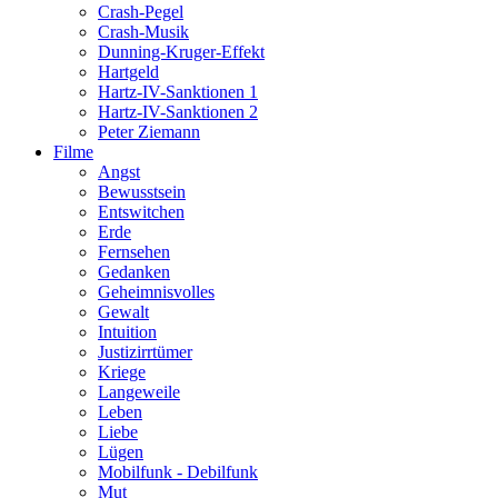
Crash-Pegel
Crash-Musik
Dunning-Kruger-Effekt
Hartgeld
Hartz-IV-Sanktionen 1
Hartz-IV-Sanktionen 2
Peter Ziemann
Filme
Angst
Bewusstsein
Entswitchen
Erde
Fernsehen
Gedanken
Geheimnisvolles
Gewalt
Intuition
Justizirrtümer
Kriege
Langeweile
Leben
Liebe
Lügen
Mobilfunk - Debilfunk
Mut