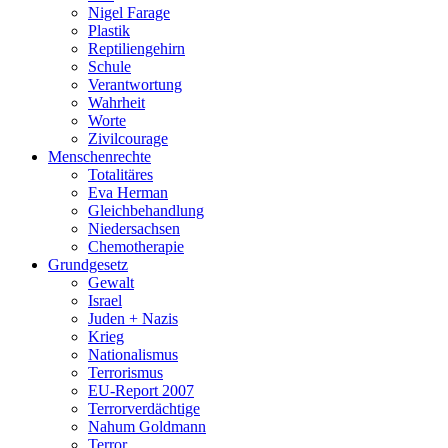
Nigel Farage
Plastik
Reptiliengehirn
Schule
Verantwortung
Wahrheit
Worte
Zivilcourage
Menschenrechte
Totalitäres
Eva Herman
Gleichbehandlung
Niedersachsen
Chemotherapie
Grundgesetz
Gewalt
Israel
Juden + Nazis
Krieg
Nationalismus
Terrorismus
EU-Report 2007
Terrorverdächtige
Nahum Goldmann
Terror