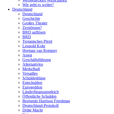
Wertgedecktes Wirtschaften
Wie geht es weiter?
Deutschland
Deutschland
Geschichte
Großes Theater
Zerstörung?
BRD auflösen
BRD
Trojanisches Pferd
Leopold Kohr
Herman van Rompuy
Angst
Geschäftsführung
Alternativlos
Merkelhaft
Versailles
Schuldenblase
Entschulden
Eurogeddon
Länderfinanzausgleich
Öffentliche Schulden
Benjamin Harrison Freedman
Deutschland-Protokoll
Dritte Macht