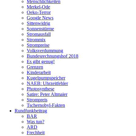
Menschlichkeiten
Merkel-Ode
Oeko-Terror
Google News
Sittenwidrig
Sonnenstürme
Stromausfall
Strommix
Strompreise
Volksverdummung
Bundesrechnungshof 2018
Es gibt genug!
Grenzen
Kinderarbeit
Kugelpumpspeicher
NAEB: Uhrzeitfehler
Photosynthese
Satire: Peter Altmaier
Strompreis
Tschernobyl-Fakten
Rundfunkbeitrag
BAR
Was tun?
ARD
Frechheit