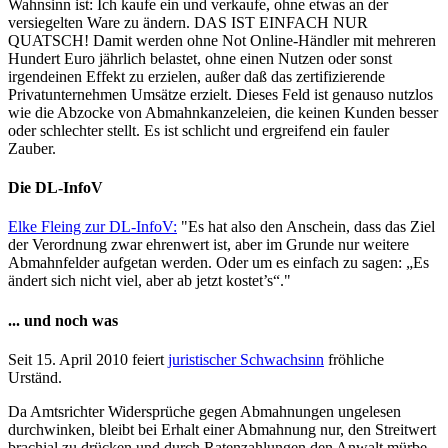
Wahnsinn ist: Ich kaufe ein und verkaufe, ohne etwas an der
versiegelten Ware zu ändern. DAS IST EINFACH NUR
QUATSCH! Damit werden ohne Not Online-Händler mit mehreren
Hundert Euro jährlich belastet, ohne einen Nutzen oder sonst
irgendeinen Effekt zu erzielen, außer daß das zertifizierende
Privatunternehmen Umsätze erzielt. Dieses Feld ist genauso nutzlos
wie die Abzocke von Abmahnkanzeleien, die keinen Kunden besser
oder schlechter stellt. Es ist schlicht und ergreifend ein fauler
Zauber.
Die DL-InfoV
Elke Fleing zur DL-InfoV:
"Es hat also den Anschein, dass das Ziel
der Verordnung zwar ehrenwert ist, aber im Grunde nur weitere
Abmahnfelder aufgetan werden. Oder um es einfach zu sagen: „Es
ändert sich nicht viel, aber ab jetzt kostet’s“."
... und noch was
Seit 15. April 2010 feiert
juristischer Schwachsinn
fröhliche
Urständ.
Da Amtsrichter Widersprüche gegen Abmahnungen ungelesen
durchwinken, bleibt bei Erhalt einer Abmahnung nur, den Streitwert
brachial zu drücken und durch Ratenzahlungen den Anwalt mürbe