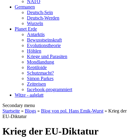
NATO
Germanen
Deutsch-Sein
Deutsch-Werden
Wurzeln
Planet Erde
Antarktis
Bewusstseinskraft
Evolutionstheorie
Höhlen
Kriege und Parasiten
Mondlandung
Reptiloide
Schutzmacht?
Simon Parkes
Zeitreisen
facebook-programmiert
Witze - aalglatt
Secondary menu
Startseite
»
Blogs
»
Blog von pol. Hans Emik-Wurst
» Krieg der
EU-Diktatur
Krieg der EU-Diktatur