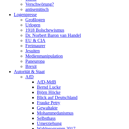
Verschwörung?
antisemitisch
Logenpresse
Großlogen
Urlogen
1918 Bolschewismus
Dr. Norbert Baron van Handel
EU & CIA
Freimaurer
Jesuiten
Medienmanipulation
Paneuropa
Brexit
Autorität & Staat
AfD
AfD-MdB
Bernd Lucke
Björn Höcke
Blick auf Deutschland
Frauke Petry
Gewaltakte
Mohammedanismus
Selbsthass
Umerziehung
Wahlprogramm 2017