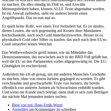
zu machen. Da alles ständig im Fluß ist, und Anwälte
Meinungsfreiheit haben, können ALLE Texte abgemahnt werden.
Ist ein Anwalt zufrieden, sieht ein anderer bereits einen
Angriffspunkt. Das ist nun mal so.
Es spielt keine Rolle, wer einen Text formuliert hat. Es ist sinnlos,
diesen Leuten, die sich gegenseitig auf Kosten ihrer Mandanten
hochschaukeln, auch noch Geld hinterherzuwerfen. Besser ist es,
physikalisch Gold oder Silber zu kaufen, das auch nach dem EUro-
Crash steuerfrei seinen Wert hat.
Das Wettbewerbsrecht greift immer, wie im Mittelalter das
Denunziantentum, das inzwischen auch in der BRD Fuß gefaßt hat,
weil die EU an den Parlamenten vorbei allgegenwärtig ist. Die EU-
Gläubigkeit ist erschreckend.
Außerdem bin ich alt genug, um mit anderen Menschen Geschäfte
zu machen, ohne von einem Juristen gegängelt zu werden. Es gibt
verschraubte und geschwurbelte Texte von Juristen, die bereits
öffentlich von anderen Juristen als Schwachsinn entblößt wurden.
Und wenn ein Kunde mich betrügt, dann muß er sich zum Betrügen
das nächste Mal jemanden anders suchen.
Blog von pol. Hans Emik-Wurst
Anmelden
um Kommentare zu schreiben