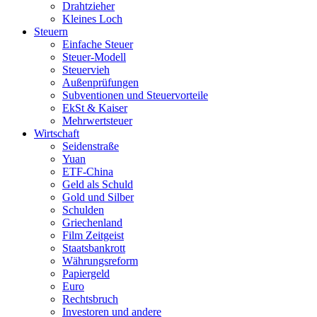
Drahtzieher
Kleines Loch
Steuern
Einfache Steuer
Steuer-Modell
Steuervieh
Außenprüfungen
Subventionen und Steuervorteile
EkSt & Kaiser
Mehrwertsteuer
Wirtschaft
Seidenstraße
Yuan
ETF-China
Geld als Schuld
Gold und Silber
Schulden
Griechenland
Film Zeitgeist
Staatsbankrott
Währungsreform
Papiergeld
Euro
Rechtsbruch
Investoren und andere