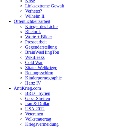
Krise
Linksextreme Gewalt
Verhetzt?
Wilhelm II.
Öffentlichkeitsarbeit
Krieger des Lichts
Rhetorik
Worte + Bilder
Pressearbeit
Gegendarstellung
BrainWasHingTon
WikiLeaks
Cold War
Zitate: Weltkriege
Rettungsschirm
Kinderpornographie
Hartz IV
AntiKrieg.com
BRD - Syrien
Gaza-Streifen
Iran & Dollar
USA 2012
Veteranen
Volkstrauertag
Kriegsvermeidung