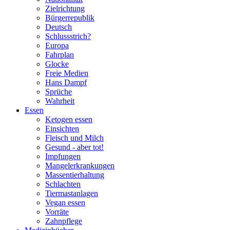
Zielrichtung
Bürgerrepublik
Deutsch
Schlussstrich?
Europa
Fahrplan
Glocke
Freie Medien
Hans Dampf
Sprüche
Wahrheit
Essen
Ketogen essen
Einsichten
Fleisch und Milch
Gesund - aber tot!
Impfungen
Mangelerkrankungen
Massentierhaltung
Schlachten
Tiermastanlagen
Vegan essen
Vorräte
Zahnpflege