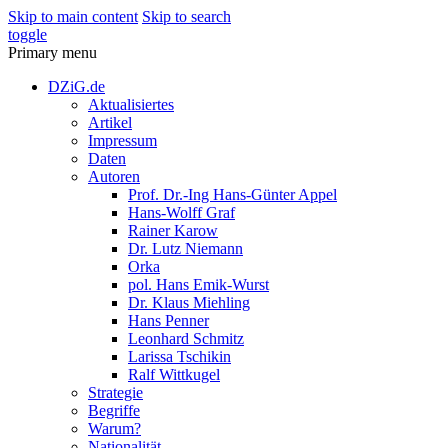
Skip to main content
Skip to search
toggle
Primary menu
DZiG.de
Aktualisiertes
Artikel
Impressum
Daten
Autoren
Prof. Dr.-Ing Hans-Günter Appel
Hans-Wolff Graf
Rainer Karow
Dr. Lutz Niemann
Orka
pol. Hans Emik-Wurst
Dr. Klaus Miehling
Hans Penner
Leonhard Schmitz
Larissa Tschikin
Ralf Wittkugel
Strategie
Begriffe
Warum?
Nationalität