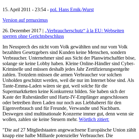
15. April 2011 - 23:54 -
pol. Hans Emik-Wurst
Version auf prmaximus
26. Dezember 2017 |
„Verbraucherschutz“ à la EU: Webseiten
sperren ohne Gerichtsbeschluss
Im Neusprech des nicht vom Volk gewählten und nur vom Volk
bezahlten Gesetzgebers sind Kunden keine Menschen, sondern
Verbraucher. Unternehmer sind aus Sicht der Planwirtschaftler böse,
solange sie keine Lobby haben. Kleine Online-Händler sind Cyber-
Kriminelle und müssen deshalb jedes Jahr Zertifizierungsentgelte
zahlen. Trotzdem müssen die armen Verbraucher vor solchen
Unholden geschützt werden, weil die nur im Internet böse sind. Als
Tante-Emma-Laden wären sie gut, weil solche für die
Supermarktketten keine Konkurrenz bilden. Sie haben sich der
Kaste der Ruheständler und Hartz-IV-Empfänger angeschlossen
oder betreiben ihren Laden nur noch aus Liebhaberei für den
Eigenverbrauch und für Freunde, Verwandte und Nachbarn.
Deswegen sind multinationale Konzerne immer gut, denn wenn sie
wollen, zahlen sie keine Steuern mehr.
Wörtlich zitiert:
"Die auf 27 Mitgliedstaaten angewachsene Europäische Union zählt
knapp eine halbe Milliarde potenzieller Verbraucher. Die