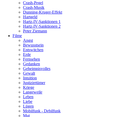
Crash-Pegel
Crash-Musik
Dunning-Kruger-Effekt
Hartgeld
Hartz-IV-Sanktionen 1
Hartz-IV-Sanktionen 2
Peter Ziemann
Filme
Angst
Bewusstsein
Entswitchen
Erde
Fernsehen
Gedanken
Geheimnisvolles
Gewalt
Intuition
Justizirrtümer
Kriege
Langeweile
Leben
Liebe
Lügen
Mobilfunk - Debilfunk
Mut