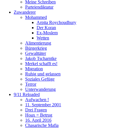
Meine Schreiben
Parteiendiktatur
Zuwanderer
Mohammed
Arpita Roychoudhury
Der Koran
Ex-Moslem
Wetten
Alimentierung
Bürgerkrieg
Gewalttäter
Jakob Tscharntke
Merkel schafft es!
Migration
Ruhig und gelassen
Soziales Gefüge
Terror
Unterwanderung
9/11 Reloaded
Aufwachen !
11. September 2001
Drei Fragen
Hoax = Betrug
16. April 2016
Chasarische Mafia