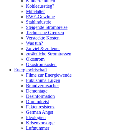
Kinderfeindlich
Kohleausstieg?
Mittelalter
RWE-Gewinne
Stahlindustrie
Steigende Strompreise
Technische Grenzen
Versteckte Kosten
Was tun?
Zu viel & zu teuer
zusätzliche Stromtrassen
Ökostrom
Ökostromkosten
Energiewirtschaft
Filme zur Energiewende
Fukushima-Lügen
Brandverursacher
Demontage
Desinformation
Dummdreist
Faktenresistenz
German Angst
Ideologien
Krisenvorsorge
Luftnummer