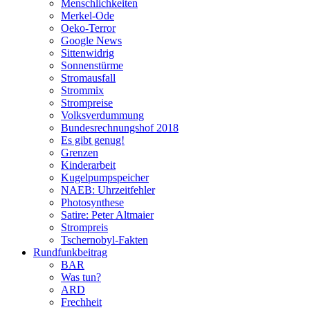
Menschlichkeiten
Merkel-Ode
Oeko-Terror
Google News
Sittenwidrig
Sonnenstürme
Stromausfall
Strommix
Strompreise
Volksverdummung
Bundesrechnungshof 2018
Es gibt genug!
Grenzen
Kinderarbeit
Kugelpumpspeicher
NAEB: Uhrzeitfehler
Photosynthese
Satire: Peter Altmaier
Strompreis
Tschernobyl-Fakten
Rundfunkbeitrag
BAR
Was tun?
ARD
Frechheit