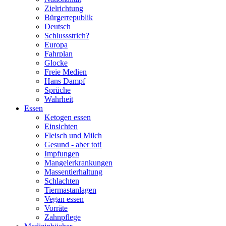
Zielrichtung
Bürgerrepublik
Deutsch
Schlussstrich?
Europa
Fahrplan
Glocke
Freie Medien
Hans Dampf
Sprüche
Wahrheit
Essen
Ketogen essen
Einsichten
Fleisch und Milch
Gesund - aber tot!
Impfungen
Mangelerkrankungen
Massentierhaltung
Schlachten
Tiermastanlagen
Vegan essen
Vorräte
Zahnpflege