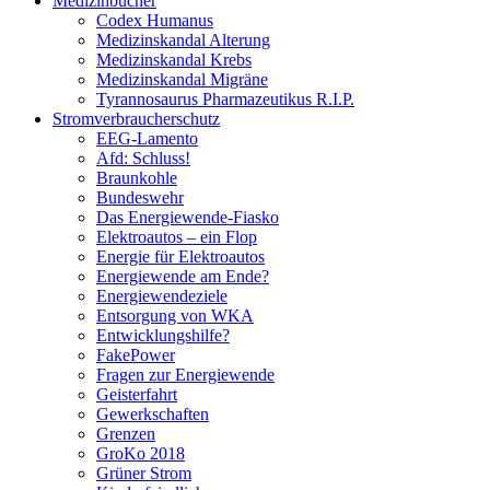
Medizinbücher
Codex Humanus
Medizinskandal Alterung
Medizinskandal Krebs
Medizinskandal Migräne
Tyrannosaurus Pharmazeutikus R.I.P.
Stromverbraucherschutz
EEG-Lamento
Afd: Schluss!
Braunkohle
Bundeswehr
Das Energiewende-Fiasko
Elektroautos – ein Flop
Energie für Elektroautos
Energiewende am Ende?
Energiewendeziele
Entsorgung von WKA
Entwicklungshilfe?
FakePower
Fragen zur Energiewende
Geisterfahrt
Gewerkschaften
Grenzen
GroKo 2018
Grüner Strom