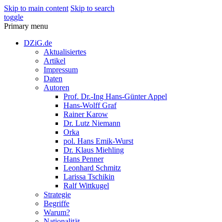
Skip to main content
Skip to search
toggle
Primary menu
DZiG.de
Aktualisiertes
Artikel
Impressum
Daten
Autoren
Prof. Dr.-Ing Hans-Günter Appel
Hans-Wolff Graf
Rainer Karow
Dr. Lutz Niemann
Orka
pol. Hans Emik-Wurst
Dr. Klaus Miehling
Hans Penner
Leonhard Schmitz
Larissa Tschikin
Ralf Wittkugel
Strategie
Begriffe
Warum?
Nationalität