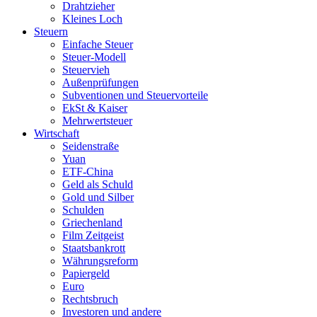
Drahtzieher
Kleines Loch
Steuern
Einfache Steuer
Steuer-Modell
Steuervieh
Außenprüfungen
Subventionen und Steuervorteile
EkSt & Kaiser
Mehrwertsteuer
Wirtschaft
Seidenstraße
Yuan
ETF-China
Geld als Schuld
Gold und Silber
Schulden
Griechenland
Film Zeitgeist
Staatsbankrott
Währungsreform
Papiergeld
Euro
Rechtsbruch
Investoren und andere