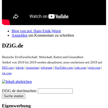
Blog von pol. Hans Emik-Wurst
Anmelden
um Kommentare zu schreiben
DZiG.de
Deutsche ZivilGesellschaft: Wirtschaft, Kultur und Gesundheit
Artikel von 2010 bis 2019 werden aktualisiert, neue erscheinen seit 2019 auf
DZG.one
|
tiktok
|
instagram
|
telegram
|
YouTube.com
|
gab.com
|
gettr.com
|
vk.com
DZiG.de durchsuchen:
Eigenwerbung