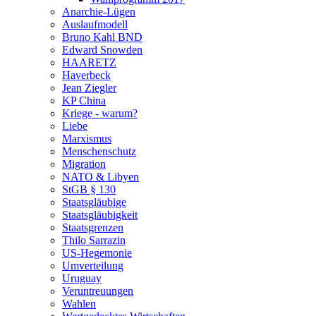
Anarchie-Lügen
Auslaufmodell
Bruno Kahl BND
Edward Snowden
HAARETZ
Haverbeck
Jean Ziegler
KP China
Kriege - warum?
Liebe
Marxismus
Menschenschutz
Migration
NATO & Libyen
StGB § 130
Staatsgläubige
Staatsgläubigkeit
Staatsgrenzen
Thilo Sarrazin
US-Hegemonie
Umverteilung
Uruguay
Veruntreuungen
Wahlen