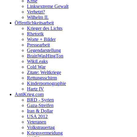
Krise
Linksextreme Gewalt
Verhetzt?
Wilhelm II.
Öffentlichkeitsarbeit
Krieger des Lichts
Rhetorik
Worte + Bilder
Pressearbeit
Gegendarstellung
BrainWasHingTon
WikiLeaks
Cold War
Zitate: Weltkriege
Rettungsschirm
Kinderpornographie
Hartz IV
AntiKrieg.com
BRD - Syrien
Gaza-Streifen
Iran & Dollar
USA 2012
Veteranen
Volkstrauertag
Kriegsvermeidung