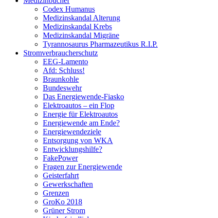
Medizinbücher
Codex Humanus
Medizinskandal Alterung
Medizinskandal Krebs
Medizinskandal Migräne
Tyrannosaurus Pharmazeutikus R.I.P.
Stromverbraucherschutz
EEG-Lamento
Afd: Schluss!
Braunkohle
Bundeswehr
Das Energiewende-Fiasko
Elektroautos – ein Flop
Energie für Elektroautos
Energiewende am Ende?
Energiewendeziele
Entsorgung von WKA
Entwicklungshilfe?
FakePower
Fragen zur Energiewende
Geisterfahrt
Gewerkschaften
Grenzen
GroKo 2018
Grüner Strom