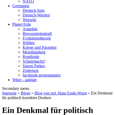
NATO
Germanen
Deutsch-Sein
Deutsch-Werden
Wurzeln
Planet Erde
Antarktis
Bewusstseinskraft
Evolutionstheorie
Höhlen
Kriege und Parasiten
Mondlandung
Reptiloide
Schutzmacht?
Simon Parkes
Zeitreisen
facebook-programmiert
Witze - aalglatt
Secondary menu
Startseite
»
Blogs
»
Blog von pol. Hans Emik-Wurst
» Ein Denkmal
für politisch korrektes Denken
Ein Denkmal für politisch