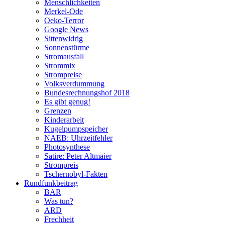
Menschlichkeiten
Merkel-Ode
Oeko-Terror
Google News
Sittenwidrig
Sonnenstürme
Stromausfall
Strommix
Strompreise
Volksverdummung
Bundesrechnungshof 2018
Es gibt genug!
Grenzen
Kinderarbeit
Kugelpumpspeicher
NAEB: Uhrzeitfehler
Photosynthese
Satire: Peter Altmaier
Strompreis
Tschernobyl-Fakten
Rundfunkbeitrag
BAR
Was tun?
ARD
Frechheit