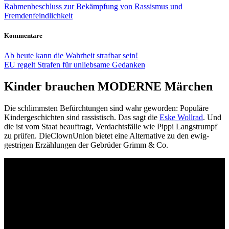
Rahmenbeschluss zur Bekämpfung von Rassismus und
Fremdenfeindlichkeit
Kommentare
Ab heute kann die Wahrheit strafbar sein!
EU regelt Strafen für unliebsame Gedanken
Kinder brauchen MODERNE Märchen
Die schlimmsten Befürchtungen sind wahr geworden: Populäre
Kindergeschichten sind rassistisch. Das sagt die
Eske Wollrad
. Und
die ist vom Staat beauftragt, Verdachtsfälle wie Pippi Langstrumpf
zu prüfen. DieClownUnion bietet eine Alternative zu den ewig-
gestrigen Erzählungen der Gebrüder Grimm & Co.