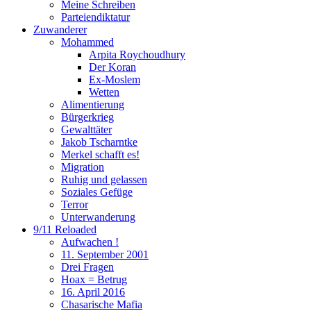
Meine Schreiben
Parteiendiktatur
Zuwanderer
Mohammed
Arpita Roychoudhury
Der Koran
Ex-Moslem
Wetten
Alimentierung
Bürgerkrieg
Gewalttäter
Jakob Tscharntke
Merkel schafft es!
Migration
Ruhig und gelassen
Soziales Gefüge
Terror
Unterwanderung
9/11 Reloaded
Aufwachen !
11. September 2001
Drei Fragen
Hoax = Betrug
16. April 2016
Chasarische Mafia