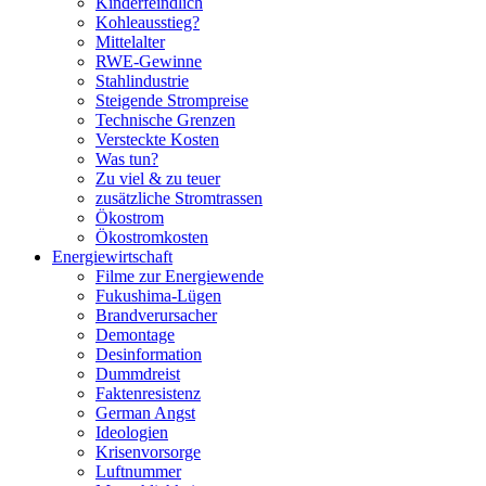
Kinderfeindlich
Kohleausstieg?
Mittelalter
RWE-Gewinne
Stahlindustrie
Steigende Strompreise
Technische Grenzen
Versteckte Kosten
Was tun?
Zu viel & zu teuer
zusätzliche Stromtrassen
Ökostrom
Ökostromkosten
Energiewirtschaft
Filme zur Energiewende
Fukushima-Lügen
Brandverursacher
Demontage
Desinformation
Dummdreist
Faktenresistenz
German Angst
Ideologien
Krisenvorsorge
Luftnummer