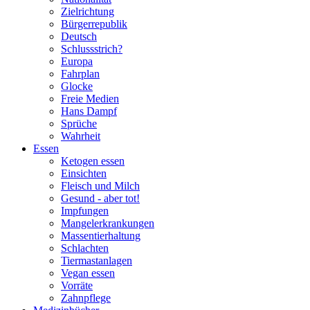
Zielrichtung
Bürgerrepublik
Deutsch
Schlussstrich?
Europa
Fahrplan
Glocke
Freie Medien
Hans Dampf
Sprüche
Wahrheit
Essen
Ketogen essen
Einsichten
Fleisch und Milch
Gesund - aber tot!
Impfungen
Mangelerkrankungen
Massentierhaltung
Schlachten
Tiermastanlagen
Vegan essen
Vorräte
Zahnpflege