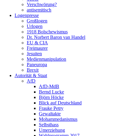
Verschwörung?
antisemitisch
Logenpresse
Großlogen
Urlogen
1918 Bolschewismus
Dr. Norbert Baron van Handel
EU & CIA
Freimaurer
Jesuiten
Medienmanipulation
Paneuropa
Brexit
Autorität & Staat
AfD
AfD-MdB
Bernd Lucke
Björn Höcke
Blick auf Deutschland
Frauke Petry
Gewaltakte
Mohammedanismus
Selbsthass
Umerziehung
Wahlprogramm 2017