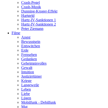
Crash-Pegel
Crash-Musik
Dunning-Kruger-Effekt
Hartgeld
Hartz-IV-Sanktionen 1
Hartz-IV-Sanktionen 2
Peter Ziemann
Filme
Angst
Bewusstsein
Entswitchen
Erde
Fernsehen
Gedanken
Geheimnisvolles
Gewalt
Intuition
Justizirrtümer
Kriege
Langeweile
Leben
Liebe
Lügen
Mobilfunk - Debilfunk
Mut