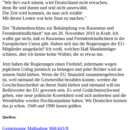
"Wie ihr's euch träumt, wird Deutschland nicht erwachen,
denn Ihr seid dumm und seid nicht auserwählt.
Die Zeit wird kommen, da man sich erzählt:
Mit diesen Leuten war kein Staat zu machen."
Der "Rahmenbeschluss zur Bekämpfung von Rassismus und
Fremdenfeindlichkeit" trat am 28. November 2010 in Kraft. Ich
wußte gar nicht, daß es Rassismus und Fremdenfeindlichkeit in der
Europäischen Union gibt. Haben sich das die Regierungen der EU-
Mitglieder ausgedacht? Ich weiß, welchen Haß Mandatsträger
schüren, aber ich kenne keine Wähler, die so etwas tun.
Jetzt haben die Regierungen einen Freibrief, jedermann wegen
jeglichem Unfug juristisch zu belangen und jeder Richter wird an
seinem Stuhl kleben. Wenn die EU finanziell zusammengebrochen
ist, weil niemand die Gesetzesflut bezahlen konnte, werden die
Geschichtsschreiber an ihrem Stuhl kleben und niemand will ein
Befürworter der EU gewesen sein. Es wird Gedächtnisschwund
geben, eine neue politische Korrektheit wird sich ausbreiten und die
Wendehälse werden Hochkonjunktur haben. Wir Deutschen kennen
das ja schon. 1949 und 1990 lassen grüßen.
Quellen:
Gemeinsame Maßnahme 968/443/JI