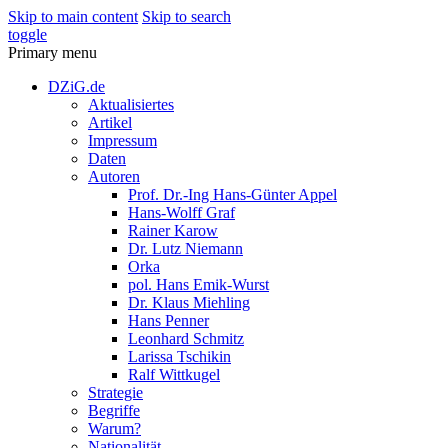
Skip to main content
Skip to search
toggle
Primary menu
DZiG.de
Aktualisiertes
Artikel
Impressum
Daten
Autoren
Prof. Dr.-Ing Hans-Günter Appel
Hans-Wolff Graf
Rainer Karow
Dr. Lutz Niemann
Orka
pol. Hans Emik-Wurst
Dr. Klaus Miehling
Hans Penner
Leonhard Schmitz
Larissa Tschikin
Ralf Wittkugel
Strategie
Begriffe
Warum?
Nationalität