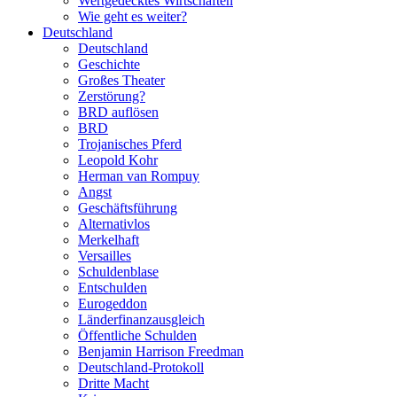
Wertgedecktes Wirtschaften
Wie geht es weiter?
Deutschland
Deutschland
Geschichte
Großes Theater
Zerstörung?
BRD auflösen
BRD
Trojanisches Pferd
Leopold Kohr
Herman van Rompuy
Angst
Geschäftsführung
Alternativlos
Merkelhaft
Versailles
Schuldenblase
Entschulden
Eurogeddon
Länderfinanzausgleich
Öffentliche Schulden
Benjamin Harrison Freedman
Deutschland-Protokoll
Dritte Macht