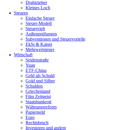
Drahtzieher
Kleines Loch
Steuern
Einfache Steuer
Steuer-Modell
Steuervieh
Außenprüfungen
Subventionen und Steuervorteile
EkSt & Kaiser
Mehrwertsteuer
Wirtschaft
Seidenstraße
Yuan
ETF-China
Geld als Schuld
Gold und Silber
Schulden
Griechenland
Film Zeitgeist
Staatsbankrott
Währungsreform
Papiergeld
Euro
Rechtsbruch
Investoren und andere