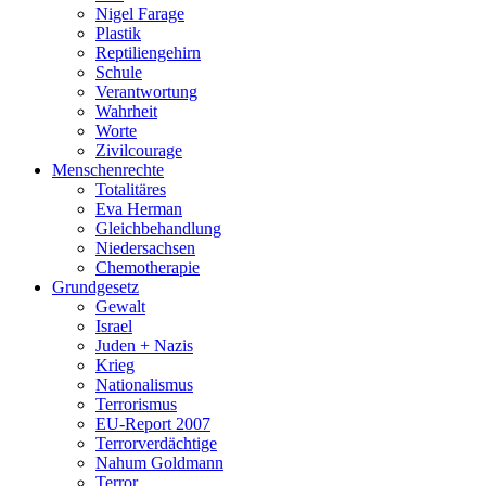
Nigel Farage
Plastik
Reptiliengehirn
Schule
Verantwortung
Wahrheit
Worte
Zivilcourage
Menschenrechte
Totalitäres
Eva Herman
Gleichbehandlung
Niedersachsen
Chemotherapie
Grundgesetz
Gewalt
Israel
Juden + Nazis
Krieg
Nationalismus
Terrorismus
EU-Report 2007
Terrorverdächtige
Nahum Goldmann
Terror