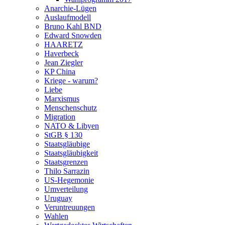
Anarchie-Lügen
Auslaufmodell
Bruno Kahl BND
Edward Snowden
HAARETZ
Haverbeck
Jean Ziegler
KP China
Kriege - warum?
Liebe
Marxismus
Menschenschutz
Migration
NATO & Libyen
StGB § 130
Staatsgläubige
Staatsgläubigkeit
Staatsgrenzen
Thilo Sarrazin
US-Hegemonie
Umverteilung
Uruguay
Veruntreuungen
Wahlen