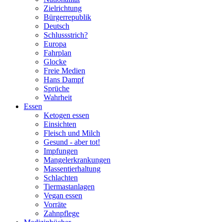
Zielrichtung
Bürgerrepublik
Deutsch
Schlussstrich?
Europa
Fahrplan
Glocke
Freie Medien
Hans Dampf
Sprüche
Wahrheit
Essen
Ketogen essen
Einsichten
Fleisch und Milch
Gesund - aber tot!
Impfungen
Mangelerkrankungen
Massentierhaltung
Schlachten
Tiermastanlagen
Vegan essen
Vorräte
Zahnpflege