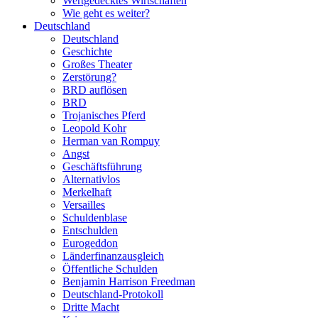
Wertgedecktes Wirtschaften
Wie geht es weiter?
Deutschland
Deutschland
Geschichte
Großes Theater
Zerstörung?
BRD auflösen
BRD
Trojanisches Pferd
Leopold Kohr
Herman van Rompuy
Angst
Geschäftsführung
Alternativlos
Merkelhaft
Versailles
Schuldenblase
Entschulden
Eurogeddon
Länderfinanzausgleich
Öffentliche Schulden
Benjamin Harrison Freedman
Deutschland-Protokoll
Dritte Macht