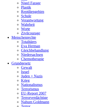
Nigel Farage
Plastik
Reptiliengehirn
Schule
Verantwortung
Wahrheit
Worte
Zivilcourage
Menschenrechte
Totalitäres
Eva Herman
Gleichbehandlung
Niedersachsen
Chemotherapie
Grundgesetz
Gewalt
Israel
Juden + Nazis
Krieg
Nationalismus
Terrorismus
EU-Report 2007
Terrorverdächtige
Nahum Goldmann
Terror