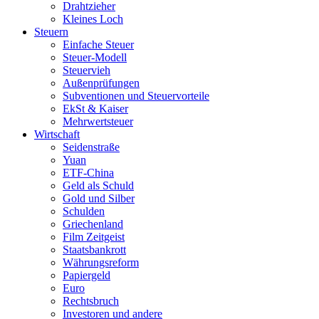
Drahtzieher
Kleines Loch
Steuern
Einfache Steuer
Steuer-Modell
Steuervieh
Außenprüfungen
Subventionen und Steuervorteile
EkSt & Kaiser
Mehrwertsteuer
Wirtschaft
Seidenstraße
Yuan
ETF-China
Geld als Schuld
Gold und Silber
Schulden
Griechenland
Film Zeitgeist
Staatsbankrott
Währungsreform
Papiergeld
Euro
Rechtsbruch
Investoren und andere