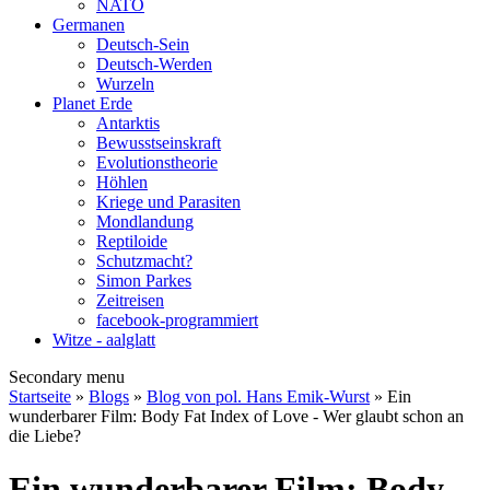
NATO
Germanen
Deutsch-Sein
Deutsch-Werden
Wurzeln
Planet Erde
Antarktis
Bewusstseinskraft
Evolutionstheorie
Höhlen
Kriege und Parasiten
Mondlandung
Reptiloide
Schutzmacht?
Simon Parkes
Zeitreisen
facebook-programmiert
Witze - aalglatt
Secondary menu
Startseite
»
Blogs
»
Blog von pol. Hans Emik-Wurst
» Ein
wunderbarer Film: Body Fat Index of Love - Wer glaubt schon an
die Liebe?
Ein wunderbarer Film: Body