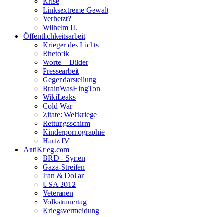
Krise
Linksextreme Gewalt
Verhetzt?
Wilhelm II.
Öffentlichkeitsarbeit
Krieger des Lichts
Rhetorik
Worte + Bilder
Pressearbeit
Gegendarstellung
BrainWasHingTon
WikiLeaks
Cold War
Zitate: Weltkriege
Rettungsschirm
Kinderpornographie
Hartz IV
AntiKrieg.com
BRD - Syrien
Gaza-Streifen
Iran & Dollar
USA 2012
Veteranen
Volkstrauertag
Kriegsvermeidung