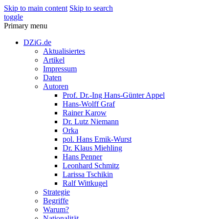
Skip to main content
Skip to search
toggle
Primary menu
DZiG.de
Aktualisiertes
Artikel
Impressum
Daten
Autoren
Prof. Dr.-Ing Hans-Günter Appel
Hans-Wolff Graf
Rainer Karow
Dr. Lutz Niemann
Orka
pol. Hans Emik-Wurst
Dr. Klaus Miehling
Hans Penner
Leonhard Schmitz
Larissa Tschikin
Ralf Wittkugel
Strategie
Begriffe
Warum?
Nationalität