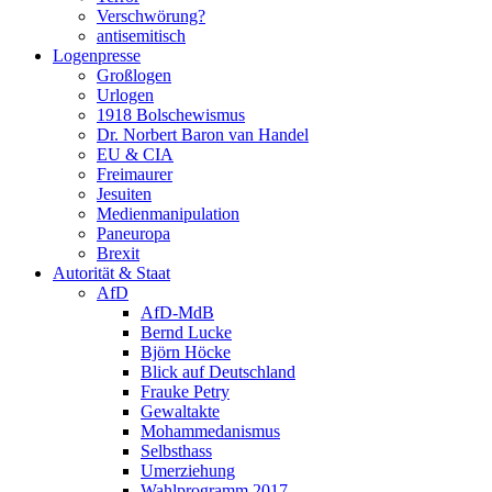
Verschwörung?
antisemitisch
Logenpresse
Großlogen
Urlogen
1918 Bolschewismus
Dr. Norbert Baron van Handel
EU & CIA
Freimaurer
Jesuiten
Medienmanipulation
Paneuropa
Brexit
Autorität & Staat
AfD
AfD-MdB
Bernd Lucke
Björn Höcke
Blick auf Deutschland
Frauke Petry
Gewaltakte
Mohammedanismus
Selbsthass
Umerziehung
Wahlprogramm 2017