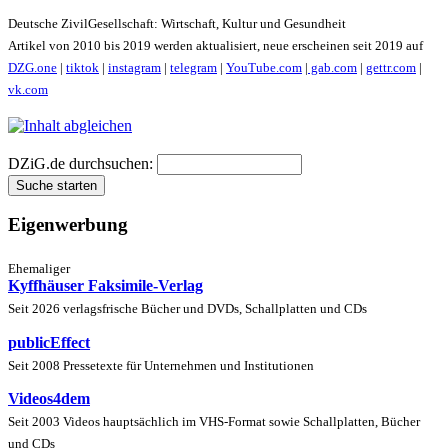
Deutsche ZivilGesellschaft: Wirtschaft, Kultur und Gesundheit
Artikel von 2010 bis 2019 werden aktualisiert, neue erscheinen seit 2019 auf
DZG.one
|
tiktok
|
instagram
|
telegram
|
YouTube.com
|
gab.com
|
gettr.com
|
vk.com
DZiG.de durchsuchen:
Eigenwerbung
Ehemaliger
Kyffhäuser Faksimile-Verlag
Seit 2026 verlagsfrische Bücher und DVDs, Schallplatten und CDs
publicEffect
Seit 2008 Pressetexte für Unternehmen und Institutionen
Videos4dem
Seit 2003 Videos hauptsächlich im VHS-Format sowie Schallplatten, Bücher
und CDs