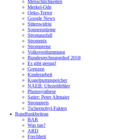
Menschlichkeiten
Merkel-Ode
Oeko-Terror
Google News
Sittenwidrig
Sonnenstürme
Stromausfall
Strommix
Strompreise
Volksverdummung
Bundesrechnungshof 2018
Es gibt genug!
Grenzen
Kinderarbeit
Kugelpumpspeicher
NAEB: Uhrzeitfehler
Photosynthese
Satire: Peter Altmaier
Strompreis
Tschernobyl-Fakten
Rundfunkbeitrag
BAR
Was tun?
ARD
Frechheit