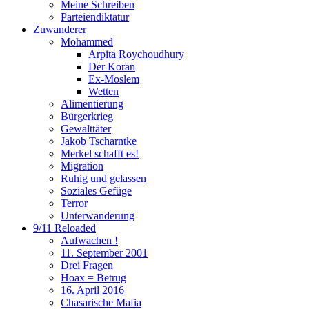
Meine Schreiben
Parteiendiktatur
Zuwanderer
Mohammed
Arpita Roychoudhury
Der Koran
Ex-Moslem
Wetten
Alimentierung
Bürgerkrieg
Gewalttäter
Jakob Tscharntke
Merkel schafft es!
Migration
Ruhig und gelassen
Soziales Gefüge
Terror
Unterwanderung
9/11 Reloaded
Aufwachen !
11. September 2001
Drei Fragen
Hoax = Betrug
16. April 2016
Chasarische Mafia