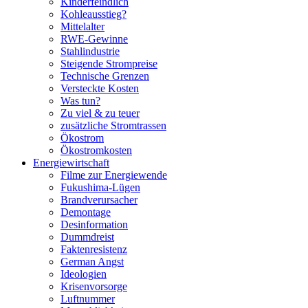
Kinderfeindlich
Kohleausstieg?
Mittelalter
RWE-Gewinne
Stahlindustrie
Steigende Strompreise
Technische Grenzen
Versteckte Kosten
Was tun?
Zu viel & zu teuer
zusätzliche Stromtrassen
Ökostrom
Ökostromkosten
Energiewirtschaft
Filme zur Energiewende
Fukushima-Lügen
Brandverursacher
Demontage
Desinformation
Dummdreist
Faktenresistenz
German Angst
Ideologien
Krisenvorsorge
Luftnummer