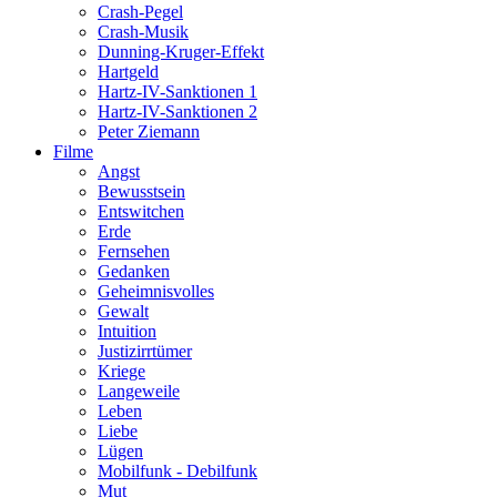
Crash-Pegel
Crash-Musik
Dunning-Kruger-Effekt
Hartgeld
Hartz-IV-Sanktionen 1
Hartz-IV-Sanktionen 2
Peter Ziemann
Filme
Angst
Bewusstsein
Entswitchen
Erde
Fernsehen
Gedanken
Geheimnisvolles
Gewalt
Intuition
Justizirrtümer
Kriege
Langeweile
Leben
Liebe
Lügen
Mobilfunk - Debilfunk
Mut