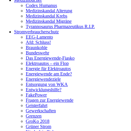
Medizinbücher
Codex Humanus
Medizinskandal Alterung
Medizinskandal Krebs
Medizinskandal Migräne
Tyrannosaurus Pharmazeutikus R.I.P.
Stromverbraucherschutz
EEG-Lamento
Afd: Schluss!
Braunkohle
Bundeswehr
Das Energiewende-Fiasko
Elektroautos – ein Flop
Energie für Elektroautos
Energiewende am Ende?
Energiewendeziele
Entsorgung von WKA
Entwicklungshilfe?
FakePower
Fragen zur Energiewende
Geisterfahrt
Gewerkschaften
Grenzen
GroKo 2018
Grüner Strom