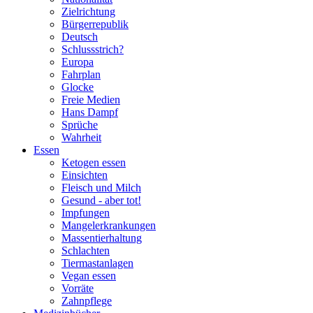
Zielrichtung
Bürgerrepublik
Deutsch
Schlussstrich?
Europa
Fahrplan
Glocke
Freie Medien
Hans Dampf
Sprüche
Wahrheit
Essen
Ketogen essen
Einsichten
Fleisch und Milch
Gesund - aber tot!
Impfungen
Mangelerkrankungen
Massentierhaltung
Schlachten
Tiermastanlagen
Vegan essen
Vorräte
Zahnpflege