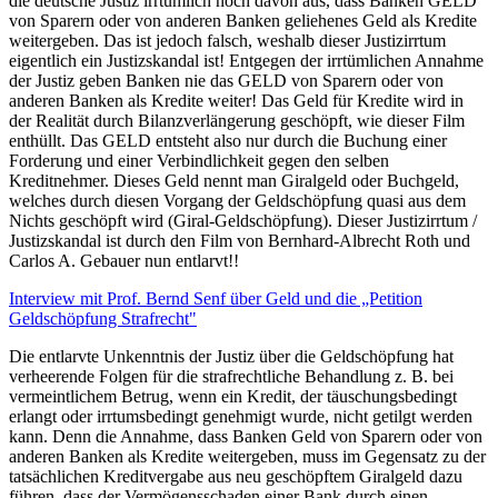
die deutsche Justiz irrtümlich noch davon aus, dass Banken GELD
von Sparern oder von anderen Banken geliehenes Geld als Kredite
weitergeben. Das ist jedoch falsch, weshalb dieser Justizirrtum
eigentlich ein Justizskandal ist! Entgegen der irrtümlichen Annahme
der Justiz geben Banken nie das GELD von Sparern oder von
anderen Banken als Kredite weiter! Das Geld für Kredite wird in
der Realität durch Bilanzverlängerung geschöpft, wie dieser Film
enthüllt. Das GELD entsteht also nur durch die Buchung einer
Forderung und einer Verbindlichkeit gegen den selben
Kreditnehmer. Dieses Geld nennt man Giralgeld oder Buchgeld,
welches durch diesen Vorgang der Geldschöpfung quasi aus dem
Nichts geschöpft wird (Giral-Geldschöpfung). Dieser Justizirrtum /
Justizskandal ist durch den Film von Bernhard-Albrecht Roth und
Carlos A. Gebauer nun entlarvt!!
Interview mit Prof. Bernd Senf über Geld und die „Petition
Geldschöpfung Strafrecht"
Die entlarvte Unkenntnis der Justiz über die Geldschöpfung hat
verheerende Folgen für die strafrechtliche Behandlung z. B. bei
vermeintlichem Betrug, wenn ein Kredit, der täuschungsbedingt
erlangt oder irrtumsbedingt genehmigt wurde, nicht getilgt werden
kann. Denn die Annahme, dass Banken Geld von Sparern oder von
anderen Banken als Kredite weitergeben, muss im Gegensatz zu der
tatsächlichen Kreditvergabe aus neu geschöpftem Giralgeld dazu
führen, dass der Vermögensschaden einer Bank durch einen