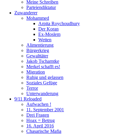
Meine Schreiben
Parteiendiktatur
Zuwanderer
Mohammed
Arpita Roychoudhury
Der Koran
Ex-Moslem
Wetten
Alimentierung
Bürgerkrieg
Gewalttäter
Jakob Tscharntke
Merkel schafft es!
Migration
Ruhig und gelassen
Soziales Gefüge
Terror
Unterwanderung
9/11 Reloaded
Aufwachen !
11. September 2001
Drei Fragen
Hoax = Betrug
16. April 2016
Chasarische Mafia