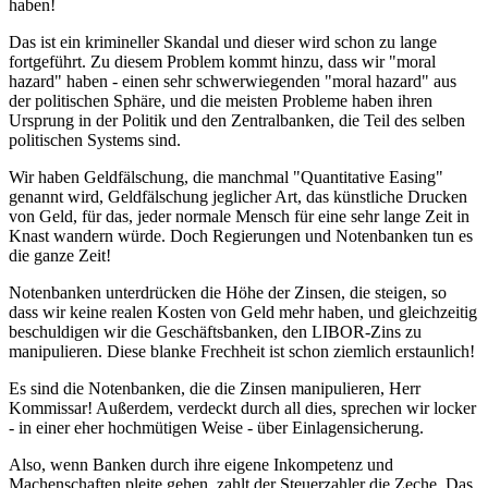
haben!
Das ist ein krimineller Skandal und dieser wird schon zu lange
fortgeführt. Zu diesem Problem kommt hinzu, dass wir "moral
hazard" haben - einen sehr schwerwiegenden "moral hazard" aus
der politischen Sphäre, und die meisten Probleme haben ihren
Ursprung in der Politik und den Zentralbanken, die Teil des selben
politischen Systems sind.
Wir haben Geldfälschung, die manchmal "Quantitative Easing"
genannt wird, Geldfälschung jeglicher Art, das künstliche Drucken
von Geld, für das, jeder normale Mensch für eine sehr lange Zeit in
Knast wandern würde. Doch Regierungen und Notenbanken tun es
die ganze Zeit!
Notenbanken unterdrücken die Höhe der Zinsen, die steigen, so
dass wir keine realen Kosten von Geld mehr haben, und gleichzeitig
beschuldigen wir die Geschäftsbanken, den LIBOR-Zins zu
manipulieren. Diese blanke Frechheit ist schon ziemlich erstaunlich!
Es sind die Notenbanken, die die Zinsen manipulieren, Herr
Kommissar! Außerdem, verdeckt durch all dies, sprechen wir locker
- in einer eher hochmütigen Weise - über Einlagensicherung.
Also, wenn Banken durch ihre eigene Inkompetenz und
Machenschaften pleite gehen, zahlt der Steuerzahler die Zeche. Das