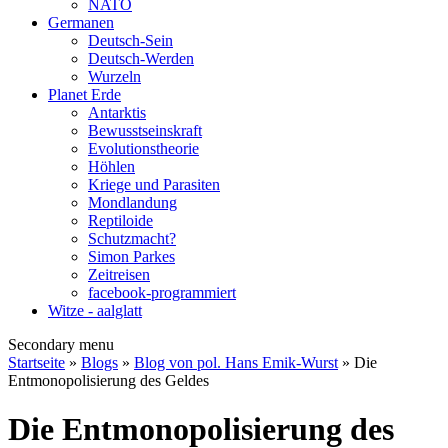
NATO
Germanen
Deutsch-Sein
Deutsch-Werden
Wurzeln
Planet Erde
Antarktis
Bewusstseinskraft
Evolutionstheorie
Höhlen
Kriege und Parasiten
Mondlandung
Reptiloide
Schutzmacht?
Simon Parkes
Zeitreisen
facebook-programmiert
Witze - aalglatt
Secondary menu
Startseite
»
Blogs
»
Blog von pol. Hans Emik-Wurst
» Die
Entmonopolisierung des Geldes
Die Entmonopolisierung des