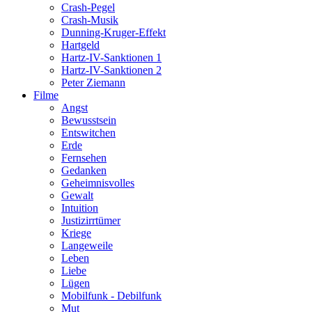
Crash-Pegel
Crash-Musik
Dunning-Kruger-Effekt
Hartgeld
Hartz-IV-Sanktionen 1
Hartz-IV-Sanktionen 2
Peter Ziemann
Filme
Angst
Bewusstsein
Entswitchen
Erde
Fernsehen
Gedanken
Geheimnisvolles
Gewalt
Intuition
Justizirrtümer
Kriege
Langeweile
Leben
Liebe
Lügen
Mobilfunk - Debilfunk
Mut