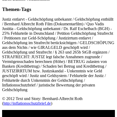
Themen-Tags
Justiz entlarvt - Geldschöpfung unbekannt / Geldschöpfung enthüllt
/ Bernhard Albrecht Roth Film (Dokumentarfilm) / Quo Vadis
Justitia - Geldschöpfung unbekannt / Dr. Ralf Eschelbach (BGH) -
25% Fehlurteile in Deutschland / Petition Geldschöpfung Strafrecht
/ Petitionen zur Geld-Schöpfung / Justizirrtum entlarvt /
Geldschöpfung im Strafrecht berücksichtigen / GELDSCHÖPUNG
aus dem Nichts / wie GIRALGELD geschöpft wird /
Geldschöpfung und Strafrecht / § 263 und 265b StGB ergänzen /
STRAFRECHT: JUSTIZ legt falsche Annahmen zugrunde /
Vermögensschaden berechnen (Höhe) / BETRUG zulasten von
Banken (Kreditbetrug) / Schaden bei Betrug und Kreditbetrug /
JUSTIZIRRTUM bzw. Justizskandal - Unkenntnis wie Geld
geschöpft wird / Justiz und Geldsystem / Fehlurteile der Justiz /
Fehlurteile durch Unkenntnis der Geldschöpfung /
Inflationsschutzbrief / juristische Bewertung der privaten
Geldschöpfung
© 2012 Text und Story: Bernhard-Albrecht Roth
(
http://inflationsschutzbrief.de
)