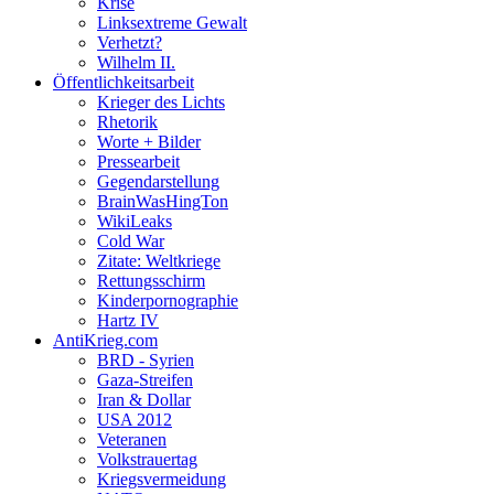
Krise
Linksextreme Gewalt
Verhetzt?
Wilhelm II.
Öffentlichkeitsarbeit
Krieger des Lichts
Rhetorik
Worte + Bilder
Pressearbeit
Gegendarstellung
BrainWasHingTon
WikiLeaks
Cold War
Zitate: Weltkriege
Rettungsschirm
Kinderpornographie
Hartz IV
AntiKrieg.com
BRD - Syrien
Gaza-Streifen
Iran & Dollar
USA 2012
Veteranen
Volkstrauertag
Kriegsvermeidung