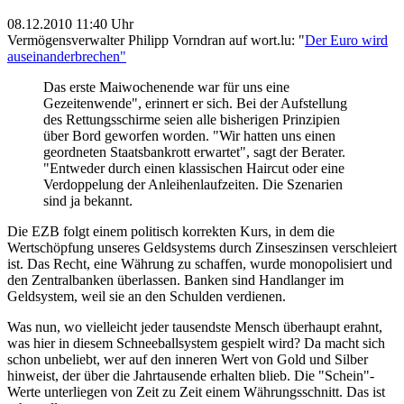
08.12.2010 11:40 Uhr
Vermögensverwalter Philipp Vorndran auf wort.lu: "
Der Euro wird
auseinanderbrechen"
Das erste Maiwochenende war für uns eine
Gezeitenwende", erinnert er sich. Bei der Aufstellung
des Rettungsschirme seien alle bisherigen Prinzipien
über Bord geworfen worden. "Wir hatten uns einen
geordneten Staatsbankrott erwartet", sagt der Berater.
"Entweder durch einen klassischen Haircut oder eine
Verdoppelung der Anleihenlaufzeiten. Die Szenarien
sind ja bekannt.
Die EZB folgt einem politisch korrekten Kurs, in dem die
Wertschöpfung unseres Geldsystems durch Zinseszinsen verschleiert
ist. Das Recht, eine Währung zu schaffen, wurde monopolisiert und
den Zentralbanken überlassen. Banken sind Handlanger im
Geldsystem, weil sie an den Schulden verdienen.
Was nun, wo vielleicht jeder tausendste Mensch überhaupt erahnt,
was hier in diesem Schneeballsystem gespielt wird? Da macht sich
schon unbeliebt, wer auf den inneren Wert von Gold und Silber
hinweist, der über die Jahrtausende erhalten blieb. Die "Schein"-
Werte unterliegen von Zeit zu Zeit einem Währungsschnitt. Das ist