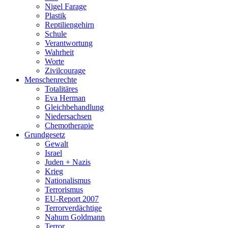
Nigel Farage
Plastik
Reptiliengehirn
Schule
Verantwortung
Wahrheit
Worte
Zivilcourage
Menschenrechte
Totalitäres
Eva Herman
Gleichbehandlung
Niedersachsen
Chemotherapie
Grundgesetz
Gewalt
Israel
Juden + Nazis
Krieg
Nationalismus
Terrorismus
EU-Report 2007
Terrorverdächtige
Nahum Goldmann
Terror