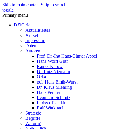
Skip to main content
Skip to search
toggle
Primary menu
DZiG.de
Aktualisiertes
Artikel
Impressum
Daten
Autoren
Prof. Dr.-Ing Hans-Günter Appel
Hans-Wolff Graf
Rainer Karow
Dr. Lutz Niemann
Orka
pol. Hans Emik-Wurst
Dr. Klaus Miehling
Hans Penner
Leonhard Schmitz
Larissa Tschikin
Ralf Wittkugel
Strategie
Begriffe
Warum?
Nationalität