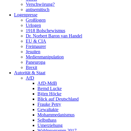
Verschwörung?
antisemitisch
Logenpresse
Großlogen
Urlogen
1918 Bolschewismus
Dr. Norbert Baron van Handel
EU & CIA
Freimaurer
Jesuiten
Medienmanipulation
Paneuropa
Brexit
Autorität & Staat
AfD
AfD-MdB
Bernd Lucke
Björn Höcke
Blick auf Deutschland
Frauke Petry
Gewaltakte
Mohammedanismus
Selbsthass
Umerziehung
Wahlprogramm 2017