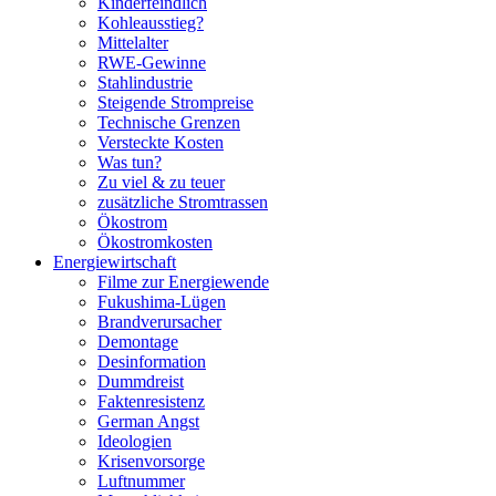
Kinderfeindlich
Kohleausstieg?
Mittelalter
RWE-Gewinne
Stahlindustrie
Steigende Strompreise
Technische Grenzen
Versteckte Kosten
Was tun?
Zu viel & zu teuer
zusätzliche Stromtrassen
Ökostrom
Ökostromkosten
Energiewirtschaft
Filme zur Energiewende
Fukushima-Lügen
Brandverursacher
Demontage
Desinformation
Dummdreist
Faktenresistenz
German Angst
Ideologien
Krisenvorsorge
Luftnummer