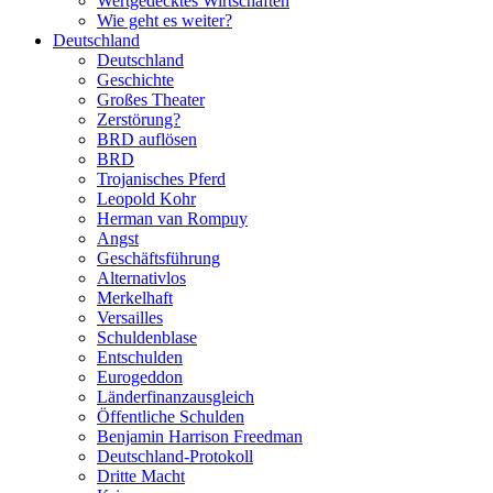
Wertgedecktes Wirtschaften
Wie geht es weiter?
Deutschland
Deutschland
Geschichte
Großes Theater
Zerstörung?
BRD auflösen
BRD
Trojanisches Pferd
Leopold Kohr
Herman van Rompuy
Angst
Geschäftsführung
Alternativlos
Merkelhaft
Versailles
Schuldenblase
Entschulden
Eurogeddon
Länderfinanzausgleich
Öffentliche Schulden
Benjamin Harrison Freedman
Deutschland-Protokoll
Dritte Macht