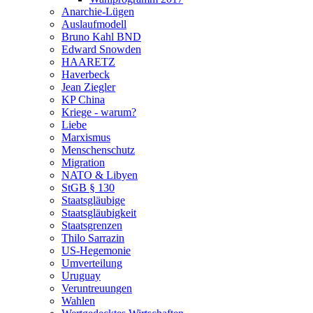
Anarchie-Lügen
Auslaufmodell
Bruno Kahl BND
Edward Snowden
HAARETZ
Haverbeck
Jean Ziegler
KP China
Kriege - warum?
Liebe
Marxismus
Menschenschutz
Migration
NATO & Libyen
StGB § 130
Staatsgläubige
Staatsgläubigkeit
Staatsgrenzen
Thilo Sarrazin
US-Hegemonie
Umverteilung
Uruguay
Veruntreuungen
Wahlen