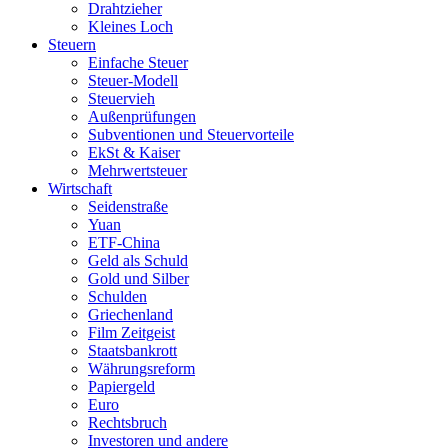
Drahtzieher
Kleines Loch
Steuern
Einfache Steuer
Steuer-Modell
Steuervieh
Außenprüfungen
Subventionen und Steuervorteile
EkSt & Kaiser
Mehrwertsteuer
Wirtschaft
Seidenstraße
Yuan
ETF-China
Geld als Schuld
Gold und Silber
Schulden
Griechenland
Film Zeitgeist
Staatsbankrott
Währungsreform
Papiergeld
Euro
Rechtsbruch
Investoren und andere