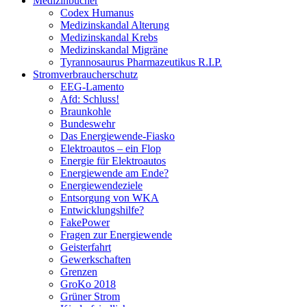
Medizinbücher
Codex Humanus
Medizinskandal Alterung
Medizinskandal Krebs
Medizinskandal Migräne
Tyrannosaurus Pharmazeutikus R.I.P.
Stromverbraucherschutz
EEG-Lamento
Afd: Schluss!
Braunkohle
Bundeswehr
Das Energiewende-Fiasko
Elektroautos – ein Flop
Energie für Elektroautos
Energiewende am Ende?
Energiewendeziele
Entsorgung von WKA
Entwicklungshilfe?
FakePower
Fragen zur Energiewende
Geisterfahrt
Gewerkschaften
Grenzen
GroKo 2018
Grüner Strom