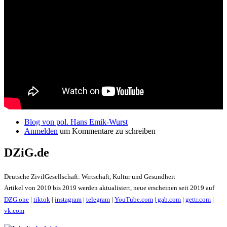
Blog von pol. Hans Emik-Wurst
Anmelden
um Kommentare zu schreiben
DZiG.de
Deutsche ZivilGesellschaft: Wirtschaft, Kultur und Gesundheit
Artikel von 2010 bis 2019 werden aktualisiert, neue erscheinen seit 2019 auf
DZG.one
|
tiktok
|
instagram
|
telegram
|
YouTube.com
|
gab.com
|
gettr.com
|
vk.com