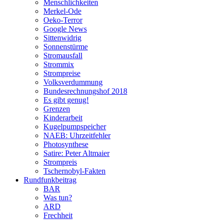
Menschlichkeiten
Merkel-Ode
Oeko-Terror
Google News
Sittenwidrig
Sonnenstürme
Stromausfall
Strommix
Strompreise
Volksverdummung
Bundesrechnungshof 2018
Es gibt genug!
Grenzen
Kinderarbeit
Kugelpumpspeicher
NAEB: Uhrzeitfehler
Photosynthese
Satire: Peter Altmaier
Strompreis
Tschernobyl-Fakten
Rundfunkbeitrag
BAR
Was tun?
ARD
Frechheit