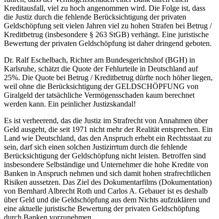
Kreditausfall, viel zu hoch angenommen wird. Die Folge ist, dass
die Justiz durch die fehlende Berücksichtigung der privaten
Geldschöpfung seit vielen Jahren viel zu hohen Strafen bei Betrug /
Kreditbetrug (insbesondere § 263 StGB) verhängt. Eine juristische
Bewertung der privaten Geldschöpfung ist daher dringend geboten.
Dr. Ralf Eschelbach, Richter am Bundesgerichtshof (BGH) in
Karlsruhe, schätzt die Quote der Fehlurteile in Deutschland auf
25%. Die Quote bei Betrug / Kreditbetrug dürfte noch höher liegen,
weil ohne die Berücksichtigung der GELDSCHÖPFUNG von
Giralgeld der tatsächliche Vermögensschaden kaum berechnet
werden kann. Ein peinlicher Justizskandal!
Es ist verheerend, das die Justiz im Strafrecht von Annahmen über
Geld ausgeht, die seit 1971 nicht mehr der Realität entsprechen. Ein
Land wie Deutschland, das den Anspruch erhebt ein Rechtsstaat zu
sein, darf sich einen solchen Justizirrtum durch die fehlende
Berücksichtigung der Geldschöpfung nicht leisten. Betroffen sind
insbesondere Selbständige und Unternehmer die hohe Kredite von
Banken in Anspruch nehmen und sich damit hohen strafrechtlichen
Risiken aussetzen. Das Ziel des Dokumentarfilms (Dokumentation)
von Bernhard Albrecht Roth und Carlos A. Gebauer ist es deshalb
über Geld und die Geldschöpfung aus dem Nichts aufzuklären und
eine aktuelle juristische Bewertung der privaten Geldschöpfung
durch Banken vorzunehmen.