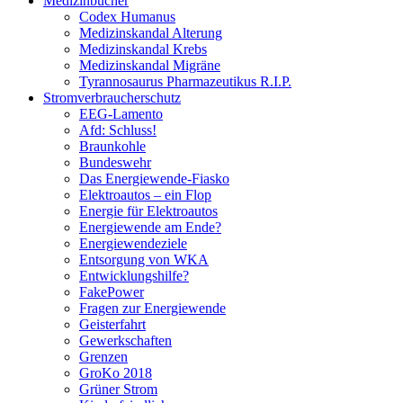
Medizinbücher
Codex Humanus
Medizinskandal Alterung
Medizinskandal Krebs
Medizinskandal Migräne
Tyrannosaurus Pharmazeutikus R.I.P.
Stromverbraucherschutz
EEG-Lamento
Afd: Schluss!
Braunkohle
Bundeswehr
Das Energiewende-Fiasko
Elektroautos – ein Flop
Energie für Elektroautos
Energiewende am Ende?
Energiewendeziele
Entsorgung von WKA
Entwicklungshilfe?
FakePower
Fragen zur Energiewende
Geisterfahrt
Gewerkschaften
Grenzen
GroKo 2018
Grüner Strom