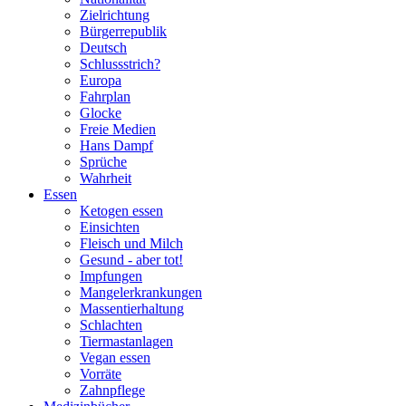
Zielrichtung
Bürgerrepublik
Deutsch
Schlussstrich?
Europa
Fahrplan
Glocke
Freie Medien
Hans Dampf
Sprüche
Wahrheit
Essen
Ketogen essen
Einsichten
Fleisch und Milch
Gesund - aber tot!
Impfungen
Mangelerkrankungen
Massentierhaltung
Schlachten
Tiermastanlagen
Vegan essen
Vorräte
Zahnpflege