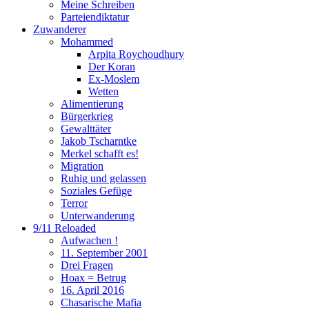
Meine Schreiben
Parteiendiktatur
Zuwanderer
Mohammed
Arpita Roychoudhury
Der Koran
Ex-Moslem
Wetten
Alimentierung
Bürgerkrieg
Gewalttäter
Jakob Tscharntke
Merkel schafft es!
Migration
Ruhig und gelassen
Soziales Gefüge
Terror
Unterwanderung
9/11 Reloaded
Aufwachen !
11. September 2001
Drei Fragen
Hoax = Betrug
16. April 2016
Chasarische Mafia