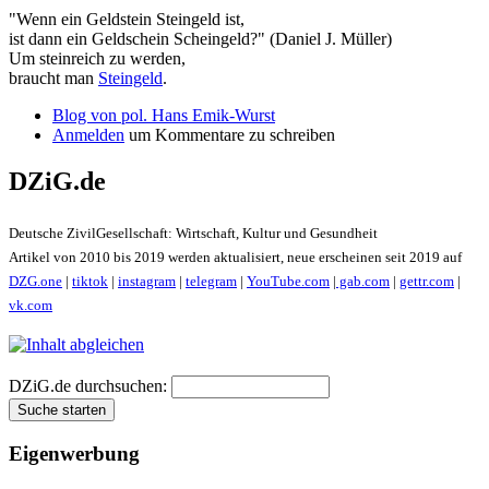
"Wenn ein Geldstein Steingeld ist,
ist dann ein Geldschein Scheingeld?" (Daniel J. Müller)
Um steinreich zu werden,
braucht man
Steingeld
.
Blog von pol. Hans Emik-Wurst
Anmelden
um Kommentare zu schreiben
DZiG.de
Deutsche ZivilGesellschaft: Wirtschaft, Kultur und Gesundheit
Artikel von 2010 bis 2019 werden aktualisiert, neue erscheinen seit 2019 auf
DZG.one
|
tiktok
|
instagram
|
telegram
|
YouTube.com
|
gab.com
|
gettr.com
|
vk.com
DZiG.de durchsuchen:
Eigenwerbung