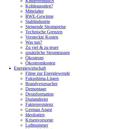
Kinderfeindlich
Kohleausstieg?
Mittelalter
RWE-Gewinne
Stahlindustrie
Steigende Strompreise
Technische Grenzen
Versteckte Kosten
Was tun?
Zu viel & zu teuer
zusätzliche Stromtrassen
Ökostrom
Ökostromkosten
Energiewirtschaft
Filme zur Energiewende
Fukushima-Lügen
Brandverursacher
Demontage
Desinformation
Dummdreist
Faktenresistenz
German Angst
Ideologien
Krisenvorsorge
Luftnummer