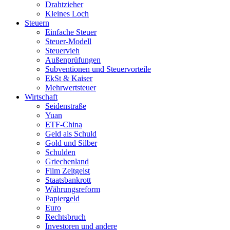
Drahtzieher
Kleines Loch
Steuern
Einfache Steuer
Steuer-Modell
Steuervieh
Außenprüfungen
Subventionen und Steuervorteile
EkSt & Kaiser
Mehrwertsteuer
Wirtschaft
Seidenstraße
Yuan
ETF-China
Geld als Schuld
Gold und Silber
Schulden
Griechenland
Film Zeitgeist
Staatsbankrott
Währungsreform
Papiergeld
Euro
Rechtsbruch
Investoren und andere