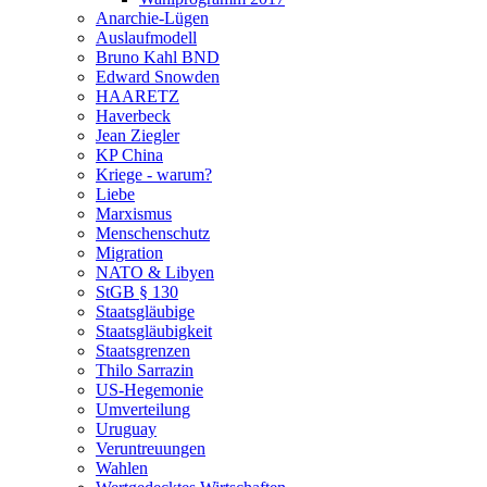
Anarchie-Lügen
Auslaufmodell
Bruno Kahl BND
Edward Snowden
HAARETZ
Haverbeck
Jean Ziegler
KP China
Kriege - warum?
Liebe
Marxismus
Menschenschutz
Migration
NATO & Libyen
StGB § 130
Staatsgläubige
Staatsgläubigkeit
Staatsgrenzen
Thilo Sarrazin
US-Hegemonie
Umverteilung
Uruguay
Veruntreuungen
Wahlen