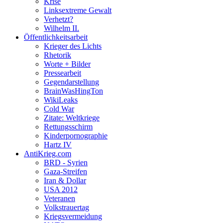
Krise
Linksextreme Gewalt
Verhetzt?
Wilhelm II.
Öffentlichkeitsarbeit
Krieger des Lichts
Rhetorik
Worte + Bilder
Pressearbeit
Gegendarstellung
BrainWasHingTon
WikiLeaks
Cold War
Zitate: Weltkriege
Rettungsschirm
Kinderpornographie
Hartz IV
AntiKrieg.com
BRD - Syrien
Gaza-Streifen
Iran & Dollar
USA 2012
Veteranen
Volkstrauertag
Kriegsvermeidung