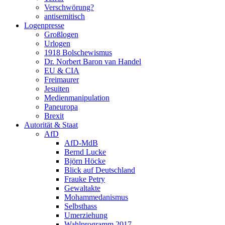
Verschwörung?
antisemitisch
Logenpresse
Großlogen
Urlogen
1918 Bolschewismus
Dr. Norbert Baron van Handel
EU & CIA
Freimaurer
Jesuiten
Medienmanipulation
Paneuropa
Brexit
Autorität & Staat
AfD
AfD-MdB
Bernd Lucke
Björn Höcke
Blick auf Deutschland
Frauke Petry
Gewaltakte
Mohammedanismus
Selbsthass
Umerziehung
Wahlprogramm 2017