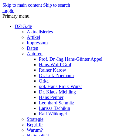
Skip to main content
Skip to search
toggle
Primary menu
DZiG.de
Aktualisiertes
Artikel
Impressum
Daten
Autoren
Prof. Dr.-Ing Hans-Günter Appel
Hans-Wolff Graf
Rainer Karow
Dr. Lutz Niemann
Orka
pol. Hans Emik-Wurst
Dr. Klaus Miehling
Hans Penner
Leonhard Schmitz
Larissa Tschikin
Ralf Wittkugel
Strategie
Begriffe
Warum?
Nationalität