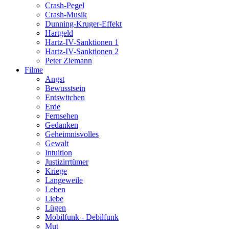
Crash-Pegel
Crash-Musik
Dunning-Kruger-Effekt
Hartgeld
Hartz-IV-Sanktionen 1
Hartz-IV-Sanktionen 2
Peter Ziemann
Filme
Angst
Bewusstsein
Entswitchen
Erde
Fernsehen
Gedanken
Geheimnisvolles
Gewalt
Intuition
Justizirrtümer
Kriege
Langeweile
Leben
Liebe
Lügen
Mobilfunk - Debilfunk
Mut