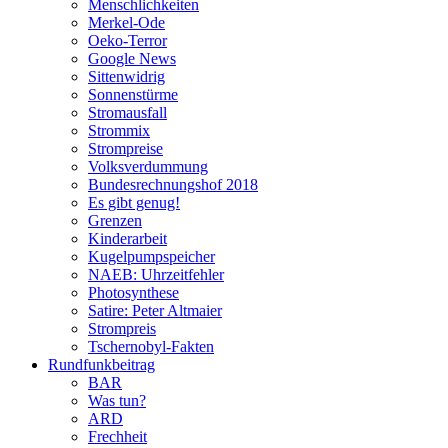
Menschlichkeiten
Merkel-Ode
Oeko-Terror
Google News
Sittenwidrig
Sonnenstürme
Stromausfall
Strommix
Strompreise
Volksverdummung
Bundesrechnungshof 2018
Es gibt genug!
Grenzen
Kinderarbeit
Kugelpumpspeicher
NAEB: Uhrzeitfehler
Photosynthese
Satire: Peter Altmaier
Strompreis
Tschernobyl-Fakten
Rundfunkbeitrag
BAR
Was tun?
ARD
Frechheit