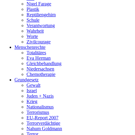
Nigel Farage
Plastik
Reptiliengehirn
Schule
Verantwortung
Wahrheit
Worte
Zivilcourage
Menschenrechte
Totalitäres
Eva Herman
Gleichbehandlung
Niedersachsen
Chemotherapie
Grundgesetz
Gewalt
Israel
Juden + Nazis
Krieg
Nationalismus
Terrorismus
EU-Report 2007
Terrorverdächtige
Nahum Goldmann
Terror