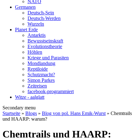
NATO
Germanen
Deutsch-Sein
Deutsch-Werden
Wurzeln
Planet Erde
Antarktis
Bewusstseinskraft
Evolutionstheorie
Höhlen
Kriege und Parasiten
Mondlandung
Reptiloide
Schutzmacht?
Simon Parkes
Zeitreisen
facebook-programmiert
Witze - aalglatt
Secondary menu
Startseite
»
Blogs
»
Blog von pol. Hans Emik-Wurst
» Chemtrails
und HAARP: warum?
Chemtrails und HAARP: