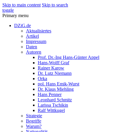
Skip to main content
Skip to search
toggle
Primary menu
DZiG.de
Aktualisiertes
Artikel
Impressum
Daten
Autoren
Prof. Dr.-Ing Hans-Günter Appel
Hans-Wolff Graf
Rainer Karow
Dr. Lutz Niemann
Orka
pol. Hans Emik-Wurst
Dr. Klaus Miehling
Hans Penner
Leonhard Schmitz
Larissa Tschikin
Ralf Wittkugel
Strategie
Begriffe
Warum?
Nationalität