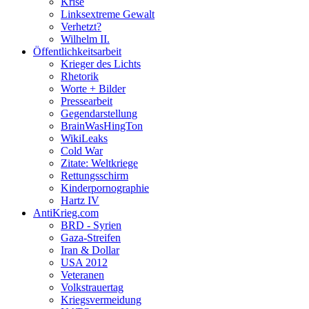
Krise
Linksextreme Gewalt
Verhetzt?
Wilhelm II.
Öffentlichkeitsarbeit
Krieger des Lichts
Rhetorik
Worte + Bilder
Pressearbeit
Gegendarstellung
BrainWasHingTon
WikiLeaks
Cold War
Zitate: Weltkriege
Rettungsschirm
Kinderpornographie
Hartz IV
AntiKrieg.com
BRD - Syrien
Gaza-Streifen
Iran & Dollar
USA 2012
Veteranen
Volkstrauertag
Kriegsvermeidung