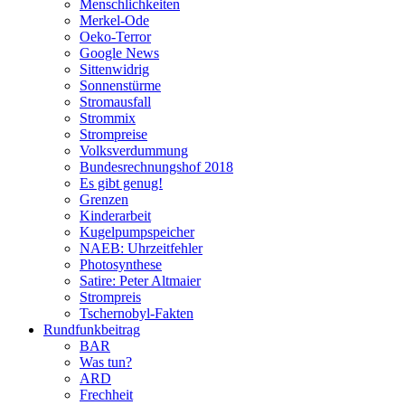
Menschlichkeiten
Merkel-Ode
Oeko-Terror
Google News
Sittenwidrig
Sonnenstürme
Stromausfall
Strommix
Strompreise
Volksverdummung
Bundesrechnungshof 2018
Es gibt genug!
Grenzen
Kinderarbeit
Kugelpumpspeicher
NAEB: Uhrzeitfehler
Photosynthese
Satire: Peter Altmaier
Strompreis
Tschernobyl-Fakten
Rundfunkbeitrag
BAR
Was tun?
ARD
Frechheit