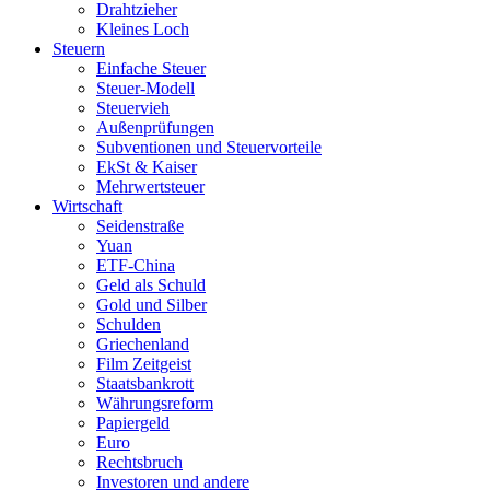
Drahtzieher
Kleines Loch
Steuern
Einfache Steuer
Steuer-Modell
Steuervieh
Außenprüfungen
Subventionen und Steuervorteile
EkSt & Kaiser
Mehrwertsteuer
Wirtschaft
Seidenstraße
Yuan
ETF-China
Geld als Schuld
Gold und Silber
Schulden
Griechenland
Film Zeitgeist
Staatsbankrott
Währungsreform
Papiergeld
Euro
Rechtsbruch
Investoren und andere