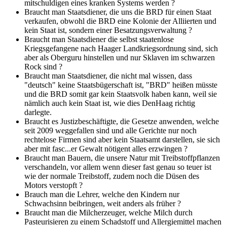
mitschuldigen eines kranken Systems werden ?
Braucht man Staatsdiener, die uns die BRD für einen Staat
verkaufen, obwohl die BRD eine Kolonie der Alliierten und
kein Staat ist, sondern einer Besatzungsverwaltung ?
Braucht man Staatsdiener die selbst staatenlose
Kriegsgefangene nach Haager Landkriegsordnung sind, sich
aber als Oberguru hinstellen und nur Sklaven im schwarzen
Rock sind ?
Braucht man Staatsdiener, die nicht mal wissen, dass
"deutsch" keine Staatsbügerschaft ist, "BRD" heißen müsste
und die BRD somit gar kein Staatsvolk haben kann, weil sie
nämlich auch kein Staat ist, wie dies DenHaag richtig
darlegte.
Braucht es Justizbeschäftigte, die Gesetze anwenden, welche
seit 2009 weggefallen sind und alle Gerichte nur noch
rechtelose Firmen sind aber kein Staatsamt darstellen, sie sich
aber mit fasc...er Gewalt nötigent alles erzwingen ?
Braucht man Bauern, die unsere Natur mit Treibstoffpflanzen
verschandeln, vor allem wenn dieser fast genau so teuer ist
wie der normale Treibstoff, zudem noch die Düsen des
Motors verstopft ?
Brauch man die Lehrer, welche den Kindern nur
Schwachsinn beibringen, weit anders als früher ?
Braucht man die Milcherzeuger, welche Milch durch
Pasteurisieren zu einem Schadstoff und Allergiemittel machen