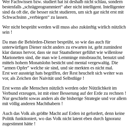
Wer Fachwissen bzw. studiert hat ist deshalb nicht schlau, sondern
bestenfalls „schrägprogrammiert“ aber nicht intelligent. Intelligenter
sind da oft die, die besser nicht studieren, um sich gar nicht erst mit
Schwachsinn „verbiegen“ zu lassen.
Wer nicht besprüht werden will muss also zukünftig wirlich nützlich
sein !
Da man die Behörden-Diener besprüht, so wie das auch für
unterwürfigen Diener nicht anders zu erwarten ist, geht zumindest
klar daraus hervor, dass sie nur Staatsdiener geführt wie willenlose
Marionetten sind, die man wie Lemminge missbraucht, benutzt und
mittels hohem Monatslohn besticht und mental vergewaltig. Die
"armen Opfer" welche sie sind, und sie merkten es nicht mal.
Erst wer aussteigt hats begriffen, der Rest heuchelt sich weiter was
vor, als Zeichen der Naivität und Selbstlüge !
Erst wenn alle Menschen nützlich werden oder Nützlichkeit im
Verbund erzeugen, ist mit einer Besserung auf der Erde zu rechnen !
Nur geschieht sowas anders als die bisherige Strategie und vor allem
mit völlig anderen Machthabern !
Auch das Volk als größte Macht auf Erden ist gefordert, denn keine
Politik funktioniert, wo das Volk nicht latent eben durch Ignoranz
zugestimmt hätte !