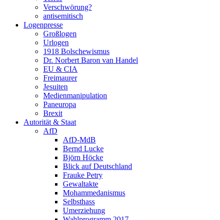
Verschwörung?
antisemitisch
Logenpresse
Großlogen
Urlogen
1918 Bolschewismus
Dr. Norbert Baron van Handel
EU & CIA
Freimaurer
Jesuiten
Medienmanipulation
Paneuropa
Brexit
Autorität & Staat
AfD
AfD-MdB
Bernd Lucke
Björn Höcke
Blick auf Deutschland
Frauke Petry
Gewaltakte
Mohammedanismus
Selbsthass
Umerziehung
Wahlprogramm 2017