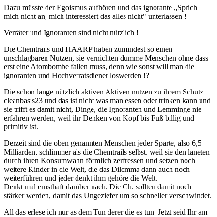
Dazu müsste der Egoismus aufhören und das ignorante „Sprich
mich nicht an, mich interessiert das alles nicht" unterlassen !
Verräter und Ignoranten sind nicht nützlich !
Die Chemtrails und HAARP haben zumindest so einen
unschlagbaren Nutzen, sie vernichten dumme Menschen ohne dass
erst eine Atombombe fallen muss, denn wie sonst will man die
ignoranten und Hochverratsdiener loswerden !?
Die schon lange nützlich aktiven Aktiven nutzen zu ihrem Schutz
cleanbasis23 und das ist nicht was man essen oder trinken kann und
sie trifft es damit nicht, Dinge, die Ignoranten und Lemminge nie
erfahren werden, weil ihr Denken von Kopf bis Fuß billig und
primitiv ist.
Derzeit sind die oben genannten Menschen jeder Sparte, also 6,5
Milliarden, schlimmer als die Chemtrails selbst, weil sie den laneten
durch ihren Konsumwahn förmlich zerfressen und setzen noch
weitere Kinder in die Welt, die das Dilemma dann auch noch
weiterführen und jeder denkt ihm gehöre die Welt.
Denkt mal ernsthaft darüber nach. Die Ch. sollten damit noch
stärker werden, damit das Ungeziefer um so schneller verschwindet.
All das erlese ich nur as dem Tun derer die es tun. Jetzt seid Ihr am