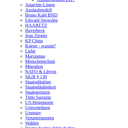
Anarchie-Lügen
Auslaufmodell
Bruno Kahl BND
Edward Snowden
HAARETZ
Haverbeck
Jean Ziegler
KP China
Kriege - warum?
Liebe
Marxismus
Menschenschutz
Migration
NATO & Libyen
StGB § 130
Staatsgläubige
Staatsgläubigkeit
Staatsgrenzen
Thilo Sarrazin
US-Hegemonie
Umverteilung
Uruguay
Veruntreuungen
Wahlen