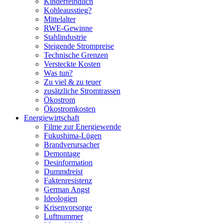
Kinderfeindlich
Kohleausstieg?
Mittelalter
RWE-Gewinne
Stahlindustrie
Steigende Strompreise
Technische Grenzen
Versteckte Kosten
Was tun?
Zu viel & zu teuer
zusätzliche Stromtrassen
Ökostrom
Ökostromkosten
Energiewirtschaft
Filme zur Energiewende
Fukushima-Lügen
Brandverursacher
Demontage
Desinformation
Dummdreist
Faktenresistenz
German Angst
Ideologien
Krisenvorsorge
Luftnummer