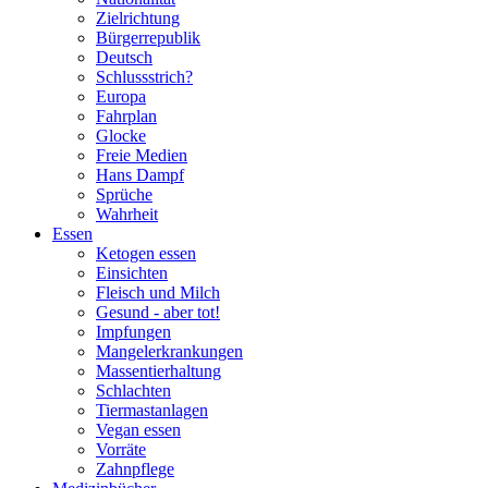
Zielrichtung
Bürgerrepublik
Deutsch
Schlussstrich?
Europa
Fahrplan
Glocke
Freie Medien
Hans Dampf
Sprüche
Wahrheit
Essen
Ketogen essen
Einsichten
Fleisch und Milch
Gesund - aber tot!
Impfungen
Mangelerkrankungen
Massentierhaltung
Schlachten
Tiermastanlagen
Vegan essen
Vorräte
Zahnpflege