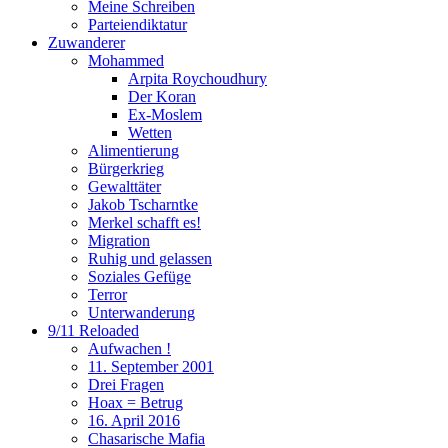
Meine Schreiben
Parteiendiktatur
Zuwanderer
Mohammed
Arpita Roychoudhury
Der Koran
Ex-Moslem
Wetten
Alimentierung
Bürgerkrieg
Gewalttäter
Jakob Tscharntke
Merkel schafft es!
Migration
Ruhig und gelassen
Soziales Gefüge
Terror
Unterwanderung
9/11 Reloaded
Aufwachen !
11. September 2001
Drei Fragen
Hoax = Betrug
16. April 2016
Chasarische Mafia