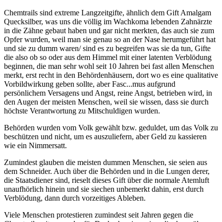
Chemtrails sind extreme Langzeitgifte, ähnlich dem Gift Amalgam
Quecksilber, was uns die völlig im Wachkoma lebenden Zahnärzte
in die Zähne gebaut haben und gar nicht merkten, das auch sie zum
Opfer wurden, weil man sie genau so an der Nase herumgeführt hat
und sie zu dumm waren/ sind es zu begreifen was sie da tun, Gifte
die also ob so oder aus dem Himmel mit einer latenten Verblödung
beginnen, die man sehr wohl seit 10 Jahren bei fast allen Menschen
merkt, erst recht in den Behördenhäusern, dort wo es eine qualitative
Vorbildwirkung geben sollte, aber Fasc...mus aufgrund
persönlichem Versagens und Angst, reine Angst, betrieben wird, in
den Augen der meisten Menschen, weil sie wissen, dass sie durch
höchste Verantwortung zu Mitschuldigen wurden.
Behörden wurden vom Volk gewählt bzw. geduldet, um das Volk zu
beschützen und nicht, um es auszuliefern, aber Geld zu kassieren
wie ein Nimmersatt.
Zumindest glauben die meisten dummen Menschen, sie seien aus
dem Schneider. Auch über die Behörden und in die Lungen derer,
die Staatsdiener sind, rieselt dieses Gift über die normale Atemluft
unaufhörlich hinein und sie siechen unbemerkt dahin, erst durch
Verblödung, dann durch vorzeitiges Ableben.
Viele Menschen protestieren zumindest seit Jahren gegen die