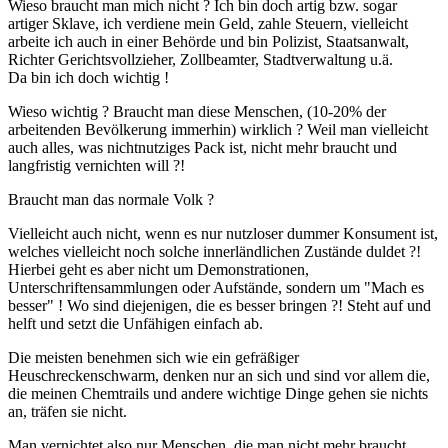
Wieso braucht man mich nicht ? Ich bin doch artig bzw. sogar
artiger Sklave, ich verdiene mein Geld, zahle Steuern, vielleicht
arbeite ich auch in einer Behörde und bin Polizist, Staatsanwalt,
Richter Gerichtsvollzieher, Zollbeamter, Stadtverwaltung u.ä.
Da bin ich doch wichtig !
Wieso wichtig ? Braucht man diese Menschen, (10-20% der
arbeitenden Bevölkerung immerhin) wirklich ? Weil man vielleicht
auch alles, was nichtnutziges Pack ist, nicht mehr braucht und
langfristig vernichten will ?!
Braucht man das normale Volk ?
Vielleicht auch nicht, wenn es nur nutzloser dummer Konsument ist,
welches vielleicht noch solche innerländlichen Zustände duldet ?!
Hierbei geht es aber nicht um Demonstrationen,
Unterschriftensammlungen oder Aufstände, sondern um "Mach es
besser" ! Wo sind diejenigen, die es besser bringen ?! Steht auf und
helft und setzt die Unfähigen einfach ab.
Die meisten benehmen sich wie ein gefräßiger
Heuschreckenschwarm, denken nur an sich und sind vor allem die,
die meinen Chemtrails und andere wichtige Dinge gehen sie nichts
an, träfen sie nicht.
Man vernichtet also nur Menschen, die man nicht mehr braucht,