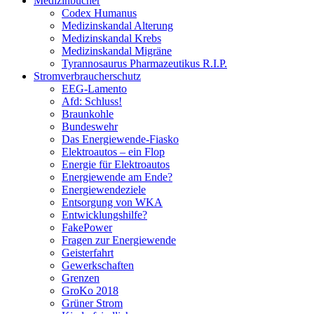
Medizinbücher
Codex Humanus
Medizinskandal Alterung
Medizinskandal Krebs
Medizinskandal Migräne
Tyrannosaurus Pharmazeutikus R.I.P.
Stromverbraucherschutz
EEG-Lamento
Afd: Schluss!
Braunkohle
Bundeswehr
Das Energiewende-Fiasko
Elektroautos – ein Flop
Energie für Elektroautos
Energiewende am Ende?
Energiewendeziele
Entsorgung von WKA
Entwicklungshilfe?
FakePower
Fragen zur Energiewende
Geisterfahrt
Gewerkschaften
Grenzen
GroKo 2018
Grüner Strom