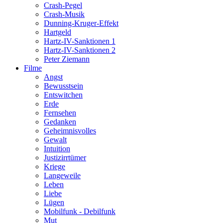
Crash-Pegel
Crash-Musik
Dunning-Kruger-Effekt
Hartgeld
Hartz-IV-Sanktionen 1
Hartz-IV-Sanktionen 2
Peter Ziemann
Filme
Angst
Bewusstsein
Entswitchen
Erde
Fernsehen
Gedanken
Geheimnisvolles
Gewalt
Intuition
Justizirrtümer
Kriege
Langeweile
Leben
Liebe
Lügen
Mobilfunk - Debilfunk
Mut