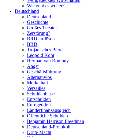
Wertgedecktes Wirtschaften
Wie geht es weiter?
Deutschland
Deutschland
Geschichte
Großes Theater
Zerstörung?
BRD auflösen
BRD
Trojanisches Pferd
Leopold Kohr
Herman van Rompuy
Angst
Geschäftsführung
Alternativlos
Merkelhaft
Versailles
Schuldenblase
Entschulden
Eurogeddon
Länderfinanzausgleich
Öffentliche Schulden
Benjamin Harrison Freedman
Deutschland-Protokoll
Dritte Macht