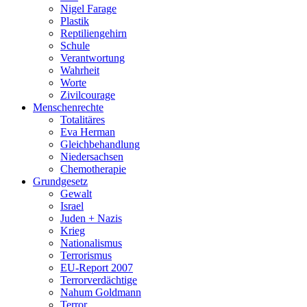
Nigel Farage
Plastik
Reptiliengehirn
Schule
Verantwortung
Wahrheit
Worte
Zivilcourage
Menschenrechte
Totalitäres
Eva Herman
Gleichbehandlung
Niedersachsen
Chemotherapie
Grundgesetz
Gewalt
Israel
Juden + Nazis
Krieg
Nationalismus
Terrorismus
EU-Report 2007
Terrorverdächtige
Nahum Goldmann
Terror