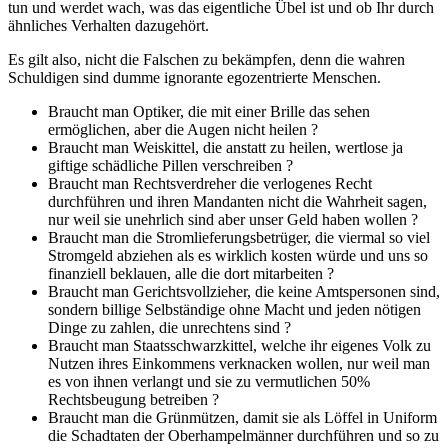
tun und werdet wach, was das eigentliche Übel ist und ob Ihr durch
ähnliches Verhalten dazugehört.
Es gilt also, nicht die Falschen zu bekämpfen, denn die wahren
Schuldigen sind dumme ignorante egozentrierte Menschen.
Braucht man Optiker, die mit einer Brille das sehen
ermöglichen, aber die Augen nicht heilen ?
Braucht man Weiskittel, die anstatt zu heilen, wertlose ja
giftige schädliche Pillen verschreiben ?
Braucht man Rechtsverdreher die verlogenes Recht
durchführen und ihren Mandanten nicht die Wahrheit sagen,
nur weil sie unehrlich sind aber unser Geld haben wollen ?
Braucht man die Stromlieferungsbetrüger, die viermal so viel
Stromgeld abziehen als es wirklich kosten würde und uns so
finanziell beklauen, alle die dort mitarbeiten ?
Braucht man Gerichtsvollzieher, die keine Amtspersonen sind,
sondern billige Selbständige ohne Macht und jeden nötigen
Dinge zu zahlen, die unrechtens sind ?
Braucht man Staatsschwarzkittel, welche ihr eigenes Volk zu
Nutzen ihres Einkommens verknacken wollen, nur weil man
es von ihnen verlangt und sie zu vermutlichen 50%
Rechtsbeugung betreiben ?
Braucht man die Grünmützen, damit sie als Löffel in Uniform
die Schadtaten der Oberhampelmänner durchführen und so zu