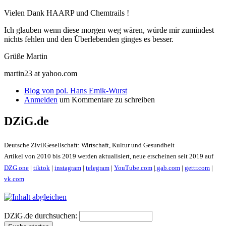
Vielen Dank HAARP und Chemtrails !
Ich glauben wenn diese morgen weg wären, würde mir zumindest
nichts fehlen und den Überlebenden ginges es besser.
Grüße Martin
martin23 at yahoo.com
Blog von pol. Hans Emik-Wurst
Anmelden
um Kommentare zu schreiben
DZiG.de
Deutsche ZivilGesellschaft: Wirtschaft, Kultur und Gesundheit
Artikel von 2010 bis 2019 werden aktualisiert, neue erscheinen seit 2019 auf
DZG.one
|
tiktok
|
instagram
|
telegram
|
YouTube.com
|
gab.com
|
gettr.com
|
vk.com
DZiG.de durchsuchen: