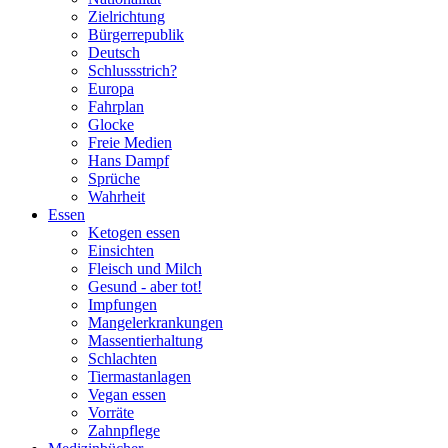
Zielrichtung
Bürgerrepublik
Deutsch
Schlussstrich?
Europa
Fahrplan
Glocke
Freie Medien
Hans Dampf
Sprüche
Wahrheit
Essen
Ketogen essen
Einsichten
Fleisch und Milch
Gesund - aber tot!
Impfungen
Mangelerkrankungen
Massentierhaltung
Schlachten
Tiermastanlagen
Vegan essen
Vorräte
Zahnpflege