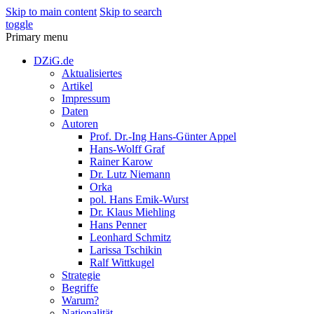
Skip to main content
Skip to search
toggle
Primary menu
DZiG.de
Aktualisiertes
Artikel
Impressum
Daten
Autoren
Prof. Dr.-Ing Hans-Günter Appel
Hans-Wolff Graf
Rainer Karow
Dr. Lutz Niemann
Orka
pol. Hans Emik-Wurst
Dr. Klaus Miehling
Hans Penner
Leonhard Schmitz
Larissa Tschikin
Ralf Wittkugel
Strategie
Begriffe
Warum?
Nationalität