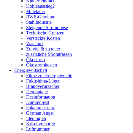
Kinderfeindlich
Kohleausstieg?
Mittelalter
RWE-Gewinne
Stahlindustrie
Steigende Strompreise
Technische Grenzen
Versteckte Kosten
Was tun?
Zu viel & zu teuer
zusätzliche Stromtrassen
Ökostrom
Ökostromkosten
Energiewirtschaft
Filme zur Energiewende
Fukushima-Lügen
Brandverursacher
Demontage
Desinformation
Dummdreist
Faktenresistenz
German Angst
Ideologien
Krisenvorsorge
Luftnummer