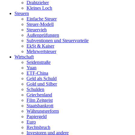
Drahtzieher
Kleines Loch
Steuern
Einfache Steuer
Steuer-Modell
Steuervieh
Außenprüfungen
Subventionen und Steuervorteile
EkSt & Kaiser
Mehrwertsteuer
Wirtschaft
Seidenstraße
Yuan
ETF-China
Geld als Schuld
Gold und Silber
Schulden
Griechenland
Film Zeitgeist
Staatsbankrott
Währungsreform
Papiergeld
Euro
Rechtsbruch
Investoren und andere