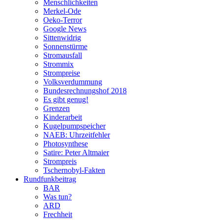
Menschlichkeiten
Merkel-Ode
Oeko-Terror
Google News
Sittenwidrig
Sonnenstürme
Stromausfall
Strommix
Strompreise
Volksverdummung
Bundesrechnungshof 2018
Es gibt genug!
Grenzen
Kinderarbeit
Kugelpumpspeicher
NAEB: Uhrzeitfehler
Photosynthese
Satire: Peter Altmaier
Strompreis
Tschernobyl-Fakten
Rundfunkbeitrag
BAR
Was tun?
ARD
Frechheit