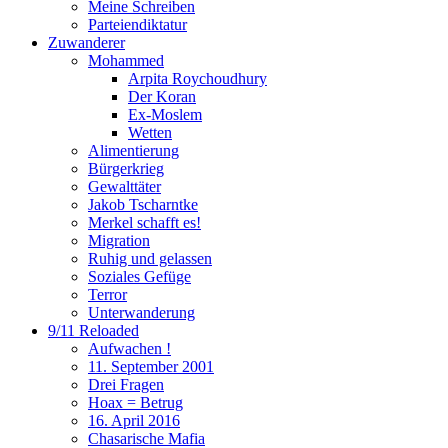
Meine Schreiben
Parteiendiktatur
Zuwanderer
Mohammed
Arpita Roychoudhury
Der Koran
Ex-Moslem
Wetten
Alimentierung
Bürgerkrieg
Gewalttäter
Jakob Tscharntke
Merkel schafft es!
Migration
Ruhig und gelassen
Soziales Gefüge
Terror
Unterwanderung
9/11 Reloaded
Aufwachen !
11. September 2001
Drei Fragen
Hoax = Betrug
16. April 2016
Chasarische Mafia