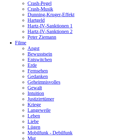
Crash-Pegel
Crash-Musik
Dunning-Kruger-Effekt
Hartgeld
Hartz-IV-Sanktionen 1
Hartz-IV-Sanktionen 2
Peter Ziemann
Filme
Angst
Bewusstsein
Entswitchen
Erde
Fernsehen
Gedanken
Geheimnisvolles
Gewalt
Intuition
Justizirrtümer
Kriege
Langeweile
Leben
Liebe
Lügen
Mobilfunk - Debilfunk
Mut