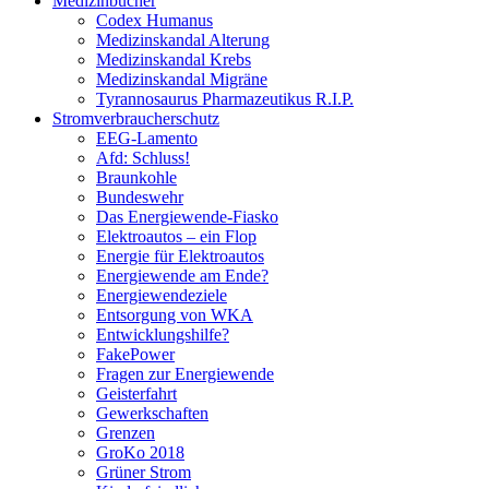
Medizinbücher
Codex Humanus
Medizinskandal Alterung
Medizinskandal Krebs
Medizinskandal Migräne
Tyrannosaurus Pharmazeutikus R.I.P.
Stromverbraucherschutz
EEG-Lamento
Afd: Schluss!
Braunkohle
Bundeswehr
Das Energiewende-Fiasko
Elektroautos – ein Flop
Energie für Elektroautos
Energiewende am Ende?
Energiewendeziele
Entsorgung von WKA
Entwicklungshilfe?
FakePower
Fragen zur Energiewende
Geisterfahrt
Gewerkschaften
Grenzen
GroKo 2018
Grüner Strom