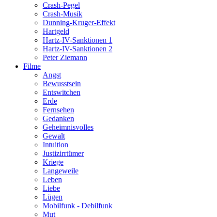
Crash-Pegel
Crash-Musik
Dunning-Kruger-Effekt
Hartgeld
Hartz-IV-Sanktionen 1
Hartz-IV-Sanktionen 2
Peter Ziemann
Filme
Angst
Bewusstsein
Entswitchen
Erde
Fernsehen
Gedanken
Geheimnisvolles
Gewalt
Intuition
Justizirrtümer
Kriege
Langeweile
Leben
Liebe
Lügen
Mobilfunk - Debilfunk
Mut