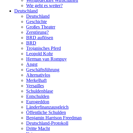
Wertgedecktes Wirtschaften
Wie geht es weiter?
Deutschland
Deutschland
Geschichte
Großes Theater
Zerstörung?
BRD auflösen
BRD
Trojanisches Pferd
Leopold Kohr
Herman van Rompuy
Angst
Geschäftsführung
Alternativlos
Merkelhaft
Versailles
Schuldenblase
Entschulden
Eurogeddon
Länderfinanzausgleich
Öffentliche Schulden
Benjamin Harrison Freedman
Deutschland-Protokoll
Dritte Macht