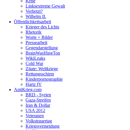
Krise
Linksextreme Gewalt
Verhetzt?
Wilhelm II.
Öffentlichkeitsarbeit
Krieger des Lichts
Rhetorik
Worte + Bilder
Pressearbeit
Gegendarstellung
BrainWasHingTon
WikiLeaks
Cold War
Zitate: Weltkriege
Rettungsschirm
Kinderpornographie
Hartz IV
AntiKrieg.com
BRD - Syrien
Gaza-Streifen
Iran & Dollar
USA 2012
Veteranen
Volkstrauertag
Kriegsvermeidung