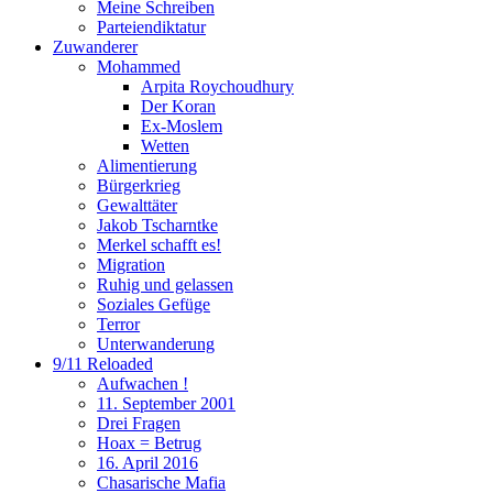
Meine Schreiben
Parteiendiktatur
Zuwanderer
Mohammed
Arpita Roychoudhury
Der Koran
Ex-Moslem
Wetten
Alimentierung
Bürgerkrieg
Gewalttäter
Jakob Tscharntke
Merkel schafft es!
Migration
Ruhig und gelassen
Soziales Gefüge
Terror
Unterwanderung
9/11 Reloaded
Aufwachen !
11. September 2001
Drei Fragen
Hoax = Betrug
16. April 2016
Chasarische Mafia