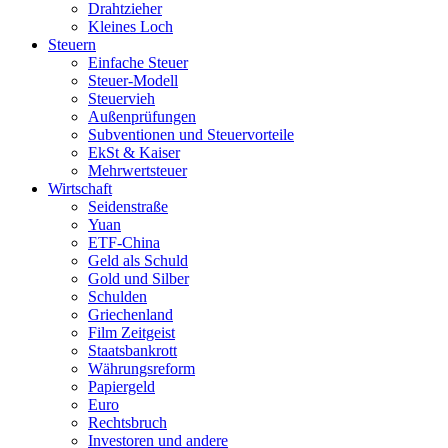
Drahtzieher
Kleines Loch
Steuern
Einfache Steuer
Steuer-Modell
Steuervieh
Außenprüfungen
Subventionen und Steuervorteile
EkSt & Kaiser
Mehrwertsteuer
Wirtschaft
Seidenstraße
Yuan
ETF-China
Geld als Schuld
Gold und Silber
Schulden
Griechenland
Film Zeitgeist
Staatsbankrott
Währungsreform
Papiergeld
Euro
Rechtsbruch
Investoren und andere