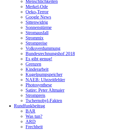
Menschlichkeiten
Merkel-Ode
Oeko-Terror
Google News
Sittenwidrig
Sonnenstürme
Stromausfall
Strommix
Strompreise
Volksverdummung
Bundesrechnungshof 2018
Es gibt genug!
Grenzen
Kinderarbeit
Kugelpumpspeicher
NAEB: Uhrzeitfehler
Photosynthese
Satire: Peter Altmaier
Strompreis
Tschernobyl-Fakten
Rundfunkbeitrag
BAR
Was tun?
ARD
Frechheit