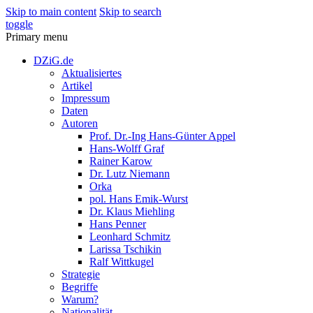
Skip to main content
Skip to search
toggle
Primary menu
DZiG.de
Aktualisiertes
Artikel
Impressum
Daten
Autoren
Prof. Dr.-Ing Hans-Günter Appel
Hans-Wolff Graf
Rainer Karow
Dr. Lutz Niemann
Orka
pol. Hans Emik-Wurst
Dr. Klaus Miehling
Hans Penner
Leonhard Schmitz
Larissa Tschikin
Ralf Wittkugel
Strategie
Begriffe
Warum?
Nationalität