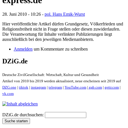
express.de
28. Juni 2010 - 10:26 -
pol. Hans Emik-Wurst
Hier veröffentlichte Artikel dürfen Grundgesetz, Völkerfrieden und
Religionsfreiheit nicht in Frage stellen oder diesen zuwiderlaufen.
Die Verantwortung für Inhalte verlinkter Publizierungen liegt
ausschließlich bei den jeweiligen Medienanbietern.
Anmelden
um Kommentare zu schreiben
DZiG.de
Deutsche ZivilGesellschaft: Wirtschaft, Kultur und Gesundheit
Artikel von 2010 bis 2019 werden aktualisiert, neue erscheinen seit 2019 auf
DZG.one
|
tiktok
|
instagram
|
telegram
|
YouTube.com
|
gab.com
|
gettr.com
|
vk.com
DZiG.de durchsuchen: