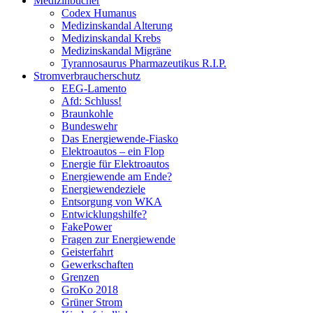
Medizinbücher
Codex Humanus
Medizinskandal Alterung
Medizinskandal Krebs
Medizinskandal Migräne
Tyrannosaurus Pharmazeutikus R.I.P.
Stromverbraucherschutz
EEG-Lamento
Afd: Schluss!
Braunkohle
Bundeswehr
Das Energiewende-Fiasko
Elektroautos – ein Flop
Energie für Elektroautos
Energiewende am Ende?
Energiewendeziele
Entsorgung von WKA
Entwicklungshilfe?
FakePower
Fragen zur Energiewende
Geisterfahrt
Gewerkschaften
Grenzen
GroKo 2018
Grüner Strom