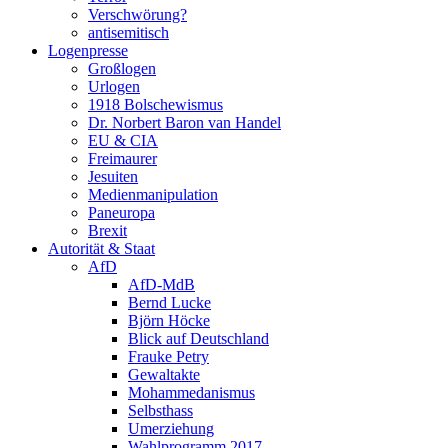
Verschwörung?
antisemitisch
Logenpresse
Großlogen
Urlogen
1918 Bolschewismus
Dr. Norbert Baron van Handel
EU & CIA
Freimaurer
Jesuiten
Medienmanipulation
Paneuropa
Brexit
Autorität & Staat
AfD
AfD-MdB
Bernd Lucke
Björn Höcke
Blick auf Deutschland
Frauke Petry
Gewaltakte
Mohammedanismus
Selbsthass
Umerziehung
Wahlprogramm 2017