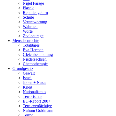
Nigel Farage
Plastik
Reptiliengehirn
Schule
Verantwortung
Wahrheit
Worte
Zivilcourage
Menschenrechte
Totalitäres
Eva Herman
Gleichbehandlung
Niedersachsen
Chemotherapie
Grundgesetz
Gewalt
Israel
Juden + Nazis
Krieg
Nationalismus
Terrorismus
EU-Report 2007
Terrorverdächtige
Nahum Goldmann
Terror