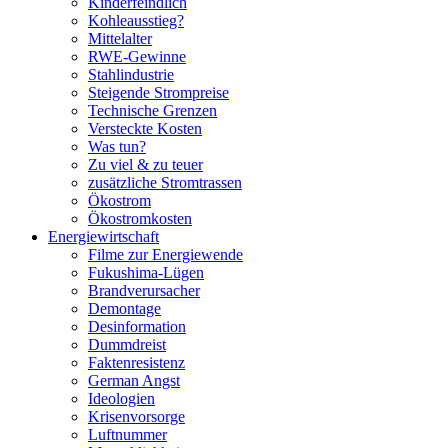
Kinderfeindlich
Kohleausstieg?
Mittelalter
RWE-Gewinne
Stahlindustrie
Steigende Strompreise
Technische Grenzen
Versteckte Kosten
Was tun?
Zu viel & zu teuer
zusätzliche Stromtrassen
Ökostrom
Ökostromkosten
Energiewirtschaft
Filme zur Energiewende
Fukushima-Lügen
Brandverursacher
Demontage
Desinformation
Dummdreist
Faktenresistenz
German Angst
Ideologien
Krisenvorsorge
Luftnummer