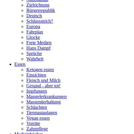
Zielrichtung
Bürgerrepublik
Deutsch
Schlussstrich?
Europa
Fahrplan
Glocke
Freie Medien
Hans Dampf
Sprüche
Wahrheit
Essen
Ketogen essen
Einsichten
Fleisch und Milch
Gesund - aber tot!
Impfungen
Mangelerkrankungen
Massentierhaltung
Schlachten
Tiermastanlagen
Vegan essen
Vorräte
Zahnpflege