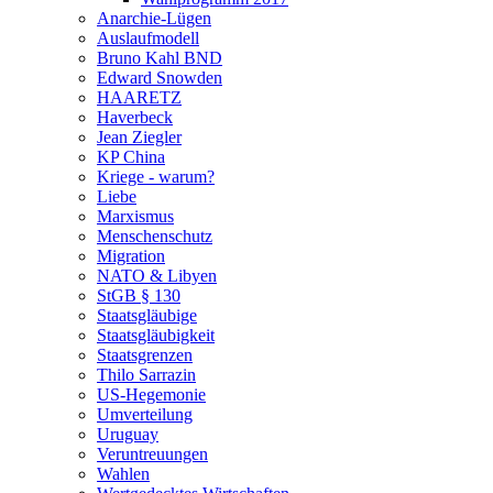
Anarchie-Lügen
Auslaufmodell
Bruno Kahl BND
Edward Snowden
HAARETZ
Haverbeck
Jean Ziegler
KP China
Kriege - warum?
Liebe
Marxismus
Menschenschutz
Migration
NATO & Libyen
StGB § 130
Staatsgläubige
Staatsgläubigkeit
Staatsgrenzen
Thilo Sarrazin
US-Hegemonie
Umverteilung
Uruguay
Veruntreuungen
Wahlen