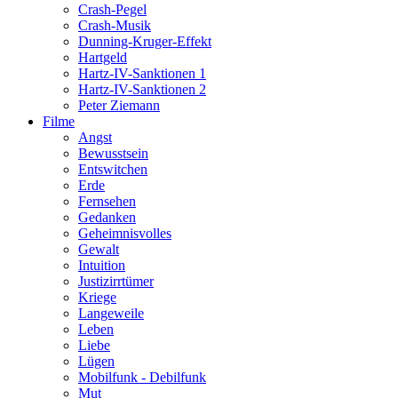
Crash-Pegel
Crash-Musik
Dunning-Kruger-Effekt
Hartgeld
Hartz-IV-Sanktionen 1
Hartz-IV-Sanktionen 2
Peter Ziemann
Filme
Angst
Bewusstsein
Entswitchen
Erde
Fernsehen
Gedanken
Geheimnisvolles
Gewalt
Intuition
Justizirrtümer
Kriege
Langeweile
Leben
Liebe
Lügen
Mobilfunk - Debilfunk
Mut