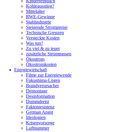
Kinderfeindlich
Kohleausstieg?
Mittelalter
RWE-Gewinne
Stahlindustrie
Steigende Strompreise
Technische Grenzen
Versteckte Kosten
Was tun?
Zu viel & zu teuer
zusätzliche Stromtrassen
Ökostrom
Ökostromkosten
Energiewirtschaft
Filme zur Energiewende
Fukushima-Lügen
Brandverursacher
Demontage
Desinformation
Dummdreist
Faktenresistenz
German Angst
Ideologien
Krisenvorsorge
Luftnummer