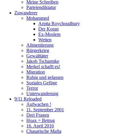
Meine Schreiben
Parteiendiktatur
Zuwanderer
Mohammed
Arpita Roychoudhury
Der Koran
Ex-Moslem
Wetten
Alimentierung
Bürgerkrieg
Gewalttäter
Jakob Tscharntke
Merkel schafft es!
Migration
Ruhig und gelassen
Soziales Gefüge
Terror
Unterwanderung
9/11 Reloaded
Aufwachen !
11. September 2001
Drei Fragen
Hoax = Betrug
16. April 2016
Chasarische Mafia