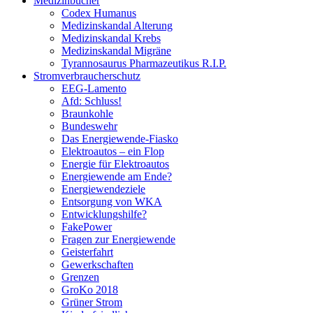
Medizinbücher
Codex Humanus
Medizinskandal Alterung
Medizinskandal Krebs
Medizinskandal Migräne
Tyrannosaurus Pharmazeutikus R.I.P.
Stromverbraucherschutz
EEG-Lamento
Afd: Schluss!
Braunkohle
Bundeswehr
Das Energiewende-Fiasko
Elektroautos – ein Flop
Energie für Elektroautos
Energiewende am Ende?
Energiewendeziele
Entsorgung von WKA
Entwicklungshilfe?
FakePower
Fragen zur Energiewende
Geisterfahrt
Gewerkschaften
Grenzen
GroKo 2018
Grüner Strom