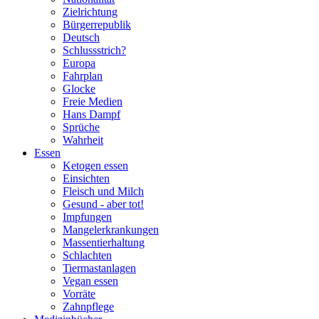
Zielrichtung
Bürgerrepublik
Deutsch
Schlussstrich?
Europa
Fahrplan
Glocke
Freie Medien
Hans Dampf
Sprüche
Wahrheit
Essen
Ketogen essen
Einsichten
Fleisch und Milch
Gesund - aber tot!
Impfungen
Mangelerkrankungen
Massentierhaltung
Schlachten
Tiermastanlagen
Vegan essen
Vorräte
Zahnpflege