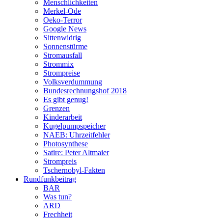
Menschlichkeiten
Merkel-Ode
Oeko-Terror
Google News
Sittenwidrig
Sonnenstürme
Stromausfall
Strommix
Strompreise
Volksverdummung
Bundesrechnungshof 2018
Es gibt genug!
Grenzen
Kinderarbeit
Kugelpumpspeicher
NAEB: Uhrzeitfehler
Photosynthese
Satire: Peter Altmaier
Strompreis
Tschernobyl-Fakten
Rundfunkbeitrag
BAR
Was tun?
ARD
Frechheit