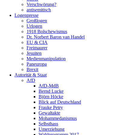
Verschwörung?
antisemitisch
Logenpresse
Großlogen
Urlogen
1918 Bolschewismus
Dr. Norbert Baron van Handel
EU & CIA
Freimaurer
Jesuiten
Medienmanipulation
Paneuropa
Brexit
Autorität & Staat
AfD
AfD-MdB
Bernd Lucke
Björn Höcke
Blick auf Deutschland
Frauke Petry
Gewaltakte
Mohammedanismus
Selbsthass
Umerziehung
Wahlprogramm 2017