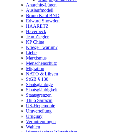
Anarchie-Lügen
Auslaufmodell
Bruno Kahl BND
Edward Snowden
HAARETZ
Haverbeck
Jean Ziegler
KP China
Kriege - warum?
Liebe
Marxismus
Menschenschutz
Migration
NATO & Libyen
StGB § 130
Staatsgläubige
Staatsgläubigkeit
Staatsgrenzen
Thilo Sarrazin
US-Hegemonie
Umverteilung
Uruguay
Veruntreuungen
Wahlen