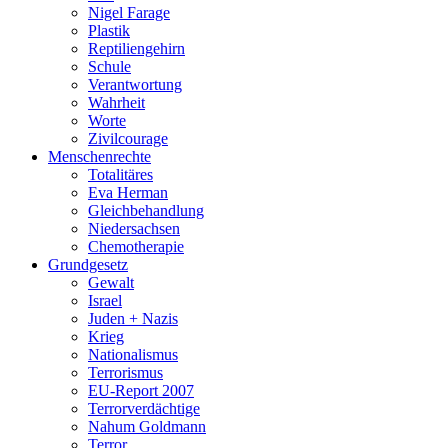
Nigel Farage
Plastik
Reptiliengehirn
Schule
Verantwortung
Wahrheit
Worte
Zivilcourage
Menschenrechte
Totalitäres
Eva Herman
Gleichbehandlung
Niedersachsen
Chemotherapie
Grundgesetz
Gewalt
Israel
Juden + Nazis
Krieg
Nationalismus
Terrorismus
EU-Report 2007
Terrorverdächtige
Nahum Goldmann
Terror