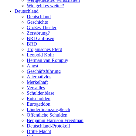
Wertgedecktes Wirtschaften
Wie geht es weiter?
Deutschland
Deutschland
Geschichte
Großes Theater
Zerstörung?
BRD auflösen
BRD
Trojanisches Pferd
Leopold Kohr
Herman van Rompuy
Angst
Geschäftsführung
Alternativlos
Merkelhaft
Versailles
Schuldenblase
Entschulden
Eurogeddon
Länderfinanzausgleich
Öffentliche Schulden
Benjamin Harrison Freedman
Deutschland-Protokoll
Dritte Macht