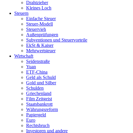
Drahtzieher
Kleines Loch
Steuern
Einfache Steuer
Steuer-Modell
Steuervieh
Außenprüfungen
Subventionen und Steuervorteile
EkSt & Kaiser
Mehrwertsteuer
Wirtschaft
Seidenstraße
Yuan
ETF-China
Geld als Schuld
Gold und Silber
Schulden
Griechenland
Film Zeitgeist
Staatsbankrott
Währungsreform
Papiergeld
Euro
Rechtsbruch
Investoren und andere