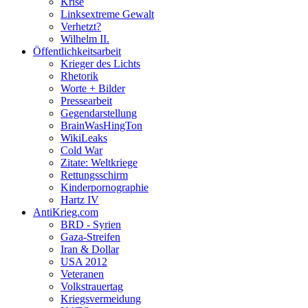
Krise
Linksextreme Gewalt
Verhetzt?
Wilhelm II.
Öffentlichkeitsarbeit
Krieger des Lichts
Rhetorik
Worte + Bilder
Pressearbeit
Gegendarstellung
BrainWasHingTon
WikiLeaks
Cold War
Zitate: Weltkriege
Rettungsschirm
Kinderpornographie
Hartz IV
AntiKrieg.com
BRD - Syrien
Gaza-Streifen
Iran & Dollar
USA 2012
Veteranen
Volkstrauertag
Kriegsvermeidung