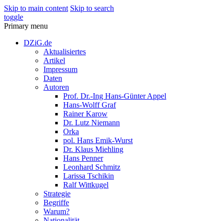
Skip to main content
Skip to search
toggle
Primary menu
DZiG.de
Aktualisiertes
Artikel
Impressum
Daten
Autoren
Prof. Dr.-Ing Hans-Günter Appel
Hans-Wolff Graf
Rainer Karow
Dr. Lutz Niemann
Orka
pol. Hans Emik-Wurst
Dr. Klaus Miehling
Hans Penner
Leonhard Schmitz
Larissa Tschikin
Ralf Wittkugel
Strategie
Begriffe
Warum?
Nationalität