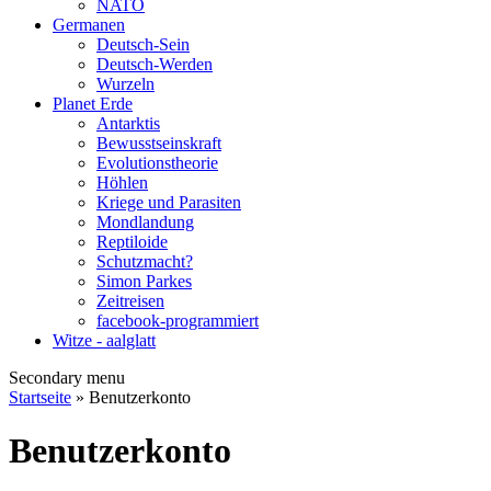
NATO
Germanen
Deutsch-Sein
Deutsch-Werden
Wurzeln
Planet Erde
Antarktis
Bewusstseinskraft
Evolutionstheorie
Höhlen
Kriege und Parasiten
Mondlandung
Reptiloide
Schutzmacht?
Simon Parkes
Zeitreisen
facebook-programmiert
Witze - aalglatt
Secondary menu
Startseite
» Benutzerkonto
Benutzerkonto