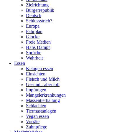
Zielrichtung
Bürgerrepublik
Deutsch
Schlussstrich?
Europa
Fahrplan
Glocke
Freie Medien
Hans Dampf
Sprüche
Wahrheit
Essen
Ketogen essen
Einsichten
Fleisch und Milch
Gesund - aber tot!
Impfungen
Mangelerkrankungen
Massentierhaltung
Schlachten
Tiermastanlagen
Vegan essen
Vorräte
Zahnpflege