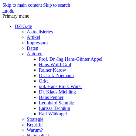
Skip to main content
Skip to search
toggle
Primary menu
DZiG.de
Aktualisiertes
Artikel
Impressum
Daten
Autoren
Prof. Dr.-Ing Hans-Günter Appel
Hans-Wolff Graf
Rainer Karow
Dr. Lutz Niemann
Orka
pol. Hans Emik-Wurst
Dr. Klaus Miehling
Hans Penner
Leonhard Schmitz
Larissa Tschikin
Ralf Wittkugel
Strategie
Begriffe
Warum?
Nationalität