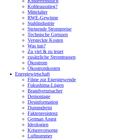
Kinderfeindlich
Kohleausstieg?
Mittelalter
RWE-Gewinne
Stahlindustrie
Steigende Strompreise
Technische Grenzen
Versteckte Kosten
Was tun?
Zu viel & zu teuer
zusätzliche Stromtrassen
Ökostrom
Ökostromkosten
Energiewirtschaft
Filme zur Energiewende
Fukushima-Lügen
Brandverursacher
Demontage
Desinformation
Dummdreist
Faktenresistenz
German Angst
Ideologien
Krisenvorsorge
Luftnummer