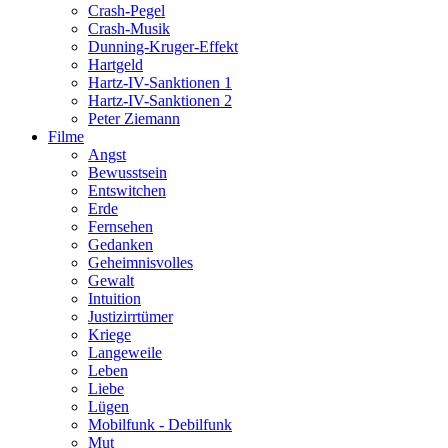
Crash-Pegel
Crash-Musik
Dunning-Kruger-Effekt
Hartgeld
Hartz-IV-Sanktionen 1
Hartz-IV-Sanktionen 2
Peter Ziemann
Filme
Angst
Bewusstsein
Entswitchen
Erde
Fernsehen
Gedanken
Geheimnisvolles
Gewalt
Intuition
Justizirrtümer
Kriege
Langeweile
Leben
Liebe
Lügen
Mobilfunk - Debilfunk
Mut