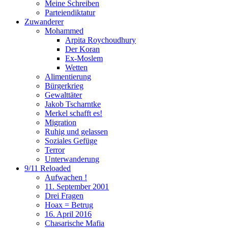
Meine Schreiben
Parteiendiktatur
Zuwanderer
Mohammed
Arpita Roychoudhury
Der Koran
Ex-Moslem
Wetten
Alimentierung
Bürgerkrieg
Gewalttäter
Jakob Tscharntke
Merkel schafft es!
Migration
Ruhig und gelassen
Soziales Gefüge
Terror
Unterwanderung
9/11 Reloaded
Aufwachen !
11. September 2001
Drei Fragen
Hoax = Betrug
16. April 2016
Chasarische Mafia