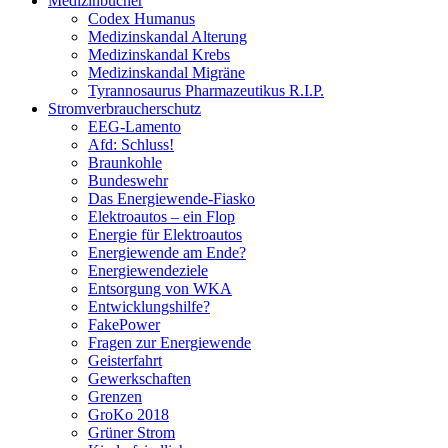
Medizinbücher
Codex Humanus
Medizinskandal Alterung
Medizinskandal Krebs
Medizinskandal Migräne
Tyrannosaurus Pharmazeutikus R.I.P.
Stromverbraucherschutz
EEG-Lamento
Afd: Schluss!
Braunkohle
Bundeswehr
Das Energiewende-Fiasko
Elektroautos – ein Flop
Energie für Elektroautos
Energiewende am Ende?
Energiewendeziele
Entsorgung von WKA
Entwicklungshilfe?
FakePower
Fragen zur Energiewende
Geisterfahrt
Gewerkschaften
Grenzen
GroKo 2018
Grüner Strom