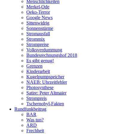
Menschlichkeiten
Merkel-Ode
Oeko-Terror
Google News
Sittenwidrig
Sonnenstürme
Stromausfall
Strommix
Strompreise
Volksverdummung
Bundesrechnungshof 2018
Es gibt genug!
Grenzen
Kinderarbeit
Kugelpumpspeicher
NAEB: Uhrzeitfehler
Photosynthese
Satire: Peter Altmaier
Strompreis
Tschernobyl-Fakten
Rundfunkbeitrag
BAR
Was tun?
ARD
Frechheit