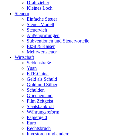
Drahtzieher
Kleines Loch
Steuern
Einfache Steuer
Steuer-Modell
Steuervieh
Außenprüfungen
Subventionen und Steuervorteile
EkSt & Kaiser
Mehrwertsteuer
Wirtschaft
Seidenstraße
Yuan
ETF-China
Geld als Schuld
Gold und Silber
Schulden
Griechenland
Film Zeitgeist
Staatsbankrott
Währungsreform
Papiergeld
Euro
Rechtsbruch
Investoren und andere