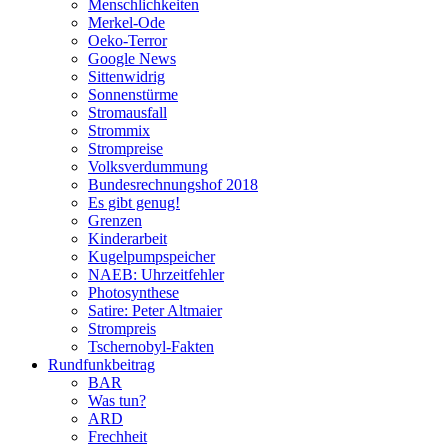
Menschlichkeiten
Merkel-Ode
Oeko-Terror
Google News
Sittenwidrig
Sonnenstürme
Stromausfall
Strommix
Strompreise
Volksverdummung
Bundesrechnungshof 2018
Es gibt genug!
Grenzen
Kinderarbeit
Kugelpumpspeicher
NAEB: Uhrzeitfehler
Photosynthese
Satire: Peter Altmaier
Strompreis
Tschernobyl-Fakten
Rundfunkbeitrag
BAR
Was tun?
ARD
Frechheit