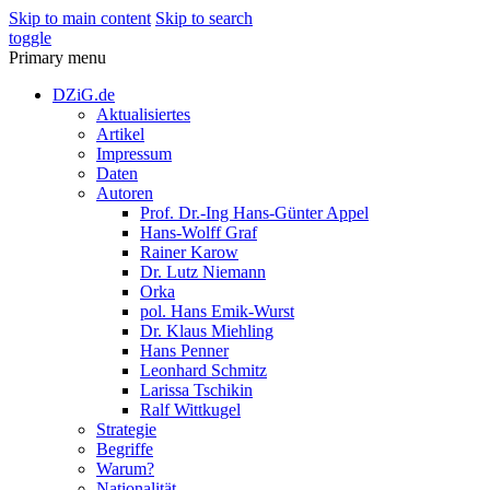
Skip to main content
Skip to search
toggle
Primary menu
DZiG.de
Aktualisiertes
Artikel
Impressum
Daten
Autoren
Prof. Dr.-Ing Hans-Günter Appel
Hans-Wolff Graf
Rainer Karow
Dr. Lutz Niemann
Orka
pol. Hans Emik-Wurst
Dr. Klaus Miehling
Hans Penner
Leonhard Schmitz
Larissa Tschikin
Ralf Wittkugel
Strategie
Begriffe
Warum?
Nationalität