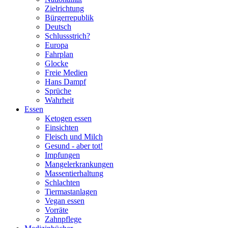
Zielrichtung
Bürgerrepublik
Deutsch
Schlussstrich?
Europa
Fahrplan
Glocke
Freie Medien
Hans Dampf
Sprüche
Wahrheit
Essen
Ketogen essen
Einsichten
Fleisch und Milch
Gesund - aber tot!
Impfungen
Mangelerkrankungen
Massentierhaltung
Schlachten
Tiermastanlagen
Vegan essen
Vorräte
Zahnpflege