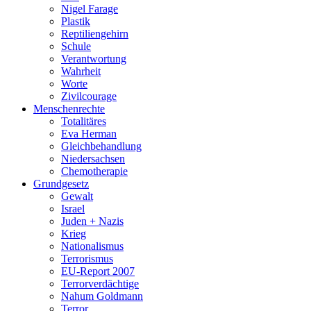
Nigel Farage
Plastik
Reptiliengehirn
Schule
Verantwortung
Wahrheit
Worte
Zivilcourage
Menschenrechte
Totalitäres
Eva Herman
Gleichbehandlung
Niedersachsen
Chemotherapie
Grundgesetz
Gewalt
Israel
Juden + Nazis
Krieg
Nationalismus
Terrorismus
EU-Report 2007
Terrorverdächtige
Nahum Goldmann
Terror