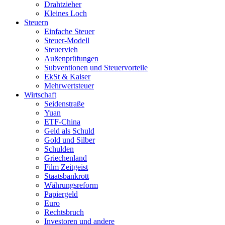
Drahtzieher
Kleines Loch
Steuern
Einfache Steuer
Steuer-Modell
Steuervieh
Außenprüfungen
Subventionen und Steuervorteile
EkSt & Kaiser
Mehrwertsteuer
Wirtschaft
Seidenstraße
Yuan
ETF-China
Geld als Schuld
Gold und Silber
Schulden
Griechenland
Film Zeitgeist
Staatsbankrott
Währungsreform
Papiergeld
Euro
Rechtsbruch
Investoren und andere