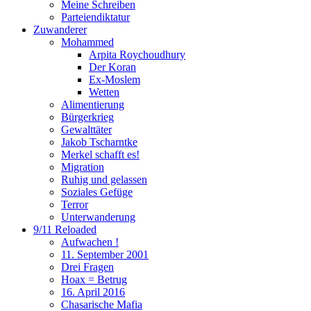
Meine Schreiben
Parteiendiktatur
Zuwanderer
Mohammed
Arpita Roychoudhury
Der Koran
Ex-Moslem
Wetten
Alimentierung
Bürgerkrieg
Gewalttäter
Jakob Tscharntke
Merkel schafft es!
Migration
Ruhig und gelassen
Soziales Gefüge
Terror
Unterwanderung
9/11 Reloaded
Aufwachen !
11. September 2001
Drei Fragen
Hoax = Betrug
16. April 2016
Chasarische Mafia