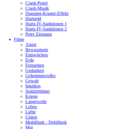
Crash-Pegel
Crash-Musik
Dunning-Kruger-Effekt
Hartgeld
Hartz-IV-Sanktionen 1
Hartz-IV-Sanktionen 2
Peter Ziemann
Filme
Angst
Bewusstsein
Entswitchen
Erde
Fernsehen
Gedanken
Geheimnisvolles
Gewalt
Intuition
Justizirrtümer
Kriege
Langeweile
Leben
Liebe
Lügen
Mobilfunk - Debilfunk
Mut