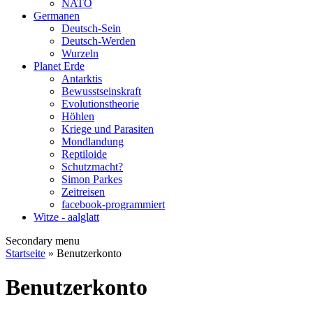
NATO
Germanen
Deutsch-Sein
Deutsch-Werden
Wurzeln
Planet Erde
Antarktis
Bewusstseinskraft
Evolutionstheorie
Höhlen
Kriege und Parasiten
Mondlandung
Reptiloide
Schutzmacht?
Simon Parkes
Zeitreisen
facebook-programmiert
Witze - aalglatt
Secondary menu
Startseite
» Benutzerkonto
Benutzerkonto