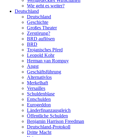
Wertgedecktes Wirtschaften
Wie geht es weiter?
Deutschland
Deutschland
Geschichte
Großes Theater
Zerstörung?
BRD auflösen
BRD
Trojanisches Pferd
Leopold Kohr
Herman van Rompuy
Angst
Geschäftsführung
Alternativlos
Merkelhaft
Versailles
Schuldenblase
Entschulden
Eurogeddon
Länderfinanzausgleich
Öffentliche Schulden
Benjamin Harrison Freedman
Deutschland-Protokoll
Dritte Macht