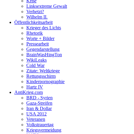
Krise
Linksextreme Gewalt
Verhetzt?
Wilhelm II.
Öffentlichkeitsarbeit
Krieger des Lichts
Rhetorik
Worte + Bilder
Pressearbeit
Gegendarstellung
BrainWasHingTon
WikiLeaks
Cold War
Zitate: Weltkriege
Rettungsschirm
Kinderpornographie
Hartz IV
AntiKrieg.com
BRD - Syrien
Gaza-Streifen
Iran & Dollar
USA 2012
Veteranen
Volkstrauertag
Kriegsvermeidung