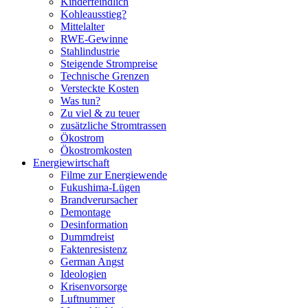
Kinderfeindlich
Kohleausstieg?
Mittelalter
RWE-Gewinne
Stahlindustrie
Steigende Strompreise
Technische Grenzen
Versteckte Kosten
Was tun?
Zu viel & zu teuer
zusätzliche Stromtrassen
Ökostrom
Ökostromkosten
Energiewirtschaft
Filme zur Energiewende
Fukushima-Lügen
Brandverursacher
Demontage
Desinformation
Dummdreist
Faktenresistenz
German Angst
Ideologien
Krisenvorsorge
Luftnummer