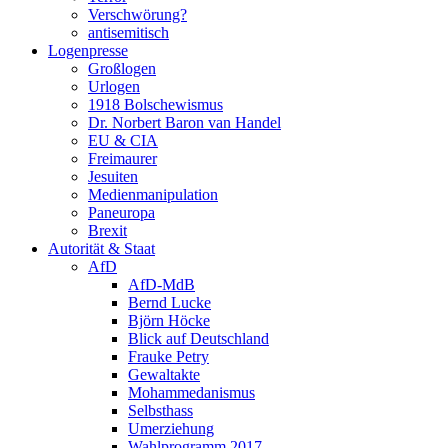
Verschwörung?
antisemitisch
Logenpresse
Großlogen
Urlogen
1918 Bolschewismus
Dr. Norbert Baron van Handel
EU & CIA
Freimaurer
Jesuiten
Medienmanipulation
Paneuropa
Brexit
Autorität & Staat
AfD
AfD-MdB
Bernd Lucke
Björn Höcke
Blick auf Deutschland
Frauke Petry
Gewaltakte
Mohammedanismus
Selbsthass
Umerziehung
Wahlprogramm 2017