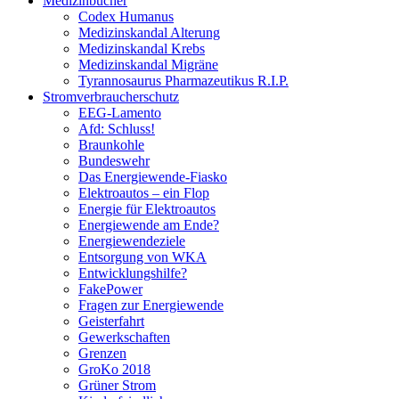
Medizinbücher
Codex Humanus
Medizinskandal Alterung
Medizinskandal Krebs
Medizinskandal Migräne
Tyrannosaurus Pharmazeutikus R.I.P.
Stromverbraucherschutz
EEG-Lamento
Afd: Schluss!
Braunkohle
Bundeswehr
Das Energiewende-Fiasko
Elektroautos – ein Flop
Energie für Elektroautos
Energiewende am Ende?
Energiewendeziele
Entsorgung von WKA
Entwicklungshilfe?
FakePower
Fragen zur Energiewende
Geisterfahrt
Gewerkschaften
Grenzen
GroKo 2018
Grüner Strom