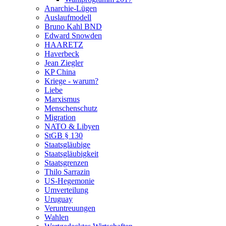
Anarchie-Lügen
Auslaufmodell
Bruno Kahl BND
Edward Snowden
HAARETZ
Haverbeck
Jean Ziegler
KP China
Kriege - warum?
Liebe
Marxismus
Menschenschutz
Migration
NATO & Libyen
StGB § 130
Staatsgläubige
Staatsgläubigkeit
Staatsgrenzen
Thilo Sarrazin
US-Hegemonie
Umverteilung
Uruguay
Veruntreuungen
Wahlen