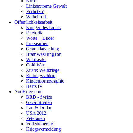
Krise
Linksextreme Gewalt
Verhetzt?
Wilhelm II.
Öffentlichkeitsarbeit
Krieger des Lichts
Rhetorik
Worte + Bilder
Pressearbeit
Gegendarstellung
BrainWasHingTon
WikiLeaks
Cold War
Zitate: Weltkriege
Rettungsschirm
Kinderpornographie
Hartz IV
AntiKrieg.com
BRD - Syrien
Gaza-Streifen
Iran & Dollar
USA 2012
Veteranen
Volkstrauertag
Kriegsvermeidung