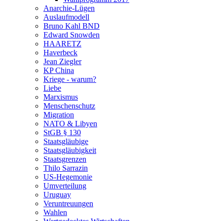
Anarchie-Lügen
Auslaufmodell
Bruno Kahl BND
Edward Snowden
HAARETZ
Haverbeck
Jean Ziegler
KP China
Kriege - warum?
Liebe
Marxismus
Menschenschutz
Migration
NATO & Libyen
StGB § 130
Staatsgläubige
Staatsgläubigkeit
Staatsgrenzen
Thilo Sarrazin
US-Hegemonie
Umverteilung
Uruguay
Veruntreuungen
Wahlen