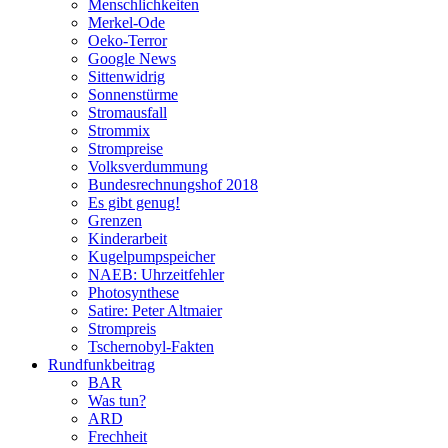
Menschlichkeiten
Merkel-Ode
Oeko-Terror
Google News
Sittenwidrig
Sonnenstürme
Stromausfall
Strommix
Strompreise
Volksverdummung
Bundesrechnungshof 2018
Es gibt genug!
Grenzen
Kinderarbeit
Kugelpumpspeicher
NAEB: Uhrzeitfehler
Photosynthese
Satire: Peter Altmaier
Strompreis
Tschernobyl-Fakten
Rundfunkbeitrag
BAR
Was tun?
ARD
Frechheit