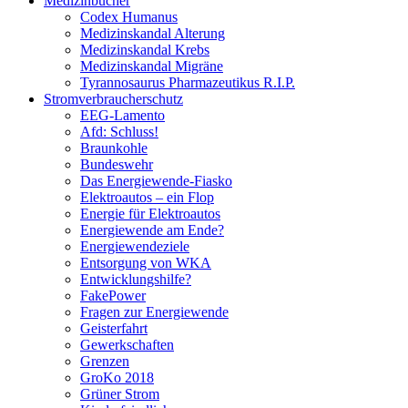
Medizinbücher
Codex Humanus
Medizinskandal Alterung
Medizinskandal Krebs
Medizinskandal Migräne
Tyrannosaurus Pharmazeutikus R.I.P.
Stromverbraucherschutz
EEG-Lamento
Afd: Schluss!
Braunkohle
Bundeswehr
Das Energiewende-Fiasko
Elektroautos – ein Flop
Energie für Elektroautos
Energiewende am Ende?
Energiewendeziele
Entsorgung von WKA
Entwicklungshilfe?
FakePower
Fragen zur Energiewende
Geisterfahrt
Gewerkschaften
Grenzen
GroKo 2018
Grüner Strom