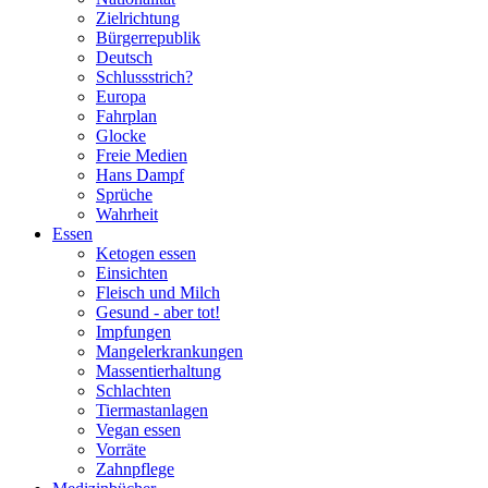
Zielrichtung
Bürgerrepublik
Deutsch
Schlussstrich?
Europa
Fahrplan
Glocke
Freie Medien
Hans Dampf
Sprüche
Wahrheit
Essen
Ketogen essen
Einsichten
Fleisch und Milch
Gesund - aber tot!
Impfungen
Mangelerkrankungen
Massentierhaltung
Schlachten
Tiermastanlagen
Vegan essen
Vorräte
Zahnpflege