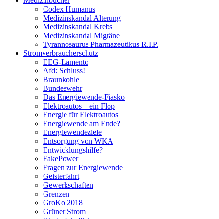
Medizinbücher
Codex Humanus
Medizinskandal Alterung
Medizinskandal Krebs
Medizinskandal Migräne
Tyrannosaurus Pharmazeutikus R.I.P.
Stromverbraucherschutz
EEG-Lamento
Afd: Schluss!
Braunkohle
Bundeswehr
Das Energiewende-Fiasko
Elektroautos – ein Flop
Energie für Elektroautos
Energiewende am Ende?
Energiewendeziele
Entsorgung von WKA
Entwicklungshilfe?
FakePower
Fragen zur Energiewende
Geisterfahrt
Gewerkschaften
Grenzen
GroKo 2018
Grüner Strom