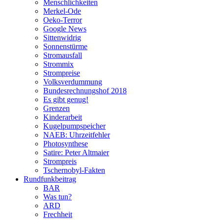
Menschlichkeiten
Merkel-Ode
Oeko-Terror
Google News
Sittenwidrig
Sonnenstürme
Stromausfall
Strommix
Strompreise
Volksverdummung
Bundesrechnungshof 2018
Es gibt genug!
Grenzen
Kinderarbeit
Kugelpumpspeicher
NAEB: Uhrzeitfehler
Photosynthese
Satire: Peter Altmaier
Strompreis
Tschernobyl-Fakten
Rundfunkbeitrag
BAR
Was tun?
ARD
Frechheit