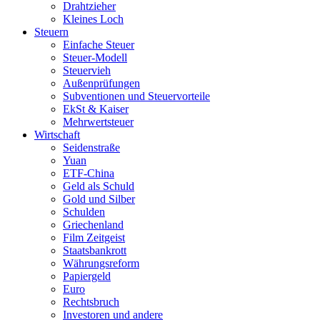
Drahtzieher
Kleines Loch
Steuern
Einfache Steuer
Steuer-Modell
Steuervieh
Außenprüfungen
Subventionen und Steuervorteile
EkSt & Kaiser
Mehrwertsteuer
Wirtschaft
Seidenstraße
Yuan
ETF-China
Geld als Schuld
Gold und Silber
Schulden
Griechenland
Film Zeitgeist
Staatsbankrott
Währungsreform
Papiergeld
Euro
Rechtsbruch
Investoren und andere