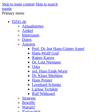
Skip to main content
Skip to search
toggle
Primary menu
DZiG.de
Aktualisiertes
Artikel
Impressum
Daten
Autoren
Prof. Dr.-Ing Hans-Günter Appel
Hans-Wolff Graf
Rainer Karow
Dr. Lutz Niemann
Orka
pol. Hans Emik-Wurst
Dr. Klaus Miehling
Hans Penner
Leonhard Schmitz
Larissa Tschikin
Ralf Wittkugel
Strategie
Begriffe
Warum?
Nationalität