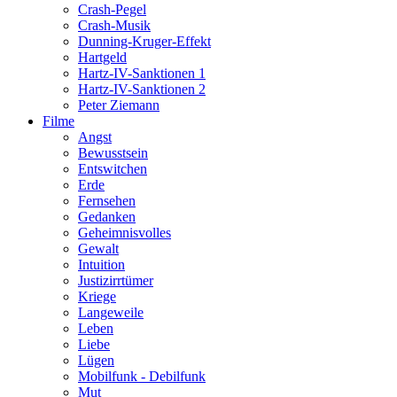
Crash-Pegel
Crash-Musik
Dunning-Kruger-Effekt
Hartgeld
Hartz-IV-Sanktionen 1
Hartz-IV-Sanktionen 2
Peter Ziemann
Filme
Angst
Bewusstsein
Entswitchen
Erde
Fernsehen
Gedanken
Geheimnisvolles
Gewalt
Intuition
Justizirrtümer
Kriege
Langeweile
Leben
Liebe
Lügen
Mobilfunk - Debilfunk
Mut