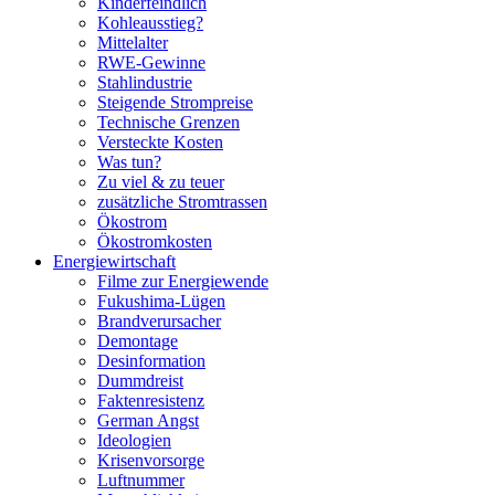
Kinderfeindlich
Kohleausstieg?
Mittelalter
RWE-Gewinne
Stahlindustrie
Steigende Strompreise
Technische Grenzen
Versteckte Kosten
Was tun?
Zu viel & zu teuer
zusätzliche Stromtrassen
Ökostrom
Ökostromkosten
Energiewirtschaft
Filme zur Energiewende
Fukushima-Lügen
Brandverursacher
Demontage
Desinformation
Dummdreist
Faktenresistenz
German Angst
Ideologien
Krisenvorsorge
Luftnummer