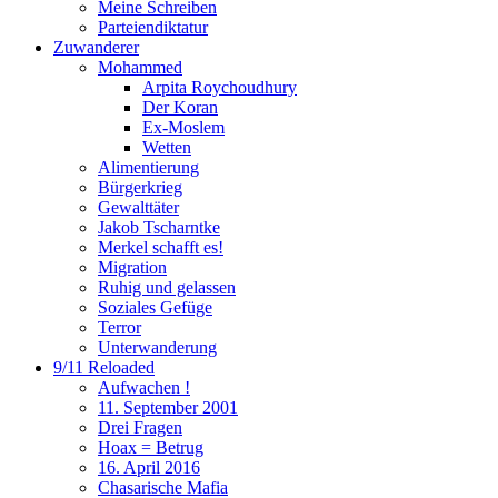
Meine Schreiben
Parteiendiktatur
Zuwanderer
Mohammed
Arpita Roychoudhury
Der Koran
Ex-Moslem
Wetten
Alimentierung
Bürgerkrieg
Gewalttäter
Jakob Tscharntke
Merkel schafft es!
Migration
Ruhig und gelassen
Soziales Gefüge
Terror
Unterwanderung
9/11 Reloaded
Aufwachen !
11. September 2001
Drei Fragen
Hoax = Betrug
16. April 2016
Chasarische Mafia