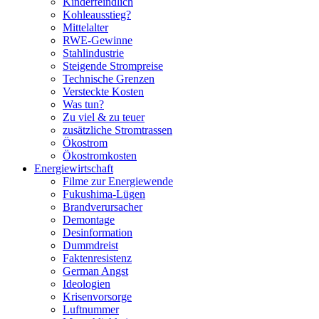
Kinderfeindlich
Kohleausstieg?
Mittelalter
RWE-Gewinne
Stahlindustrie
Steigende Strompreise
Technische Grenzen
Versteckte Kosten
Was tun?
Zu viel & zu teuer
zusätzliche Stromtrassen
Ökostrom
Ökostromkosten
Energiewirtschaft
Filme zur Energiewende
Fukushima-Lügen
Brandverursacher
Demontage
Desinformation
Dummdreist
Faktenresistenz
German Angst
Ideologien
Krisenvorsorge
Luftnummer