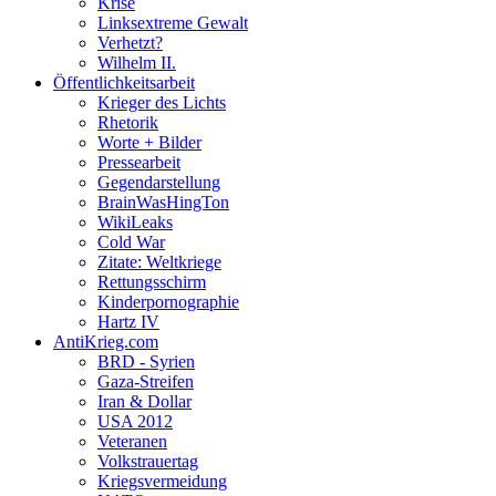
Krise
Linksextreme Gewalt
Verhetzt?
Wilhelm II.
Öffentlichkeitsarbeit
Krieger des Lichts
Rhetorik
Worte + Bilder
Pressearbeit
Gegendarstellung
BrainWasHingTon
WikiLeaks
Cold War
Zitate: Weltkriege
Rettungsschirm
Kinderpornographie
Hartz IV
AntiKrieg.com
BRD - Syrien
Gaza-Streifen
Iran & Dollar
USA 2012
Veteranen
Volkstrauertag
Kriegsvermeidung