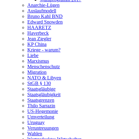
Anarchie-Lügen
Auslaufmodell
Bruno Kahl BND
Edward Snowden
HAARETZ
Haverbeck
Jean Ziegler
KP China
Kriege - warum?
Liebe
Marxismus
Menschenschutz
Migration
NATO & Libyen
StGB § 130
Staatsgläubige
Staatsgläubigkeit
Staatsgrenzen
Thilo Sarrazin
US-Hegemonie
Umverteilung
Uruguay
Veruntreuungen
Wahlen