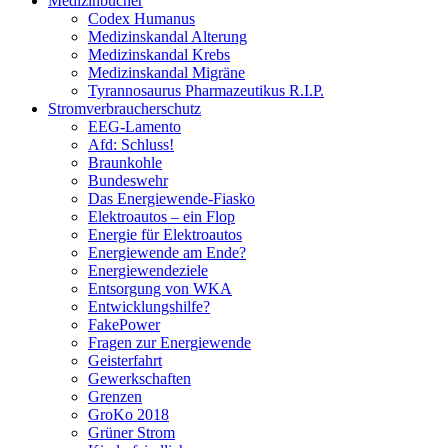
Medizinbücher
Codex Humanus
Medizinskandal Alterung
Medizinskandal Krebs
Medizinskandal Migräne
Tyrannosaurus Pharmazeutikus R.I.P.
Stromverbraucherschutz
EEG-Lamento
Afd: Schluss!
Braunkohle
Bundeswehr
Das Energiewende-Fiasko
Elektroautos – ein Flop
Energie für Elektroautos
Energiewende am Ende?
Energiewendeziele
Entsorgung von WKA
Entwicklungshilfe?
FakePower
Fragen zur Energiewende
Geisterfahrt
Gewerkschaften
Grenzen
GroKo 2018
Grüner Strom