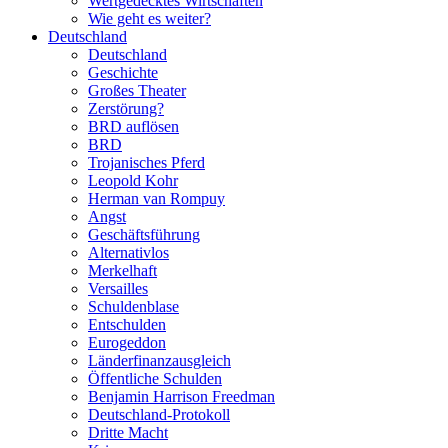
Wertgedecktes Wirtschaften
Wie geht es weiter?
Deutschland
Deutschland
Geschichte
Großes Theater
Zerstörung?
BRD auflösen
BRD
Trojanisches Pferd
Leopold Kohr
Herman van Rompuy
Angst
Geschäftsführung
Alternativlos
Merkelhaft
Versailles
Schuldenblase
Entschulden
Eurogeddon
Länderfinanzausgleich
Öffentliche Schulden
Benjamin Harrison Freedman
Deutschland-Protokoll
Dritte Macht