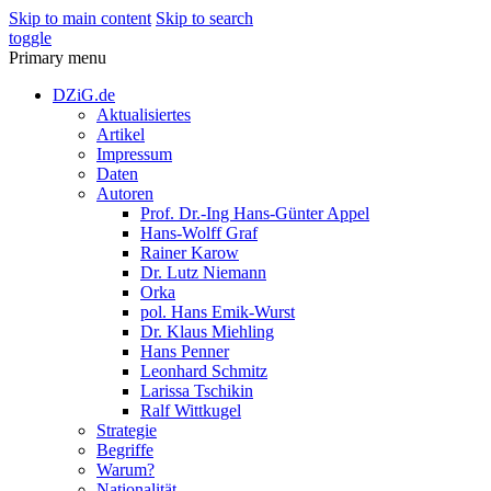
Skip to main content
Skip to search
toggle
Primary menu
DZiG.de
Aktualisiertes
Artikel
Impressum
Daten
Autoren
Prof. Dr.-Ing Hans-Günter Appel
Hans-Wolff Graf
Rainer Karow
Dr. Lutz Niemann
Orka
pol. Hans Emik-Wurst
Dr. Klaus Miehling
Hans Penner
Leonhard Schmitz
Larissa Tschikin
Ralf Wittkugel
Strategie
Begriffe
Warum?
Nationalität