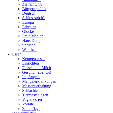
Zielrichtung
Bürgerrepublik
Deutsch
Schlussstrich?
Europa
Fahrplan
Glocke
Freie Medien
Hans Dampf
Sprüche
Wahrheit
Essen
Ketogen essen
Einsichten
Fleisch und Milch
Gesund - aber tot!
Impfungen
Mangelerkrankungen
Massentierhaltung
Schlachten
Tiermastanlagen
Vegan essen
Vorräte
Zahnpflege