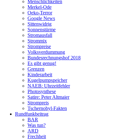
Menschlichkeiten
Merkel-Ode
Oeko-Terror
Google News
Sittenwidrig
Sonnenstürme
Stromausfall
Strommix
Strompreise
Volksverdummung
Bundesrechnungshof 2018
Es gibt genug!
Grenzen
Kinderarbeit
Kugelpumpspeicher
NAEB: Uhrzeitfehler
Photosynthese
Satire: Peter Altmaier
Strompreis
Tschernobyl-Fakten
Rundfunkbeitrag
BAR
Was tun?
ARD
Frechheit