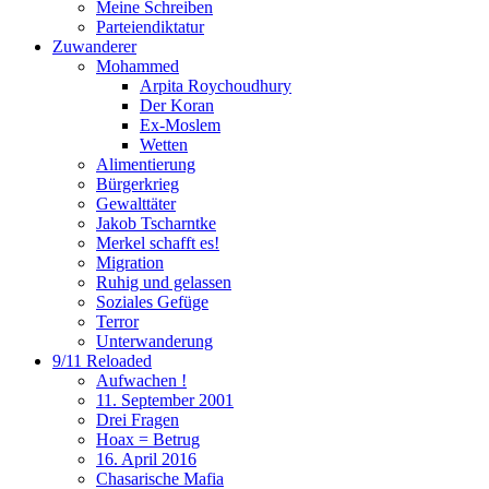
Meine Schreiben
Parteiendiktatur
Zuwanderer
Mohammed
Arpita Roychoudhury
Der Koran
Ex-Moslem
Wetten
Alimentierung
Bürgerkrieg
Gewalttäter
Jakob Tscharntke
Merkel schafft es!
Migration
Ruhig und gelassen
Soziales Gefüge
Terror
Unterwanderung
9/11 Reloaded
Aufwachen !
11. September 2001
Drei Fragen
Hoax = Betrug
16. April 2016
Chasarische Mafia