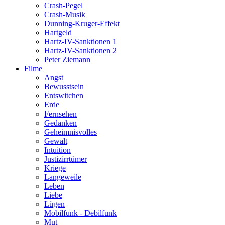
Crash-Pegel
Crash-Musik
Dunning-Kruger-Effekt
Hartgeld
Hartz-IV-Sanktionen 1
Hartz-IV-Sanktionen 2
Peter Ziemann
Filme
Angst
Bewusstsein
Entswitchen
Erde
Fernsehen
Gedanken
Geheimnisvolles
Gewalt
Intuition
Justizirrtümer
Kriege
Langeweile
Leben
Liebe
Lügen
Mobilfunk - Debilfunk
Mut