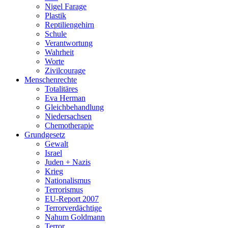
Nigel Farage
Plastik
Reptiliengehirn
Schule
Verantwortung
Wahrheit
Worte
Zivilcourage
Menschenrechte
Totalitäres
Eva Herman
Gleichbehandlung
Niedersachsen
Chemotherapie
Grundgesetz
Gewalt
Israel
Juden + Nazis
Krieg
Nationalismus
Terrorismus
EU-Report 2007
Terrorverdächtige
Nahum Goldmann
Terror