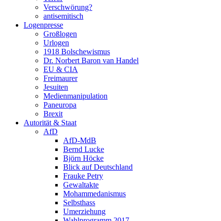
Verschwörung?
antisemitisch
Logenpresse
Großlogen
Urlogen
1918 Bolschewismus
Dr. Norbert Baron van Handel
EU & CIA
Freimaurer
Jesuiten
Medienmanipulation
Paneuropa
Brexit
Autorität & Staat
AfD
AfD-MdB
Bernd Lucke
Björn Höcke
Blick auf Deutschland
Frauke Petry
Gewaltakte
Mohammedanismus
Selbsthass
Umerziehung
Wahlprogramm 2017