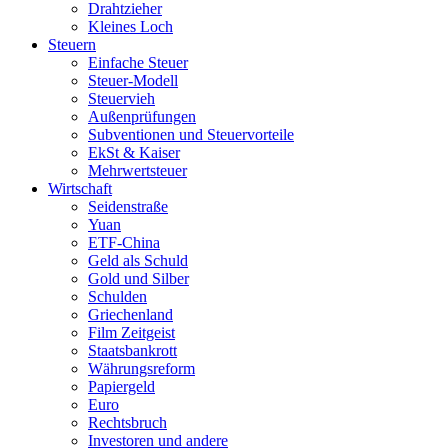
Drahtzieher
Kleines Loch
Steuern
Einfache Steuer
Steuer-Modell
Steuervieh
Außenprüfungen
Subventionen und Steuervorteile
EkSt & Kaiser
Mehrwertsteuer
Wirtschaft
Seidenstraße
Yuan
ETF-China
Geld als Schuld
Gold und Silber
Schulden
Griechenland
Film Zeitgeist
Staatsbankrott
Währungsreform
Papiergeld
Euro
Rechtsbruch
Investoren und andere