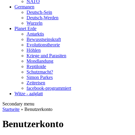
NATO
Germanen
Deutsch-Sein
Deutsch-Werden
Wurzeln
Planet Erde
Antarktis
Bewusstseinskraft
Evolutionstheorie
Höhlen
Kriege und Parasiten
Mondlandung
Reptiloide
Schutzmacht?
Simon Parkes
Zeitreisen
facebook-programmiert
Witze - aalglatt
Secondary menu
Startseite
» Benutzerkonto
Benutzerkonto