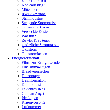
Kinderfeindlich
Kohleausstieg?
Mittelalter
RWE-Gewinne
Stahlindustrie
Steigende Strompreise
Technische Grenzen
Versteckte Kosten
Was tun?
Zu viel & zu teuer
zusätzliche Stromtrassen
Ökostrom
Ökostromkosten
Energiewirtschaft
Filme zur Energiewende
Fukushima-Lügen
Brandverursacher
Demontage
Desinformation
Dummdreist
Faktenresistenz
German Angst
Ideologien
Krisenvorsorge
Luftnummer