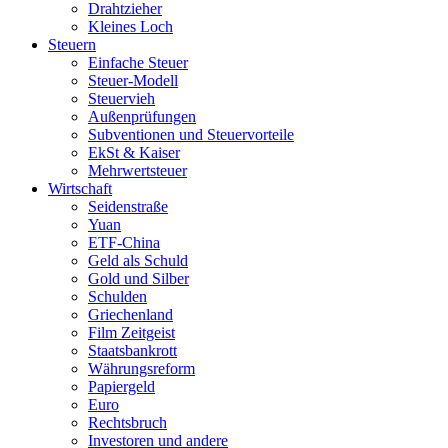
Drahtzieher
Kleines Loch
Steuern
Einfache Steuer
Steuer-Modell
Steuervieh
Außenprüfungen
Subventionen und Steuervorteile
EkSt & Kaiser
Mehrwertsteuer
Wirtschaft
Seidenstraße
Yuan
ETF-China
Geld als Schuld
Gold und Silber
Schulden
Griechenland
Film Zeitgeist
Staatsbankrott
Währungsreform
Papiergeld
Euro
Rechtsbruch
Investoren und andere