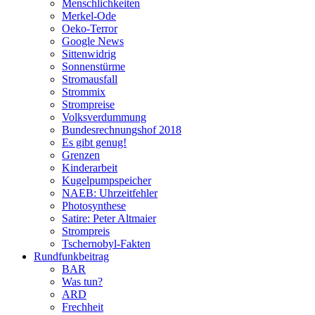
Menschlichkeiten
Merkel-Ode
Oeko-Terror
Google News
Sittenwidrig
Sonnenstürme
Stromausfall
Strommix
Strompreise
Volksverdummung
Bundesrechnungshof 2018
Es gibt genug!
Grenzen
Kinderarbeit
Kugelpumpspeicher
NAEB: Uhrzeitfehler
Photosynthese
Satire: Peter Altmaier
Strompreis
Tschernobyl-Fakten
Rundfunkbeitrag
BAR
Was tun?
ARD
Frechheit