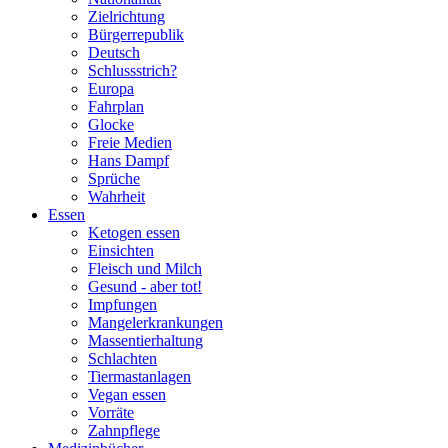
Zielrichtung
Bürgerrepublik
Deutsch
Schlussstrich?
Europa
Fahrplan
Glocke
Freie Medien
Hans Dampf
Sprüche
Wahrheit
Essen
Ketogen essen
Einsichten
Fleisch und Milch
Gesund - aber tot!
Impfungen
Mangelerkrankungen
Massentierhaltung
Schlachten
Tiermastanlagen
Vegan essen
Vorräte
Zahnpflege