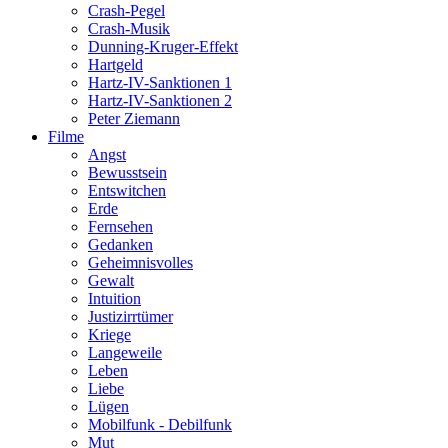
Crash-Pegel
Crash-Musik
Dunning-Kruger-Effekt
Hartgeld
Hartz-IV-Sanktionen 1
Hartz-IV-Sanktionen 2
Peter Ziemann
Filme
Angst
Bewusstsein
Entswitchen
Erde
Fernsehen
Gedanken
Geheimnisvolles
Gewalt
Intuition
Justizirrtümer
Kriege
Langeweile
Leben
Liebe
Lügen
Mobilfunk - Debilfunk
Mut