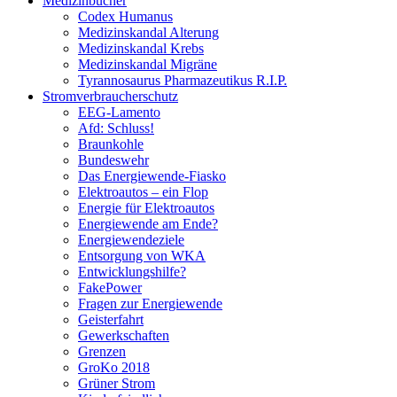
Medizinbücher
Codex Humanus
Medizinskandal Alterung
Medizinskandal Krebs
Medizinskandal Migräne
Tyrannosaurus Pharmazeutikus R.I.P.
Stromverbraucherschutz
EEG-Lamento
Afd: Schluss!
Braunkohle
Bundeswehr
Das Energiewende-Fiasko
Elektroautos – ein Flop
Energie für Elektroautos
Energiewende am Ende?
Energiewendeziele
Entsorgung von WKA
Entwicklungshilfe?
FakePower
Fragen zur Energiewende
Geisterfahrt
Gewerkschaften
Grenzen
GroKo 2018
Grüner Strom