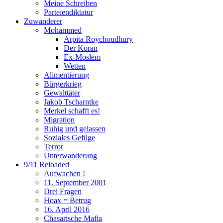
Meine Schreiben
Parteiendiktatur
Zuwanderer
Mohammed
Arpita Roychoudhury
Der Koran
Ex-Moslem
Wetten
Alimentierung
Bürgerkrieg
Gewalttäter
Jakob Tscharntke
Merkel schafft es!
Migration
Ruhig und gelassen
Soziales Gefüge
Terror
Unterwanderung
9/11 Reloaded
Aufwachen !
11. September 2001
Drei Fragen
Hoax = Betrug
16. April 2016
Chasarische Mafia