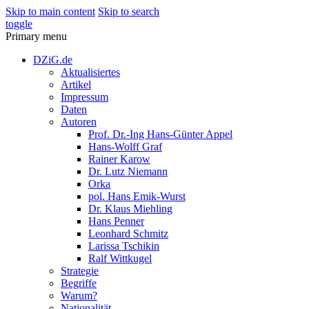
Skip to main content
Skip to search
toggle
Primary menu
DZiG.de
Aktualisiertes
Artikel
Impressum
Daten
Autoren
Prof. Dr.-Ing Hans-Günter Appel
Hans-Wolff Graf
Rainer Karow
Dr. Lutz Niemann
Orka
pol. Hans Emik-Wurst
Dr. Klaus Miehling
Hans Penner
Leonhard Schmitz
Larissa Tschikin
Ralf Wittkugel
Strategie
Begriffe
Warum?
Nationalität