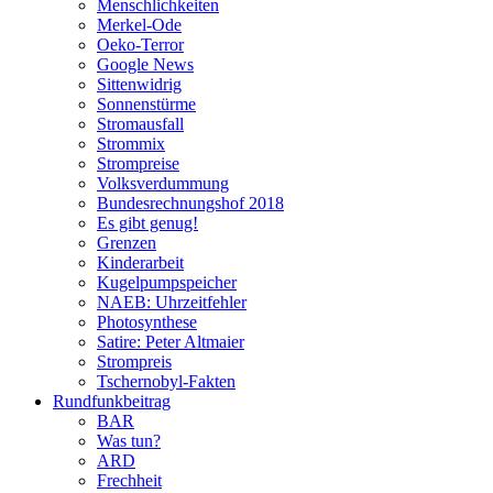
Menschlichkeiten
Merkel-Ode
Oeko-Terror
Google News
Sittenwidrig
Sonnenstürme
Stromausfall
Strommix
Strompreise
Volksverdummung
Bundesrechnungshof 2018
Es gibt genug!
Grenzen
Kinderarbeit
Kugelpumpspeicher
NAEB: Uhrzeitfehler
Photosynthese
Satire: Peter Altmaier
Strompreis
Tschernobyl-Fakten
Rundfunkbeitrag
BAR
Was tun?
ARD
Frechheit