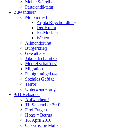
Meine Schreiben
Parteiendiktatur
Zuwanderer
Mohammed
Arpita Roychoudhury
Der Koran
Ex-Moslem
Wetten
Alimentierung
Bürgerkrieg
Gewalttäter
Jakob Tscharntke
Merkel schafft es!
Migration
Ruhig und gelassen
Soziales Gefüge
Terror
Unterwanderung
9/11 Reloaded
Aufwachen !
11. September 2001
Drei Fragen
Hoax = Betrug
16. April 2016
Chasarische Mafia