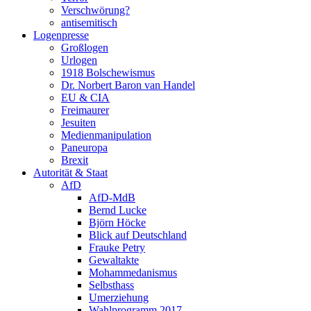
Verschwörung?
antisemitisch
Logenpresse
Großlogen
Urlogen
1918 Bolschewismus
Dr. Norbert Baron van Handel
EU & CIA
Freimaurer
Jesuiten
Medienmanipulation
Paneuropa
Brexit
Autorität & Staat
AfD
AfD-MdB
Bernd Lucke
Björn Höcke
Blick auf Deutschland
Frauke Petry
Gewaltakte
Mohammedanismus
Selbsthass
Umerziehung
Wahlprogramm 2017