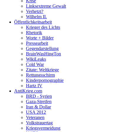
Krise
Linksextreme Gewalt
Verhetzt?
Wilhelm II.
Öffentlichkeitsarbeit
Krieger des Lichts
Rhetorik
Worte + Bilder
Pressearbeit
Gegendarstellung
BrainWasHingTon
WikiLeaks
Cold War
Zitate: Weltkriege
Rettungsschirm
Kinderpornographie
Hartz IV
AntiKrieg.com
BRD - Syrien
Gaza-Streifen
Iran & Dollar
USA 2012
Veteranen
Volkstrauertag
Kriegsvermeidung