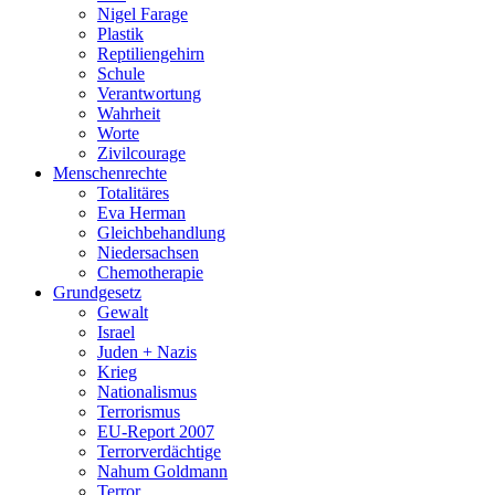
Nigel Farage
Plastik
Reptiliengehirn
Schule
Verantwortung
Wahrheit
Worte
Zivilcourage
Menschenrechte
Totalitäres
Eva Herman
Gleichbehandlung
Niedersachsen
Chemotherapie
Grundgesetz
Gewalt
Israel
Juden + Nazis
Krieg
Nationalismus
Terrorismus
EU-Report 2007
Terrorverdächtige
Nahum Goldmann
Terror