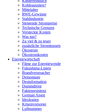
Kinderfeindlich
Kohleausstieg?
Mittelalter
RWE-Gewinne
Stahlindustrie
Steigende Strompreise
Technische Grenzen
Versteckte Kosten
Was tun?
Zu viel & zu teuer
zusätzliche Stromtrassen
Ökostrom
Ökostromkosten
Energiewirtschaft
Filme zur Energiewende
Fukushima-Lügen
Brandverursacher
Demontage
Desinformation
Dummdreist
Faktenresistenz
German Angst
Ideologien
Krisenvorsorge
Luftnummer