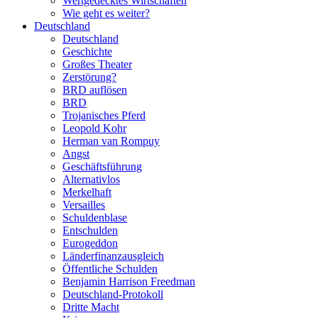
Wertgedecktes Wirtschaften
Wie geht es weiter?
Deutschland
Deutschland
Geschichte
Großes Theater
Zerstörung?
BRD auflösen
BRD
Trojanisches Pferd
Leopold Kohr
Herman van Rompuy
Angst
Geschäftsführung
Alternativlos
Merkelhaft
Versailles
Schuldenblase
Entschulden
Eurogeddon
Länderfinanzausgleich
Öffentliche Schulden
Benjamin Harrison Freedman
Deutschland-Protokoll
Dritte Macht