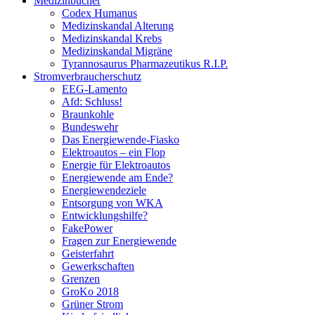
Medizinbücher
Codex Humanus
Medizinskandal Alterung
Medizinskandal Krebs
Medizinskandal Migräne
Tyrannosaurus Pharmazeutikus R.I.P.
Stromverbraucherschutz
EEG-Lamento
Afd: Schluss!
Braunkohle
Bundeswehr
Das Energiewende-Fiasko
Elektroautos – ein Flop
Energie für Elektroautos
Energiewende am Ende?
Energiewendeziele
Entsorgung von WKA
Entwicklungshilfe?
FakePower
Fragen zur Energiewende
Geisterfahrt
Gewerkschaften
Grenzen
GroKo 2018
Grüner Strom