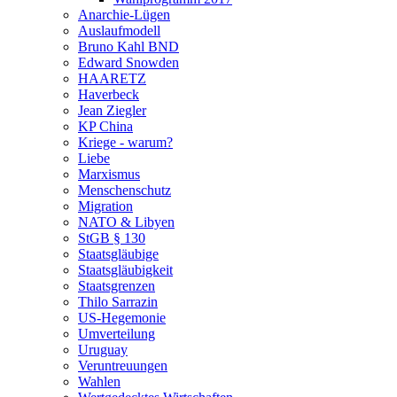
Anarchie-Lügen
Auslaufmodell
Bruno Kahl BND
Edward Snowden
HAARETZ
Haverbeck
Jean Ziegler
KP China
Kriege - warum?
Liebe
Marxismus
Menschenschutz
Migration
NATO & Libyen
StGB § 130
Staatsgläubige
Staatsgläubigkeit
Staatsgrenzen
Thilo Sarrazin
US-Hegemonie
Umverteilung
Uruguay
Veruntreuungen
Wahlen