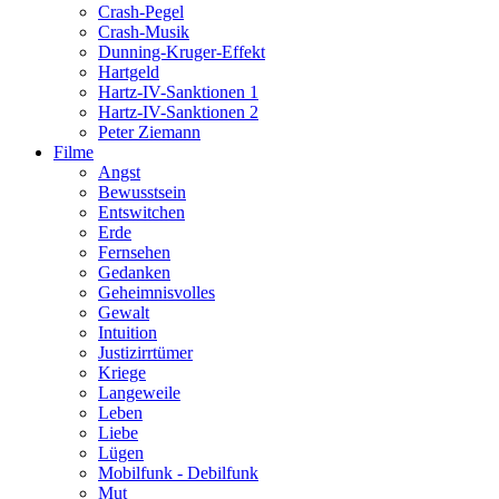
Crash-Pegel
Crash-Musik
Dunning-Kruger-Effekt
Hartgeld
Hartz-IV-Sanktionen 1
Hartz-IV-Sanktionen 2
Peter Ziemann
Filme
Angst
Bewusstsein
Entswitchen
Erde
Fernsehen
Gedanken
Geheimnisvolles
Gewalt
Intuition
Justizirrtümer
Kriege
Langeweile
Leben
Liebe
Lügen
Mobilfunk - Debilfunk
Mut