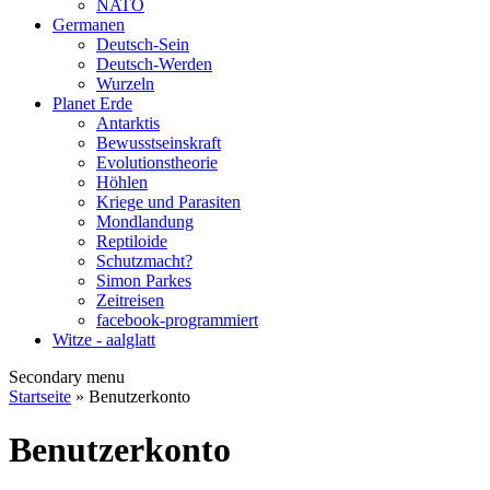
NATO
Germanen
Deutsch-Sein
Deutsch-Werden
Wurzeln
Planet Erde
Antarktis
Bewusstseinskraft
Evolutionstheorie
Höhlen
Kriege und Parasiten
Mondlandung
Reptiloide
Schutzmacht?
Simon Parkes
Zeitreisen
facebook-programmiert
Witze - aalglatt
Secondary menu
Startseite
» Benutzerkonto
Benutzerkonto