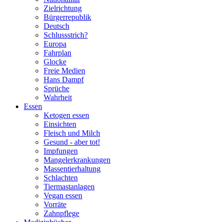
Zielrichtung
Bürgerrepublik
Deutsch
Schlussstrich?
Europa
Fahrplan
Glocke
Freie Medien
Hans Dampf
Sprüche
Wahrheit
Essen
Ketogen essen
Einsichten
Fleisch und Milch
Gesund - aber tot!
Impfungen
Mangelerkrankungen
Massentierhaltung
Schlachten
Tiermastanlagen
Vegan essen
Vorräte
Zahnpflege