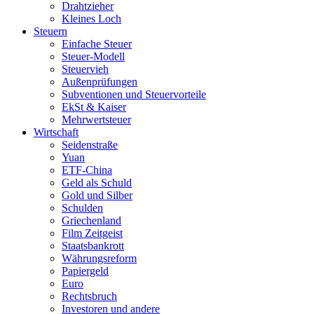
Drahtzieher
Kleines Loch
Steuern
Einfache Steuer
Steuer-Modell
Steuervieh
Außenprüfungen
Subventionen und Steuervorteile
EkSt & Kaiser
Mehrwertsteuer
Wirtschaft
Seidenstraße
Yuan
ETF-China
Geld als Schuld
Gold und Silber
Schulden
Griechenland
Film Zeitgeist
Staatsbankrott
Währungsreform
Papiergeld
Euro
Rechtsbruch
Investoren und andere