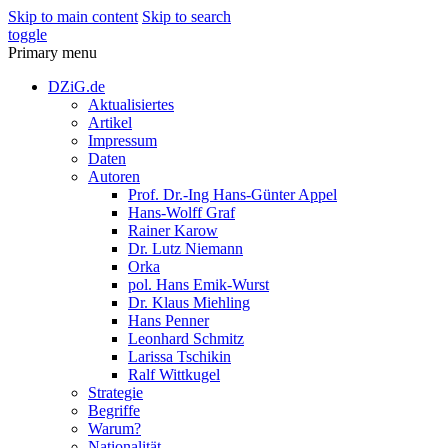
Skip to main content
Skip to search
toggle
Primary menu
DZiG.de
Aktualisiertes
Artikel
Impressum
Daten
Autoren
Prof. Dr.-Ing Hans-Günter Appel
Hans-Wolff Graf
Rainer Karow
Dr. Lutz Niemann
Orka
pol. Hans Emik-Wurst
Dr. Klaus Miehling
Hans Penner
Leonhard Schmitz
Larissa Tschikin
Ralf Wittkugel
Strategie
Begriffe
Warum?
Nationalität