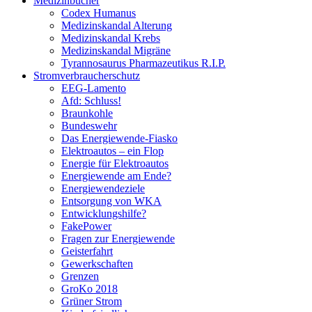
Medizinbücher
Codex Humanus
Medizinskandal Alterung
Medizinskandal Krebs
Medizinskandal Migräne
Tyrannosaurus Pharmazeutikus R.I.P.
Stromverbraucherschutz
EEG-Lamento
Afd: Schluss!
Braunkohle
Bundeswehr
Das Energiewende-Fiasko
Elektroautos – ein Flop
Energie für Elektroautos
Energiewende am Ende?
Energiewendeziele
Entsorgung von WKA
Entwicklungshilfe?
FakePower
Fragen zur Energiewende
Geisterfahrt
Gewerkschaften
Grenzen
GroKo 2018
Grüner Strom