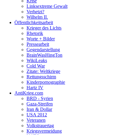
Krise
Linksextreme Gewalt
Verhetzt?
Wilhelm II.
Öffentlichkeitsarbeit
Krieger des Lichts
Rhetorik
Worte + Bilder
Pressearbeit
Gegendarstellung
BrainWasHingTon
WikiLeaks
Cold War
Zitate: Weltkriege
Rettungsschirm
Kinderpornographie
Hartz IV
AntiKrieg.com
BRD - Syrien
Gaza-Streifen
Iran & Dollar
USA 2012
Veteranen
Volkstrauertag
Kriegsvermeidung