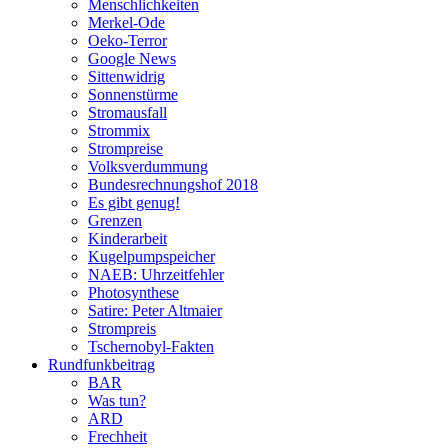
Menschlichkeiten
Merkel-Ode
Oeko-Terror
Google News
Sittenwidrig
Sonnenstürme
Stromausfall
Strommix
Strompreise
Volksverdummung
Bundesrechnungshof 2018
Es gibt genug!
Grenzen
Kinderarbeit
Kugelpumpspeicher
NAEB: Uhrzeitfehler
Photosynthese
Satire: Peter Altmaier
Strompreis
Tschernobyl-Fakten
Rundfunkbeitrag
BAR
Was tun?
ARD
Frechheit