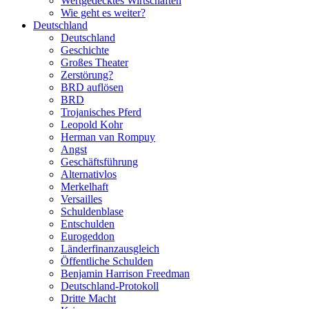
Wertgedecktes Wirtschaften
Wie geht es weiter?
Deutschland
Deutschland
Geschichte
Großes Theater
Zerstörung?
BRD auflösen
BRD
Trojanisches Pferd
Leopold Kohr
Herman van Rompuy
Angst
Geschäftsführung
Alternativlos
Merkelhaft
Versailles
Schuldenblase
Entschulden
Eurogeddon
Länderfinanzausgleich
Öffentliche Schulden
Benjamin Harrison Freedman
Deutschland-Protokoll
Dritte Macht