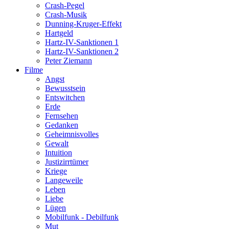
Crash-Pegel
Crash-Musik
Dunning-Kruger-Effekt
Hartgeld
Hartz-IV-Sanktionen 1
Hartz-IV-Sanktionen 2
Peter Ziemann
Filme
Angst
Bewusstsein
Entswitchen
Erde
Fernsehen
Gedanken
Geheimnisvolles
Gewalt
Intuition
Justizirrtümer
Kriege
Langeweile
Leben
Liebe
Lügen
Mobilfunk - Debilfunk
Mut