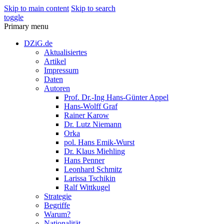
Skip to main content
Skip to search
toggle
Primary menu
DZiG.de
Aktualisiertes
Artikel
Impressum
Daten
Autoren
Prof. Dr.-Ing Hans-Günter Appel
Hans-Wolff Graf
Rainer Karow
Dr. Lutz Niemann
Orka
pol. Hans Emik-Wurst
Dr. Klaus Miehling
Hans Penner
Leonhard Schmitz
Larissa Tschikin
Ralf Wittkugel
Strategie
Begriffe
Warum?
Nationalität