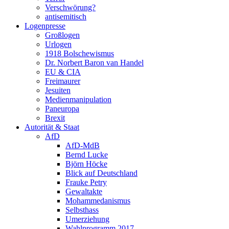
Verschwörung?
antisemitisch
Logenpresse
Großlogen
Urlogen
1918 Bolschewismus
Dr. Norbert Baron van Handel
EU & CIA
Freimaurer
Jesuiten
Medienmanipulation
Paneuropa
Brexit
Autorität & Staat
AfD
AfD-MdB
Bernd Lucke
Björn Höcke
Blick auf Deutschland
Frauke Petry
Gewaltakte
Mohammedanismus
Selbsthass
Umerziehung
Wahlprogramm 2017