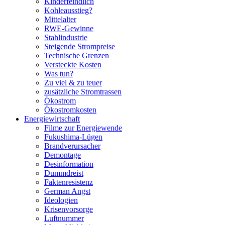
Kinderfeindlich
Kohleausstieg?
Mittelalter
RWE-Gewinne
Stahlindustrie
Steigende Strompreise
Technische Grenzen
Versteckte Kosten
Was tun?
Zu viel & zu teuer
zusätzliche Stromtrassen
Ökostrom
Ökostromkosten
Energiewirtschaft
Filme zur Energiewende
Fukushima-Lügen
Brandverursacher
Demontage
Desinformation
Dummdreist
Faktenresistenz
German Angst
Ideologien
Krisenvorsorge
Luftnummer