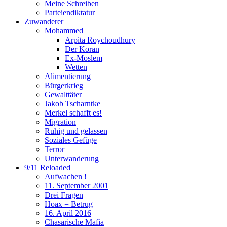
Meine Schreiben
Parteiendiktatur
Zuwanderer
Mohammed
Arpita Roychoudhury
Der Koran
Ex-Moslem
Wetten
Alimentierung
Bürgerkrieg
Gewalttäter
Jakob Tscharntke
Merkel schafft es!
Migration
Ruhig und gelassen
Soziales Gefüge
Terror
Unterwanderung
9/11 Reloaded
Aufwachen !
11. September 2001
Drei Fragen
Hoax = Betrug
16. April 2016
Chasarische Mafia