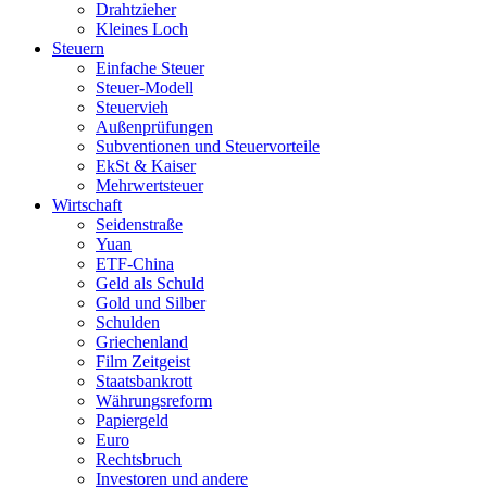
Drahtzieher
Kleines Loch
Steuern
Einfache Steuer
Steuer-Modell
Steuervieh
Außenprüfungen
Subventionen und Steuervorteile
EkSt & Kaiser
Mehrwertsteuer
Wirtschaft
Seidenstraße
Yuan
ETF-China
Geld als Schuld
Gold und Silber
Schulden
Griechenland
Film Zeitgeist
Staatsbankrott
Währungsreform
Papiergeld
Euro
Rechtsbruch
Investoren und andere