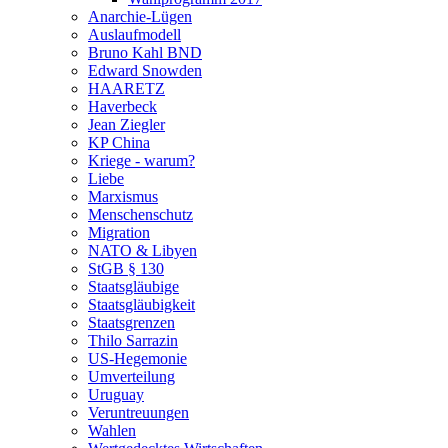
Anarchie-Lügen
Auslaufmodell
Bruno Kahl BND
Edward Snowden
HAARETZ
Haverbeck
Jean Ziegler
KP China
Kriege - warum?
Liebe
Marxismus
Menschenschutz
Migration
NATO & Libyen
StGB § 130
Staatsgläubige
Staatsgläubigkeit
Staatsgrenzen
Thilo Sarrazin
US-Hegemonie
Umverteilung
Uruguay
Veruntreuungen
Wahlen