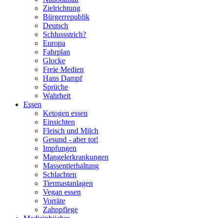
Zielrichtung
Bürgerrepublik
Deutsch
Schlussstrich?
Europa
Fahrplan
Glocke
Freie Medien
Hans Dampf
Sprüche
Wahrheit
Essen
Ketogen essen
Einsichten
Fleisch und Milch
Gesund - aber tot!
Impfungen
Mangelerkrankungen
Massentierhaltung
Schlachten
Tiermastanlagen
Vegan essen
Vorräte
Zahnpflege