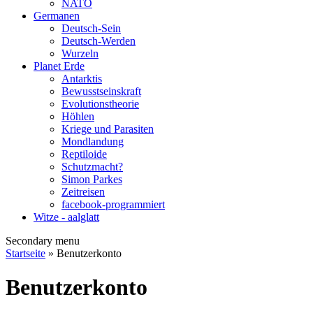
NATO
Germanen
Deutsch-Sein
Deutsch-Werden
Wurzeln
Planet Erde
Antarktis
Bewusstseinskraft
Evolutionstheorie
Höhlen
Kriege und Parasiten
Mondlandung
Reptiloide
Schutzmacht?
Simon Parkes
Zeitreisen
facebook-programmiert
Witze - aalglatt
Secondary menu
Startseite
» Benutzerkonto
Benutzerkonto