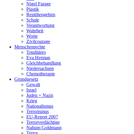
Nigel Farage
Plastik
Reptiliengehirn
Schule
Verantwortung
Wahrheit
Worte
Zivilcourage
Menschenrechte
Totalitäres
Eva Herman
Gleichbehandlung
Niedersachsen
Chemotherapie
Grundgesetz
Gewalt
Israel
Juden + Nazis
Krieg
Nationalismus
Terrorismus
EU-Report 2007
Terrorverdächtige
Nahum Goldmann
Terror