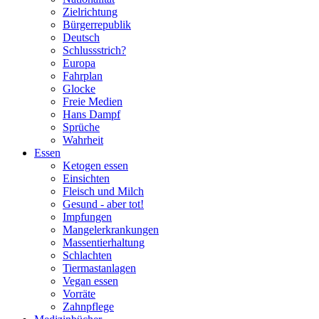
Zielrichtung
Bürgerrepublik
Deutsch
Schlussstrich?
Europa
Fahrplan
Glocke
Freie Medien
Hans Dampf
Sprüche
Wahrheit
Essen
Ketogen essen
Einsichten
Fleisch und Milch
Gesund - aber tot!
Impfungen
Mangelerkrankungen
Massentierhaltung
Schlachten
Tiermastanlagen
Vegan essen
Vorräte
Zahnpflege