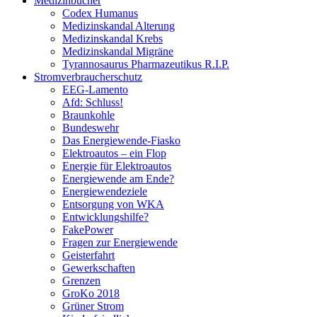
Medizinbücher
Codex Humanus
Medizinskandal Alterung
Medizinskandal Krebs
Medizinskandal Migräne
Tyrannosaurus Pharmazeutikus R.I.P.
Stromverbraucherschutz
EEG-Lamento
Afd: Schluss!
Braunkohle
Bundeswehr
Das Energiewende-Fiasko
Elektroautos – ein Flop
Energie für Elektroautos
Energiewende am Ende?
Energiewendeziele
Entsorgung von WKA
Entwicklungshilfe?
FakePower
Fragen zur Energiewende
Geisterfahrt
Gewerkschaften
Grenzen
GroKo 2018
Grüner Strom