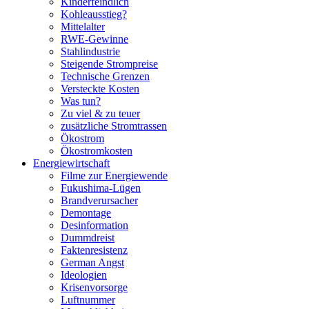
Kinderfeindlich
Kohleausstieg?
Mittelalter
RWE-Gewinne
Stahlindustrie
Steigende Strompreise
Technische Grenzen
Versteckte Kosten
Was tun?
Zu viel & zu teuer
zusätzliche Stromtrassen
Ökostrom
Ökostromkosten
Energiewirtschaft
Filme zur Energiewende
Fukushima-Lügen
Brandverursacher
Demontage
Desinformation
Dummdreist
Faktenresistenz
German Angst
Ideologien
Krisenvorsorge
Luftnummer