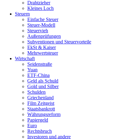
Drahtzieher
Kleines Loch
Steuern
Einfache Steuer
Steuer-Modell
Steuervieh
Außenprüfungen
Subventionen und Steuervorteile
EkSt & Kaiser
Mehrwertsteuer
Wirtschaft
Seidenstraße
Yuan
ETF-China
Geld als Schuld
Gold und Silber
Schulden
Griechenland
Film Zeitgeist
Staatsbankrott
Währungsreform
Papiergeld
Euro
Rechtsbruch
Investoren und andere