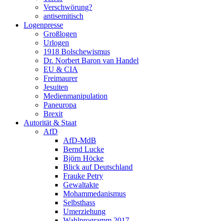
Verschwörung?
antisemitisch
Logenpresse
Großlogen
Urlogen
1918 Bolschewismus
Dr. Norbert Baron van Handel
EU & CIA
Freimaurer
Jesuiten
Medienmanipulation
Paneuropa
Brexit
Autorität & Staat
AfD
AfD-MdB
Bernd Lucke
Björn Höcke
Blick auf Deutschland
Frauke Petry
Gewaltakte
Mohammedanismus
Selbsthass
Umerziehung
Wahlprogramm 2017