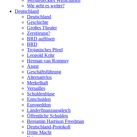
Wertgedecktes Wirtschaften
Wie geht es weiter?
Deutschland
Deutschland
Geschichte
Großes Theater
Zerstörung?
BRD auflösen
BRD
Trojanisches Pferd
Leopold Kohr
Herman van Rompuy
Angst
Geschäftsführung
Alternativlos
Merkelhaft
Versailles
Schuldenblase
Entschulden
Eurogeddon
Länderfinanzausgleich
Öffentliche Schulden
Benjamin Harrison Freedman
Deutschland-Protokoll
Dritte Macht