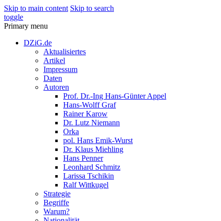
Skip to main content
Skip to search
toggle
Primary menu
DZiG.de
Aktualisiertes
Artikel
Impressum
Daten
Autoren
Prof. Dr.-Ing Hans-Günter Appel
Hans-Wolff Graf
Rainer Karow
Dr. Lutz Niemann
Orka
pol. Hans Emik-Wurst
Dr. Klaus Miehling
Hans Penner
Leonhard Schmitz
Larissa Tschikin
Ralf Wittkugel
Strategie
Begriffe
Warum?
Nationalität