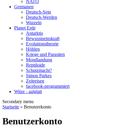
NATO
Germanen
Deutsch-Sein
Deutsch-Werden
Wurzeln
Planet Erde
Antarktis
Bewusstseinskraft
Evolutionstheorie
Höhlen
Kriege und Parasiten
Mondlandung
Reptiloide
Schutzmacht?
Simon Parkes
Zeitreisen
facebook-programmiert
Witze - aalglatt
Secondary menu
Startseite
» Benutzerkonto
Benutzerkonto