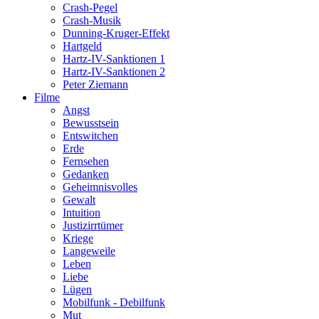
Crash-Pegel
Crash-Musik
Dunning-Kruger-Effekt
Hartgeld
Hartz-IV-Sanktionen 1
Hartz-IV-Sanktionen 2
Peter Ziemann
Filme
Angst
Bewusstsein
Entswitchen
Erde
Fernsehen
Gedanken
Geheimnisvolles
Gewalt
Intuition
Justizirrtümer
Kriege
Langeweile
Leben
Liebe
Lügen
Mobilfunk - Debilfunk
Mut