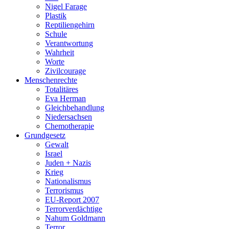
Nigel Farage
Plastik
Reptiliengehirn
Schule
Verantwortung
Wahrheit
Worte
Zivilcourage
Menschenrechte
Totalitäres
Eva Herman
Gleichbehandlung
Niedersachsen
Chemotherapie
Grundgesetz
Gewalt
Israel
Juden + Nazis
Krieg
Nationalismus
Terrorismus
EU-Report 2007
Terrorverdächtige
Nahum Goldmann
Terror