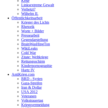
Krise
Linksextreme Gewalt
Verhetzt?
Wilhelm II.
Öffentlichkeitsarbeit
Krieger des Lichts
Rhetorik
Worte + Bilder
Pressearbeit
Gegendarstellung
BrainWasHingTon
WikiLeaks
Cold War
Zitate: Weltkriege
Rettungsschirm
Kinderpornographie
Hartz IV
AntiKrieg.com
BRD - Syrien
Gaza-Streifen
Iran & Dollar
USA 2012
Veteranen
Volkstrauertag
Kriegsvermeidung