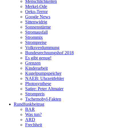
Menschlichkeiten
Merkel-Ode
Oeko-Terror
Google News
Sittenwidrig
Sonnenstürme
Stromausfall
Strommix
Strompreise
Volksverdummung
Bundesrechnungshof 2018
Es gibt genug!
Grenzen
Kinderarbeit
Kugelpumpspeicher
NAEB: Uhrzeitfehler
Photosynthese
Satire: Peter Altmaier
Strompreis
Tschernobyl-Fakten
Rundfunkbeitrag
BAR
Was tun?
ARD
Frechheit