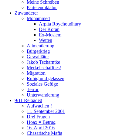
Meine Schreiben
Parteiendiktatur
Zuwanderer
Mohammed
Arpita Roychoudhury
Der Koran
Ex-Moslem
Wetten
Alimentierung
Bürgerkrieg
Gewalttäter
Jakob Tscharntke
Merkel schafft es!
Migration
Ruhig und gelassen
Soziales Gefüge
Terror
Unterwanderung
9/11 Reloaded
Aufwachen !
11. September 2001
Drei Fragen
Hoax = Betrug
16. April 2016
Chasarische Mafia