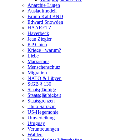
Anarchie-Lügen
Auslaufmodell
Bruno Kahl BND
Edward Snowden
HAARETZ
Haverbeck
Jean Ziegler
KP China
Kriege - warum?
Liebe
Marxismus
Menschenschutz
Migration
NATO & Libyen
StGB § 130
Staatsgläubige
Staatsgläubigkeit
Staatsgrenzen
Thilo Sarrazin
US-Hegemonie
Umverteilung
Uruguay
Veruntreuungen
Wahlen