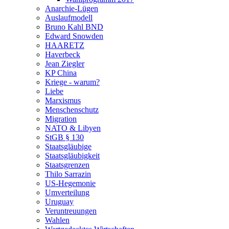
Anarchie-Lügen
Auslaufmodell
Bruno Kahl BND
Edward Snowden
HAARETZ
Haverbeck
Jean Ziegler
KP China
Kriege - warum?
Liebe
Marxismus
Menschenschutz
Migration
NATO & Libyen
StGB § 130
Staatsgläubige
Staatsgläubigkeit
Staatsgrenzen
Thilo Sarrazin
US-Hegemonie
Umverteilung
Uruguay
Veruntreuungen
Wahlen