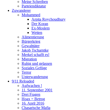
Meine Schreiben
Parteiendiktatur
Zuwanderer
Mohammed
Arpita Roychoudhury
Der Koran
Ex-Moslem
Wetten
Alimentierung
Bürgerkrieg
Gewalttäter
Jakob Tscharntke
Merkel schafft es!
Migration
Ruhig und gelassen
Soziales Gefüge
Terror
Unterwanderung
9/11 Reloaded
Aufwachen !
11. September 2001
Drei Fragen
Hoax = Betrug
16. April 2016
Chasarische Mafia