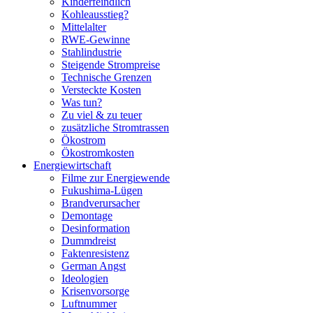
Kinderfeindlich
Kohleausstieg?
Mittelalter
RWE-Gewinne
Stahlindustrie
Steigende Strompreise
Technische Grenzen
Versteckte Kosten
Was tun?
Zu viel & zu teuer
zusätzliche Stromtrassen
Ökostrom
Ökostromkosten
Energiewirtschaft
Filme zur Energiewende
Fukushima-Lügen
Brandverursacher
Demontage
Desinformation
Dummdreist
Faktenresistenz
German Angst
Ideologien
Krisenvorsorge
Luftnummer