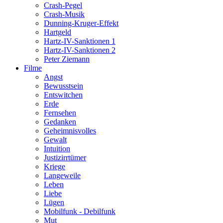
Crash-Pegel
Crash-Musik
Dunning-Kruger-Effekt
Hartgeld
Hartz-IV-Sanktionen 1
Hartz-IV-Sanktionen 2
Peter Ziemann
Filme
Angst
Bewusstsein
Entswitchen
Erde
Fernsehen
Gedanken
Geheimnisvolles
Gewalt
Intuition
Justizirrtümer
Kriege
Langeweile
Leben
Liebe
Lügen
Mobilfunk - Debilfunk
Mut