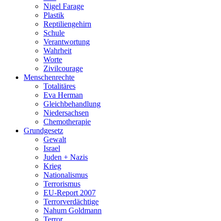
Nigel Farage
Plastik
Reptiliengehirn
Schule
Verantwortung
Wahrheit
Worte
Zivilcourage
Menschenrechte
Totalitäres
Eva Herman
Gleichbehandlung
Niedersachsen
Chemotherapie
Grundgesetz
Gewalt
Israel
Juden + Nazis
Krieg
Nationalismus
Terrorismus
EU-Report 2007
Terrorverdächtige
Nahum Goldmann
Terror