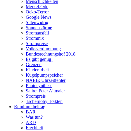
Menschlichkeiten
Merkel-Ode
Oeko-Terror
Google News
Sittenwidrig
Sonnenstürme
Stromausfall
Strommix
Strompreise
Volksverdummung
Bundesrechnungshof 2018
Es gibt genug!
Grenzen
Kinderarbeit
Kugelpumpspeicher
NAEB: Uhrzeitfehler
Photosynthese
Satire: Peter Altmaier
Strompreis
Tschernobyl-Fakten
Rundfunkbeitrag
BAR
Was tun?
ARD
Frechheit