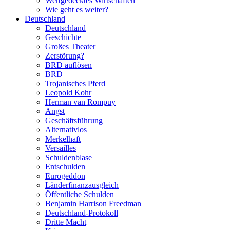
Wertgedecktes Wirtschaften
Wie geht es weiter?
Deutschland
Deutschland
Geschichte
Großes Theater
Zerstörung?
BRD auflösen
BRD
Trojanisches Pferd
Leopold Kohr
Herman van Rompuy
Angst
Geschäftsführung
Alternativlos
Merkelhaft
Versailles
Schuldenblase
Entschulden
Eurogeddon
Länderfinanzausgleich
Öffentliche Schulden
Benjamin Harrison Freedman
Deutschland-Protokoll
Dritte Macht