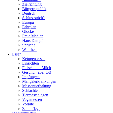
Zielrichtung
Bürgerrepublik
Deutsch
Schlussstrich?
Europa
Fahrplan
Glocke
Freie Medien
Hans Dampf
Sprüche
Wahrheit
Essen
Ketogen essen
Einsichten
Fleisch und Milch
Gesund - aber tot!
Impfungen
Mangelerkrankungen
Massentierhaltung
Schlachten
Tiermastanlagen
Vegan essen
Vorräte
Zahnpflege