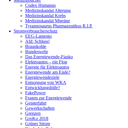
Medizinbücher
Codex Humanus
Medizinskandal Alterung
Medizinskandal Krebs
Medizinskandal Migräne
Tyrannosaurus Pharmazeutikus R.I.P.
Stromverbraucherschutz
EEG-Lamento
Afd: Schluss!
Braunkohle
Bundeswehr
Das Energiewende-Fiasko
Elektroautos – ein Flop
Energie für Elektroautos
Energiewende am Ende?
Energiewendeziele
Entsorgung von WKA
Entwicklungshilfe?
FakePower
Fragen zur Energiewende
Geisterfahrt
Gewerkschaften
Grenzen
GroKo 2018
Grüner Strom