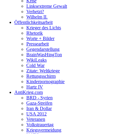
Krise
Linksextreme Gewalt
Verhetzt?
Wilhelm II.
Öffentlichkeitsarbeit
Krieger des Lichts
Rhetorik
Worte + Bilder
Pressearbeit
Gegendarstellung
BrainWasHingTon
WikiLeaks
Cold War
Zitate: Weltkriege
Rettungsschirm
Kinderpornographie
Hartz IV
AntiKrieg.com
BRD - Syrien
Gaza-Streifen
Iran & Dollar
USA 2012
Veteranen
Volkstrauertag
Kriegsvermeidung