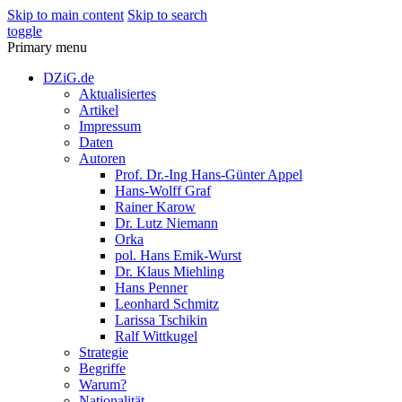
Skip to main content
Skip to search
toggle
Primary menu
DZiG.de
Aktualisiertes
Artikel
Impressum
Daten
Autoren
Prof. Dr.-Ing Hans-Günter Appel
Hans-Wolff Graf
Rainer Karow
Dr. Lutz Niemann
Orka
pol. Hans Emik-Wurst
Dr. Klaus Miehling
Hans Penner
Leonhard Schmitz
Larissa Tschikin
Ralf Wittkugel
Strategie
Begriffe
Warum?
Nationalität