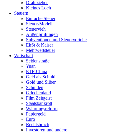
Drahtzieher
Kleines Loch
Steuern
Einfache Steuer
Steuer-Modell
Steuervieh
Außenprüfungen
Subventionen und Steuervorteile
EkSt & Kaiser
Mehrwertsteuer
Wirtschaft
Seidenstraße
Yuan
ETF-China
Geld als Schuld
Gold und Silber
Schulden
Griechenland
Film Zeitgeist
Staatsbankrott
Währungsreform
Papiergeld
Euro
Rechtsbruch
Investoren und andere