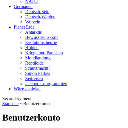
NATO
Germanen
Deutsch-Sein
Deutsch-Werden
Wurzeln
Planet Erde
Antarktis
Bewusstseinskraft
Evolutionstheorie
Höhlen
Kriege und Parasiten
Mondlandung
Reptiloide
Schutzmacht?
Simon Parkes
Zeitreisen
facebook-programmiert
Witze - aalglatt
Secondary menu
Startseite
» Benutzerkonto
Benutzerkonto