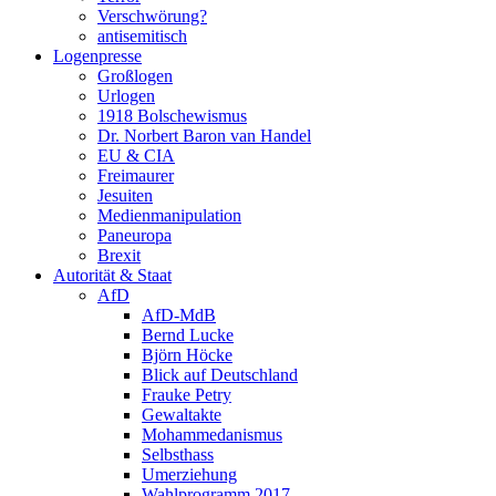
Verschwörung?
antisemitisch
Logenpresse
Großlogen
Urlogen
1918 Bolschewismus
Dr. Norbert Baron van Handel
EU & CIA
Freimaurer
Jesuiten
Medienmanipulation
Paneuropa
Brexit
Autorität & Staat
AfD
AfD-MdB
Bernd Lucke
Björn Höcke
Blick auf Deutschland
Frauke Petry
Gewaltakte
Mohammedanismus
Selbsthass
Umerziehung
Wahlprogramm 2017