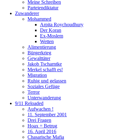
Meine Schreiben
Parteiendiktatur
Zuwanderer
Mohammed
Arpita Roychoudhury
Der Koran
Ex-Moslem
Wetten
Alimentierung
Bürgerkrieg
Gewalttäter
Jakob Tscharntke
Merkel schafft es!
Migration
Ruhig und gelassen
Soziales Gefüge
Terror
Unterwanderung
9/11 Reloaded
Aufwachen !
11. September 2001
Drei Fragen
Hoax = Betrug
16. April 2016
Chasarische Mafia