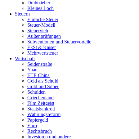
Drahtzieher
Kleines Loch
Steuern
Einfache Steuer
Steuer-Modell
Steuervieh
Außenprüfungen
Subventionen und Steuervorteile
EkSt & Kaiser
Mehrwertsteuer
Wirtschaft
Seidenstraße
Yuan
ETF-China
Geld als Schuld
Gold und Silber
Schulden
Griechenland
Film Zeitgeist
Staatsbankrott
Währungsreform
Papiergeld
Euro
Rechtsbruch
Investoren und andere