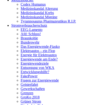
Medizinbücher
Codex Humanus
Medizinskandal Alterung
Medizinskandal Krebs
Medizinskandal Migräne
Tyrannosaurus Pharmazeutikus R.I.P.
Stromverbraucherschutz
EEG-Lamento
Afd: Schluss!
Braunkohle
Bundeswehr
Das Energiewende-Fiasko
Elektroautos – ein Flop
Energie für Elektroautos
Energiewende am Ende?
Energiewendeziele
Entsorgung von WKA
Entwicklungshilfe?
FakePower
Fragen zur Energiewende
Geisterfahrt
Gewerkschaften
Grenzen
GroKo 2018
Grüner Strom