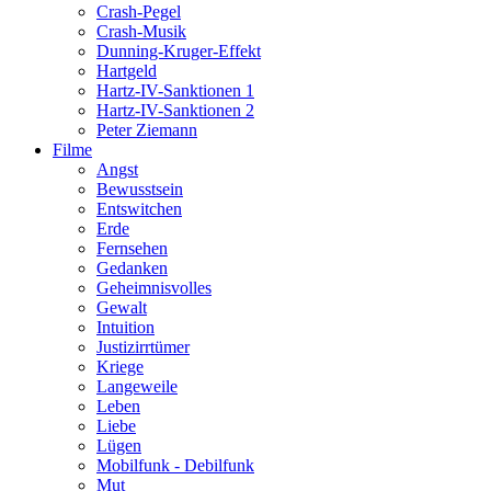
Crash-Pegel
Crash-Musik
Dunning-Kruger-Effekt
Hartgeld
Hartz-IV-Sanktionen 1
Hartz-IV-Sanktionen 2
Peter Ziemann
Filme
Angst
Bewusstsein
Entswitchen
Erde
Fernsehen
Gedanken
Geheimnisvolles
Gewalt
Intuition
Justizirrtümer
Kriege
Langeweile
Leben
Liebe
Lügen
Mobilfunk - Debilfunk
Mut