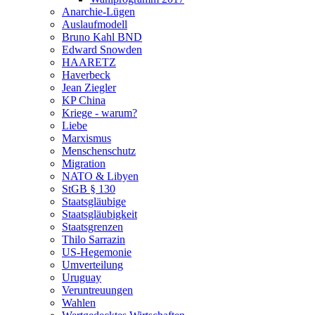
Anarchie-Lügen
Auslaufmodell
Bruno Kahl BND
Edward Snowden
HAARETZ
Haverbeck
Jean Ziegler
KP China
Kriege - warum?
Liebe
Marxismus
Menschenschutz
Migration
NATO & Libyen
StGB § 130
Staatsgläubige
Staatsgläubigkeit
Staatsgrenzen
Thilo Sarrazin
US-Hegemonie
Umverteilung
Uruguay
Veruntreuungen
Wahlen