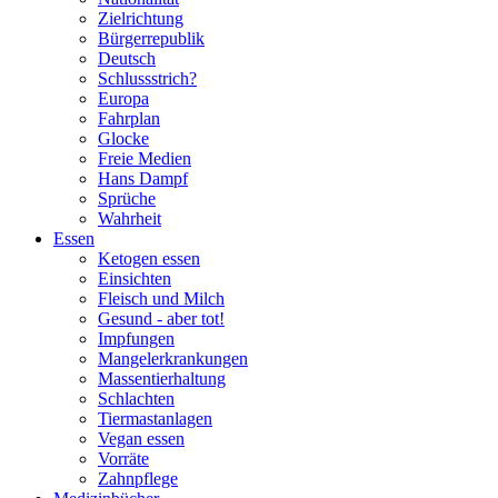
Zielrichtung
Bürgerrepublik
Deutsch
Schlussstrich?
Europa
Fahrplan
Glocke
Freie Medien
Hans Dampf
Sprüche
Wahrheit
Essen
Ketogen essen
Einsichten
Fleisch und Milch
Gesund - aber tot!
Impfungen
Mangelerkrankungen
Massentierhaltung
Schlachten
Tiermastanlagen
Vegan essen
Vorräte
Zahnpflege