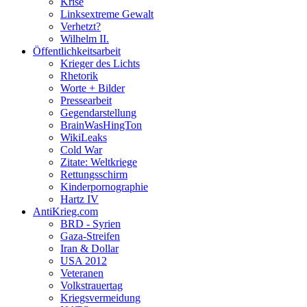
Krise
Linksextreme Gewalt
Verhetzt?
Wilhelm II.
Öffentlichkeitsarbeit
Krieger des Lichts
Rhetorik
Worte + Bilder
Pressearbeit
Gegendarstellung
BrainWasHingTon
WikiLeaks
Cold War
Zitate: Weltkriege
Rettungsschirm
Kinderpornographie
Hartz IV
AntiKrieg.com
BRD - Syrien
Gaza-Streifen
Iran & Dollar
USA 2012
Veteranen
Volkstrauertag
Kriegsvermeidung