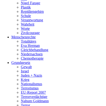
Nigel Farage
Plastik
Reptiliengehirn
Schule
Verantwortung
Wahrheit
Worte
Zivilcourage
Menschenrechte
Totalitäres
Eva Herman
Gleichbehandlung
Niedersachsen
Chemotherapie
Grundgesetz
Gewalt
Israel
Juden + Nazis
Krieg
Nationalismus
Terrorismus
EU-Report 2007
Terrorverdächtige
Nahum Goldmann
Terror