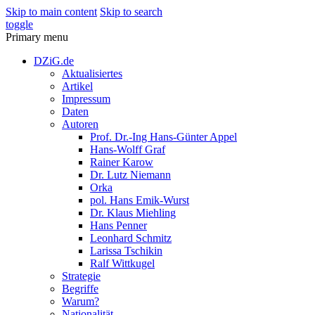
Skip to main content
Skip to search
toggle
Primary menu
DZiG.de
Aktualisiertes
Artikel
Impressum
Daten
Autoren
Prof. Dr.-Ing Hans-Günter Appel
Hans-Wolff Graf
Rainer Karow
Dr. Lutz Niemann
Orka
pol. Hans Emik-Wurst
Dr. Klaus Miehling
Hans Penner
Leonhard Schmitz
Larissa Tschikin
Ralf Wittkugel
Strategie
Begriffe
Warum?
Nationalität