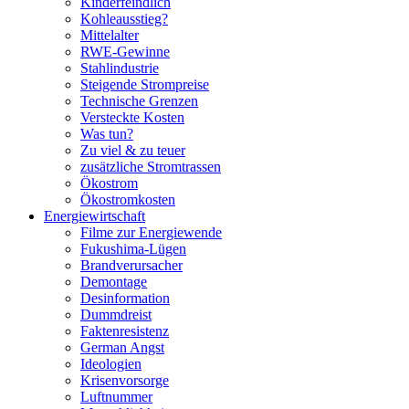
Kinderfeindlich
Kohleausstieg?
Mittelalter
RWE-Gewinne
Stahlindustrie
Steigende Strompreise
Technische Grenzen
Versteckte Kosten
Was tun?
Zu viel & zu teuer
zusätzliche Stromtrassen
Ökostrom
Ökostromkosten
Energiewirtschaft
Filme zur Energiewende
Fukushima-Lügen
Brandverursacher
Demontage
Desinformation
Dummdreist
Faktenresistenz
German Angst
Ideologien
Krisenvorsorge
Luftnummer