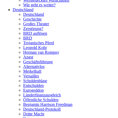
Wertgedecktes Wirtschaften
Wie geht es weiter?
Deutschland
Deutschland
Geschichte
Großes Theater
Zerstörung?
BRD auflösen
BRD
Trojanisches Pferd
Leopold Kohr
Herman van Rompuy
Angst
Geschäftsführung
Alternativlos
Merkelhaft
Versailles
Schuldenblase
Entschulden
Eurogeddon
Länderfinanzausgleich
Öffentliche Schulden
Benjamin Harrison Freedman
Deutschland-Protokoll
Dritte Macht