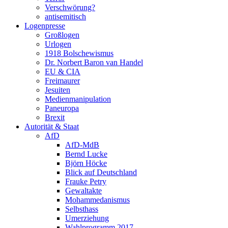
Verschwörung?
antisemitisch
Logenpresse
Großlogen
Urlogen
1918 Bolschewismus
Dr. Norbert Baron van Handel
EU & CIA
Freimaurer
Jesuiten
Medienmanipulation
Paneuropa
Brexit
Autorität & Staat
AfD
AfD-MdB
Bernd Lucke
Björn Höcke
Blick auf Deutschland
Frauke Petry
Gewaltakte
Mohammedanismus
Selbsthass
Umerziehung
Wahlprogramm 2017