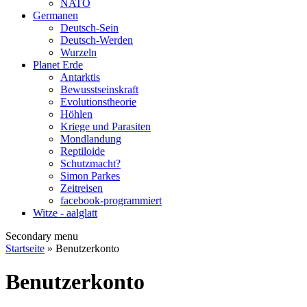
NATO
Germanen
Deutsch-Sein
Deutsch-Werden
Wurzeln
Planet Erde
Antarktis
Bewusstseinskraft
Evolutionstheorie
Höhlen
Kriege und Parasiten
Mondlandung
Reptiloide
Schutzmacht?
Simon Parkes
Zeitreisen
facebook-programmiert
Witze - aalglatt
Secondary menu
Startseite
» Benutzerkonto
Benutzerkonto