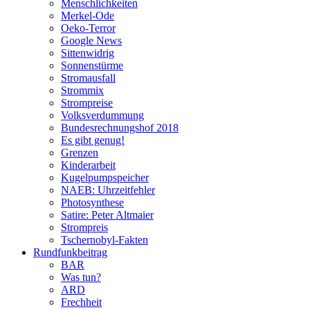
Menschlichkeiten
Merkel-Ode
Oeko-Terror
Google News
Sittenwidrig
Sonnenstürme
Stromausfall
Strommix
Strompreise
Volksverdummung
Bundesrechnungshof 2018
Es gibt genug!
Grenzen
Kinderarbeit
Kugelpumpspeicher
NAEB: Uhrzeitfehler
Photosynthese
Satire: Peter Altmaier
Strompreis
Tschernobyl-Fakten
Rundfunkbeitrag
BAR
Was tun?
ARD
Frechheit