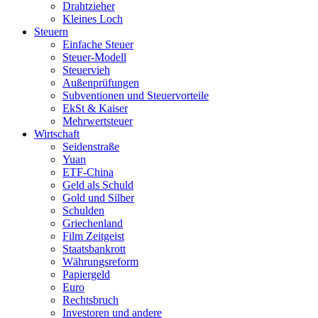
Drahtzieher
Kleines Loch
Steuern
Einfache Steuer
Steuer-Modell
Steuervieh
Außenprüfungen
Subventionen und Steuervorteile
EkSt & Kaiser
Mehrwertsteuer
Wirtschaft
Seidenstraße
Yuan
ETF-China
Geld als Schuld
Gold und Silber
Schulden
Griechenland
Film Zeitgeist
Staatsbankrott
Währungsreform
Papiergeld
Euro
Rechtsbruch
Investoren und andere