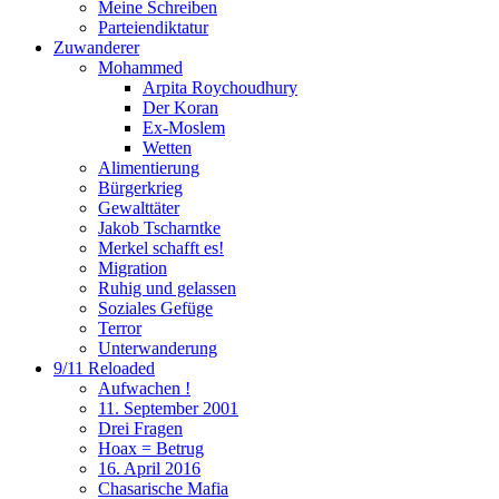
Meine Schreiben
Parteiendiktatur
Zuwanderer
Mohammed
Arpita Roychoudhury
Der Koran
Ex-Moslem
Wetten
Alimentierung
Bürgerkrieg
Gewalttäter
Jakob Tscharntke
Merkel schafft es!
Migration
Ruhig und gelassen
Soziales Gefüge
Terror
Unterwanderung
9/11 Reloaded
Aufwachen !
11. September 2001
Drei Fragen
Hoax = Betrug
16. April 2016
Chasarische Mafia