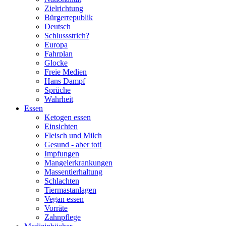
Zielrichtung
Bürgerrepublik
Deutsch
Schlussstrich?
Europa
Fahrplan
Glocke
Freie Medien
Hans Dampf
Sprüche
Wahrheit
Essen
Ketogen essen
Einsichten
Fleisch und Milch
Gesund - aber tot!
Impfungen
Mangelerkrankungen
Massentierhaltung
Schlachten
Tiermastanlagen
Vegan essen
Vorräte
Zahnpflege