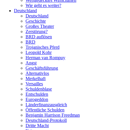
Wertgedecktes Wirtschaften
Wie geht es weiter?
Deutschland
Deutschland
Geschichte
Großes Theater
Zerstörung?
BRD auflösen
BRD
Trojanisches Pferd
Leopold Kohr
Herman van Rompuy
Angst
Geschäftsführung
Alternativlos
Merkelhaft
Versailles
Schuldenblase
Entschulden
Eurogeddon
Länderfinanzausgleich
Öffentliche Schulden
Benjamin Harrison Freedman
Deutschland-Protokoll
Dritte Macht