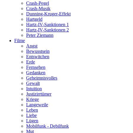
Crash-Pegel
Crash-Musik
Dunning-Kruger-Effekt
Hartgeld
Hartz-IV-Sanktionen 1
Hartz-IV-Sanktionen 2
Peter Ziemann
Filme
Angst
Bewusstsein
Entswitchen
Erde
Fernsehen
Gedanken
Geheimnisvolles
Gewalt
Intuition
Justizirrtümer
Kriege
Langeweile
Leben
Liebe
Lügen
Mobilfunk - Debilfunk
Mut