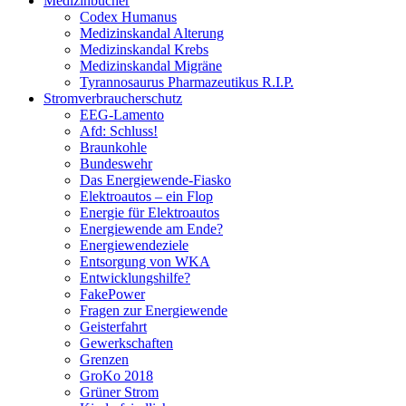
Medizinbücher
Codex Humanus
Medizinskandal Alterung
Medizinskandal Krebs
Medizinskandal Migräne
Tyrannosaurus Pharmazeutikus R.I.P.
Stromverbraucherschutz
EEG-Lamento
Afd: Schluss!
Braunkohle
Bundeswehr
Das Energiewende-Fiasko
Elektroautos – ein Flop
Energie für Elektroautos
Energiewende am Ende?
Energiewendeziele
Entsorgung von WKA
Entwicklungshilfe?
FakePower
Fragen zur Energiewende
Geisterfahrt
Gewerkschaften
Grenzen
GroKo 2018
Grüner Strom