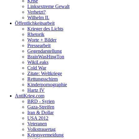
Krise
Linksextreme Gewalt
Verhetzt?
Wilhelm II.
Öffentlichkeitsarbeit
Krieger des Lichts
Rhetorik
Worte + Bilder
Pressearbeit
Gegendarstellung
BrainWasHingTon
WikiLeaks
Cold War
Zitate: Weltkriege
Rettungsschirm
Kinderpornographie
Hartz IV
AntiKrieg.com
BRD - Syrien
Gaza-Streifen
Iran & Dollar
USA 2012
Veteranen
Volkstrauertag
Kriegsvermeidung