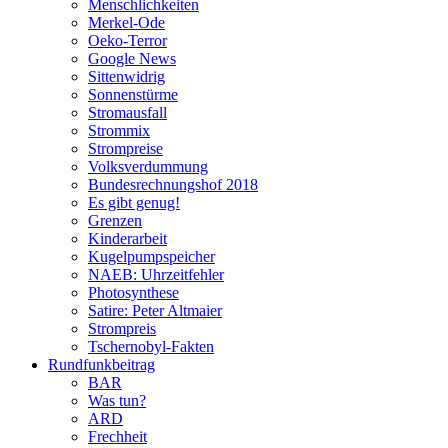
Menschlichkeiten
Merkel-Ode
Oeko-Terror
Google News
Sittenwidrig
Sonnenstürme
Stromausfall
Strommix
Strompreise
Volksverdummung
Bundesrechnungshof 2018
Es gibt genug!
Grenzen
Kinderarbeit
Kugelpumpspeicher
NAEB: Uhrzeitfehler
Photosynthese
Satire: Peter Altmaier
Strompreis
Tschernobyl-Fakten
Rundfunkbeitrag
BAR
Was tun?
ARD
Frechheit