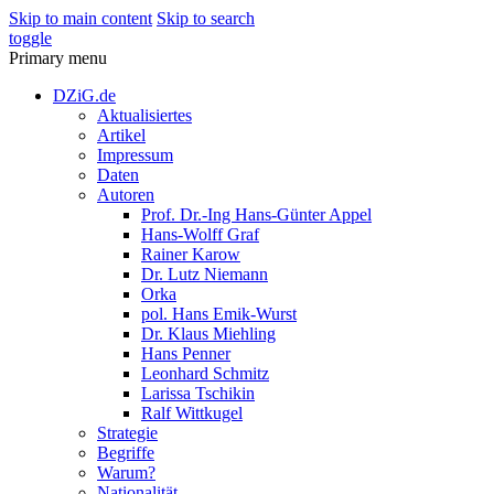
Skip to main content
Skip to search
toggle
Primary menu
DZiG.de
Aktualisiertes
Artikel
Impressum
Daten
Autoren
Prof. Dr.-Ing Hans-Günter Appel
Hans-Wolff Graf
Rainer Karow
Dr. Lutz Niemann
Orka
pol. Hans Emik-Wurst
Dr. Klaus Miehling
Hans Penner
Leonhard Schmitz
Larissa Tschikin
Ralf Wittkugel
Strategie
Begriffe
Warum?
Nationalität