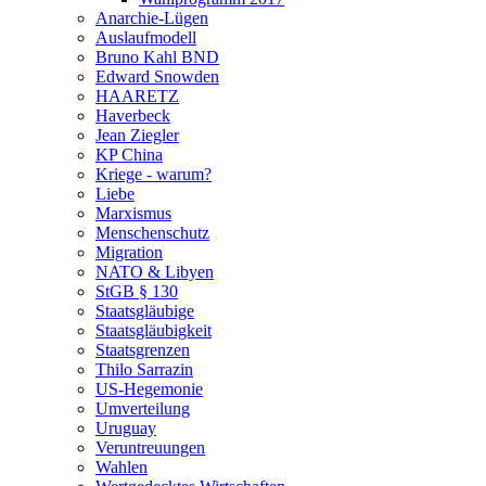
Anarchie-Lügen
Auslaufmodell
Bruno Kahl BND
Edward Snowden
HAARETZ
Haverbeck
Jean Ziegler
KP China
Kriege - warum?
Liebe
Marxismus
Menschenschutz
Migration
NATO & Libyen
StGB § 130
Staatsgläubige
Staatsgläubigkeit
Staatsgrenzen
Thilo Sarrazin
US-Hegemonie
Umverteilung
Uruguay
Veruntreuungen
Wahlen