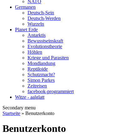
NATO
Germanen
Deutsch-Sein
Deutsch-Werden
Wurzeln
Planet Erde
Antarktis
Bewusstseinskraft
Evolutionstheorie
Höhlen
Kriege und Parasiten
Mondlandung
Reptiloide
Schutzmacht?
Simon Parkes
Zeitreisen
facebook-programmiert
Witze - aalglatt
Secondary menu
Startseite
» Benutzerkonto
Benutzerkonto