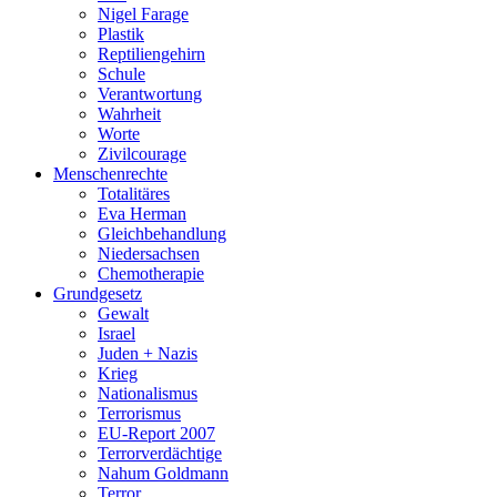
Nigel Farage
Plastik
Reptiliengehirn
Schule
Verantwortung
Wahrheit
Worte
Zivilcourage
Menschenrechte
Totalitäres
Eva Herman
Gleichbehandlung
Niedersachsen
Chemotherapie
Grundgesetz
Gewalt
Israel
Juden + Nazis
Krieg
Nationalismus
Terrorismus
EU-Report 2007
Terrorverdächtige
Nahum Goldmann
Terror