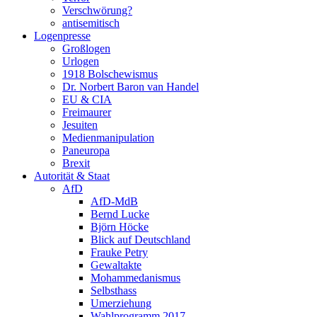
Verschwörung?
antisemitisch
Logenpresse
Großlogen
Urlogen
1918 Bolschewismus
Dr. Norbert Baron van Handel
EU & CIA
Freimaurer
Jesuiten
Medienmanipulation
Paneuropa
Brexit
Autorität & Staat
AfD
AfD-MdB
Bernd Lucke
Björn Höcke
Blick auf Deutschland
Frauke Petry
Gewaltakte
Mohammedanismus
Selbsthass
Umerziehung
Wahlprogramm 2017