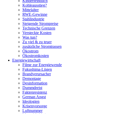
Kinderfeindlich
Kohleausstieg?
Mittelalter
RWE-Gewinne
Stahlindustrie
Steigende Strompreise
Technische Grenzen
Versteckte Kosten
Was tun?
Zu viel & zu teuer
zusätzliche Stromtrassen
Ökostrom
Ökostromkosten
Energiewirtschaft
Filme zur Energiewende
Fukushima-Lügen
Brandverursacher
Demontage
Desinformation
Dummdreist
Faktenresistenz
German Angst
Ideologien
Krisenvorsorge
Luftnummer