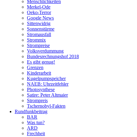
Menschlichkeiten
Merkel-Ode
Oeko-Terror
Google News
Sittenwidrig
Sonnenstürme
Stromausfall
Strommix
Strompreise
Volksverdummung
Bundesrechnungshof 2018
Es gibt genug!
Grenzen
Kinderarbeit
Kugelpumpspeicher
NAEB: Uhrzeitfehler
Photosynthese
Satire: Peter Altmaier
Strompreis
Tschernobyl-Fakten
Rundfunkbeitrag
BAR
Was tun?
ARD
Frechheit