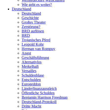
Wertgedecktes Wirtschaften
Wie geht es weiter?
Deutschland
Deutschland
Geschichte
Großes Theater
Zerstörung?
BRD auflösen
BRD
Trojanisches Pferd
Leopold Kohr
Herman van Rompuy
Angst
Geschäftsführung
Alternativlos
Merkelhaft
Versailles
Schuldenblase
Entschulden
Eurogeddon
Länderfinanzausgleich
Öffentliche Schulden
Benjamin Harrison Freedman
Deutschland-Protokoll
Dritte Macht