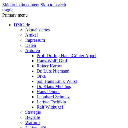
Skip to main content
Skip to search
toggle
Primary menu
DZiG.de
Aktualisiertes
Artikel
Impressum
Daten
Autoren
Prof. Dr.-Ing Hans-Günter Appel
Hans-Wolff Graf
Rainer Karow
Dr. Lutz Niemann
Orka
pol. Hans Emik-Wurst
Dr. Klaus Miehling
Hans Penner
Leonhard Schmitz
Larissa Tschikin
Ralf Wittkugel
Strategie
Begriffe
Warum?
Nationalität