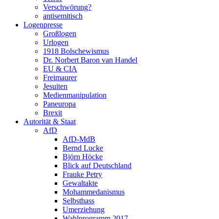
Verschwörung?
antisemitisch
Logenpresse
Großlogen
Urlogen
1918 Bolschewismus
Dr. Norbert Baron van Handel
EU & CIA
Freimaurer
Jesuiten
Medienmanipulation
Paneuropa
Brexit
Autorität & Staat
AfD
AfD-MdB
Bernd Lucke
Björn Höcke
Blick auf Deutschland
Frauke Petry
Gewaltakte
Mohammedanismus
Selbsthass
Umerziehung
Wahlprogramm 2017