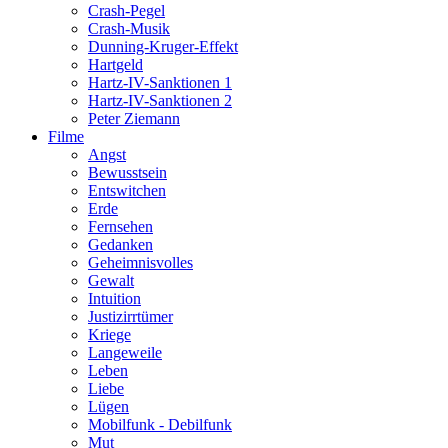
Crash-Pegel
Crash-Musik
Dunning-Kruger-Effekt
Hartgeld
Hartz-IV-Sanktionen 1
Hartz-IV-Sanktionen 2
Peter Ziemann
Filme
Angst
Bewusstsein
Entswitchen
Erde
Fernsehen
Gedanken
Geheimnisvolles
Gewalt
Intuition
Justizirrtümer
Kriege
Langeweile
Leben
Liebe
Lügen
Mobilfunk - Debilfunk
Mut