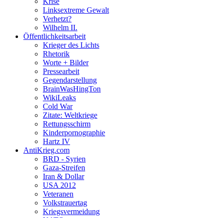
Krise
Linksextreme Gewalt
Verhetzt?
Wilhelm II.
Öffentlichkeitsarbeit
Krieger des Lichts
Rhetorik
Worte + Bilder
Pressearbeit
Gegendarstellung
BrainWasHingTon
WikiLeaks
Cold War
Zitate: Weltkriege
Rettungsschirm
Kinderpornographie
Hartz IV
AntiKrieg.com
BRD - Syrien
Gaza-Streifen
Iran & Dollar
USA 2012
Veteranen
Volkstrauertag
Kriegsvermeidung