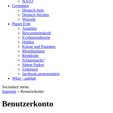
NATO
Germanen
Deutsch-Sein
Deutsch-Werden
Wurzeln
Planet Erde
Antarktis
Bewusstseinskraft
Evolutionstheorie
Höhlen
Kriege und Parasiten
Mondlandung
Reptiloide
Schutzmacht?
Simon Parkes
Zeitreisen
facebook-programmiert
Witze - aalglatt
Secondary menu
Startseite
» Benutzerkonto
Benutzerkonto