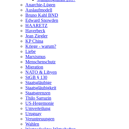
Anarchie-Lügen
Auslaufmodell
Bruno Kahl BND
Edward Snowden
HAARETZ
Haverbeck
Jean Ziegler
KP China
Kriege - warum?
Liebe
Marxismus
Menschenschutz
Migration
NATO & Libyen
StGB § 130
Staatsgläubige
Staatsgläubigkeit
Staatsgrenzen
Thilo Sarrazin
US-Hegemonie
Umverteilung
Uruguay
Veruntreuungen
Wahlen