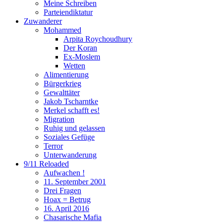
Meine Schreiben
Parteiendiktatur
Zuwanderer
Mohammed
Arpita Roychoudhury
Der Koran
Ex-Moslem
Wetten
Alimentierung
Bürgerkrieg
Gewalttäter
Jakob Tscharntke
Merkel schafft es!
Migration
Ruhig und gelassen
Soziales Gefüge
Terror
Unterwanderung
9/11 Reloaded
Aufwachen !
11. September 2001
Drei Fragen
Hoax = Betrug
16. April 2016
Chasarische Mafia