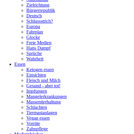
Zielrichtung
Bürgerrepublik
Deutsch
Schlussstrich?
Europa
Fahrplan
Glocke
Freie Medien
Hans Dampf
Sprüche
Wahrheit
Essen
Ketogen essen
Einsichten
Fleisch und Milch
Gesund - aber tot!
Impfungen
Mangelerkrankungen
Massentierhaltung
Schlachten
Tiermastanlagen
Vegan essen
Vorräte
Zahnpflege