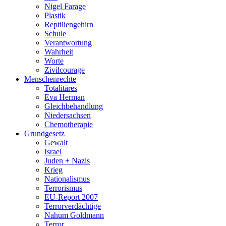
Nigel Farage
Plastik
Reptiliengehirn
Schule
Verantwortung
Wahrheit
Worte
Zivilcourage
Menschenrechte
Totalitäres
Eva Herman
Gleichbehandlung
Niedersachsen
Chemotherapie
Grundgesetz
Gewalt
Israel
Juden + Nazis
Krieg
Nationalismus
Terrorismus
EU-Report 2007
Terrorverdächtige
Nahum Goldmann
Terror