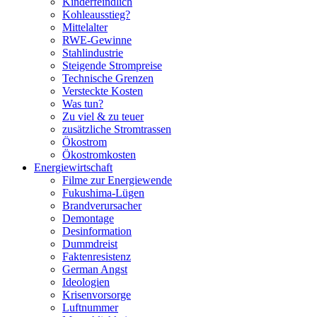
Kinderfeindlich
Kohleausstieg?
Mittelalter
RWE-Gewinne
Stahlindustrie
Steigende Strompreise
Technische Grenzen
Versteckte Kosten
Was tun?
Zu viel & zu teuer
zusätzliche Stromtrassen
Ökostrom
Ökostromkosten
Energiewirtschaft
Filme zur Energiewende
Fukushima-Lügen
Brandverursacher
Demontage
Desinformation
Dummdreist
Faktenresistenz
German Angst
Ideologien
Krisenvorsorge
Luftnummer