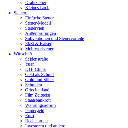
Drahtzieher
Kleines Loch
Steuern
Einfache Steuer
Steuer-Modell
Steuervieh
Außenprüfungen
Subventionen und Steuervorteile
EkSt & Kaiser
Mehrwertsteuer
Wirtschaft
Seidenstraße
Yuan
ETF-China
Geld als Schuld
Gold und Silber
Schulden
Griechenland
Film Zeitgeist
Staatsbankrott
Währungsreform
Papiergeld
Euro
Rechtsbruch
Investoren und andere