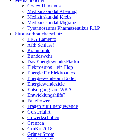
Medizinbücher
Codex Humanus
Medizinskandal Alterung
Medizinskandal Krebs
Medizinskandal Migräne
Tyrannosaurus Pharmazeutikus R.I.P.
Stromverbraucherschutz
EEG-Lamento
Afd: Schluss!
Braunkohle
Bundeswehr
Das Energiewende-Fiasko
Elektroautos – ein Flop
Energie für Elektroautos
Energiewende am Ende?
Energiewendeziele
Entsorgung von WKA
Entwicklungshilfe?
FakePower
Fragen zur Energiewende
Geisterfahrt
Gewerkschaften
Grenzen
GroKo 2018
Grüner Strom